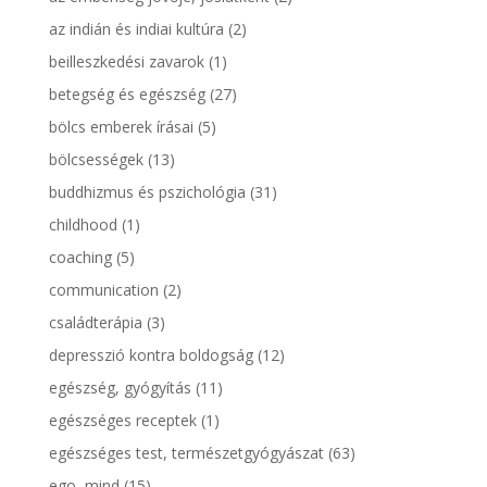
az indián és indiai kultúra
(2)
beilleszkedési zavarok
(1)
betegség és egészség
(27)
bölcs emberek írásai
(5)
bölcsességek
(13)
buddhizmus és pszichológia
(31)
childhood
(1)
coaching
(5)
communication
(2)
családterápia
(3)
depresszió kontra boldogság
(12)
egészség, gyógyítás
(11)
egészséges receptek
(1)
egészséges test, természetgyógyászat
(63)
ego, mind
(15)