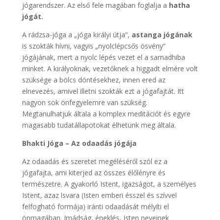
jógarendszer. Az első fele magában foglalja a
hatha
jógát.
A rádzsa-jóga a „jóga királyi útja”,
astanga jógának
is szokták hívni, vagyis „nyolclépcsős ösvény”
jógájának, mert a nyolc lépés vezet el a samadhiba
minket. A királyoknak, vezetőknek a higgadt elmére volt
szüksége a bölcs döntésekhez, innen ered az
elnevezés, amivel illetni szokták ezt a jógafajtát. Itt
nagyon sok önfegyelemre van szükség.
Megtanulhatjuk általa a komplex meditációt és egyre
magasabb tudatállapotokat élhetünk meg általa.
Bhakti Jóga – Az odaadás jógája
Az odaadás és szeretet megéléséről szól ez a
jógafajta, ami kiterjed az összes élőlényre és
természetre. A gyakorló Istent, igazságot, a személyes
Istent, azaz lsvara (Isten emberi ésszel és szívvel
felfogható formája) iránti odaadását mélyíti el
önmagában. Imádság, éneklés, Isten neveinek