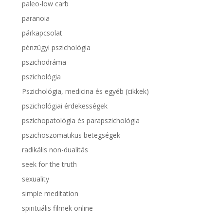
paleo-low carb
paranoia
párkapcsolat
pénzügyi pszichológia
pszichodráma
pszichológia
Pszichológia, medicina és egyéb (cikkek)
pszichológiai érdekességek
pszichopatológia és parapszichológia
pszichoszomatikus betegségek
radikális non-dualitás
seek for the truth
sexuality
simple meditation
spirituális filmek online