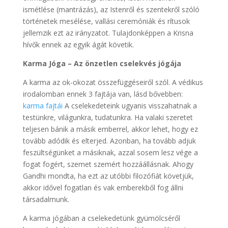
ismétlése (mantrázás), az Istenről és szentekről szóló
történetek mesélése, vallási ceremóniák és rítusok
jellemzik ezt az irányzatot. Tulajdonképpen a Krisna
hívők ennek az egyik ágát követik.
Karma Jóga – Az önzetlen cselekvés jógája
A karma az ok-okozat összefüggéseiről szól. A védikus
irodalomban ennek 3 fajtája van, lásd bővebben:
karma fajtái
A cselekedeteink ugyanis visszahatnak a
testünkre, világunkra, tudatunkra. Ha valaki szeretet
teljesen bánik a másik emberrel, akkor lehet, hogy ez
tovább adódik és elterjed. Azonban, ha tovább adjuk
feszültségünket a másiknak, azzal sosem lesz vége a
fogat fogért, szemet szemért hozzáállásnak. Ahogy
Gandhi mondta, ha ezt az utóbbi filozófiát követjük,
akkor idővel fogatlan és vak emberekből fog állni
társadalmunk.
A karma jógában a cselekedetünk gyümölcséről