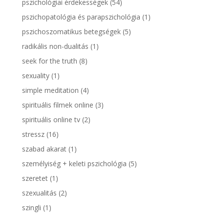
pszichológiai érdekességek
(54)
pszichopatológia és parapszichológia
(1)
pszichoszomatikus betegségek
(5)
radikális non-dualitás
(1)
seek for the truth
(8)
sexuality
(1)
simple meditation
(4)
spirituális filmek online
(3)
spirituális online tv
(2)
stressz
(16)
szabad akarat
(1)
személyiség + keleti pszichológia
(5)
szeretet
(1)
szexualitás
(2)
szingli
(1)