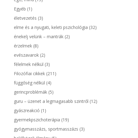
Egyéb
(1)
életvezetés
(3)
elme és a nyugati, keleti pszichológia
(32)
énekelj velünk – mantrák
(2)
érzelmek
(8)
evészavarok
(2)
félelmek nélkül
(3)
Filozófiai cikkek
(211)
függőség nélkül
(4)
gerincproblémák
(5)
guru – üzenet a legmagasabb szintről
(12)
gyászreakció
(1)
gyermekpszichoterápia
(19)
gyógymasszázs, sportmasszázs
(3)