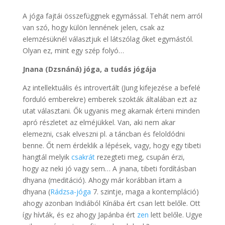
A jóga fajtái összefüggnek egymással. Tehát nem arról
van szó, hogy külön lennének jelen, csak az
elemzésüknél választjuk el látszólag őket egymástól.
Olyan ez, mint egy szép folyó…
Jnana (Dzsnáná) jóga, a tudás jógája
Az intellektuális és introvertált (Jung kifejezése a befelé
forduló emberekre) emberek szokták általában ezt az
utat választani. Ők ugyanis meg akarnak érteni minden
apró részletet az elméjükkel. Van, aki nem akar
elemezni, csak elveszni pl. a táncban és feloldódni
benne. Őt nem érdeklik a lépések, vagy, hogy egy tibeti
hangtál melyik
csakrát
rezegteti meg, csupán érzi,
hogy az neki jó vagy sem… A jnana, tibeti fordításban
dhyana (meditáció). Ahogy már korábban írtam a
dhyana (
Rádzsa-jóga
7. szintje, maga a kontempláció)
ahogy azonban Indiából Kínába ért csan lett belőle. Ott
így hívták, és ez ahogy Japánba ért
zen
lett belőle. Ugye