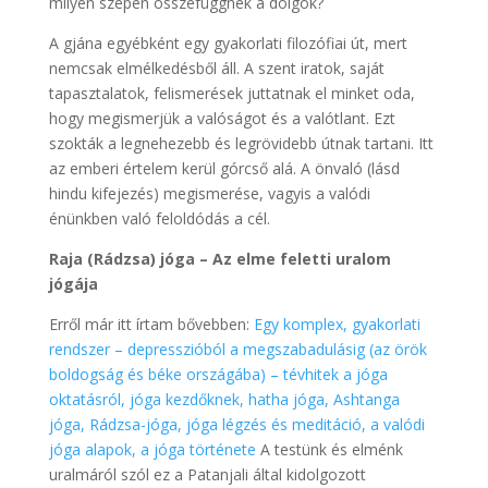
milyen szépen összefüggnek a dolgok?
A gjána egyébként egy gyakorlati filozófiai út, mert
nemcsak elmélkedésből áll. A szent iratok, saját
tapasztalatok, felismerések juttatnak el minket oda,
hogy megismerjük a valóságot és a valótlant. Ezt
szokták a legnehezebb és legrövidebb útnak tartani. Itt
az emberi értelem kerül górcső alá. A önvaló (lásd
hindu kifejezés) megismerése, vagyis a valódi
énünkben való feloldódás a cél.
Raja (Rádzsa) jóga – Az elme feletti uralom
jógája
Erről már itt írtam bővebben:
Egy komplex, gyakorlati
rendszer – depresszióból a megszabadulásig (az örök
boldogság és béke országába) – tévhitek a jóga
oktatásról, jóga kezdőknek, hatha jóga, Ashtanga
jóga, Rádzsa-jóga, jóga légzés és meditáció, a valódi
jóga alapok, a jóga története
A testünk és elménk
uralmáról szól ez a Patanjali által kidolgozott