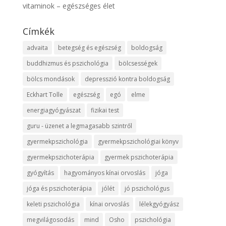
vitaminok – egészséges élet
Címkék
advaita
betegség és egészség
boldogság
buddhizmus és pszichológia
bölcsességek
bölcs mondások
depresszió kontra boldogság
Eckhart Tolle
egészség
egó
elme
energiagyógyászat
fizikai test
guru - üzenet a legmagasabb szintről
gyermekpszichológia
gyermekpszichológiai könyv
gyermekpszichoterápia
gyermek pszichoterápia
gyógyítás
hagyományos kínai orvoslás
jóga
jóga és pszichoterápia
jólét
jó pszichológus
keleti pszichológia
kínai orvoslás
lélekgyógyász
megvilágosodás
mind
Osho
pszichológia