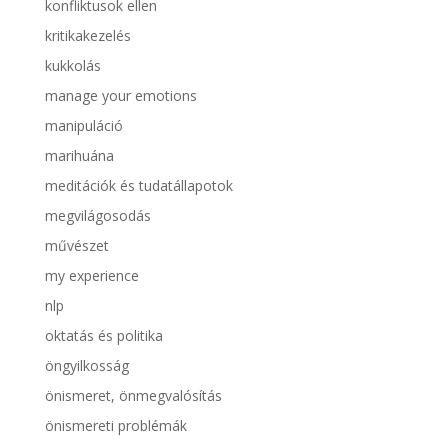
konfliktusok ellen
kritikakezelés
kukkolás
manage your emotions
manipuláció
marihuána
meditációk és tudatállapotok
megvilágosodás
művészet
my experience
nlp
oktatás és politika
öngyilkosság
önismeret, önmegvalósítás
önismereti problémák