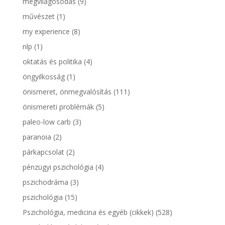
megvilágosodás
(9)
művészet
(1)
my experience
(8)
nlp
(1)
oktatás és politika
(4)
öngyilkosság
(1)
önismeret, önmegvalósítás
(111)
önismereti problémák
(5)
paleo-low carb
(3)
paranoia
(2)
párkapcsolat
(2)
pénzügyi pszichológia
(4)
pszichodráma
(3)
pszichológia
(15)
Pszichológia, medicina és egyéb (cikkek)
(528)