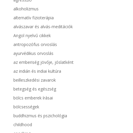
alkoholizmus
alternatív fizioterápia
alvászavar és alvás-meditációk
Angol nyelvű cikkek
antropozófus orvoslás
ayurvédikus orvoslás
az emberiség jövője, jóslatként
az indián és indiai kultúra
beilleszkedési zavarok
betegség és egészség
bölcs emberek írásai
bölcsességek
buddhizmus és pszichológia
childhood