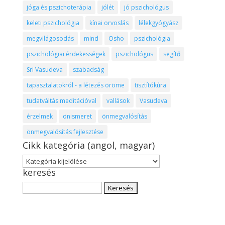
jóga és pszichoterápia
jólét
jó pszichológus
keleti pszichológia
kínai orvoslás
lélekgyógyász
megvilágosodás
mind
Osho
pszichológia
pszichológiai érdekességek
pszichológus
segítő
Sri Vasudeva
szabadság
tapasztalatokról - a létezés öröme
tisztítókúra
tudatváltás meditációval
vallások
Vasudeva
érzelmek
önismeret
önmegvalósítás
önmegvalósítás fejlesztése
Cikk kategória (angol, magyar)
Cikk
keresés
kategória
(angol,
Keresés:
magyar)