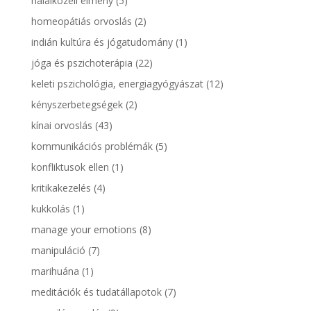
halálközeli élmény
(5)
homeopátiás orvoslás
(2)
indián kultúra és jógatudomány
(1)
jóga és pszichoterápia
(22)
keleti pszichológia, energiagyógyászat
(12)
kényszerbetegségek
(2)
kínai orvoslás
(43)
kommunikációs problémák
(5)
konfliktusok ellen
(1)
kritikakezelés
(4)
kukkolás
(1)
manage your emotions
(8)
manipuláció
(7)
marihuána
(1)
meditációk és tudatállapotok
(7)