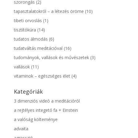
szorongás
(2)
tapasztalatokról – a létezés öröme
(10)
tibeti orvoslás
(1)
tisztítókúra
(14)
tudatos álmodás
(6)
tudatváltás meditációval
(16)
tudományok, vallások és művészetek
(3)
vallások
(11)
vitaminok – egészséges élet
(4)
Kategóriák
3 dimenziós videó a meditációról
a rejtélyes integető fa + Einstein
a valóság költeménye
advaita
agresszió