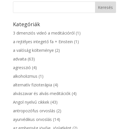
Kategóriák
3 dimenziós videó a meditációról
(1)
a rejtélyes integető fa + Einstein
(1)
a valóság költeménye
(2)
advaita
(63)
agresszió
(4)
alkoholizmus
(1)
alternatív fizioterápia
(4)
alvászavar és alvás-meditációk
(4)
Angol nyelvű cikkek
(43)
antropozófus orvoslás
(2)
ayurvédikus orvoslás
(14)
az emberiség jövője, jóslatként
(2)