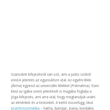
Szanszkrit kifejezésről van szó, ami a judzs szóból
ered.A jelentés az egyesülésre utal. Az egyéni lélek
(Átma) egyesül az univerzális lélekkel (Prámatma). Ezen
kívül az igába vonni jelentését is magába foglalja a
jóga kifejezés, ami arra utal, hogy megtanuljuk uralni
az elménket és a testünket. A kettő összefügg, lásd
pszichoszomatika
– hatha, ilyengar, jnana, kundalini,