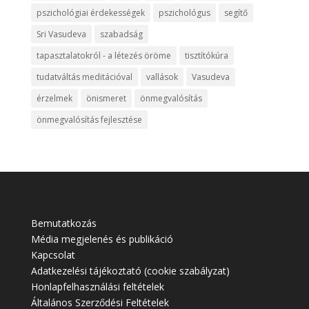
pszichológiai érdekességek
pszichológus
segítő
Sri Vasudeva
szabadság
tapasztalatokról - a létezés öröme
tisztítókúra
tudatváltás meditációval
vallások
Vasudeva
érzelmek
önismeret
önmegvalósítás
önmegvalósítás fejlesztése
Bemutatkozás
Média megjelenés és publikáció
Kapcsolat
Adatkezelési tájékoztató (cookie szabályzat)
Honlapfelhasználási feltételek
Általános Szerződési Feltételek