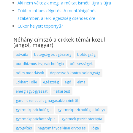
Aki nem változik meg, a múltat ismétli újra s újra
Több mint beszélgetés: A mentálhigiénés
szakember, a lelki egészség csendes őre
Cukor helyett töpörtyű?
Néhány címszó a cikkek témái közül
(angol, magyar)
advaita
betegség és egészség
boldogság
buddhizmus és pszichológia
bölcsességek
bölcs mondások
depresszió kontra boldogság
Eckhart Tolle
egészség
egó
elme
energiagyógyászat
fizikai test
guru - üzenet a legmagasabb szintről
gyermekpszichológia
gyermekpszichológiai könyv
gyermekpszichoterápia
gyermek pszichoterápia
gyógyítás
hagyományos kínai orvoslás
jóga