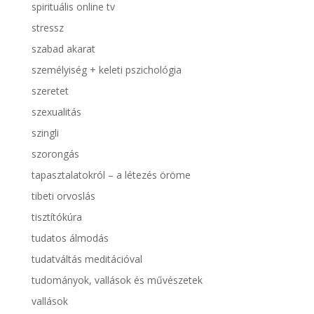
spirituális online tv
stressz
szabad akarat
személyiség + keleti pszichológia
szeretet
szexualitás
szingli
szorongás
tapasztalatokról – a létezés öröme
tibeti orvoslás
tisztítókúra
tudatos álmodás
tudatváltás meditációval
tudományok, vallások és művészetek
vallások