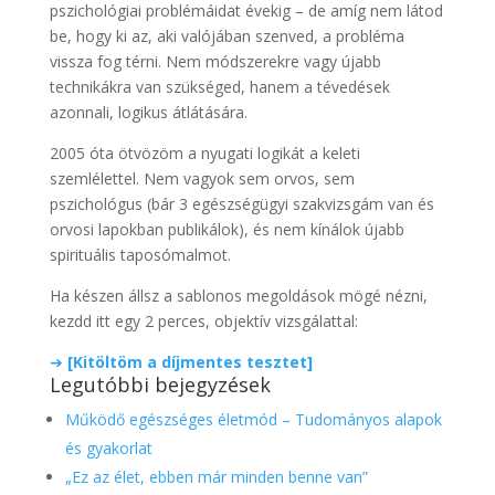
pszichológiai problémáidat évekig – de amíg nem látod
be, hogy ki az, aki valójában szenved, a probléma
vissza fog térni. Nem módszerekre vagy újabb
technikákra van szükséged, hanem a tévedések
azonnali, logikus átlátására.
2005 óta ötvözöm a nyugati logikát a keleti
szemlélettel. Nem vagyok sem orvos, sem
pszichológus (bár 3 egészségügyi szakvizsgám van és
orvosi lapokban publikálok), és nem kínálok újabb
spirituális taposómalmot.
Ha készen állsz a sablonos megoldások mögé nézni,
kezdd itt egy 2 perces, objektív vizsgálattal:
➔
[Kitöltöm a díjmentes tesztet]
Legutóbbi bejegyzések
Működő egészséges életmód – Tudományos alapok
és gyakorlat
„Ez az élet, ebben már minden benne van”