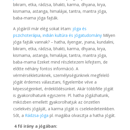
bikram, etka, rádzsa, bhakti, karma, dhyana, krya,
kismama, astanga, himalájai, tantra, mantra jóga,
baba-mama jóga fajták.
A jógáról már elég sokat írtam:
jóga és
pszichoterápia
,
indián kultúra és jógatudomány
Milyen
jóga fajták vannak? – hatha, ilyengar, jnana, kundalini,
bikram, etka, rádzsa, bhakti, karma, dhyana, krya,
kismama, astanga, himalájai, tantra, mantra jóga,
baba-mama Ezeket mind részletezem kifejtem, de
előtte néhány fontos információ. A
vérmérsékletünknek, személyiségünknek megfelelő
jógát érdemes választani, figyelembe véve a
képességeinket, érdeklődésünket. Akár többféle jógát
is gyakorolhatunk egyszerre. Pl. hatha jógázhatunk,
miközben emellett gyakorolhatjuk az önzetlen
cselekvés jógáját, a karma jógát is cselekedeteinkben.
Sőt, a
Rádzsa-jóga
pl. magába olvasztja a hatha jógát.
4 fő irány a jógában: