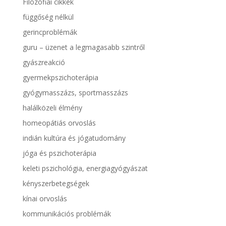
Filozófiai cikkek
függőség nélkül
gerincproblémák
guru – üzenet a legmagasabb szintről
gyászreakció
gyermekpszichoterápia
gyógymasszázs, sportmasszázs
halálközeli élmény
homeopátiás orvoslás
indián kultúra és jógatudomány
jóga és pszichoterápia
keleti pszichológia, energiagyógyászat
kényszerbetegségek
kínai orvoslás
kommunikációs problémák