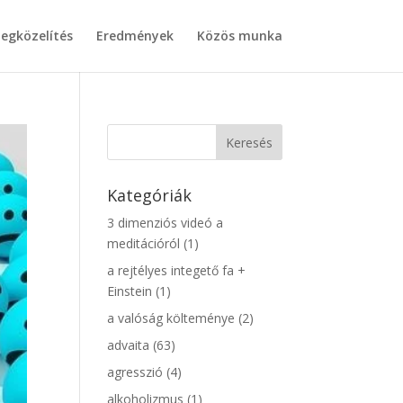
egközelítés
Eredmények
Közös munka
Kategóriák
3 dimenziós videó a
meditációról
(1)
a rejtélyes integető fa +
Einstein
(1)
a valóság költeménye
(2)
advaita
(63)
agresszió
(4)
alkoholizmus
(1)