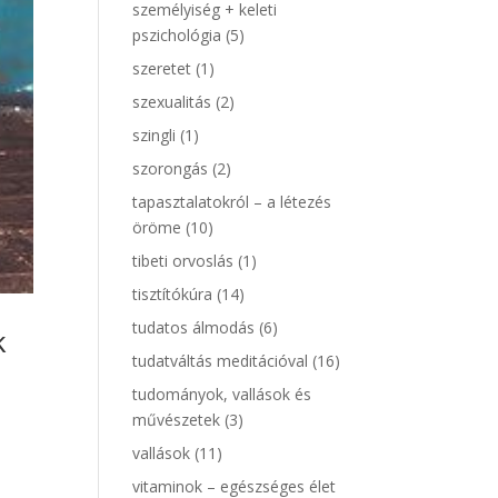
személyiség + keleti
pszichológia
(5)
szeretet
(1)
szexualitás
(2)
szingli
(1)
szorongás
(2)
tapasztalatokról – a létezés
öröme
(10)
tibeti orvoslás
(1)
tisztítókúra
(14)
tudatos álmodás
(6)
k
tudatváltás meditációval
(16)
tudományok, vallások és
művészetek
(3)
vallások
(11)
vitaminok – egészséges élet