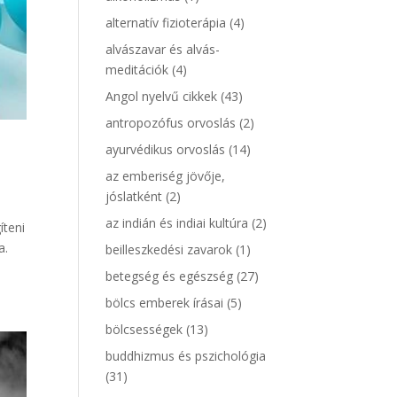
alternatív fizioterápia
(4)
alvászavar és alvás-
meditációk
(4)
Angol nyelvű cikkek
(43)
antropozófus orvoslás
(2)
ayurvédikus orvoslás
(14)
az emberiség jövője,
jóslatként
(2)
az indián és indiai kultúra
(2)
íteni
a.
beilleszkedési zavarok
(1)
betegség és egészség
(27)
bölcs emberek írásai
(5)
bölcsességek
(13)
buddhizmus és pszichológia
(31)