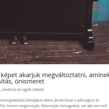
 képet akarjuk megváltoztatni, amine
ítás, önismeret
, medicina és egyéb (cikkek)
önmegvalósítás témájában Akkor járunk közel a valósághoz és
ót, hanem megismerjük, felismerjük önmagunkat, azt akit nem kell