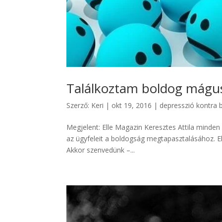
Találkoztam boldog mágus
Szerző:
Keri
|
okt 19, 2016
|
depresszió kontra 
Megjelent: Elle Magazin Keresztes Attila minden 
az ügyfeleit a boldogság megtapasztalásához. Eh
Akkor szenvedünk –...