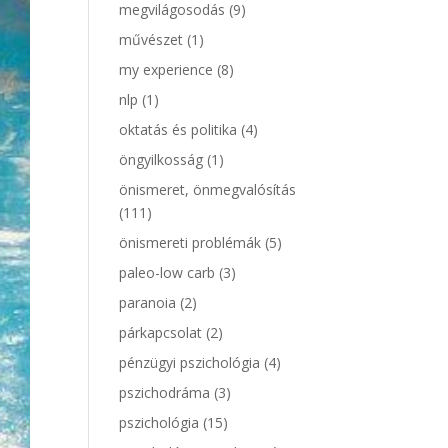
megvilágosodás
(9)
művészet
(1)
my experience
(8)
nlp
(1)
oktatás és politika
(4)
öngyilkosság
(1)
önismeret, önmegvalósítás
(111)
önismereti problémák
(5)
paleo-low carb
(3)
paranoia
(2)
párkapcsolat
(2)
pénzügyi pszichológia
(4)
pszichodráma
(3)
pszichológia
(15)