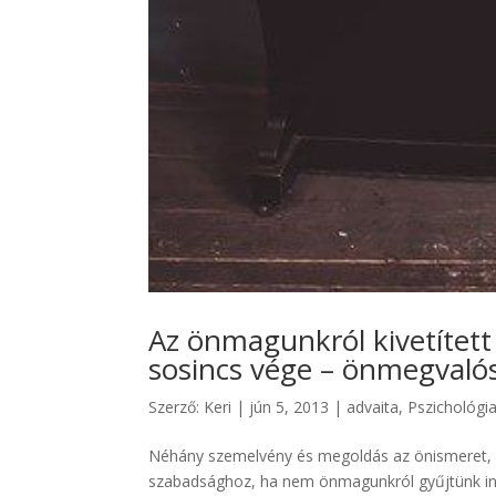
Az önmagunkról kivetített
sosincs vége – önmegvalós
Szerző:
Keri
|
jún 5, 2013
|
advaita
,
Pszichológia
Néhány szemelvény és megoldás az önismeret, 
szabadsághoz, ha nem önmagunkról gyűjtünk inf