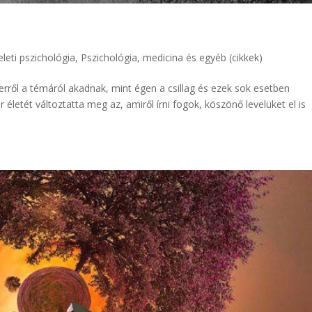
eleti pszichológia
,
Pszichológia, medicina és egyéb (cikkek)
erről a témáról akadnak, mint égen a csillag és ezek sok esetben
letét változtatta meg az, amiről írni fogok, köszönő levelüket el is