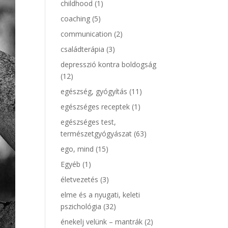
childhood
(1)
coaching
(5)
communication
(2)
családterápia
(3)
depresszió kontra boldogság
(12)
egészség, gyógyítás
(11)
egészséges receptek
(1)
egészséges test,
természetgyógyászat
(63)
ego, mind
(15)
Egyéb
(1)
életvezetés
(3)
elme és a nyugati, keleti
pszichológia
(32)
énekelj velünk – mantrák
(2)