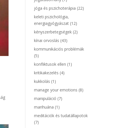
jóga és pszichoterápia
(22)
keleti pszichológia,
energiagyógyászat
(12)
kényszerbetegségek
(2)
kínai orvoslás
(43)
kommunikációs problémák
(5)
konfliktusok ellen
(1)
kritikakezelés
(4)
kukkolás
(1)
manage your emotions
(8)
ság
manipuláció
(7)
marihuána
(1)
meditációk és tudatállapotok
(7)