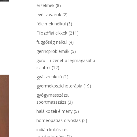
érzelmek
(8)
evészavarok
(2)
félelmek nélkül
(3)
Filozófiai cikkek
(211)
függőség nélkül
(4)
gerincproblémák
(5)
guru – üzenet a legmagasabb
szintről
(12)
gyászreakció
(1)
gyermekpszichoterápia
(19)
gyógymasszázs,
sportmasszázs
(3)
halálközeli élmény
(5)
homeopátiás orvoslás
(2)
indián kultúra és
jógatudomány
(1)