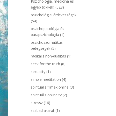
Pszichológia, medicina és
egyéb (cikkek)
(528)
pszichológiai érdekességek
(54)
pszichopatológia és
parapszichológia
(1)
pszichoszomatikus
betegségek
(5)
radikális non-dualitás
(1)
seek for the truth
(8)
sexuality
(1)
simple meditation
(4)
spirituális filmek online
(3)
spirituális online tv
(2)
stressz
(16)
szabad akarat
(1)