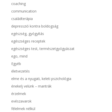
coaching
communication
családterápia
depresszió kontra boldogság
egészség, gyógyítás
egészséges receptek
egészséges test, természetgyógyászat
ego, mind
Egyéb
életvezetés
elme és a nyugati, keleti pszichológia
énekelj velünk – mantrák
érzelmek
evészavarok
félelmek nélkül