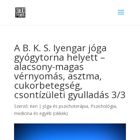
A B. K. S. Iyengar jóga
gyógytorna helyett –
alacsony-magas
vérnyomás, asztma,
cukorbetegség,
csontízületi gyulladás 3/3
Szerző:
Keri
|
jóga és pszichoterápia
,
Pszichológia,
medicina és egyéb (cikkek)