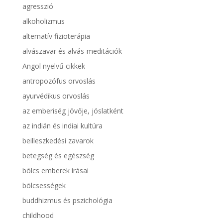
agresszió
alkoholizmus
alternatív fizioterápia
alvászavar és alvás-meditációk
Angol nyelvű cikkek
antropozófus orvoslás
ayurvédikus orvoslás
az emberiség jövője, jóslatként
az indián és indiai kultúra
beilleszkedési zavarok
betegség és egészség
bölcs emberek írásai
bölcsességek
buddhizmus és pszichológia
childhood