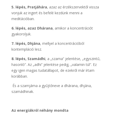
5. lépés, Pratjáhára
, azaz az érzékszervektől vissza
vonjuk az ingert és befelé kezdünk menni a
meditációban.
6. lépés, azaz Dhárana
, amikor a koncentrációt
gyakoroljuk.
7. lépés, Dhjána
, mellyel a koncentrációból
kontempláció lesz.
8. lépés, Szamádhi
, a „szama” jelentése, „egyszintű,
hasonló”. Az „adhi” jelentése pedig, „valamin túl”. Ez
egy igen magas tudatállapot, de ezekről már írtam
korábban.
És a szamjáma a gyűjtőneve a dhárana, dhjána,
szamádhinak.
Az energiákról néhány mondta