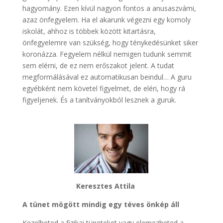
hagyomány. Ezen kívül nagyon fontos a anusaszvámi,
azaz önfegyelem. Ha el akarunk végezni egy komoly
iskolát, ahhoz is többek között kitartásra,
önfegyelemre van szükség, hogy ténykedésünket siker
koronázza. Fegyelem nélkül nemigen tudunk semmit
sem elérni, de ez nem erőszakot jelent. A tudat
megformálásával ez automatikusan beindul… A guru
egyébként nem követel figyelmet, de eléri, hogy rá
figyeljenek. És a tanítványokból lesznek a guruk.
Keresztes Attila
A tünet mögött mindig egy téves önkép áll
Kezelheted a fizikai tüneteket vagy elemezheted a