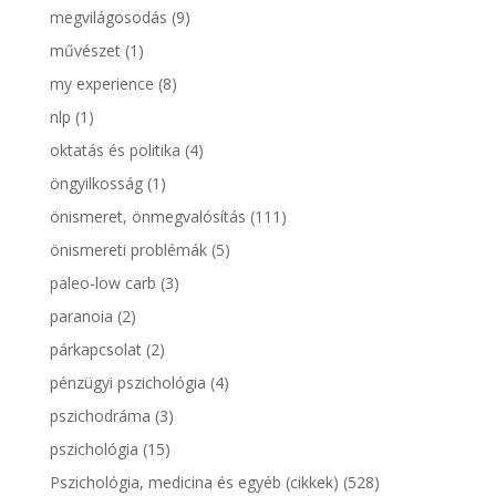
megvilágosodás
(9)
művészet
(1)
my experience
(8)
nlp
(1)
oktatás és politika
(4)
öngyilkosság
(1)
önismeret, önmegvalósítás
(111)
önismereti problémák
(5)
paleo-low carb
(3)
paranoia
(2)
párkapcsolat
(2)
pénzügyi pszichológia
(4)
pszichodráma
(3)
pszichológia
(15)
Pszichológia, medicina és egyéb (cikkek)
(528)