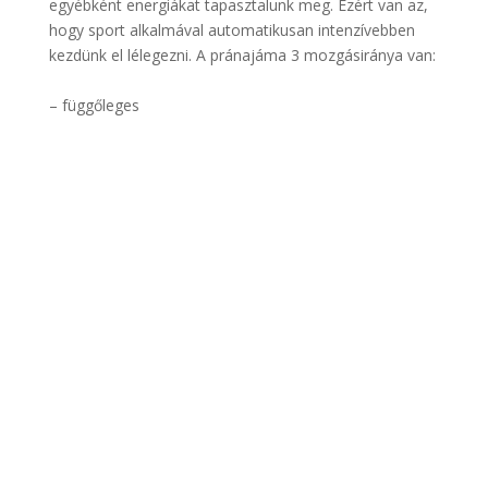
egyébként energiákat tapasztalunk meg. Ezért van az,
hogy sport alkalmával automatikusan intenzívebben
kezdünk el lélegezni. A pránajáma 3 mozgásiránya van:
.
.
– függőleges