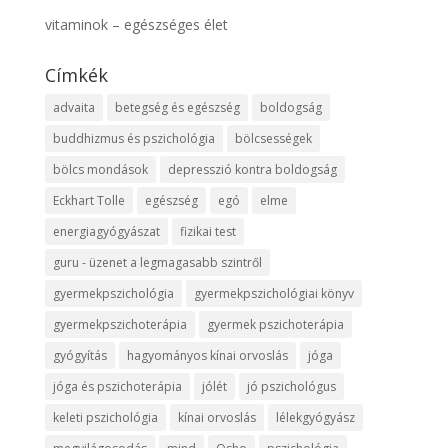
vitaminok – egészséges élet
Címkék
advaita
betegség és egészség
boldogság
buddhizmus és pszichológia
bölcsességek
bölcs mondások
depresszió kontra boldogság
Eckhart Tolle
egészség
egó
elme
energiagyógyászat
fizikai test
guru - üzenet a legmagasabb szintről
gyermekpszichológia
gyermekpszichológiai könyv
gyermekpszichoterápia
gyermek pszichoterápia
gyógyítás
hagyományos kínai orvoslás
jóga
jóga és pszichoterápia
jólét
jó pszichológus
keleti pszichológia
kínai orvoslás
lélekgyógyász