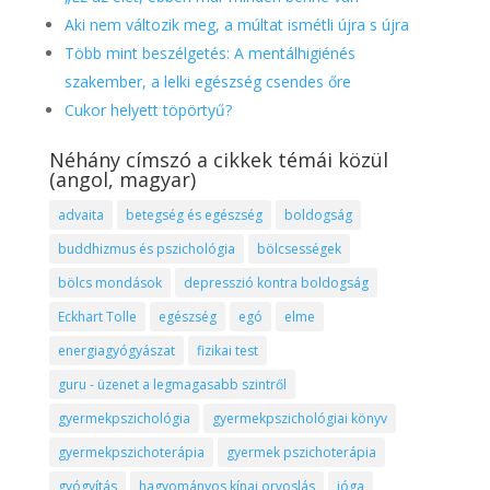
Aki nem változik meg, a múltat ismétli újra s újra
Több mint beszélgetés: A mentálhigiénés
szakember, a lelki egészség csendes őre
Cukor helyett töpörtyű?
Néhány címszó a cikkek témái közül
(angol, magyar)
advaita
betegség és egészség
boldogság
buddhizmus és pszichológia
bölcsességek
bölcs mondások
depresszió kontra boldogság
Eckhart Tolle
egészség
egó
elme
energiagyógyászat
fizikai test
guru - üzenet a legmagasabb szintről
gyermekpszichológia
gyermekpszichológiai könyv
gyermekpszichoterápia
gyermek pszichoterápia
gyógyítás
hagyományos kínai orvoslás
jóga