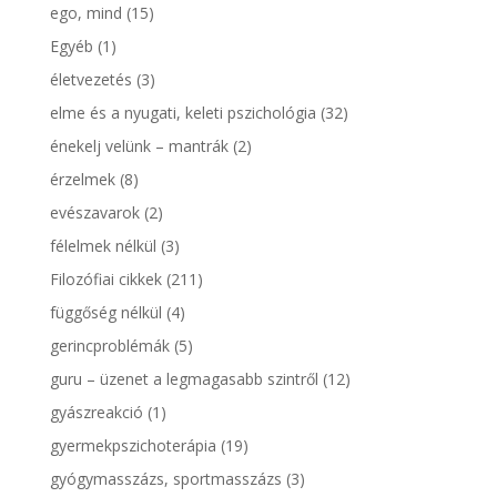
ego, mind
(15)
Egyéb
(1)
életvezetés
(3)
elme és a nyugati, keleti pszichológia
(32)
énekelj velünk – mantrák
(2)
érzelmek
(8)
evészavarok
(2)
félelmek nélkül
(3)
Filozófiai cikkek
(211)
függőség nélkül
(4)
gerincproblémák
(5)
guru – üzenet a legmagasabb szintről
(12)
gyászreakció
(1)
gyermekpszichoterápia
(19)
gyógymasszázs, sportmasszázs
(3)