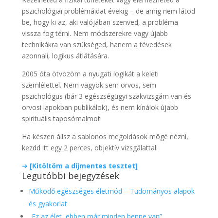
pszichológiai problémáidat évekig – de amíg nem látod
be, hogy ki az, aki valójában szenved, a probléma
vissza fog térni. Nem módszerekre vagy újabb
technikákra van szükséged, hanem a tévedések
azonnali, logikus átlátására.
2005 óta ötvözöm a nyugati logikát a keleti
szemlélettel. Nem vagyok sem orvos, sem
pszichológus (bár 3 egészségügyi szakvizsgám van és
orvosi lapokban publikálok), és nem kínálok újabb
spirituális taposómalmot.
Ha készen állsz a sablonos megoldások mögé nézni,
kezdd itt egy 2 perces, objektív vizsgálattal:
➔
[Kitöltöm a díjmentes tesztet]
Legutóbbi bejegyzések
Működő egészséges életmód – Tudományos alapok
és gyakorlat
„Ez az élet, ebben már minden benne van”