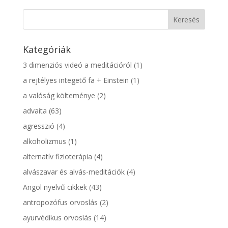
Kategóriák
3 dimenziós videó a meditációról
(1)
a rejtélyes integető fa + Einstein
(1)
a valóság költeménye
(2)
advaita
(63)
agresszió
(4)
alkoholizmus
(1)
alternatív fizioterápia
(4)
alvászavar és alvás-meditációk
(4)
Angol nyelvű cikkek
(43)
antropozófus orvoslás
(2)
ayurvédikus orvoslás
(14)