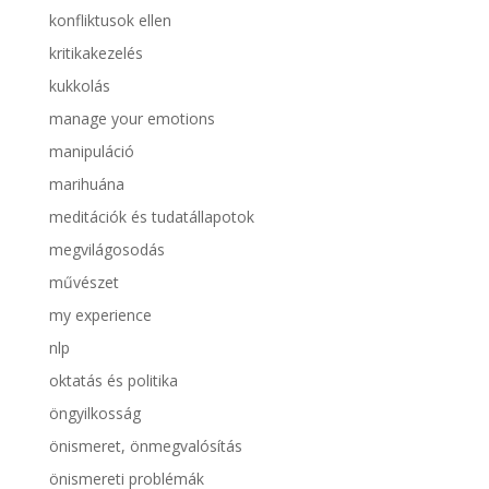
konfliktusok ellen
kritikakezelés
kukkolás
manage your emotions
manipuláció
marihuána
meditációk és tudatállapotok
megvilágosodás
művészet
my experience
nlp
oktatás és politika
öngyilkosság
önismeret, önmegvalósítás
önismereti problémák