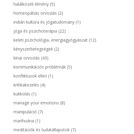
halálközeli élmény
(5)
homeopátiás orvoslás
(2)
indián kultúra és jógatudomány
(1)
jóga és pszichoterápia
(22)
keleti pszichológia, energiagyógyászat
(12)
kényszerbetegségek
(2)
kínai orvoslás
(43)
kommunikációs problémák
(5)
konfliktusok ellen
(1)
kritikakezelés
(4)
kukkolás
(1)
manage your emotions
(8)
manipuláció
(7)
marihuána
(1)
meditációk és tudatállapotok
(7)