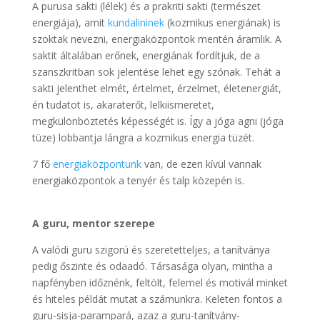
A purusa sakti (lélek) és a prakriti sakti (természet
energiája), amit
kundalininek
(kozmikus energiának) is
szoktak nevezni, energiaközpontok mentén áramlik. A
saktit általában erőnek, energiának fordítjuk, de a
szanszkritban sok jelentése lehet egy szónak. Tehát a
sakti jelenthet elmét, értelmet, érzelmet, életenergiát,
én tudatot is, akaraterőt, lelkiismeretet,
megkülönböztetés képességét is. Így a jóga agni (jóga
tüze) lobbantja lángra a kozmikus energia tüzét.
7 fő
energiaközpontunk
van, de ezen kívül vannak
energiaközpontok a tenyér és talp közepén is.
A guru, mentor szerepe
A valódi guru szigorú és szeretetteljes, a tanítványa
pedig őszinte és odaadó. Társasága olyan, mintha a
napfényben időznénk, feltölt, felemel és motivál minket
és hiteles példát mutat a számunkra. Keleten fontos a
guru-sisja-parampará, azaz a guru-tanítvány-