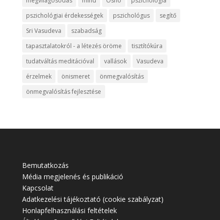
megvilágosodás
mind
Osho
pszichológia
pszichológiai érdekességek
pszichológus
segítő
Sri Vasudeva
szabadság
tapasztalatokról - a létezés öröme
tisztítókúra
tudatváltás meditációval
vallások
Vasudeva
érzelmek
önismeret
önmegvalósítás
önmegvalósítás fejlesztése
Bemutatkozás
Média megjelenés és publikáció
Kapcsolat
Adatkezelési tájékoztató (cookie szabályzat)
Honlapfelhasználási feltételek