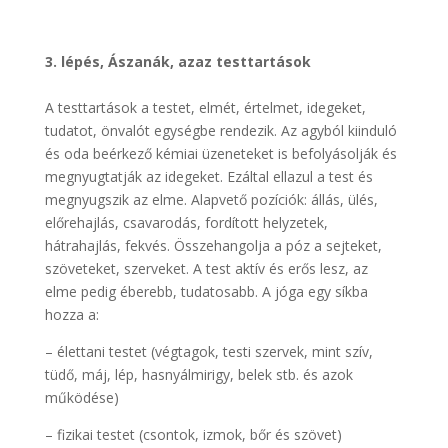
.
3. lépés, Ászanák, azaz testtartások
A testtartások a testet, elmét, értelmet, idegeket,
tudatot, önvalót egységbe rendezik. Az agyból kiinduló
és oda beérkező kémiai üzeneteket is befolyásolják és
megnyugtatják az idegeket. Ezáltal ellazul a test és
megnyugszik az elme. Alapvető pozíciók: állás, ülés,
előrehajlás, csavarodás, fordított helyzetek,
hátrahajlás, fekvés. Összehangolja a póz a sejteket,
szöveteket, szerveket. A test aktív és erős lesz, az
elme pedig éberebb, tudatosabb. A jóga egy síkba
hozza a:
– élettani testet (végtagok, testi szervek, mint szív,
tüdő, máj, lép, hasnyálmirigy, belek stb. és azok
működése)
– fizikai testet (csontok, izmok, bőr és szövet)