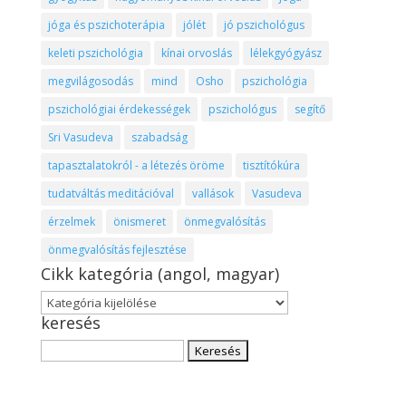
jóga és pszichoterápia
jólét
jó pszichológus
keleti pszichológia
kínai orvoslás
lélekgyógyász
megvilágosodás
mind
Osho
pszichológia
pszichológiai érdekességek
pszichológus
segítő
Sri Vasudeva
szabadság
tapasztalatokról - a létezés öröme
tisztítókúra
tudatváltás meditációval
vallások
Vasudeva
érzelmek
önismeret
önmegvalósítás
önmegvalósítás fejlesztése
Cikk kategória (angol, magyar)
Cikk
keresés
kategória
(angol,
Keresés:
magyar)