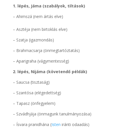
1. lépés, Jáma (szabályok, tiltások)
– Ahimszá (nem ártás elve)
– Asztéja (nem birtoklás elve)
– Szatja (igazmondás)
– Brahmacsarja (önmegtartóztatás)
– Aparigraha (vágymentesség)
2. lépés, Nijáma (követendő példák)
– Saucsa (tisztaság)
– Szantósa (elégedettség)
– Tapasz (önfegyelem)
– Szvádhjája (önmagunk tanulmányozása)
– Ísvara pranidhána (
Isten
iránti odaadás)
.