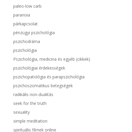
paleo-low carb
paranoia
párkapcsolat
pénzügyi pszichológia
pszichodráma
pszichológia
Pszichológia, medicina és egyéb (cikkek)
pszichológiai érdekességek
pszichopatológia és parapszichológia
pszichoszomatikus betegségek
radikális non-dualitás
seek for the truth
sexuality
simple meditation
spirituális filmek online