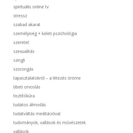
spirituális online tv
stressz
szabad akarat
személyiség + keleti pszichológia
szeretet
szexualitás
szingli
szorongás
tapasztalatokról – a létezés öröme
tibeti orvoslás
tisztítókúra
tudatos álmodás
tudatváltás meditációval
tudományok, vallások és művészetek
vallások