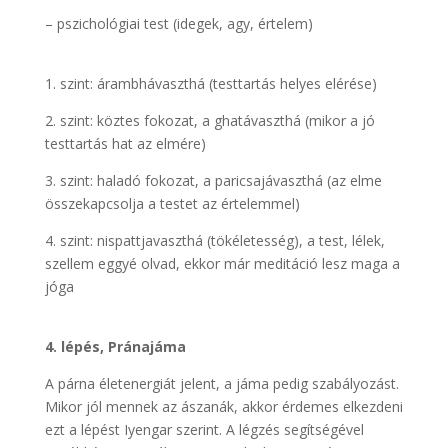
– pszichológiai test (idegek, agy, értelem)
.
.
1. szint: árambhávaszthá (testtartás helyes elérése)
2. szint: köztes fokozat, a ghatávaszthá (mikor a jó
testtartás hat az elmére)
3. szint: haladó fokozat, a paricsajávaszthá (az elme
összekapcsolja a testet az értelemmel)
4. szint: nispattjavaszthá (tökéletesség), a test, lélek,
szellem eggyé olvad, ekkor már meditáció lesz maga a
jóga
.
.
4. lépés, Pránajáma
A párna életenergiát jelent, a jáma pedig szabályozást.
Mikor jól mennek az ászanák, akkor érdemes elkezdeni
ezt a lépést Iyengar szerint. A légzés segítségével