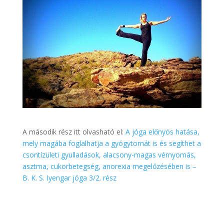
A második rész itt olvasható el:
A jóga előnyös hatása,
mely magába foglalhatja a gyógytornát is és segíthet a
csontízületi gyulladások, alacsony-magas vérnyomás,
asztma, cukorbetegség, anorexia megelőzésében is –
B. K. S. Iyengar jóga 3/2. rész