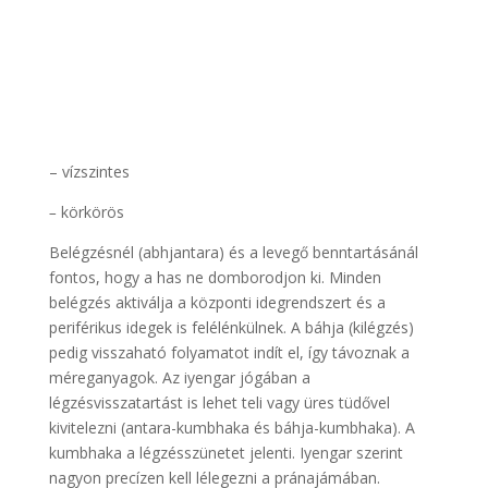
– vízszintes
–
körkörös
Belégzésnél (abhjantara) és a levegő benntartásánál
fontos, hogy a has ne domborodjon ki. Minden
belégzés aktiválja a központi idegrendszert és a
periférikus idegek is felélénkülnek. A báhja (kilégzés)
pedig visszaható folyamatot indít el, így távoznak a
méreganyagok. Az iyengar jógában a
légzésvisszatartást is lehet teli vagy üres tüdővel
kivitelezni (antara-kumbhaka és báhja-kumbhaka). A
kumbhaka a légzésszünetet jelenti. Iyengar szerint
nagyon precízen kell lélegezni a pránajámában.