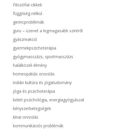
Filozófiai cikkek
függőség nélkül
gerincproblémák
guru – üzenet a legmagasabb szintről
gyászreakció
gyermekpszichoterápia
gyógymasszázs, sportmasszázs
halálközeli élmény
homeopátiás orvoslás
indián kultúra és jógatudomány
jóga és pszichoterápia
keleti pszichológia, energiagyógyászat
kényszerbetegségek
kínai orvoslás
kommunikációs problémák