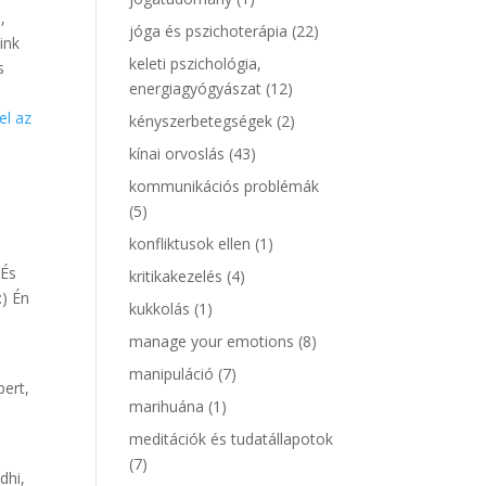
,
jóga és pszichoterápia
(22)
ink
keleti pszichológia,
s
energiagyógyászat
(12)
el az
kényszerbetegségek
(2)
kínai orvoslás
(43)
kommunikációs problémák
(5)
konfliktusok ellen
(1)
 És
kritikakezelés
(4)
:) Én
kukkolás
(1)
manage your emotions
(8)
manipuláció
(7)
bert,
marihuána
(1)
meditációk és tudatállapotok
(7)
dhi,