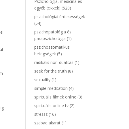
Pszichológia, medicina és
egyéb (cikkek)
(528)
pszichológiai érdekességek
(54)
pszichopatológia és
el
parapszichológia
(1)
pszichoszomatikus
úl
betegségek
(5)
radikális non-dualitás
(1)
seek for the truth
(8)
em
sexuality
(1)
simple meditation
(4)
spirituális filmek online
(3)
spirituális online tv
(2)
dig
stressz
(16)
szabad akarat
(1)