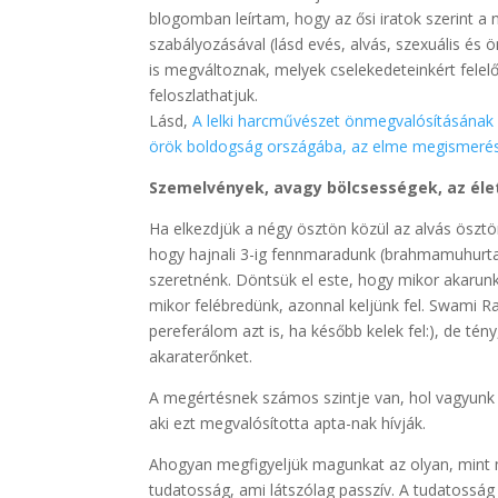
blogomban leírtam, hogy az ősi iratok szerint a
szabályozásával (lásd evés, alvás, szexuális és 
is megváltoznak, melyek cselekedeteinkért felel
feloszlathatjuk.
Lásd,
A lelki harcművészet önmegvalósításának ú
örök boldogság országába, az elme megismerésév
Szemelvények, avagy bölcsességek, az élet
Ha elkezdjük a négy ösztön közül az alvás öszt
hogy hajnali 3-ig fennmaradunk (brahmamuhurta)
szeretnénk. Döntsük el este, hogy mikor akarunk 
mikor felébredünk, azonnal keljünk fel. Swami Ra
pereferálom azt is, ha később kelek fel:), de t
akaraterőnket.
A megértésnek számos szintje van, hol vagyunk 
aki ezt megvalósította apta-nak hívják.
Ahogyan megfigyeljük magunkat az olyan, mint m
tudatosság, ami látszólag passzív. A tudatosság