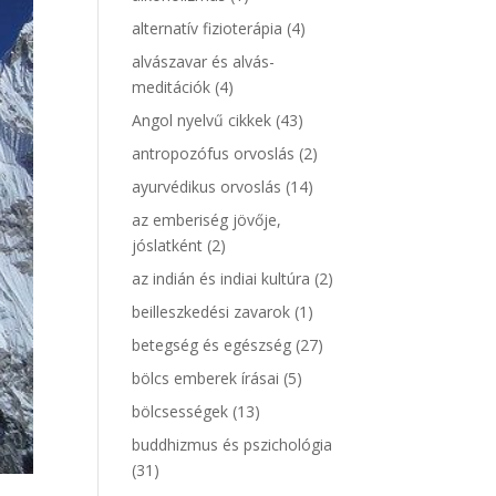
alternatív fizioterápia
(4)
alvászavar és alvás-
meditációk
(4)
Angol nyelvű cikkek
(43)
antropozófus orvoslás
(2)
ayurvédikus orvoslás
(14)
az emberiség jövője,
jóslatként
(2)
az indián és indiai kultúra
(2)
beilleszkedési zavarok
(1)
betegség és egészség
(27)
bölcs emberek írásai
(5)
bölcsességek
(13)
buddhizmus és pszichológia
(31)