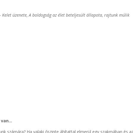
Kelet üzenete, A boldogság az élet beteljesült állapota, rajtunk múlik
y van…
k számára? Ha valaki őszinte áhítattal elmerül egy szakmában és a