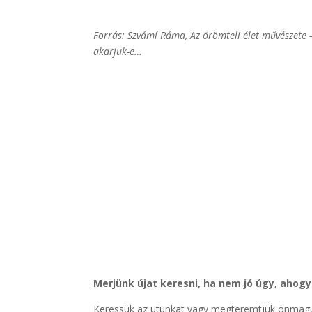
Forrás: Szvámí Ráma, Az örömteli élet művészete – 
akarjuk-e…
Merjünk újat keresni, ha nem jó úgy, ahog
Keressük az utunkat vagy megteremtjük önmagun