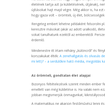
életének tartja azt (a küldetésének, útjának), 
újításokat hajt majd végre. Még akkor is, ha e
hogy igaza volt – örömteli, új élet, bölcsességek 
Rengeteg embert lehetne példaként felsorolni p
keresztre másokat (akár az adott uralkodó, ille
sokat tanulhatunk ezektől az emberektől. Persze
érdemlő.
Mindenestre itt írtam néhány „különcről” és fény
korszakukat élték:
A zenehallgatás és olvasás de
mi lett)? – a serdülőkre ható média, megoldás 
Az örömteli, gondtalan élet alapjai
Bizonyos feltételezések szerint minden ember 
emellett van még küldetése is. Ha valaki nem ez
jobban megismerjük önmagunkat, kikristályosodi
A matematikus ne akarjon festőművész lenni és e