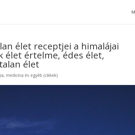
M
lan élet receptjei a himalájai
k élet értelme, édes élet,
talan élet
ia, medicina és egyéb (cikkek)