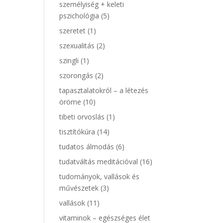
személyiség + keleti
pszichológia
(5)
szeretet
(1)
szexualitás
(2)
szingli
(1)
szorongás
(2)
tapasztalatokról – a létezés
öröme
(10)
tibeti orvoslás
(1)
tisztítókúra
(14)
tudatos álmodás
(6)
tudatváltás meditációval
(16)
tudományok, vallások és
művészetek
(3)
vallások
(11)
vitaminok – egészséges élet