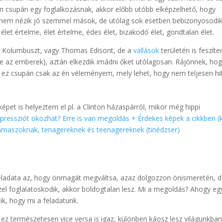
nem csupán egy foglalkozásnak, akkor előbb utóbb elképzelhető, hogy
zt nem nézik jó szemmel mások, de utólag sok esetben bebizonyosodik
élet értelme, élet értelme, édes élet, bizakodó élet, gondtalan élet.
l. Kolumbuszt, vagy Thomas Edisont, de a
vallások
területén is feszít
tve az emberek), aztán elkezdik imádni őket utólagosan. Rájönnek, ho
 ez csupán csak az én véleményem, mely lehet, hogy nem teljesen hit
képet is helyeztem el pl. a Clinton házaspárról, mikor még hippi
pressziót okozhat? Erre is van megoldás + Érdekes képek a cikkben (k
kamaszoknak, tenagereknek és teenagereknek (tinédzser)
feladata az, hogy önmagát megváltsa, azaz dolgozzon önismeretén, 
zel foglalatoskodik, akkor boldogtalan lesz. Mi a megoldás? Ahogy eg
k, hogy mi a feladatunk.
z természetesen vice versa is igaz, különben káosz lesz világunkban