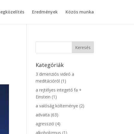
egközelítés
Eredmények
Közös munka
Kategóriák
3 dimenziós videó a
meditációról
(1)
a rejtélyes integető fa +
Einstein
(1)
a valóság költeménye
(2)
advaita
(63)
agresszió
(4)
alkoholizmus
(1)