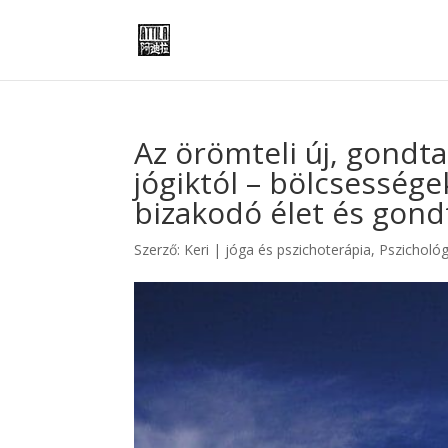
Az örömteli új, gondta
jógiktól – bölcsessége
bizakodó élet és gond
Szerző:
Keri
|
jóga és pszichoterápia
,
Pszichológ