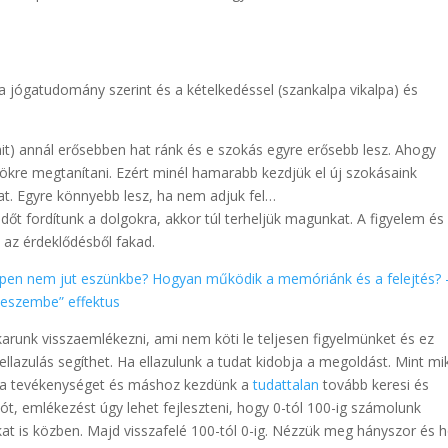
a jógatudomány szerint és a kételkedéssel (szankalpa vikalpa) és
it) annál erősebben hat ránk és e szokás egyre erősebb lesz. Ahogy
ökre megtanítani. Ezért minél hamarabb kezdjük el új szokásaink
nkat. Egyre könnyebb lesz, ha nem adjuk fel…
 időt fordítunk a dolgokra, akkor túl terheljük magunkat. A figyelem és
 az érdeklődésből fakad.
ppen nem jut eszünkbe? Hogyan működik a memóriánk és a felejtés? 
t eszembe” effektus
arunk visszaemlékezni, ami nem köti le teljesen figyelmünket és ez
llazulás segíthet. Ha ellazulunk a tudat kidobja a megoldást. Mint mi
t a tevékenységet és máshoz kezdünk a
tudattalan
tovább keresi és
ót, emlékezést úgy lehet fejleszteni, hogy 0-tól 100-ig számolunk
is közben. Majd visszafelé 100-tól 0-ig. Nézzük meg hányszor és h