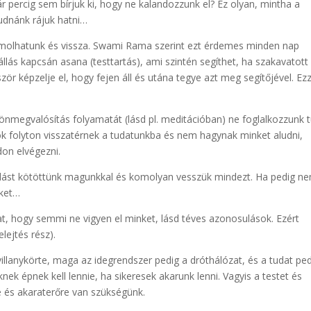
ár percig sem bírjuk ki, hogy ne kalandozzunk el? Ez olyan, mintha a
udnánk rájuk hatni…
számolhatunk és vissza. Swami Rama szerint ezt érdemes minden nap
llás kapcsán asana (testtartás), ami szintén segíthet, ha szakavatott
ször képzelje el, hogy fejen áll és utána tegye azt meg segítőjével. Ezz
.
nmegvalósítás folyamatát (lásd pl. meditációban) ne foglalkozzunk t
ok folyton visszatérnek a tudatunkba és nem hagynak minket aludni,
don elvégezni.
odást kötöttünk magunkkal és komolyan vesszük mindezt. Ha pedig n
nket…
at, hogy semmi ne vigyen el minket, lásd téves azonosulások. Ezért
elejtés rész).
illanykörte, maga az idegrendszer pedig a dróthálózat, és a tudat pe
ek épnek kell lennie, ha sikeresek akarunk lenni. Vagyis a testet és
e és akaraterőre van szükségünk.