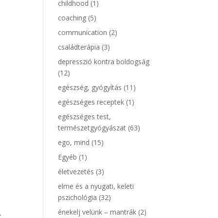
childhood
(1)
coaching
(5)
communication
(2)
családterápia
(3)
depresszió kontra boldogság
(12)
egészség, gyógyítás
(11)
egészséges receptek
(1)
egészséges test,
természetgyógyászat
(63)
ego, mind
(15)
Egyéb
(1)
életvezetés
(3)
elme és a nyugati, keleti
pszichológia
(32)
énekelj velünk – mantrák
(2)
z