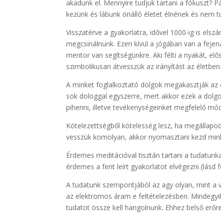
akadunk el. Mennyire tudjuk tartani a fókuszt? P
kezünk és lábunk önálló életet élnének és nem t
Visszatérve a gyakorlatra, idővel 1000-ig is el
megcsinálnunk. Ezen kívül a jógában van a fejená
mentor van segítségünkre. Aki félti a nyakát, elő
szimbolikusan átvesszük az irányítást az életben
A minket foglalkoztató dolgok megakasztják az ö
sok dologgal egyszerre, mert akkor ezek a dolg
pihenni, illetve tevékenységeinket megfelelő mó
Kötelezettségből kötelesség lesz, ha megállap
vesszük komolyan, akkor nyomasztani kezd mi
Érdemes meditációval tisztán tartani a tudatunk
érdemes a fent leírt gyakorlatot elvégezni (lásd f
A tudatunk szempontjából az agy olyan, mint a v
az elektromos áram e feltételezésben. Mindegyikn
tudatot össze kell hangolnunk. Ehhez belső erőr