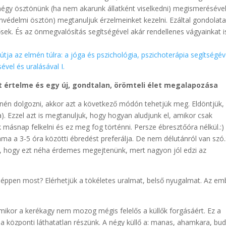
 négy ösztönünk (ha nem akarunk állatként viselkedni) megismerésével
önvédelmi ösztön) megtanuljuk érzelmeinket kezelni. Ezáltal gondolata
ősek. És az önmegvalósítás segítségével akár rendellenes vágyainkat i
tja az elmén túlra: a jóga és pszichológia, pszichoterápia segítségév
el és uralásával I.
 értelme és egy új, gondtalan, örömteli élet megalapozása
önén dolgozni, akkor azt a következő módón tehetjük meg. Eldöntjük,
. Ezzel azt is megtanuljuk, hogy hogyan aludjunk el, amikor csak
másnap felkelni és ez meg fog történni. Persze ébresztőóra nélkül.:)
ma a 3-5 óra közötti ébredést preferálja. De nem délutánról van szó.
ény, hogy ezt néha érdemes megejtenünk, mert nagyon jól edzi az
éppen most? Elérhetjük a tökéletes uralmat, belső nyugalmat. Az em
ikor a kerékagy nem mozog mégis felelős a küllők forgásáért. Ez a
 a központi láthatatlan részünk. A négy küllő a: manas, ahamkara, bud