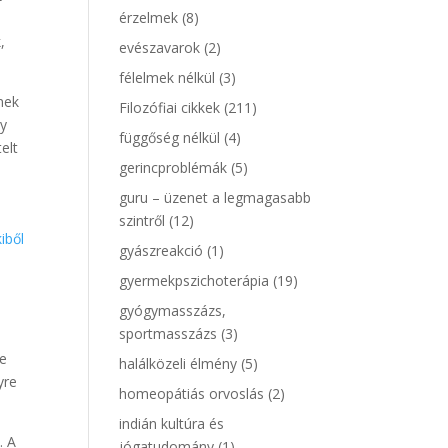
érzelmek
(8)
,
evészavarok
(2)
félelmek nélkül
(3)
enek
Filozófiai cikkek
(211)
gy
függőség nélkül
(4)
elt
gerincproblémák
(5)
guru – üzenet a legmagasabb
szintről
(12)
iből
gyászreakció
(1)
gyermekpszichoterápia
(19)
gyógymasszázs,
sportmasszázs
(3)
de
halálközeli élmény
(5)
yre
homeopátiás orvoslás
(2)
indián kultúra és
. A
jógatudomány
(1)