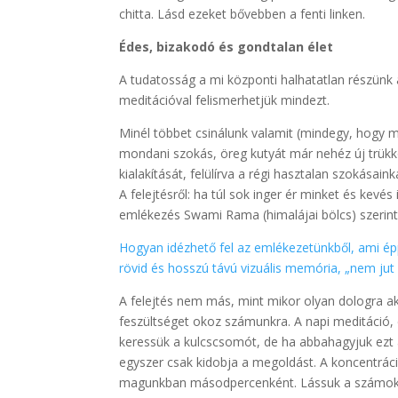
chitta. Lásd ezeket bővebben a fenti linken.
Édes, bizakodó és gondtalan élet
A tudatosság a mi központi halhatatlan részünk 
meditációval felismerhetjük mindezt.
Minél többet csinálunk valamit (mindegy, hogy m
mondani szokás, öreg kutyát már nehéz új trükk
kialakítását, felülírva a régi hasztalan szokásai
A felejtésről: ha túl sok inger ér minket és kevés
emlékezés Swami Rama (himalájai bölcs) szerint
Hogyan idézhető fel az emlékezetünkből, ami é
rövid és hosszú távú vizuális memória, „nem ju
A felejtés nem más, mint mikor olyan dologra ak
feszültséget okoz számunkra. A napi meditáció, e
keressük a kulcscsomót, de ha abbahagyjuk ez
egyszer csak kidobja a megoldást. A koncentráci
magunkban másodpercenként. Lássuk a számokat 