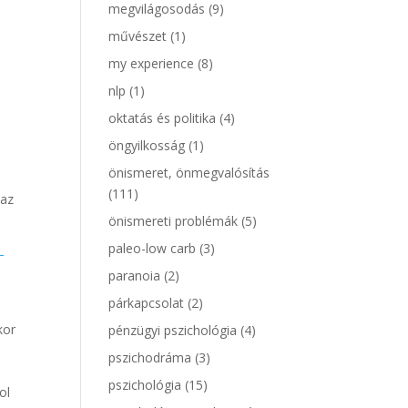
megvilágosodás
(9)
művészet
(1)
my experience
(8)
nlp
(1)
oktatás és politika
(4)
öngyilkosság
(1)
önismeret, önmegvalósítás
(111)
 az
önismereti problémák
(5)
paleo-low carb
(3)
–
paranoia
(2)
párkapcsolat
(2)
kor
pénzügyi pszichológia
(4)
pszichodráma
(3)
pszichológia
(15)
ol