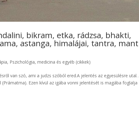
dalini, bikram, etka, rádzsa, bhakti,
ama, astanga, himalájai, tantra, mant
ápia
,
Pszichológia, medicina és egyéb (cikkek)
zésről van szó, ami a judzs szóból ered.A jelentés az egyesülésre utal.
el (Prámatma). Ezen kívül az igába vonni jelentését is magába foglalja