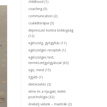
childhood
(1)
coaching
(5)
communication
(2)
családterápia
(3)
depresszió kontra boldogság
(12)
egészség, gyógyítás
(11)
egészséges receptek
(1)
egészséges test,
természetgyógyászat
(63)
ego, mind
(15)
Egyéb
(1)
életvezetés
(3)
elme és a nyugati, keleti
pszichológia
(32)
énekelj velünk – mantrák
(2)