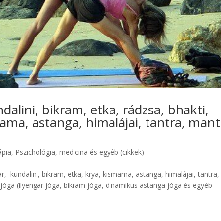
dalini, bikram, etka, rádzsa, bhakti,
ama, astanga, himalájai, tantra, mant
ápia
,
Pszichológia, medicina és egyéb (cikkek)
ar, kundalini, bikram, etka, krya, kismama, astanga, himalájai, tantra,
jóga (ilyengar jóga, bikram jóga, dinamikus astanga jóga és egyéb