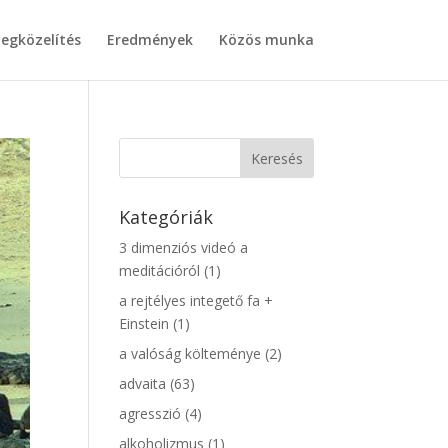
egközelítés
Eredmények
Közös munka
Kategóriák
3 dimenziós videó a
meditációról
(1)
a rejtélyes integető fa +
Einstein
(1)
a valóság költeménye
(2)
advaita
(63)
agresszió
(4)
alkoholizmus
(1)