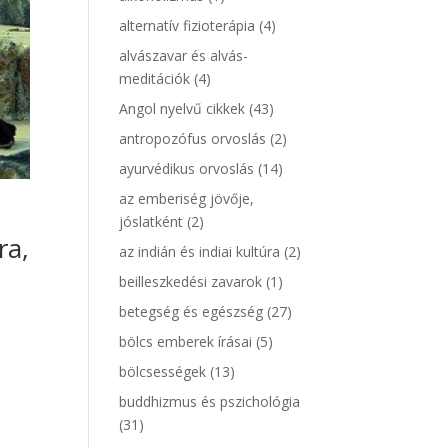
alternatív fizioterápia
(4)
alvászavar és alvás-
meditációk
(4)
Angol nyelvű cikkek
(43)
antropozófus orvoslás
(2)
ayurvédikus orvoslás
(14)
az emberiség jövője,
jóslatként
(2)
ra,
az indián és indiai kultúra
(2)
beilleszkedési zavarok
(1)
betegség és egészség
(27)
bölcs emberek írásai
(5)
bölcsességek
(13)
buddhizmus és pszichológia
(31)