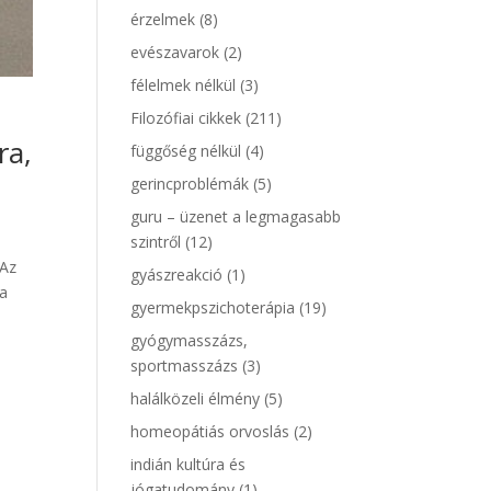
érzelmek
(8)
evészavarok
(2)
félelmek nélkül
(3)
Filozófiai cikkek
(211)
ra,
függőség nélkül
(4)
gerincproblémák
(5)
guru – üzenet a legmagasabb
szintről
(12)
 Az
gyászreakció
(1)
 a
gyermekpszichoterápia
(19)
gyógymasszázs,
sportmasszázs
(3)
halálközeli élmény
(5)
homeopátiás orvoslás
(2)
indián kultúra és
jógatudomány
(1)