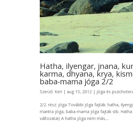
Hatha, ilyengar, jnana, kun
karma, dhyana, krya, kism
baba-mama jóga 2/2
Szerző:
Keri
|
aug 15, 2012
|
jóga és pszichoter
2/2. rész: jóga További jóga fajták: hatha, ilyeng
mantra jóga, baba-mama jóga fajták stb. Hatha 
változatai) A hatha jóga nem más,...