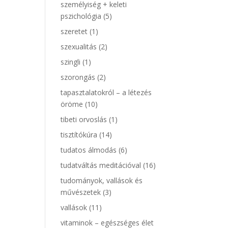
személyiség + keleti
pszichológia
(5)
szeretet
(1)
szexualitás
(2)
szingli
(1)
szorongás
(2)
tapasztalatokról – a létezés
öröme
(10)
tibeti orvoslás
(1)
tisztítókúra
(14)
tudatos álmodás
(6)
tudatváltás meditációval
(16)
tudományok, vallások és
művészetek
(3)
vallások
(11)
vitaminok – egészséges élet