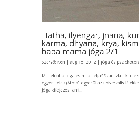
Hatha, ilyengar, jnana, kun
karma, dhyana, krya, kism
baba-mama jóga 2/1
Szerző:
Keri
|
aug 15, 2012
|
jóga és pszichoter
Mit jelent a jóga és mi a célja? Szanszkrit kifeje
egyéni lélek (Átma) egyesül az univerzális lélekk
jóga kifejezés, ami...