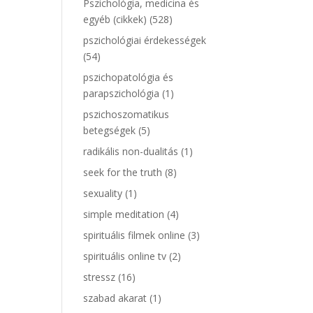
Pszichológia, medicina és
egyéb (cikkek)
(528)
pszichológiai érdekességek
(54)
pszichopatológia és
parapszichológia
(1)
pszichoszomatikus
betegségek
(5)
radikális non-dualitás
(1)
seek for the truth
(8)
sexuality
(1)
simple meditation
(4)
spirituális filmek online
(3)
spirituális online tv
(2)
stressz
(16)
szabad akarat
(1)