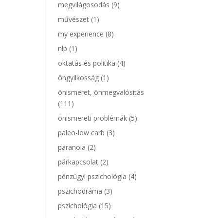
megvilágosodás
(9)
művészet
(1)
my experience
(8)
nlp
(1)
oktatás és politika
(4)
öngyilkosság
(1)
önismeret, önmegvalósítás
(111)
önismereti problémák
(5)
paleo-low carb
(3)
paranoia
(2)
párkapcsolat
(2)
pénzügyi pszichológia
(4)
pszichodráma
(3)
pszichológia
(15)