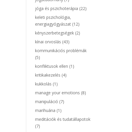
jóga és pszichoterápia
(22)
keleti pszichológia,
energiagyógyászat
(12)
kényszerbetegségek
(2)
kínai orvoslás
(43)
kommunikációs problémák
(5)
konfliktusok ellen
(1)
kritikakezelés
(4)
kukkolás
(1)
manage your emotions
(8)
manipuláció
(7)
marihuána
(1)
meditációk és tudatállapotok
(7)