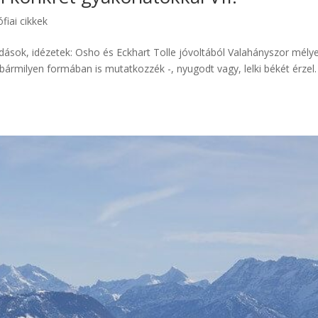
ófiai cikkek
ások, idézetek: Osho és Eckhart Tolle jóvoltából Valahányszor mély
 bármilyen formában is mutatkozzék -, nyugodt vagy, lelki békét érzel.