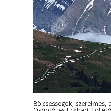
Bölcsességek, szerelmes, 
Oshotól és Eckhart Tollétó