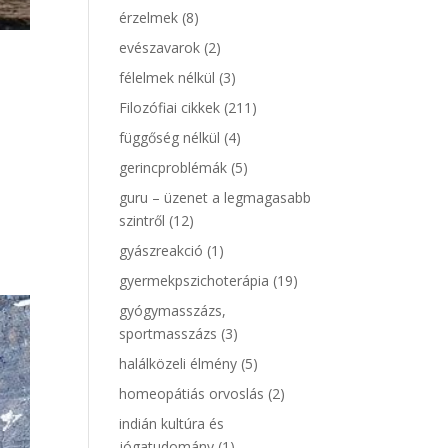
érzelmek
(8)
evészavarok
(2)
félelmek nélkül
(3)
Filozófiai cikkek
(211)
függőség nélkül
(4)
gerincproblémák
(5)
guru – üzenet a legmagasabb
szintről
(12)
gyászreakció
(1)
gyermekpszichoterápia
(19)
gyógymasszázs,
sportmasszázs
(3)
halálközeli élmény
(5)
homeopátiás orvoslás
(2)
indián kultúra és
jógatudomány
(1)