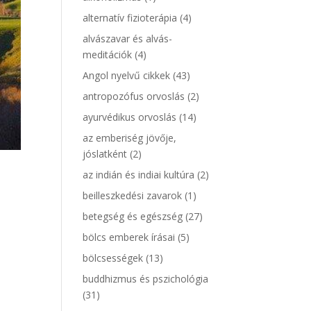
alternatív fizioterápia
(4)
alvászavar és alvás-
meditációk
(4)
Angol nyelvű cikkek
(43)
antropozófus orvoslás
(2)
ayurvédikus orvoslás
(14)
az emberiség jövője,
jóslatként
(2)
az indián és indiai kultúra
(2)
beilleszkedési zavarok
(1)
betegség és egészség
(27)
bölcs emberek írásai
(5)
bölcsességek
(13)
buddhizmus és pszichológia
(31)