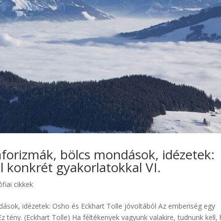
aforizmák, bölcs mondások, idézetek:
l konkrét gyakorlatokkal VI.
ófiai cikkek
ások, idézetek: Osho és Eckhart Tolle jóvoltából Az emberiség egy
Ez tény. (Eckhart Tolle) Ha féltékenyek vagyunk valakire, tudnunk kell,