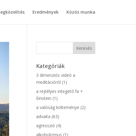
egközelítés
Eredmények
Közös munka
Kategóriák
3 dimenziós videó a
meditációról
(1)
a rejtélyes integető fa +
Einstein
(1)
a valóság költeménye
(2)
advaita
(63)
agresszió
(4)
alkoholizmus
(1)