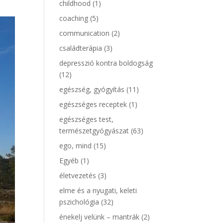
childhood
(1)
coaching
(5)
communication
(2)
családterápia
(3)
depresszió kontra boldogság
(12)
egészség, gyógyítás
(11)
egészséges receptek
(1)
egészséges test,
természetgyógyászat
(63)
ego, mind
(15)
Egyéb
(1)
életvezetés
(3)
elme és a nyugati, keleti
pszichológia
(32)
énekelj velünk – mantrák
(2)