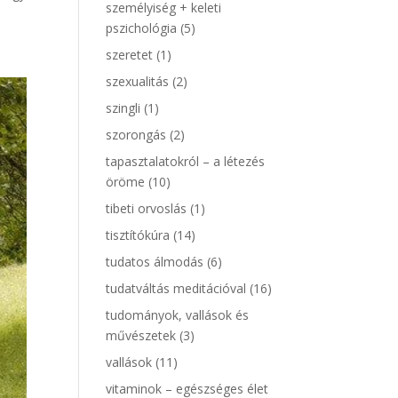
személyiség + keleti
pszichológia
(5)
szeretet
(1)
szexualitás
(2)
szingli
(1)
szorongás
(2)
tapasztalatokról – a létezés
öröme
(10)
tibeti orvoslás
(1)
tisztítókúra
(14)
tudatos álmodás
(6)
tudatváltás meditációval
(16)
tudományok, vallások és
művészetek
(3)
vallások
(11)
vitaminok – egészséges élet