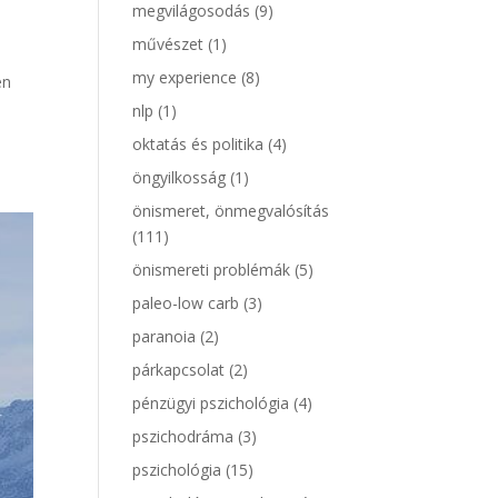
megvilágosodás
(9)
művészet
(1)
my experience
(8)
en
nlp
(1)
oktatás és politika
(4)
öngyilkosság
(1)
önismeret, önmegvalósítás
(111)
önismereti problémák
(5)
paleo-low carb
(3)
paranoia
(2)
párkapcsolat
(2)
pénzügyi pszichológia
(4)
pszichodráma
(3)
pszichológia
(15)