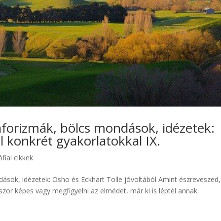
aforizmák, bölcs mondások, idézetek:
l konkrét gyakorlatokkal IX.
ófiai cikkek
ások, idézetek: Osho és Eckhart Tolle jóvoltából Amint észreveszed,
szor képes vagy megfigyelni az elmédet, már ki is léptél annak