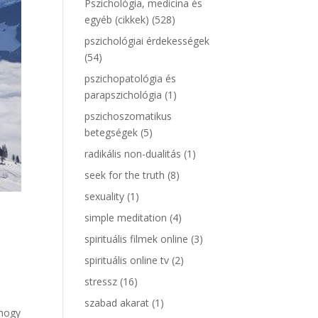
Pszichológia, medicina és
egyéb (cikkek)
(528)
pszichológiai érdekességek
(54)
pszichopatológia és
parapszichológia
(1)
pszichoszomatikus
betegségek
(5)
radikális non-dualitás
(1)
seek for the truth
(8)
sexuality
(1)
simple meditation
(4)
spirituális filmek online
(3)
spirituális online tv
(2)
stressz
(16)
szabad akarat
(1)
 hogy