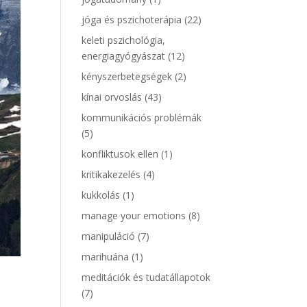
jóga és pszichoterápia
(22)
keleti pszichológia,
energiagyógyászat
(12)
kényszerbetegségek
(2)
kínai orvoslás
(43)
kommunikációs problémák
(5)
konfliktusok ellen
(1)
kritikakezelés
(4)
kukkolás
(1)
manage your emotions
(8)
manipuláció
(7)
marihuána
(1)
meditációk és tudatállapotok
(7)