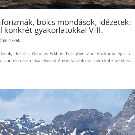
aforizmák, bölcs mondások, idézetek:
l konkrét gyakorlatokkal VIII.
ófiai cikkek
ások, idézetek: Osho és Eckhart Tolle jóvoltából Amikor belépsz a
 szüntelen áramlása lelassul. A gondolatok már nem kötik le teljes