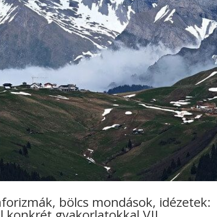
aforizmák, bölcs mondások, idézetek:
l konkrét gyakorlatokkal VII.