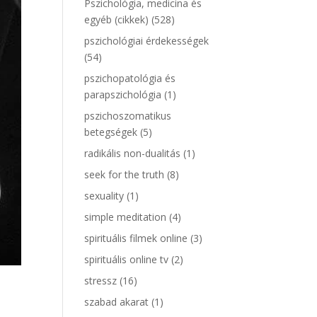
Pszichológia, medicina és
egyéb (cikkek)
(528)
pszichológiai érdekességek
(54)
pszichopatológia és
parapszichológia
(1)
pszichoszomatikus
betegségek
(5)
radikális non-dualitás
(1)
seek for the truth
(8)
sexuality
(1)
simple meditation
(4)
spirituális filmek online
(3)
spirituális online tv
(2)
stressz
(16)
szabad akarat
(1)