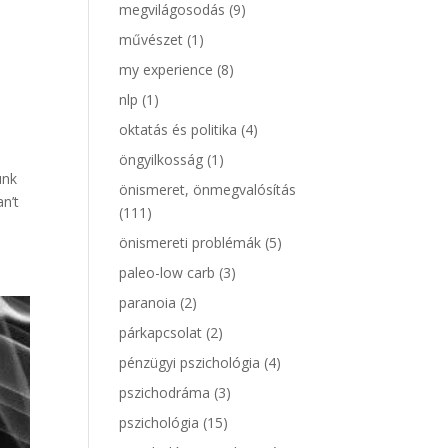
megvilágosodás
(9)
művészet
(1)
my experience
(8)
nlp
(1)
oktatás és politika
(4)
öngyilkosság
(1)
unk
önismeret, önmegvalósítás
n’t
(111)
önismereti problémák
(5)
paleo-low carb
(3)
paranoia
(2)
párkapcsolat
(2)
pénzügyi pszichológia
(4)
pszichodráma
(3)
pszichológia
(15)