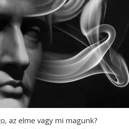
 ego, az elme vagy mi magunk?