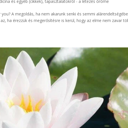
icina és egyéb (cikkek)
,
tapasztalatokról - a létezés öröme
d or you? A megoldás, ha nem akarunk senki és semmi alárendeltségéb
 az, ha érezzük és megerősítésre is kerül, hogy az elme nem zavar t