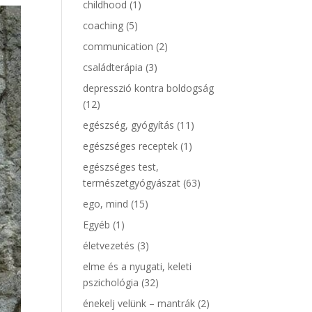
childhood
(1)
coaching
(5)
communication
(2)
családterápia
(3)
depresszió kontra boldogság
(12)
egészség, gyógyítás
(11)
egészséges receptek
(1)
egészséges test,
természetgyógyászat
(63)
ego, mind
(15)
Egyéb
(1)
életvezetés
(3)
elme és a nyugati, keleti
pszichológia
(32)
énekelj velünk – mantrák
(2)