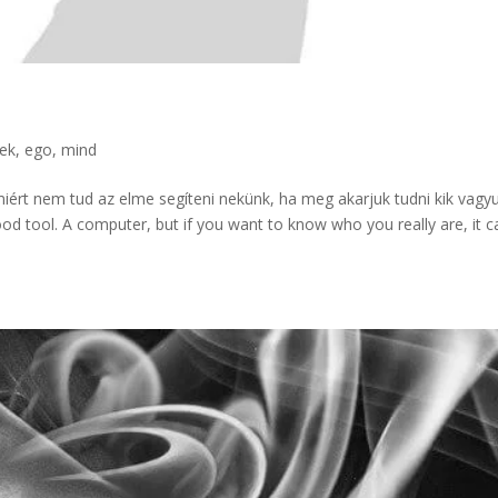
kek
,
ego, mind
 miért nem tud az elme segíteni nekünk, ha meg akarjuk tudni kik vagy
d tool. A computer, but if you want to know who you really are, it ca