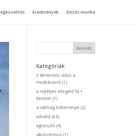
egközelítés
Eredmények
Közös munka
Kategóriák
3 dimenziós videó a
meditációról
(1)
a rejtélyes integető fa +
Einstein
(1)
a valóság költeménye
(2)
advaita
(63)
agresszió
(4)
alkoholizmus
(1)