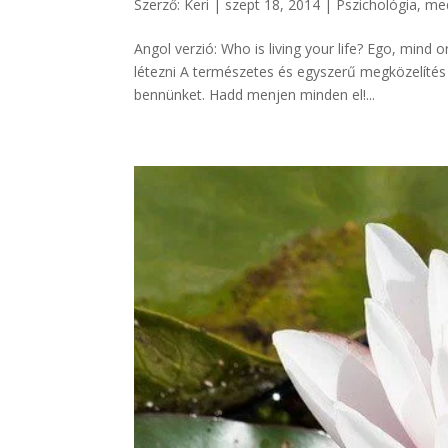
Szerző:
Keri
|
szept 18, 2014
|
Pszichológia, med
Angol verzió: Who is living your life? Ego, min
létezni A természetes és egyszerű megközelítés
bennünket. Hadd menjen minden el!...