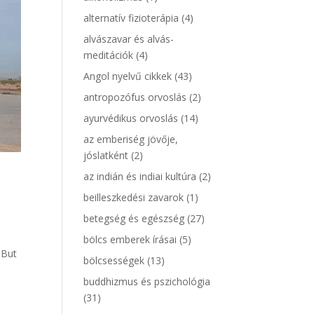
alternatív fizioterápia
(4)
alvászavar és alvás-
meditációk
(4)
Angol nyelvű cikkek
(43)
antropozófus orvoslás
(2)
ayurvédikus orvoslás
(14)
az emberiség jövője,
jóslatként
(2)
az indián és indiai kultúra
(2)
beilleszkedési zavarok
(1)
betegség és egészség
(27)
bölcs emberek írásai
(5)
. But
bölcsességek
(13)
buddhizmus és pszichológia
(31)