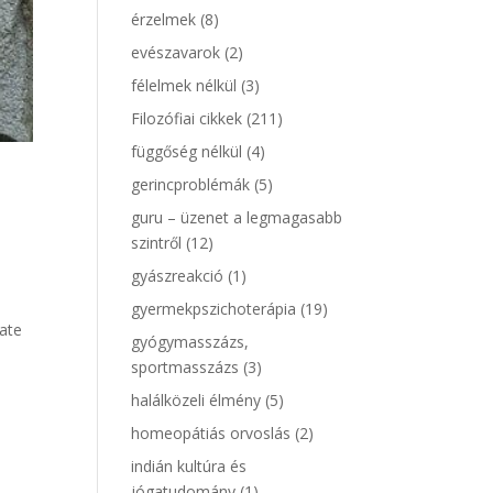
érzelmek
(8)
evészavarok
(2)
félelmek nélkül
(3)
Filozófiai cikkek
(211)
függőség nélkül
(4)
gerincproblémák
(5)
guru – üzenet a legmagasabb
szintről
(12)
gyászreakció
(1)
gyermekpszichoterápia
(19)
uate
gyógymasszázs,
sportmasszázs
(3)
halálközeli élmény
(5)
homeopátiás orvoslás
(2)
indián kultúra és
jógatudomány
(1)