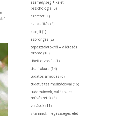
személyiség + keleti
pszichológia
(5)
en
szeretet
(1)
öbbé
szexualitás
(2)
szingli
(1)
szorongás
(2)
tapasztalatokról – a létezés
öröme
(10)
tibeti orvoslás
(1)
tisztítókúra
(14)
tudatos álmodás
(6)
tudatváltás meditációval
(16)
tudományok, vallások és
művészetek
(3)
vallások
(11)
vitaminok – egészséges élet