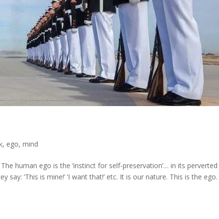
k
,
ego, mind
he human ego is the ’instinct for self-preservation’… in its perverted
say: ’This is mine!’ ’I want that!’ etc. It is our nature. This is the ego