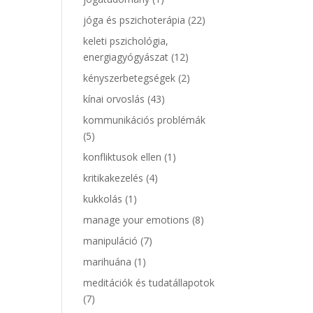
jóga és pszichoterápia
(22)
keleti pszichológia,
energiagyógyászat
(12)
kényszerbetegségek
(2)
kínai orvoslás
(43)
kommunikációs problémák
(5)
konfliktusok ellen
(1)
kritikakezelés
(4)
kukkolás
(1)
manage your emotions
(8)
manipuláció
(7)
marihuána
(1)
meditációk és tudatállapotok
(7)