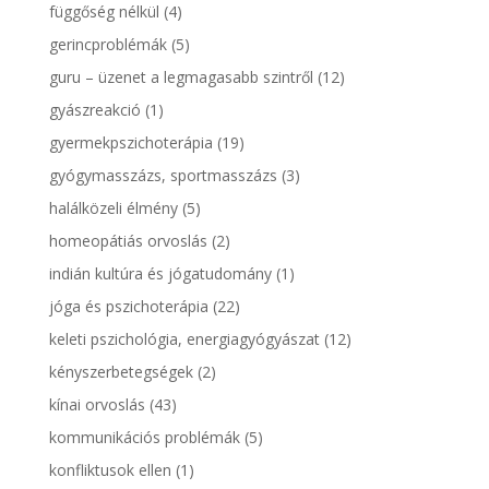
függőség nélkül
(4)
gerincproblémák
(5)
guru – üzenet a legmagasabb szintről
(12)
gyászreakció
(1)
gyermekpszichoterápia
(19)
gyógymasszázs, sportmasszázs
(3)
halálközeli élmény
(5)
homeopátiás orvoslás
(2)
indián kultúra és jógatudomány
(1)
jóga és pszichoterápia
(22)
keleti pszichológia, energiagyógyászat
(12)
kényszerbetegségek
(2)
kínai orvoslás
(43)
kommunikációs problémák
(5)
konfliktusok ellen
(1)