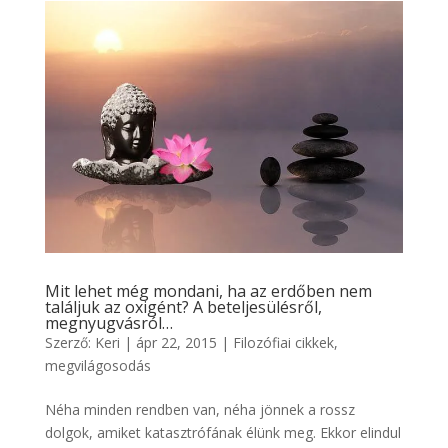
Mit lehet még mondani, ha az erdőben nem
találjuk az oxigént? A beteljesülésről,
megnyugvásról…
Szerző:
Keri
|
ápr 22, 2015
|
Filozófiai cikkek
,
megvilágosodás
Néha minden rendben van, néha jönnek a rossz
dolgok, amiket katasztrófának élünk meg. Ekkor elindul