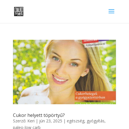
Cukor helyett töpörtyű?
Szerző:
Keri
|
jún 23, 2025
|
egészség, gyógyítás
,
paleo-low carb