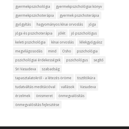
gyermekpszichológia
gyermekpszichológiai könyv
gyermekpszichoterápia
gyermek pszichoterápia
gyógyítás
hagyományos kínai orvoslás
jóga
jóga és pszichoterápia
jólét
jó pszichológus
keleti pszichológia
kínai orvoslás
lélekgyógyász
megvilágosodás
mind
Osho
pszichológia
pszichológiai érdekességek
pszichológus
segítő
Sri Vasudeva
szabadság
tapasztalatokról - a létezés öröme
tisztítókúra
tudatváltás meditációval
vallások
Vasudeva
érzelmek
önismeret
önmegvalósítás
önmegvalósítás fejlesztése