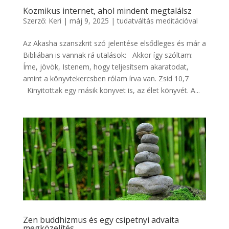
Kozmikus internet, ahol mindent megtalálsz
Szerző:
Keri
|
máj 9, 2025
|
tudatváltás meditációval
Az Akasha szanszkrit szó jelentése elsődleges és már a
Bibliában is vannak rá utalások: Akkor így szóltam:
Íme, jövök, Istenem, hogy teljesítsem akaratodat,
amint a könyvtekercsben rólam írva van. Zsid 10,7
Kinyitottak egy másik könyvet is, az élet könyvét. A...
Zen buddhizmus és egy csipetnyi advaita
megközelítés