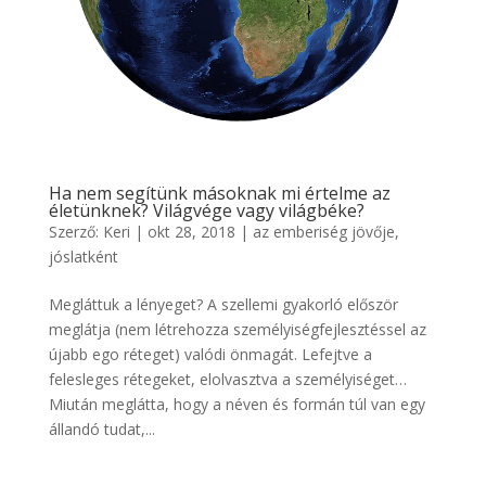
Ha nem segítünk másoknak mi értelme az
életünknek? Világvége vagy világbéke?
Szerző:
Keri
|
okt 28, 2018
|
az emberiség jövője,
jóslatként
Megláttuk a lényeget? A szellemi gyakorló először
meglátja (nem létrehozza személyiségfejlesztéssel az
újabb ego réteget) valódi önmagát. Lefejtve a
felesleges rétegeket, elolvasztva a személyiséget…
Miután meglátta, hogy a néven és formán túl van egy
állandó tudat,...