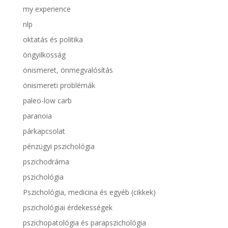
my experience
nlp
oktatás és politika
öngyilkosság
önismeret, önmegvalósítás
önismereti problémák
paleo-low carb
paranoia
párkapcsolat
pénzügyi pszichológia
pszichodráma
pszichológia
Pszichológia, medicina és egyéb (cikkek)
pszichológiai érdekességek
pszichopatológia és parapszichológia