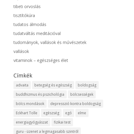
tibeti orvoslás
tisztítókúra
tudatos álmodás
tudatváltás meditációval
tudományok, vallások és művészetek
vallások
vitaminok – egészséges élet
Címkék
advaita
betegség és egészség
boldogság
buddhizmus és pszichológia
bölcsességek
bölcs mondások
depresszió kontra boldogság
Eckhart Tolle
egészség
egó
elme
energiagyógyászat
fizikai test
guru - üzenet a legmagasabb szintről