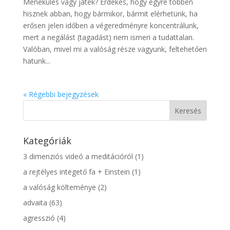
Menekülés vagy játék? Érdekes, hogy egyre többen
hisznek abban, hogy bármikor, bármit elérhetünk, ha
erősen jelen időben a végeredményre koncentrálunk,
mert a negálást (tagadást) nem ismeri a tudattalan.
Valóban, mivel mi a valóság része vagyunk, feltehetően
hatunk...
« Régebbi bejegyzések
Kategóriák
3 dimenziós videó a meditációról
(1)
a rejtélyes integető fa + Einstein
(1)
a valóság költeménye
(2)
advaita
(63)
agresszió
(4)