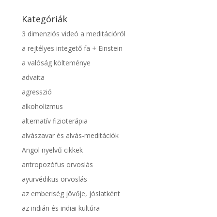
Kategóriák
3 dimenziós videó a meditációról
a rejtélyes integető fa + Einstein
a valóság költeménye
advaita
agresszió
alkoholizmus
alternatív fizioterápia
alvászavar és alvás-meditációk
Angol nyelvű cikkek
antropozófus orvoslás
ayurvédikus orvoslás
az emberiség jövője, jóslatként
az indián és indiai kultúra