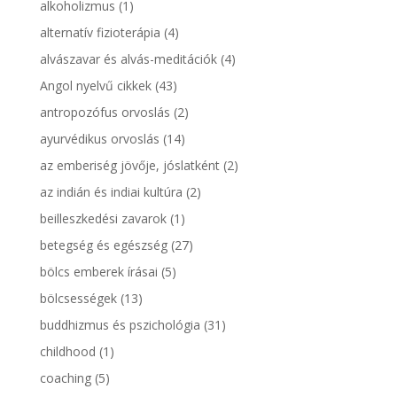
alkoholizmus
(1)
alternatív fizioterápia
(4)
alvászavar és alvás-meditációk
(4)
Angol nyelvű cikkek
(43)
antropozófus orvoslás
(2)
ayurvédikus orvoslás
(14)
az emberiség jövője, jóslatként
(2)
az indián és indiai kultúra
(2)
beilleszkedési zavarok
(1)
betegség és egészség
(27)
bölcs emberek írásai
(5)
bölcsességek
(13)
buddhizmus és pszichológia
(31)
childhood
(1)
coaching
(5)