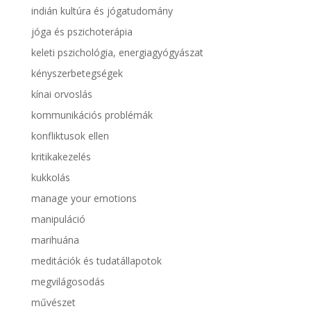
indián kultúra és jógatudomány
jóga és pszichoterápia
keleti pszichológia, energiagyógyászat
kényszerbetegségek
kínai orvoslás
kommunikációs problémák
konfliktusok ellen
kritikakezelés
kukkolás
manage your emotions
manipuláció
marihuána
meditációk és tudatállapotok
megvilágosodás
művészet