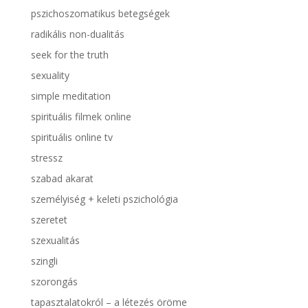
pszichoszomatikus betegségek
radikális non-dualitás
seek for the truth
sexuality
simple meditation
spirituális filmek online
spirituális online tv
stressz
szabad akarat
személyiség + keleti pszichológia
szeretet
szexualitás
szingli
szorongás
tapasztalatokról – a létezés öröme