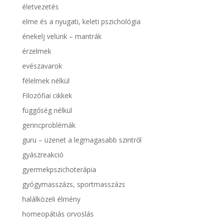
életvezetés
elme és a nyugati, keleti pszichológia
énekelj velünk – mantrák
érzelmek
evészavarok
félelmek nélkül
Filozófiai cikkek
függőség nélkül
gerincproblémák
guru – üzenet a legmagasabb szintről
gyászreakció
gyermekpszichoterápia
gyógymasszázs, sportmasszázs
halálközeli élmény
homeopátiás orvoslás