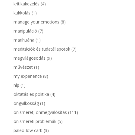
kritikakezelés
(4)
kukkolás
(1)
manage your emotions
(8)
manipuláció
(7)
marihuána
(1)
meditációk és tudatállapotok
(7)
megvilágosodás
(9)
művészet
(1)
my experience
(8)
nlp
(1)
oktatás és politika
(4)
öngyilkosság
(1)
önismeret, önmegvalósítás
(111)
önismereti problémák
(5)
paleo-low carb
(3)