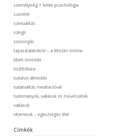
személyiség + keleti pszichológia
szeretet
szexualitás
szingli
szorongás
tapasztalatokról – a létezés öröme
tibeti orvoslás
tisztítókúra
tudatos álmodás
tudatváltás meditációval
tudományok, vallások és művészetek
vallások
vitaminok – egészséges élet
Címkék