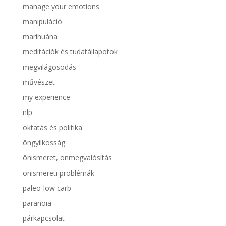
manage your emotions
manipuláció
marihuána
meditációk és tudatállapotok
megvilágosodás
művészet
my experience
nlp
oktatás és politika
öngyilkosság
önismeret, önmegvalósítás
önismereti problémák
paleo-low carb
paranoia
párkapcsolat