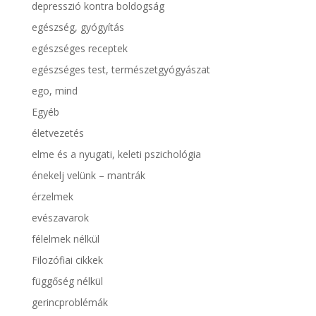
depresszió kontra boldogság
egészség, gyógyítás
egészséges receptek
egészséges test, természetgyógyászat
ego, mind
Egyéb
életvezetés
elme és a nyugati, keleti pszichológia
énekelj velünk – mantrák
érzelmek
evészavarok
félelmek nélkül
Filozófiai cikkek
függőség nélkül
gerincproblémák