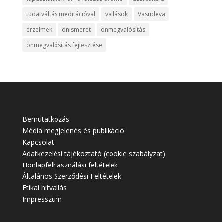
tudatváltás meditációval
vallások
Vasudeva
érzelmek
önismeret
önmegvalósítás
önmegvalósítás fejlesztése
Bemutatkozás
Média megjelenés és publikáció
Kapcsolat
Adatkezelési tájékoztató (cookie szabályzat)
Honlapfelhasználási feltételek
Általános Szerződési Feltételek
Etikai hitvallás
Impresszum