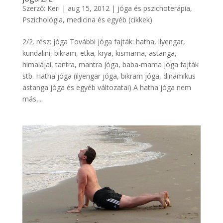
Szerző:
Keri
|
aug 15, 2012
|
jóga és pszichoterápia
,
Pszichológia, medicina és egyéb (cikkek)
2/2. rész: jóga További jóga fajták: hatha, ilyengar,
kundalini, bikram, etka, krya, kismama, astanga,
himalájai, tantra, mantra jóga, baba-mama jóga fajták
stb. Hatha jóga (ilyengar jóga, bikram jóga, dinamikus
astanga jóga és egyéb változatai) A hatha jóga nem
más,...