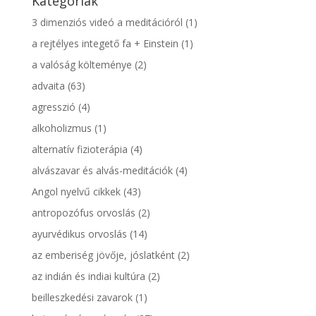
Kategóriák
3 dimenziós videó a meditációról
(1)
a rejtélyes integető fa + Einstein
(1)
a valóság költeménye
(2)
advaita
(63)
agresszió
(4)
alkoholizmus
(1)
alternatív fizioterápia
(4)
alvászavar és alvás-meditációk
(4)
Angol nyelvű cikkek
(43)
antropozófus orvoslás
(2)
ayurvédikus orvoslás
(14)
az emberiség jövője, jóslatként
(2)
az indián és indiai kultúra
(2)
beilleszkedési zavarok
(1)