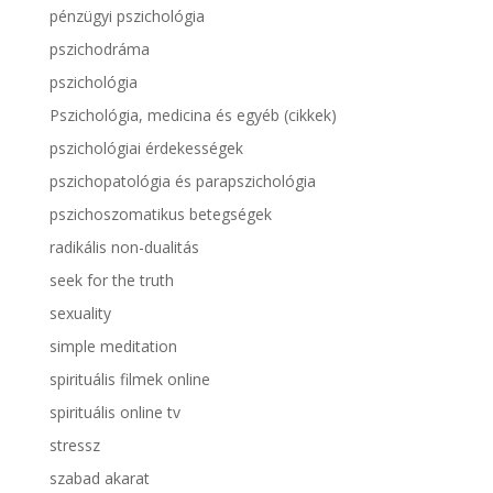
pénzügyi pszichológia
pszichodráma
pszichológia
Pszichológia, medicina és egyéb (cikkek)
pszichológiai érdekességek
pszichopatológia és parapszichológia
pszichoszomatikus betegségek
radikális non-dualitás
seek for the truth
sexuality
simple meditation
spirituális filmek online
spirituális online tv
stressz
szabad akarat