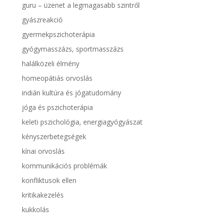
guru – üzenet a legmagasabb szintről
gyászreakció
gyermekpszichoterápia
gyógymasszázs, sportmasszázs
halálközeli élmény
homeopátiás orvoslás
indián kultúra és jógatudomány
jóga és pszichoterápia
keleti pszichológia, energiagyógyászat
kényszerbetegségek
kínai orvoslás
kommunikációs problémák
konfliktusok ellen
kritikakezelés
kukkolás