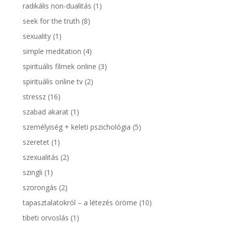
radikális non-dualitás
(1)
seek for the truth
(8)
sexuality
(1)
simple meditation
(4)
spirituális filmek online
(3)
spirituális online tv
(2)
stressz
(16)
szabad akarat
(1)
személyiség + keleti pszichológia
(5)
szeretet
(1)
szexualitás
(2)
szingli
(1)
szorongás
(2)
tapasztalatokról – a létezés öröme
(10)
tibeti orvoslás
(1)