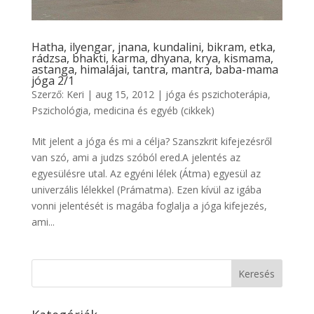
Hatha, ilyengar, jnana, kundalini, bikram, etka,
rádzsa, bhakti, karma, dhyana, krya, kismama,
astanga, himalájai, tantra, mantra, baba-mama
jóga 2/1
Szerző:
Keri
|
aug 15, 2012
|
jóga és pszichoterápia
,
Pszichológia, medicina és egyéb (cikkek)
Mit jelent a jóga és mi a célja? Szanszkrit kifejezésről
van szó, ami a judzs szóból ered.A jelentés az
egyesülésre utal. Az egyéni lélek (Átma) egyesül az
univerzális lélekkel (Prámatma). Ezen kívül az igába
vonni jelentését is magába foglalja a jóga kifejezés,
ami...