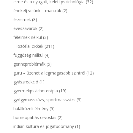
elme és a nyugati, keleti pszichológia
(32)
énekelj velünk – mantrák
(2)
érzelmek
(8)
evészavarok
(2)
félelmek nélkül
(3)
Filozófiai cikkek
(211)
függőség nélkül
(4)
gerincproblémák
(5)
guru – üzenet a legmagasabb szintről
(12)
gyászreakció
(1)
gyermekpszichoterápia
(19)
gyógymasszázs, sportmasszázs
(3)
halálközeli élmény
(5)
homeopátiás orvoslás
(2)
indián kultúra és jógatudomány
(1)