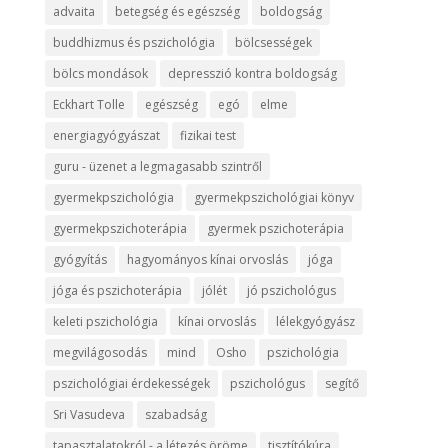
advaita
betegség és egészség
boldogság
buddhizmus és pszichológia
bölcsességek
bölcs mondások
depresszió kontra boldogság
Eckhart Tolle
egészség
egó
elme
energiagyógyászat
fizikai test
guru - üzenet a legmagasabb szintről
gyermekpszichológia
gyermekpszichológiai könyv
gyermekpszichoterápia
gyermek pszichoterápia
gyógyítás
hagyományos kínai orvoslás
jóga
jóga és pszichoterápia
jólét
jó pszichológus
keleti pszichológia
kínai orvoslás
lélekgyógyász
megvilágosodás
mind
Osho
pszichológia
pszichológiai érdekességek
pszichológus
segítő
Sri Vasudeva
szabadság
tapasztalatokról - a létezés öröme
tisztítókúra