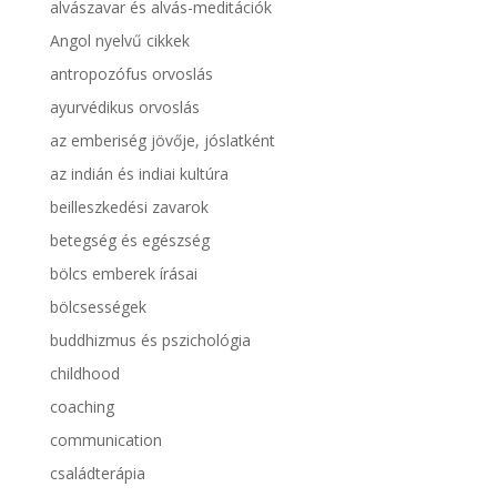
alvászavar és alvás-meditációk
Angol nyelvű cikkek
antropozófus orvoslás
ayurvédikus orvoslás
az emberiség jövője, jóslatként
az indián és indiai kultúra
beilleszkedési zavarok
betegség és egészség
bölcs emberek írásai
bölcsességek
buddhizmus és pszichológia
childhood
coaching
communication
családterápia