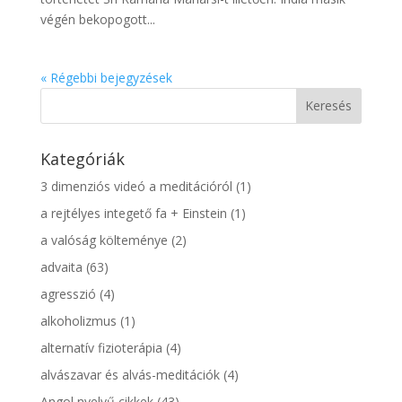
végén bekopogott...
« Régebbi bejegyzések
Kategóriák
3 dimenziós videó a meditációról
(1)
a rejtélyes integető fa + Einstein
(1)
a valóság költeménye
(2)
advaita
(63)
agresszió
(4)
alkoholizmus
(1)
alternatív fizioterápia
(4)
alvászavar és alvás-meditációk
(4)
Angol nyelvű cikkek
(43)