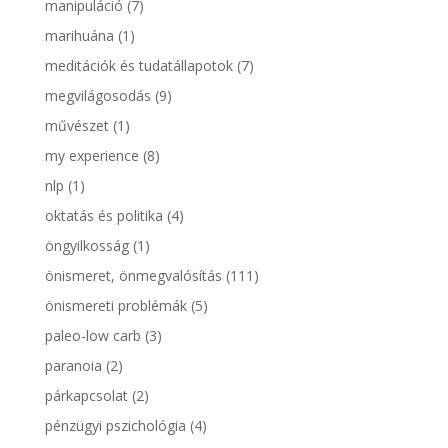
manipuláció
(7)
marihuána
(1)
meditációk és tudatállapotok
(7)
megvilágosodás
(9)
művészet
(1)
my experience
(8)
nlp
(1)
oktatás és politika
(4)
öngyilkosság
(1)
önismeret, önmegvalósítás
(111)
önismereti problémák
(5)
paleo-low carb
(3)
paranoia
(2)
párkapcsolat
(2)
pénzügyi pszichológia
(4)