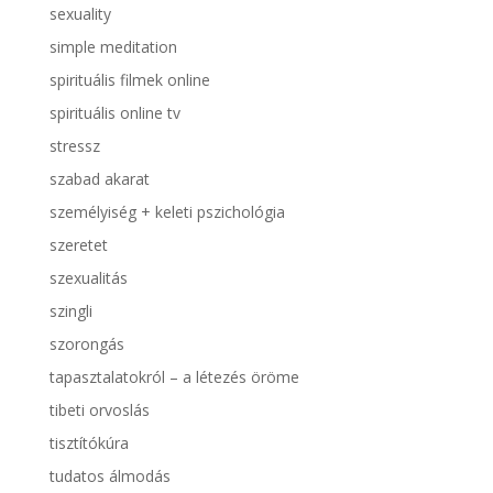
sexuality
simple meditation
spirituális filmek online
spirituális online tv
stressz
szabad akarat
személyiség + keleti pszichológia
szeretet
szexualitás
szingli
szorongás
tapasztalatokról – a létezés öröme
tibeti orvoslás
tisztítókúra
tudatos álmodás