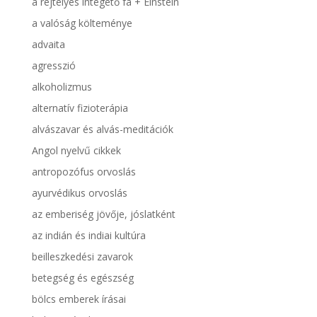
a rejtélyes integető fa + Einstein
a valóság költeménye
advaita
agresszió
alkoholizmus
alternatív fizioterápia
alvászavar és alvás-meditációk
Angol nyelvű cikkek
antropozófus orvoslás
ayurvédikus orvoslás
az emberiség jövője, jóslatként
az indián és indiai kultúra
beilleszkedési zavarok
betegség és egészség
bölcs emberek írásai