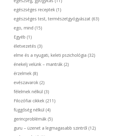
egészség, gyógyítás
(11)
egészséges receptek
(1)
egészséges test, természetgyógyászat
(63)
ego, mind
(15)
Egyéb
(1)
életvezetés
(3)
elme és a nyugati, keleti pszichológia
(32)
énekelj velünk – mantrák
(2)
érzelmek
(8)
evészavarok
(2)
félelmek nélkül
(3)
Filozófiai cikkek
(211)
függőség nélkül
(4)
gerincproblémák
(5)
guru – üzenet a legmagasabb szintről
(12)