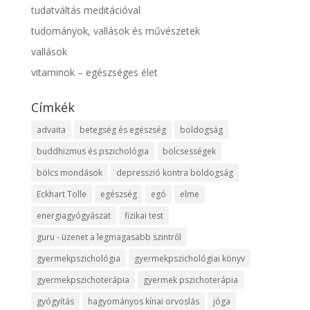
tudatváltás meditációval
tudományok, vallások és művészetek
vallások
vitaminok – egészséges élet
Címkék
advaita
betegség és egészség
boldogság
buddhizmus és pszichológia
bölcsességek
bölcs mondások
depresszió kontra boldogság
Eckhart Tolle
egészség
egó
elme
energiagyógyászat
fizikai test
guru - üzenet a legmagasabb szintről
gyermekpszichológia
gyermekpszichológiai könyv
gyermekpszichoterápia
gyermek pszichoterápia
gyógyítás
hagyományos kínai orvoslás
jóga