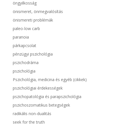
öngyilkosság
önismeret, önmegvalósítás
önismereti problémák
paleo-low carb
paranoia
párkapcsolat
pénzügyi pszichológia
pszichodráma
pszichológia
Pszichológia, medicina és egyéb (cikkek)
pszichológiai érdekességek
pszichopatológia és parapszichológia
pszichoszomatikus betegségek
radikális non-dualitás
seek for the truth