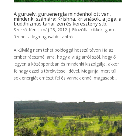
A guruelv, guruenergia mindenhol ott van,
mindenki számára: Krishna, krisnások, a jóga, a
buddhizmus tanai, zen és keresztény stb.
Szerző:
Keri
|
máj 28, 2012
|
Filozófiai cikkek
,
guru -
üzenet a legmagasabb szintről
A külvilág nem tehet boldoggá hosszú távon Ha az
ember ráeszmél arra, hogy a világ arról szól, hogy ő
legyen a középpontban és mindenki kiszolgálja, akkor
felhagy ezzel a törekvéssel idővel. Megunja, mert túl
sok energiát emészt fel és vannak ennél magasabb...