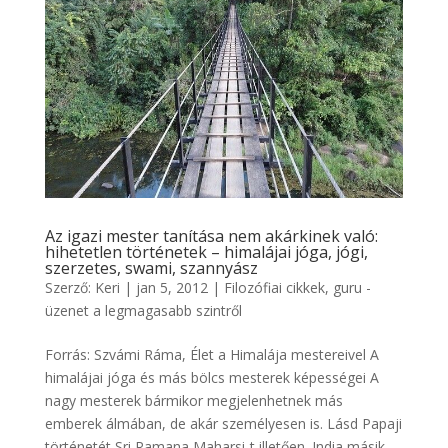
Az igazi mester tanítása nem akárkinek való:
hihetetlen történetek – himalájai jóga, jógi,
szerzetes, swami, szannyász
Szerző:
Keri
|
jan 5, 2012
|
Filozófiai cikkek
,
guru -
üzenet a legmagasabb szintről
Forrás: Szvámi Ráma, Élet a Himalája mestereivel A
himalájai jóga és más bölcs mesterek képességei A
nagy mesterek bármikor megjelenhetnek más
emberek álmában, de akár személyesen is. Lásd Papaji
történetét Sri Ramana Maharsi-t illetően. India másik