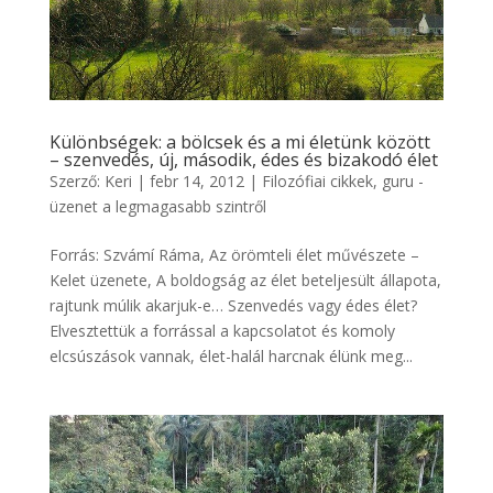
Különbségek: a bölcsek és a mi életünk között
– szenvedés, új, második, édes és bizakodó élet
Szerző:
Keri
|
febr 14, 2012
|
Filozófiai cikkek
,
guru -
üzenet a legmagasabb szintről
Forrás: Szvámí Ráma, Az örömteli élet művészete –
Kelet üzenete, A boldogság az élet beteljesült állapota,
rajtunk múlik akarjuk-e… Szenvedés vagy édes élet?
Elvesztettük a forrással a kapcsolatot és komoly
elcsúszások vannak, élet-halál harcnak élünk meg...