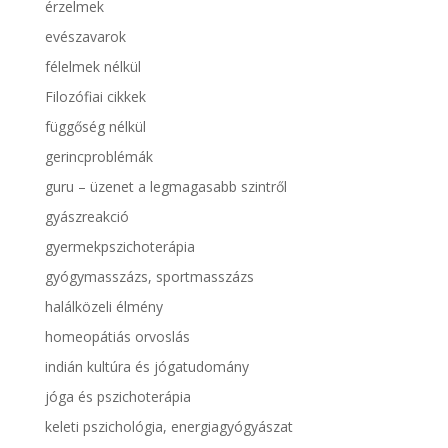
érzelmek
evészavarok
félelmek nélkül
Filozófiai cikkek
függőség nélkül
gerincproblémák
guru – üzenet a legmagasabb szintről
gyászreakció
gyermekpszichoterápia
gyógymasszázs, sportmasszázs
halálközeli élmény
homeopátiás orvoslás
indián kultúra és jógatudomány
jóga és pszichoterápia
keleti pszichológia, energiagyógyászat