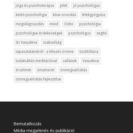
jóga és pszichoterápia
jólét
jó pszichológus
keleti pszichológia
kínai orvoslás
lélekgyógyász
megvilágosodás
mind
Osho
pszichológia
pszichológiai érdekességek
pszichológus
segítő
Sri Vasudeva
szabadság
tapasztalatokról - a létezés öröme
tisztítókúra
tudatváltás meditációval
vallások
Vasudeva
érzelmek
önismeret
önmegvalósítás
önmegvalósítás fejlesztése
Bemutatkozás
Média megjelenés és publikáció