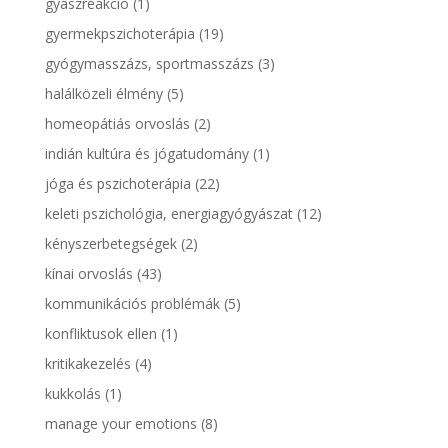
gyászreakció
(1)
gyermekpszichoterápia
(19)
gyógymasszázs, sportmasszázs
(3)
halálközeli élmény
(5)
homeopátiás orvoslás
(2)
indián kultúra és jógatudomány
(1)
jóga és pszichoterápia
(22)
keleti pszichológia, energiagyógyászat
(12)
kényszerbetegségek
(2)
kínai orvoslás
(43)
kommunikációs problémák
(5)
konfliktusok ellen
(1)
kritikakezelés
(4)
kukkolás
(1)
manage your emotions
(8)