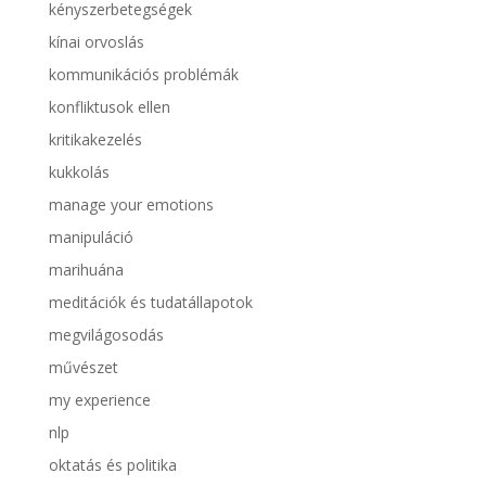
kényszerbetegségek
kínai orvoslás
kommunikációs problémák
konfliktusok ellen
kritikakezelés
kukkolás
manage your emotions
manipuláció
marihuána
meditációk és tudatállapotok
megvilágosodás
művészet
my experience
nlp
oktatás és politika