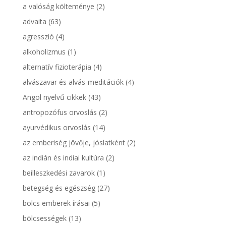
a valóság költeménye
(2)
advaita
(63)
agresszió
(4)
alkoholizmus
(1)
alternatív fizioterápia
(4)
alvászavar és alvás-meditációk
(4)
Angol nyelvű cikkek
(43)
antropozófus orvoslás
(2)
ayurvédikus orvoslás
(14)
az emberiség jövője, jóslatként
(2)
az indián és indiai kultúra
(2)
beilleszkedési zavarok
(1)
betegség és egészség
(27)
bölcs emberek írásai
(5)
bölcsességek
(13)