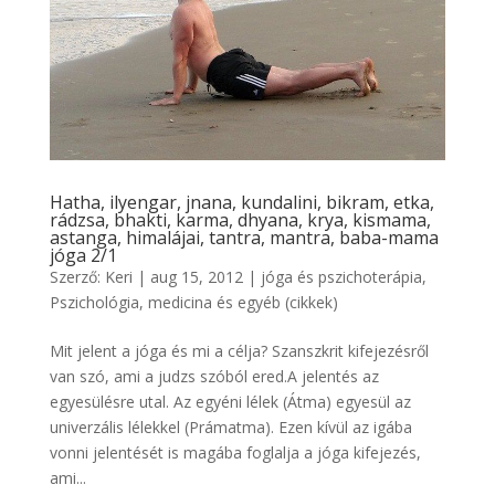
Hatha, ilyengar, jnana, kundalini, bikram, etka,
rádzsa, bhakti, karma, dhyana, krya, kismama,
astanga, himalájai, tantra, mantra, baba-mama
jóga 2/1
Szerző:
Keri
|
aug 15, 2012
|
jóga és pszichoterápia
,
Pszichológia, medicina és egyéb (cikkek)
Mit jelent a jóga és mi a célja? Szanszkrit kifejezésről
van szó, ami a judzs szóból ered.A jelentés az
egyesülésre utal. Az egyéni lélek (Átma) egyesül az
univerzális lélekkel (Prámatma). Ezen kívül az igába
vonni jelentését is magába foglalja a jóga kifejezés,
ami...