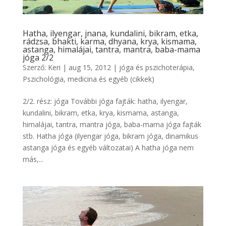
Hatha, ilyengar, jnana, kundalini, bikram, etka,
rádzsa, bhakti, karma, dhyana, krya, kismama,
astanga, himalájai, tantra, mantra, baba-mama
jóga 2/2
Szerző:
Keri
|
aug 15, 2012
|
jóga és pszichoterápia
,
Pszichológia, medicina és egyéb (cikkek)
2/2. rész: jóga További jóga fajták: hatha, ilyengar,
kundalini, bikram, etka, krya, kismama, astanga,
himalájai, tantra, mantra jóga, baba-mama jóga fajták
stb. Hatha jóga (ilyengar jóga, bikram jóga, dinamikus
astanga jóga és egyéb változatai) A hatha jóga nem
más,...