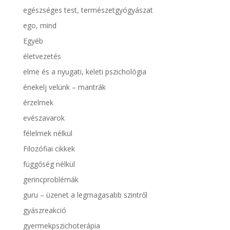
egészséges test, természetgyógyászat
ego, mind
Egyéb
életvezetés
elme és a nyugati, keleti pszichológia
énekelj velünk – mantrák
érzelmek
evészavarok
félelmek nélkül
Filozófiai cikkek
függőség nélkül
gerincproblémák
guru – üzenet a legmagasabb szintről
gyászreakció
gyermekpszichoterápia