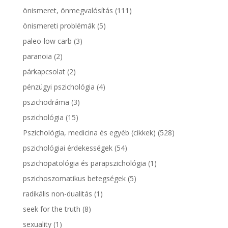
önismeret, önmegvalósítás
(111)
önismereti problémák
(5)
paleo-low carb
(3)
paranoia
(2)
párkapcsolat
(2)
pénzügyi pszichológia
(4)
pszichodráma
(3)
pszichológia
(15)
Pszichológia, medicina és egyéb (cikkek)
(528)
pszichológiai érdekességek
(54)
pszichopatológia és parapszichológia
(1)
pszichoszomatikus betegségek
(5)
radikális non-dualitás
(1)
seek for the truth
(8)
sexuality
(1)