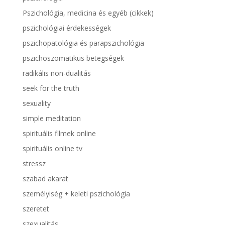
Pszichológia, medicina és egyéb (cikkek)
pszichológiai érdekességek
pszichopatológia és parapszichológia
pszichoszomatikus betegségek
radikális non-dualitás
seek for the truth
sexuality
simple meditation
spirituális filmek online
spirituális online tv
stressz
szabad akarat
személyiség + keleti pszichológia
szeretet
szexualitás