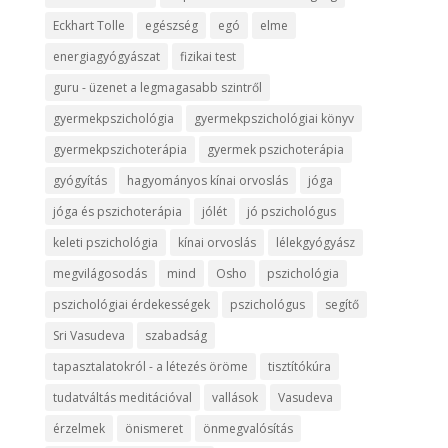
Eckhart Tolle
egészség
egó
elme
energiagyógyászat
fizikai test
guru - üzenet a legmagasabb szintről
gyermekpszichológia
gyermekpszichológiai könyv
gyermekpszichoterápia
gyermek pszichoterápia
gyógyítás
hagyományos kínai orvoslás
jóga
jóga és pszichoterápia
jólét
jó pszichológus
keleti pszichológia
kínai orvoslás
lélekgyógyász
megvilágosodás
mind
Osho
pszichológia
pszichológiai érdekességek
pszichológus
segítő
Sri Vasudeva
szabadság
tapasztalatokról - a létezés öröme
tisztítókúra
tudatváltás meditációval
vallások
Vasudeva
érzelmek
önismeret
önmegvalósítás