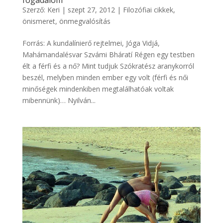
Szerző:
Keri
|
szept 27, 2012
|
Filozófiai cikkek
,
önismeret, önmegvalósítás
Forrás: A kundalínierő rejtelmei, Jóga Vidjá,
Mahámandalésvar Szvámi Bháratí Régen egy testben
élt a férfi és a nő? Mint tudjuk Szókratész aranykorról
beszél, melyben minden ember egy volt (férfi és női
minőségek mindenkiben megtalálhatóak voltak
mibennünk)… Nyilván...