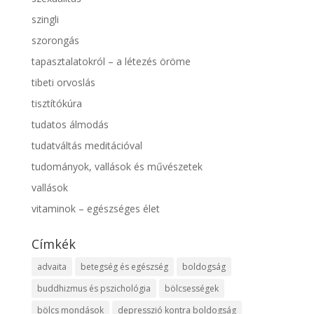
szingli
szorongás
tapasztalatokról – a létezés öröme
tibeti orvoslás
tisztítókúra
tudatos álmodás
tudatváltás meditációval
tudományok, vallások és művészetek
vallások
vitaminok – egészséges élet
Címkék
advaita
betegség és egészség
boldogság
buddhizmus és pszichológia
bölcsességek
bölcs mondások
depresszió kontra boldogság