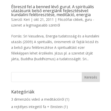
Ébreszd fel a benned lévő gurut. A spirituális
utazásunk belső energiánk fejlesztésével:
kundalini felébresztése, meditáció, energia
Szerző:
Keri
|
okt 21, 2011
|
Filozófiai cikkek
,
guru -
üzenet a legmagasabb szintről
Forrás: Sri Vasudeva, Energia tudatosság és a kundalini
utazás (2009) A spirituális, önismereti út fajtái közül és
a belső guru felébresztése A spiritualitást ezer
féleképpen lehet érzékelni. Jézus pl. a szeretet útját
járta, Buddha (buddhizmus) a tudatosságét. Sri...
Kategóriák
3 dimenziós videó a meditációról
(1)
a rejtélyes integető fa + Einstein
(1)