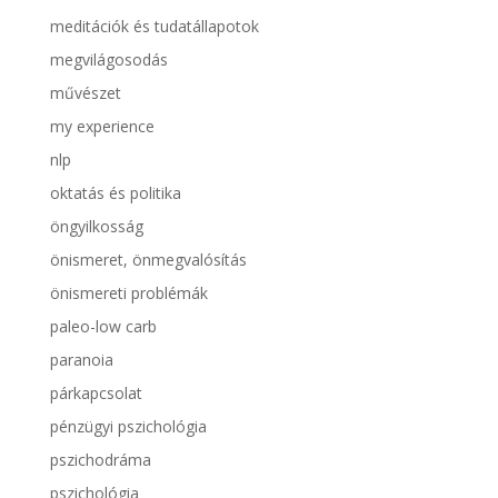
meditációk és tudatállapotok
megvilágosodás
művészet
my experience
nlp
oktatás és politika
öngyilkosság
önismeret, önmegvalósítás
önismereti problémák
paleo-low carb
paranoia
párkapcsolat
pénzügyi pszichológia
pszichodráma
pszichológia