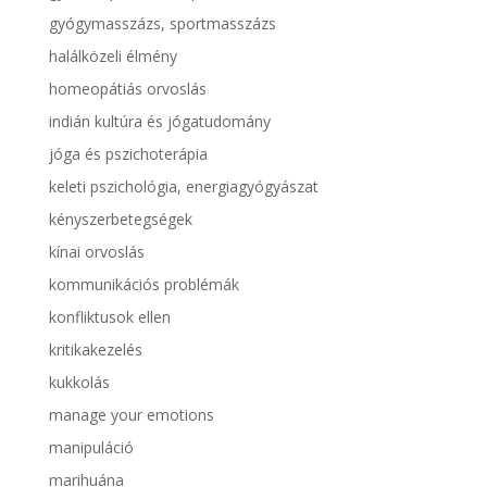
gyógymasszázs, sportmasszázs
halálközeli élmény
homeopátiás orvoslás
indián kultúra és jógatudomány
jóga és pszichoterápia
keleti pszichológia, energiagyógyászat
kényszerbetegségek
kínai orvoslás
kommunikációs problémák
konfliktusok ellen
kritikakezelés
kukkolás
manage your emotions
manipuláció
marihuána