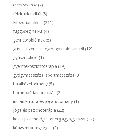
evészavarok
(2)
félelmek nélkül
(3)
Filozófiai cikkek
(211)
függőség nélkül
(4)
gerincproblémák
(5)
guru – üzenet a legmagasabb szintről
(12)
gyászreakció
(1)
gyermekpszichoterápia
(19)
gyógymasszázs, sportmasszázs
(3)
halálközeli élmény
(5)
homeopátiás orvoslás
(2)
indián kultúra és jógatudomány
(1)
jóga és pszichoterápia
(22)
keleti pszichológia, energiagyógyászat
(12)
kényszerbetegségek
(2)