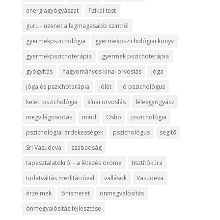
energiagyógyászat
fizikai test
guru - üzenet a legmagasabb szintről
gyermekpszichológia
gyermekpszichológiai könyv
gyermekpszichoterápia
gyermek pszichoterápia
gyógyítás
hagyományos kínai orvoslás
jóga
jóga és pszichoterápia
jólét
jó pszichológus
keleti pszichológia
kínai orvoslás
lélekgyógyász
megvilágosodás
mind
Osho
pszichológia
pszichológiai érdekességek
pszichológus
segítő
Sri Vasudeva
szabadság
tapasztalatokról - a létezés öröme
tisztítókúra
tudatváltás meditációval
vallások
Vasudeva
érzelmek
önismeret
önmegvalósítás
önmegvalósítás fejlesztése