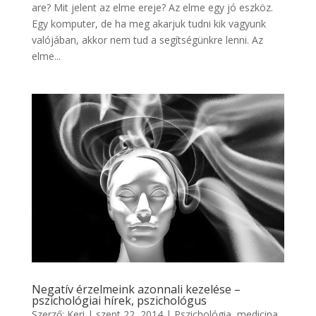
are? Mit jelent az elme ereje? Az elme egy jó eszköz.
Egy komputer, de ha meg akarjuk tudni kik vagyunk
valójában, akkor nem tud a segítségünkre lenni. Az
elme...
Negatív érzelmeink azonnali kezelése –
pszichológiai hírek, pszichológus
Szerző:
Keri
|
szept 22, 2014
|
Pszichológia, medicina