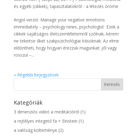
és egyéb (cikkek)
,
tapasztalatokról - a létezés öröme
Angol verzió: Manage your negative emotions
immediately – psychology news, psychologist Ezek a
cikkek sajátságos életszemléletemről szólnak, kérem
ne tekintse őket szakpszichológiai írásoknak. Az elme
eldöntheti, hogy hogyan érezzük magunkat: jól vagy
rosszul –...
« Régebbi bejegyzések
Kategóriák
3 dimenziós videó a meditációról
(1)
a rejtélyes integető fa + Einstein
(1)
a valóság költeménye
(2)