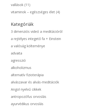
vallások
(11)
vitaminok – egészséges élet
(4)
Kategóriák
3 dimenziós videó a meditációról
a rejtélyes integető fa + Einstein
a valóság költeménye
advaita
agresszió
alkoholizmus
alternatív fizioterápia
alvászavar és alvás-meditációk
Angol nyelvű cikkek
antropozófus orvoslás
ayurvédikus orvoslás