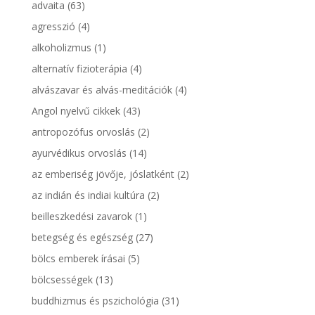
advaita
(63)
agresszió
(4)
alkoholizmus
(1)
alternatív fizioterápia
(4)
alvászavar és alvás-meditációk
(4)
Angol nyelvű cikkek
(43)
antropozófus orvoslás
(2)
ayurvédikus orvoslás
(14)
az emberiség jövője, jóslatként
(2)
az indián és indiai kultúra
(2)
beilleszkedési zavarok
(1)
betegség és egészség
(27)
bölcs emberek írásai
(5)
bölcsességek
(13)
buddhizmus és pszichológia
(31)