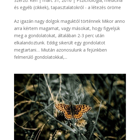
Szerző:
Keri
|
márc 31, 2016
|
Pszichológia, medicina
és egyéb (cikkek)
,
tapasztalatokról - a létezés öröme
Az igazán nagy dolgok maguktól történnek Mikor anno
arra kértem magamat, vagy másokat, hogy figyeljük
meg a gondolatokat, általában 2-3 perc után
elkalandoztunk. Eddig sikerült egy gondolatot
megtartani… Miután azonosulunk a fejünkben
felmerülő gondolatokkal,...