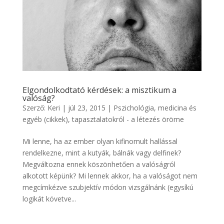
Elgondolkodtató kérdések: a misztikum a
valóság?
Szerző:
Keri
|
júl 23, 2015
|
Pszichológia, medicina és
egyéb (cikkek)
,
tapasztalatokról - a létezés öröme
Mi lenne, ha az ember olyan kifinomult hallással
rendelkezne, mint a kutyák, bálnák vagy delfinek?
Megváltozna ennek köszönhetően a valóságról
alkotott képünk? Mi lennek akkor, ha a valóságot nem
megcímkézve szubjektív módon vizsgálnánk (egysíkú
logikát követve...