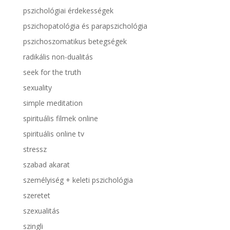
pszichológiai érdekességek
pszichopatológia és parapszichológia
pszichoszomatikus betegségek
radikális non-dualitás
seek for the truth
sexuality
simple meditation
spirituális filmek online
spirituális online tv
stressz
szabad akarat
személyiség + keleti pszichológia
szeretet
szexualitás
szingli