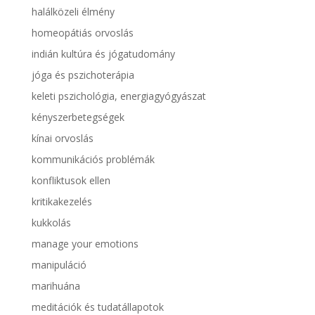
halálközeli élmény
homeopátiás orvoslás
indián kultúra és jógatudomány
jóga és pszichoterápia
keleti pszichológia, energiagyógyászat
kényszerbetegségek
kínai orvoslás
kommunikációs problémák
konfliktusok ellen
kritikakezelés
kukkolás
manage your emotions
manipuláció
marihuána
meditációk és tudatállapotok