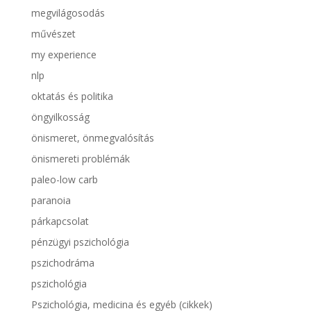
megvilágosodás
művészet
my experience
nlp
oktatás és politika
öngyilkosság
önismeret, önmegvalósítás
önismereti problémák
paleo-low carb
paranoia
párkapcsolat
pénzügyi pszichológia
pszichodráma
pszichológia
Pszichológia, medicina és egyéb (cikkek)