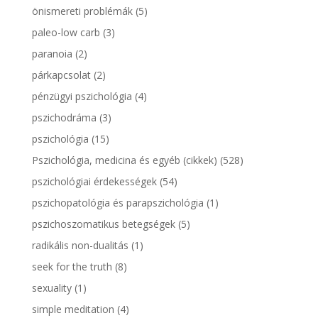
önismereti problémák
(5)
paleo-low carb
(3)
paranoia
(2)
párkapcsolat
(2)
pénzügyi pszichológia
(4)
pszichodráma
(3)
pszichológia
(15)
Pszichológia, medicina és egyéb (cikkek)
(528)
pszichológiai érdekességek
(54)
pszichopatológia és parapszichológia
(1)
pszichoszomatikus betegségek
(5)
radikális non-dualitás
(1)
seek for the truth
(8)
sexuality
(1)
simple meditation
(4)