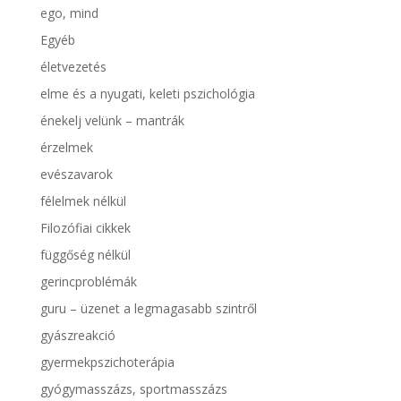
ego, mind
Egyéb
életvezetés
elme és a nyugati, keleti pszichológia
énekelj velünk – mantrák
érzelmek
evészavarok
félelmek nélkül
Filozófiai cikkek
függőség nélkül
gerincproblémák
guru – üzenet a legmagasabb szintről
gyászreakció
gyermekpszichoterápia
gyógymasszázs, sportmasszázs