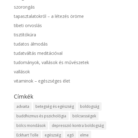
szorongás
tapasztalatokról – a létezés öröme
tibeti orvoslás
tisztítókúra
tudatos álmodás
tudatváltás meditációval
tudományok, vallások és művészetek
vallások
vitaminok – egészséges élet
Címkék
advaita
betegség és egészség
boldogság
buddhizmus és pszichológia
bölcsességek
bölcs mondások
depresszió kontra boldogság
Eckhart Tolle
egészség
egó
elme