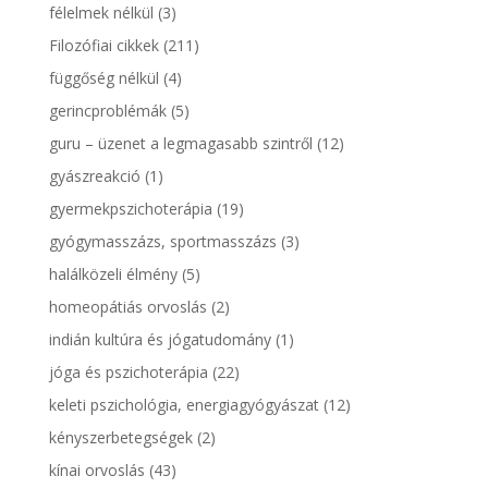
félelmek nélkül
(3)
Filozófiai cikkek
(211)
függőség nélkül
(4)
gerincproblémák
(5)
guru – üzenet a legmagasabb szintről
(12)
gyászreakció
(1)
gyermekpszichoterápia
(19)
gyógymasszázs, sportmasszázs
(3)
halálközeli élmény
(5)
homeopátiás orvoslás
(2)
indián kultúra és jógatudomány
(1)
jóga és pszichoterápia
(22)
keleti pszichológia, energiagyógyászat
(12)
kényszerbetegségek
(2)
kínai orvoslás
(43)