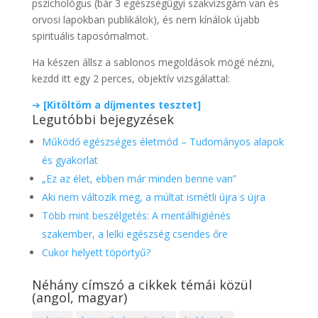
pszichológus (bár 3 egészségügyi szakvizsgám van és
orvosi lapokban publikálok), és nem kínálok újabb
spirituális taposómalmot.
Ha készen állsz a sablonos megoldások mögé nézni,
kezdd itt egy 2 perces, objektív vizsgálattal:
➔
[Kitöltöm a díjmentes tesztet]
Legutóbbi bejegyzések
Működő egészséges életmód – Tudományos alapok
és gyakorlat
„Ez az élet, ebben már minden benne van”
Aki nem változik meg, a múltat ismétli újra s újra
Több mint beszélgetés: A mentálhigiénés
szakember, a lelki egészség csendes őre
Cukor helyett töpörtyű?
Néhány címszó a cikkek témái közül
(angol, magyar)