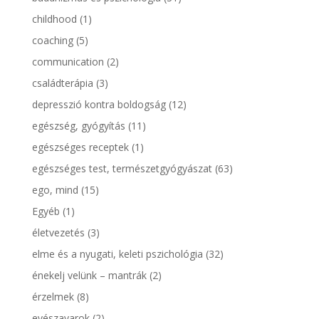
childhood
(1)
coaching
(5)
communication
(2)
családterápia
(3)
depresszió kontra boldogság
(12)
egészség, gyógyítás
(11)
egészséges receptek
(1)
egészséges test, természetgyógyászat
(63)
ego, mind
(15)
Egyéb
(1)
életvezetés
(3)
elme és a nyugati, keleti pszichológia
(32)
énekelj velünk – mantrák
(2)
érzelmek
(8)
evészavarok
(2)