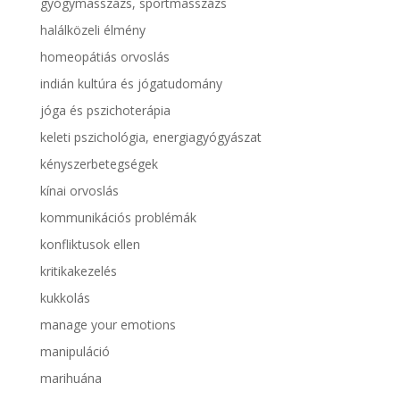
gyógymasszázs, sportmasszázs
halálközeli élmény
homeopátiás orvoslás
indián kultúra és jógatudomány
jóga és pszichoterápia
keleti pszichológia, energiagyógyászat
kényszerbetegségek
kínai orvoslás
kommunikációs problémák
konfliktusok ellen
kritikakezelés
kukkolás
manage your emotions
manipuláció
marihuána