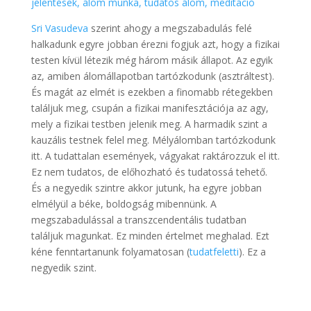
jelentések, álom munka, tudatos álom, meditáció
Sri Vasudeva
szerint ahogy a megszabadulás felé
halkadunk egyre jobban érezni fogjuk azt, hogy a fizikai
testen kívül létezik még három másik állapot. Az egyik
az, amiben álomállapotban tartózkodunk (asztráltest).
És magát az elmét is ezekben a finomabb rétegekben
találjuk meg, csupán a fizikai manifesztációja az agy,
mely a fizikai testben jelenik meg. A harmadik szint a
kauzális testnek felel meg. Mélyálomban tartózkodunk
itt. A tudattalan események, vágyakat raktározzuk el itt.
Ez nem tudatos, de előhozható és tudatossá tehető.
És a negyedik szintre akkor jutunk, ha egyre jobban
elmélyül a béke, boldogság mibennünk. A
megszabadulással a transzcendentális tudatban
találjuk magunkat. Ez minden értelmet meghalad. Ezt
kéne fenntartanunk folyamatosan (
tudatfeletti
). Ez a
negyedik szint.