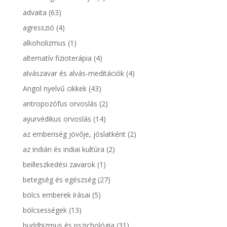
advaita
(63)
agresszió
(4)
alkoholizmus
(1)
alternatív fizioterápia
(4)
alvászavar és alvás-meditációk
(4)
Angol nyelvű cikkek
(43)
antropozófus orvoslás
(2)
ayurvédikus orvoslás
(14)
az emberiség jövője, jóslatként
(2)
az indián és indiai kultúra
(2)
beilleszkedési zavarok
(1)
betegség és egészség
(27)
bölcs emberek írásai
(5)
bölcsességek
(13)
buddhizmus és pszichológia
(31)