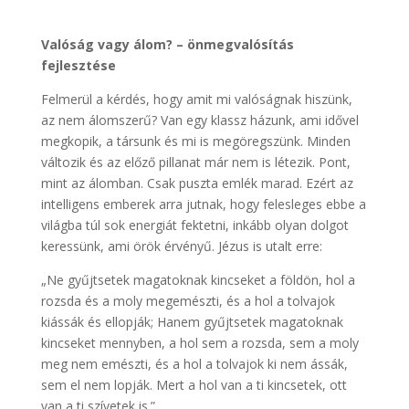
Valóság vagy álom? – önmegvalósítás
fejlesztése
Felmerül a kérdés, hogy amit mi valóságnak hiszünk,
az nem álomszerű? Van egy klassz házunk, ami idővel
megkopik, a társunk és mi is megöregszünk. Minden
változik és az előző pillanat már nem is létezik. Pont,
mint az álomban. Csak puszta emlék marad. Ezért az
intelligens emberek arra jutnak, hogy felesleges ebbe a
világba túl sok energiát fektetni, inkább olyan dolgot
keressünk, ami örök érvényű. Jézus is utalt erre:
„Ne gyűjtsetek magatoknak kincseket a földön, hol a
rozsda és a moly megemészti, és a hol a tolvajok
kiássák és ellopják; Hanem gyűjtsetek magatoknak
kincseket mennyben, a hol sem a rozsda, sem a moly
meg nem emészti, és a hol a tolvajok ki nem ássák,
sem el nem lopják. Mert a hol van a ti kincsetek, ott
van a ti szívetek is.”