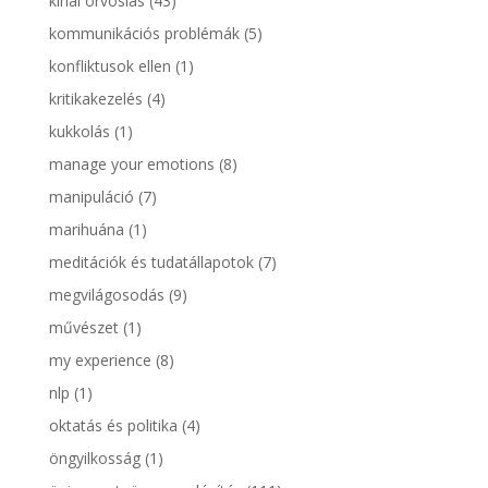
kínai orvoslás
(43)
kommunikációs problémák
(5)
konfliktusok ellen
(1)
kritikakezelés
(4)
kukkolás
(1)
manage your emotions
(8)
manipuláció
(7)
marihuána
(1)
meditációk és tudatállapotok
(7)
megvilágosodás
(9)
művészet
(1)
my experience
(8)
nlp
(1)
oktatás és politika
(4)
öngyilkosság
(1)