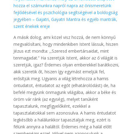
hozza el számunkra napról napra az önismeretünk
fejlődésével és pszichológia segítségével a boldogság
jegyében – Gajatri, Gayatri Mantra és egyéb mantrák,
szent énekek ereje
A másik dolog, ami közel visz hozzá, de nem könnyű
megvalósítani, hogy mindenkiben Istent lássuk, hiszen
Jézus ezt mondta: ,,Szeresd embertársaidat, mint
tenmagadat.” Ha szeretjük Istent, akkor az ő világát is
szeretjük, igaz? Érdemes olyan emberekkel barátkozni,
akik szeretik őt, hiszen így egymást emeljük fel,
erősítjük meg. Ugyanis a világ létrehozza a hamis
öntudatot, éntudatot az egót (elhatárolódást) de, ha
befelé megyünk önmagunk világába, akkor a béke és
öröm vár ránk (az egység), melyet tanúként
tapasztalunk, megfigyelőként, ezekkel a
tapasztalatokkal sem azonosulva. A hamis éntudatot
legkésőbb a halálunkkor tapasztaljuk meg, ezért is
félünk annyira a haláltól. Érdemes még a halál előtt
szembenézni ezzel. Idővel nem azonosulunk a