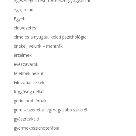
egészséges test, természetgyógyászat
ego, mind
Egyéb
életvezetés
elme és a nyugati, keleti pszichológia
énekelj velünk – mantrák
érzelmek
evészavarok
félelmek nélkül
Filozófiai cikkek
függőség nélkül
gerincproblémák
guru – üzenet a legmagasabb szintről
gyászreakció
gyermekpszichoterápia