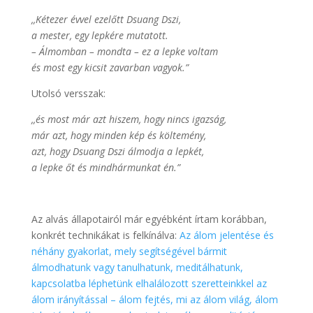
,,Kétezer évvel ezelőtt Dsuang Dszi,
a mester, egy lepkére mutatott.
– Álmomban – mondta – ez a lepke voltam
és most egy kicsit zavarban vagyok.”
Utolsó versszak:
,,és most már azt hiszem, hogy nincs igazság,
már azt, hogy minden kép és költemény,
azt, hogy Dsuang Dszi álmodja a lepkét,
a lepke őt és mindhármunkat én.”
Az alvás állapotairól már egyébként írtam korábban,
konkrét technikákat is felkínálva:
Az álom jelentése és
néhány gyakorlat, mely segítségével bármit
álmodhatunk vagy tanulhatunk, meditálhatunk,
kapcsolatba léphetünk elhalálozott szeretteinkkel az
álom irányítással – álom fejtés, mi az álom világ, álom