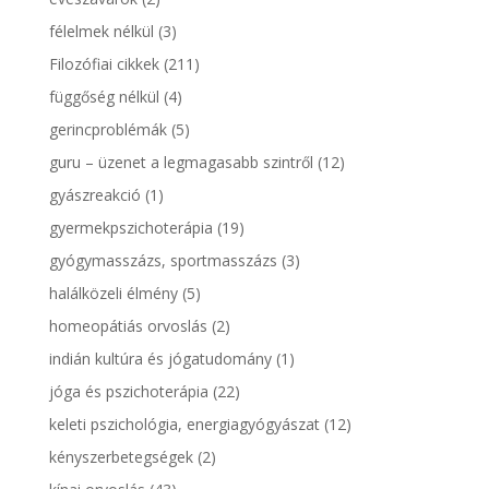
félelmek nélkül
(3)
Filozófiai cikkek
(211)
függőség nélkül
(4)
gerincproblémák
(5)
guru – üzenet a legmagasabb szintről
(12)
gyászreakció
(1)
gyermekpszichoterápia
(19)
gyógymasszázs, sportmasszázs
(3)
halálközeli élmény
(5)
homeopátiás orvoslás
(2)
indián kultúra és jógatudomány
(1)
jóga és pszichoterápia
(22)
keleti pszichológia, energiagyógyászat
(12)
kényszerbetegségek
(2)