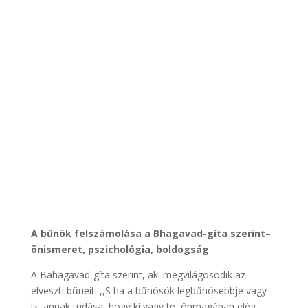
A bűnök felszámolása a Bhagavad-gíta szerint–
önismeret, pszichológia, boldogság
A Bahagavad-gíta szerint, aki megvilágosodik az
elveszti bűneit: ,,S ha a bűnösök legbűnösebbje vagy
is, annak tudása, hogy ki vagy te, önmagában elég