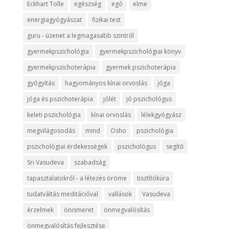
Eckhart Tolle
egészség
egó
elme
energiagyógyászat
fizikai test
guru - üzenet a legmagasabb szintről
gyermekpszichológia
gyermekpszichológiai könyv
gyermekpszichoterápia
gyermek pszichoterápia
gyógyítás
hagyományos kínai orvoslás
jóga
jóga és pszichoterápia
jólét
jó pszichológus
keleti pszichológia
kínai orvoslás
lélekgyógyász
megvilágosodás
mind
Osho
pszichológia
pszichológiai érdekességek
pszichológus
segítő
Sri Vasudeva
szabadság
tapasztalatokról - a létezés öröme
tisztítókúra
tudatváltás meditációval
vallások
Vasudeva
érzelmek
önismeret
önmegvalósítás
önmegvalósítás fejlesztése