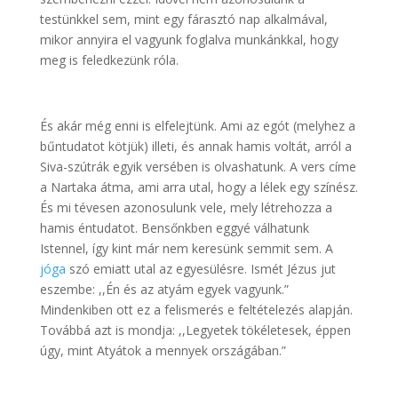
testünkkel sem, mint egy fárasztó nap alkalmával,
mikor annyira el vagyunk foglalva munkánkkal, hogy
meg is feledkezünk róla.
És akár még enni is elfelejtünk. Ami az egót (melyhez a
bűntudatot kötjük) illeti, és annak hamis voltát, arról a
Siva-szútrák egyik versében is olvashatunk. A vers címe
a Nartaka átma, ami arra utal, hogy a lélek egy színész.
És mi tévesen azonosulunk vele, mely létrehozza a
hamis éntudatot. Bensőnkben eggyé válhatunk
Istennel, így kint már nem keresünk semmit sem. A
jóga
szó emiatt utal az egyesülésre. Ismét Jézus jut
eszembe: ,,Én és az atyám egyek vagyunk.”
Mindenkiben ott ez a felismerés e feltételezés alapján.
Továbbá azt is mondja: ,,Legyetek tökéletesek, éppen
úgy, mint Atyátok a mennyek országában.”