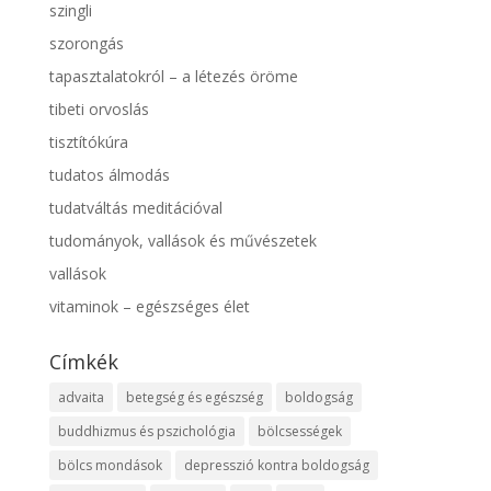
szingli
szorongás
tapasztalatokról – a létezés öröme
tibeti orvoslás
tisztítókúra
tudatos álmodás
tudatváltás meditációval
tudományok, vallások és művészetek
vallások
vitaminok – egészséges élet
Címkék
advaita
betegség és egészség
boldogság
buddhizmus és pszichológia
bölcsességek
bölcs mondások
depresszió kontra boldogság