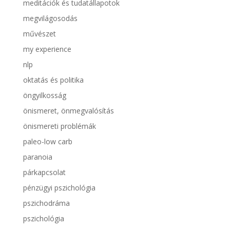
meditációk és tudatállapotok
megvilágosodás
művészet
my experience
nlp
oktatás és politika
öngyilkosság
önismeret, önmegvalósítás
önismereti problémák
paleo-low carb
paranoia
párkapcsolat
pénzügyi pszichológia
pszichodráma
pszichológia