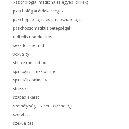
Pszichológia, medicina és egyéb (cikkek)
pszichológiai érdekességek
pszichopatológia és parapszichológia
pszichoszomatikus betegségek
radikális non-dualitás
seek for the truth
sexuality
simple meditation
spirituális filmek online
spirituális online tv
stressz
szabad akarat
személyiség + keleti pszichológia
szeretet
szexualitás