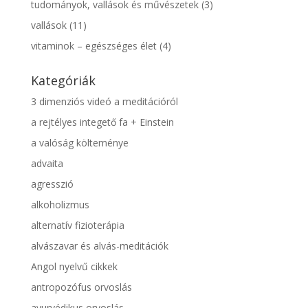
tudományok, vallások és művészetek
(3)
vallások
(11)
vitaminok – egészséges élet
(4)
Kategóriák
3 dimenziós videó a meditációról
a rejtélyes integető fa + Einstein
a valóság költeménye
advaita
agresszió
alkoholizmus
alternatív fizioterápia
alvászavar és alvás-meditációk
Angol nyelvű cikkek
antropozófus orvoslás
ayurvédikus orvoslás