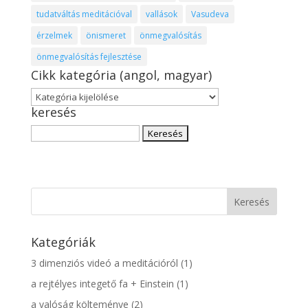
tudatváltás meditációval
vallások
Vasudeva
érzelmek
önismeret
önmegvalósítás
önmegvalósítás fejlesztése
Cikk kategória (angol, magyar)
Cikk
keresés
kategória
(angol,
Keresés:
magyar)
Kategóriák
3 dimenziós videó a meditációról
(1)
a rejtélyes integető fa + Einstein
(1)
a valóság költeménye
(2)