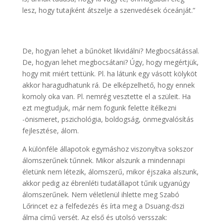
lesz, hogy tutajként átszelje a szenvedések óceánját.”
De, hogyan lehet a bűnöket likvidálni? Megbocsátással.
De, hogyan lehet megbocsátani? Úgy, hogy megértjük,
hogy mit miért tettünk. Pl. ha látunk egy vásott kölyköt
akkor haragudhatunk rá. De elképzelhető, hogy ennek
komoly oka van. Pl. nemrég vesztette el a szüleit. Ha
ezt megtudjuk, már nem fogunk felette ítélkezni
-önismeret, pszichológia, boldogság, önmegvalósítás
fejlesztése, álom.
A különféle állapotok egymáshoz viszonyítva sokszor
álomszerűnek tűnnek. Mikor alszunk a mindennapi
életünk nem létezik, álomszerű, mikor éjszaka alszunk,
akkor pedig az ébrenléti tudatállapot tűnik ugyanúgy
álomszerűnek. Nem véletlenül ihlette meg Szabó
Lőrincet ez a felfedezés és írta meg a Dsuang-dszi
álma című versét. Az első és utolsó versszak: