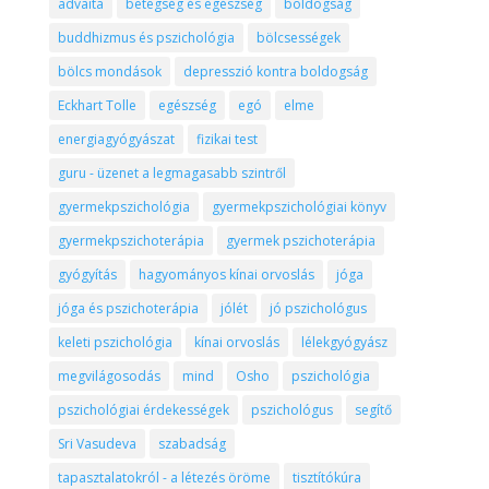
advaita
betegség és egészség
boldogság
buddhizmus és pszichológia
bölcsességek
bölcs mondások
depresszió kontra boldogság
Eckhart Tolle
egészség
egó
elme
energiagyógyászat
fizikai test
guru - üzenet a legmagasabb szintről
gyermekpszichológia
gyermekpszichológiai könyv
gyermekpszichoterápia
gyermek pszichoterápia
gyógyítás
hagyományos kínai orvoslás
jóga
jóga és pszichoterápia
jólét
jó pszichológus
keleti pszichológia
kínai orvoslás
lélekgyógyász
megvilágosodás
mind
Osho
pszichológia
pszichológiai érdekességek
pszichológus
segítő
Sri Vasudeva
szabadság
tapasztalatokról - a létezés öröme
tisztítókúra