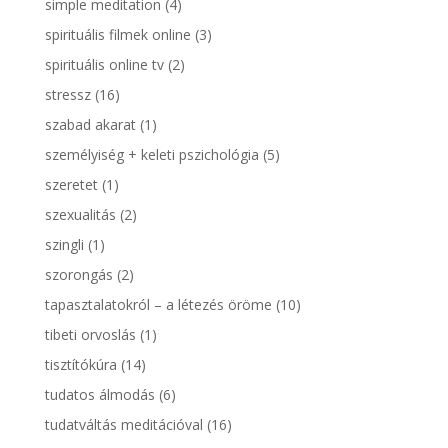
simple meditation
(4)
spirituális filmek online
(3)
spirituális online tv
(2)
stressz
(16)
szabad akarat
(1)
személyiség + keleti pszichológia
(5)
szeretet
(1)
szexualitás
(2)
szingli
(1)
szorongás
(2)
tapasztalatokról – a létezés öröme
(10)
tibeti orvoslás
(1)
tisztítókúra
(14)
tudatos álmodás
(6)
tudatváltás meditációval
(16)