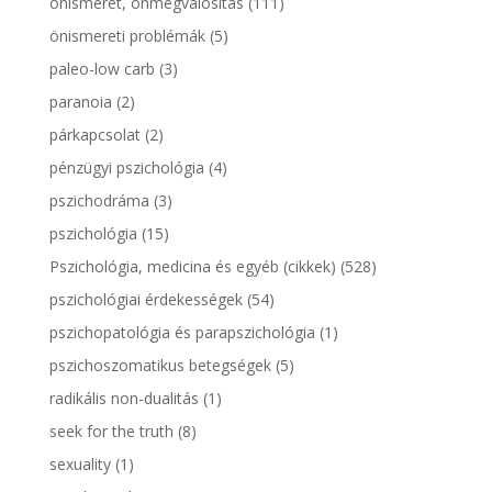
önismeret, önmegvalósítás
(111)
önismereti problémák
(5)
paleo-low carb
(3)
paranoia
(2)
párkapcsolat
(2)
pénzügyi pszichológia
(4)
pszichodráma
(3)
pszichológia
(15)
Pszichológia, medicina és egyéb (cikkek)
(528)
pszichológiai érdekességek
(54)
pszichopatológia és parapszichológia
(1)
pszichoszomatikus betegségek
(5)
radikális non-dualitás
(1)
seek for the truth
(8)
sexuality
(1)