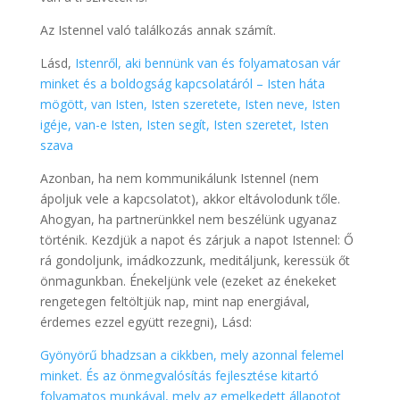
Az Istennel való találkozás annak számít.
Lásd,
Istenről, aki bennünk van és folyamatosan vár
minket és a boldogság kapcsolatáról – Isten háta
mögött, van Isten, Isten szeretete, Isten neve, Isten
igéje, van-e Isten, Isten segít, Isten szeretet, Isten
szava
Azonban, ha nem kommunikálunk Istennel (nem
ápoljuk vele a kapcsolatot), akkor eltávolodunk tőle.
Ahogyan, ha partnerünkkel nem beszélünk ugyanaz
történik. Kezdjük a napot és zárjuk a napot Istennel: Ő
rá gondoljunk, imádkozzunk, meditáljunk, keressük őt
önmagunkban. Énekeljünk vele (ezeket az énekeket
rengetegen feltöltjük nap, mint nap energiával,
érdemes ezzel együtt rezegni), Lásd:
Gyönyörű bhadzsan a cikkben, mely azonnal felemel
minket. És az önmegvalósítás fejlesztése kitartó
folyamatos munkával, mely az emelkedett állapotot