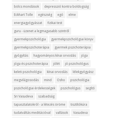
bölcs mondások
depresszió kontra boldogság
Eckhart Tolle
egészség
egó
elme
energiagyógyászat
fizikai test
guru - üzenet a legmagasabb szintről
gyermekpszichológia
gyermekpszichológiai könyv
gyermekpszichoterápia
gyermek pszichoterápia
gyógyítás
hagyományos kínai orvoslás
jóga
jóga és pszichoterápia
jólét
jó pszichológus
keleti pszichológia
kínai orvoslás
lélekgyógyász
megvilágosodás
mind
Osho
pszichológia
pszichológiai érdekességek
pszichológus
segítő
Sri Vasudeva
szabadság
tapasztalatokról - a létezés öröme
tisztítókúra
tudatváltás meditációval
vallások
Vasudeva