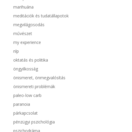
marihuána
meditációk és tudatállapotok
megvilágosodás
művészet
my experience
nlp
oktatás és politika
öngyilkosság
önismeret, önmegvalósítás
önismereti problémák
paleo-low carb
paranoia
párkapcsolat
pénzügyi pszichológia
pszichodráma