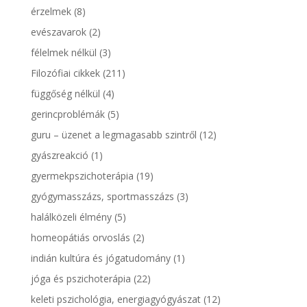
érzelmek
(8)
evészavarok
(2)
félelmek nélkül
(3)
Filozófiai cikkek
(211)
függőség nélkül
(4)
gerincproblémák
(5)
guru – üzenet a legmagasabb szintről
(12)
gyászreakció
(1)
gyermekpszichoterápia
(19)
gyógymasszázs, sportmasszázs
(3)
halálközeli élmény
(5)
homeopátiás orvoslás
(2)
indián kultúra és jógatudomány
(1)
jóga és pszichoterápia
(22)
keleti pszichológia, energiagyógyászat
(12)