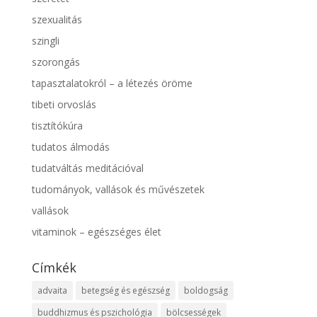
szexualitás
szingli
szorongás
tapasztalatokról – a létezés öröme
tibeti orvoslás
tisztítókúra
tudatos álmodás
tudatváltás meditációval
tudományok, vallások és művészetek
vallások
vitaminok – egészséges élet
Címkék
advaita
betegség és egészség
boldogság
buddhizmus és pszichológia
bölcsességek