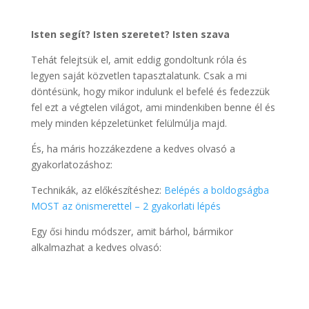
Isten segít? Isten szeretet? Isten szava
Tehát felejtsük el, amit eddig gondoltunk róla és
legyen saját közvetlen tapasztalatunk. Csak a mi
döntésünk, hogy mikor indulunk el befelé és fedezzük
fel ezt a végtelen világot, ami mindenkiben benne él és
mely minden képzeletünket felülmúlja majd.
És, ha máris hozzákezdene a kedves olvasó a
gyakorlatozáshoz:
Technikák, az előkészítéshez:
Belépés a boldogságba
MOST az önismerettel – 2 gyakorlati lépés
Egy ősi hindu módszer, amit bárhol, bármikor
alkalmazhat a kedves olvasó: