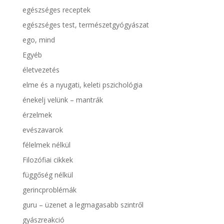
egészséges receptek
egészséges test, természetgyógyászat
ego, mind
Egyéb
életvezetés
elme és a nyugati, keleti pszichológia
énekelj velünk – mantrák
érzelmek
evészavarok
félelmek nélkül
Filozófiai cikkek
függőség nélkül
gerincproblémák
guru – üzenet a legmagasabb szintről
gyászreakció