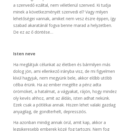
a szenvedő ezáltal, nem véletlenül szenved. Ki tudja
minek a következményét szenvedi el? Vagy milyen
lehetőségei vannak, amiket nem vesz észre éppen, így
szabad akaratánál fogva benne marad a helyzetben.
De ez az ő döntése…
Isten neve
Ha meglátjuk célunkat az életben és bármilyen más
dolog jön, ami ellenkező irányba visz, de mi figyelmen
kívül hagyjuk, nem megyünk bele, akkor előbb utóbb
célba érünk. Ha az ember megélte a pénz adta
örömöket, a hatalmat, a vágyakat, rájön, hogy mindez
oly kevés ahhoz, amit az áldás, isten adhat nekünk.
Ezek csak a pótlékai annak. Hiszen lehet valaki gazdag
anyagilag, de gondterhelt, depressziós.
Ha azonban mindig annak örül, amit kap, akkor a
legsikeresebb emberek közé fog tartozni. Nem fog