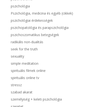
pszichológia
Pszichológia, medicina és egyéb (cikkek)
pszichológiai érdekességek
pszichopatológia és parapszichológia
pszichoszomatikus betegségek
radikális non-dualitás
seek for the truth
sexuality
simple meditation
spirituális filmek online
spirituális online tv
stressz
szabad akarat
személyiség + keleti pszichológia
szeretet