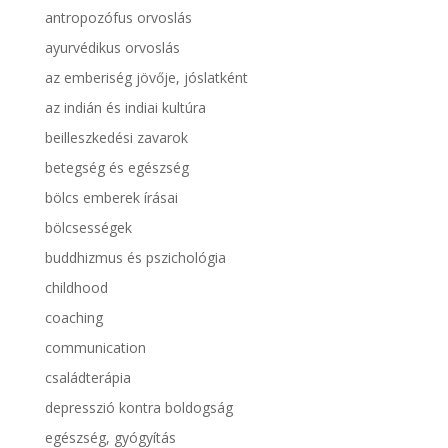
antropozófus orvoslás
ayurvédikus orvoslás
az emberiség jövője, jóslatként
az indián és indiai kultúra
beilleszkedési zavarok
betegség és egészség
bölcs emberek írásai
bölcsességek
buddhizmus és pszichológia
childhood
coaching
communication
családterápia
depresszió kontra boldogság
egészség, gyógyítás