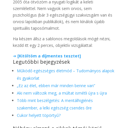
2005 óta ötvözöm a nyugati logikát a keleti
szemlélettel. Nem vagyok sem orvos, sem
pszichológus (bár 3 egészségügyi szakvizsgám van és
orvosi lapokban publikálok), és nem kínálok újabb
spirituális taposómalmot.
Ha készen állsz a sablonos megoldások mögé nézni,
kezdd itt egy 2 perces, objektív vizsgálattal:
➔
[Kitöltöm a díjmentes tesztet]
Legutóbbi bejegyzések
Működő egészséges életmód – Tudományos alapok
és gyakorlat
„Ez az élet, ebben már minden benne van”
Aki nem változik meg, a múltat ismétli újra s újra
Több mint beszélgetés: A mentálhigiénés
szakember, a lelki egészség csendes őre
Cukor helyett töpörtyű?