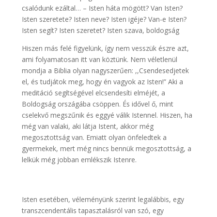
csalódunk ezáltal… – Isten háta mögött? Van Isten?
Isten szeretete? Isten neve? Isten igéje? Van-e Isten?
Isten segít? Isten szeretet? Isten szava, boldogság
Hiszen más felé figyelünk, így nem vesszük észre azt,
ami folyamatosan itt van köztünk. Nem véletlenül
mondja a Biblia olyan nagyszerűen: ,,Csendesedjetek
el, és tudjátok meg, hogy én vagyok az Isten!” Aki a
meditáció segítségével elcsendesíti elméjét, a
Boldogság országába csöppen. És idővel ő, mint
cselekvő megszűnik és eggyé válik Istennel. Hiszen, ha
még van valaki, aki látja Istent, akkor még
megosztottság van. Emiatt olyan önfeledtek a
gyermekek, mert még nincs bennük megosztottság, a
lelkük még jobban emlékszik Istenre.
Isten esetében, véleményünk szerint legalábbis, egy
transzcendentális tapasztalásról van szó, egy