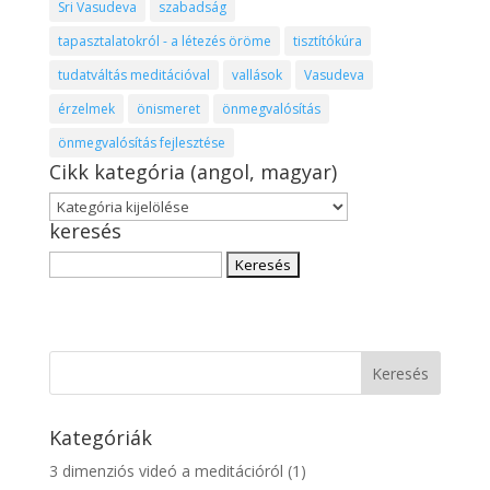
Sri Vasudeva
szabadság
tapasztalatokról - a létezés öröme
tisztítókúra
tudatváltás meditációval
vallások
Vasudeva
érzelmek
önismeret
önmegvalósítás
önmegvalósítás fejlesztése
Cikk kategória (angol, magyar)
Cikk
keresés
kategória
(angol,
Keresés:
magyar)
Kategóriák
3 dimenziós videó a meditációról
(1)