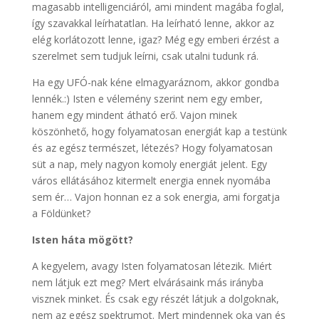
magasabb intelligenciáról, ami mindent magába foglal,
így szavakkal leírhatatlan. Ha leírható lenne, akkor az
elég korlátozott lenne, igaz? Még egy emberi érzést a
szerelmet sem tudjuk leírni, csak utalni tudunk rá.
Ha egy UFÓ-nak kéne elmagyaráznom, akkor gondba
lennék.:) Isten e vélemény szerint nem egy ember,
hanem egy mindent átható erő. Vajon minek
köszönhető, hogy folyamatosan energiát kap a testünk
és az egész természet, létezés? Hogy folyamatosan
süt a nap, mely nagyon komoly energiát jelent. Egy
város ellátásához kitermelt energia ennek nyomába
sem ér… Vajon honnan ez a sok energia, ami forgatja
a Földünket?
Isten háta mögött?
A kegyelem, avagy Isten folyamatosan létezik. Miért
nem látjuk ezt meg? Mert elvárásaink más irányba
visznek minket. És csak egy részét látjuk a dolgoknak,
nem az egész spektrumot. Mert mindennek oka van és