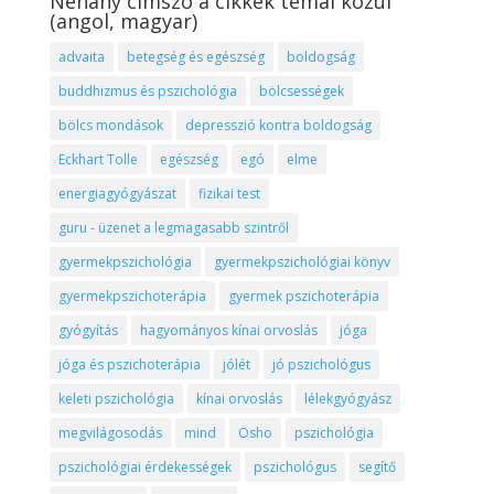
Néhány címszó a cikkek témái közül
(angol, magyar)
advaita
betegség és egészség
boldogság
buddhizmus és pszichológia
bölcsességek
bölcs mondások
depresszió kontra boldogság
Eckhart Tolle
egészség
egó
elme
energiagyógyászat
fizikai test
guru - üzenet a legmagasabb szintről
gyermekpszichológia
gyermekpszichológiai könyv
gyermekpszichoterápia
gyermek pszichoterápia
gyógyítás
hagyományos kínai orvoslás
jóga
jóga és pszichoterápia
jólét
jó pszichológus
keleti pszichológia
kínai orvoslás
lélekgyógyász
megvilágosodás
mind
Osho
pszichológia
pszichológiai érdekességek
pszichológus
segítő