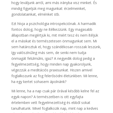
hogy leváljunk arról, ami más irányba visz minket. És
mindig figyeljük meg magunkat: érzelmeinket,
gondolatainkat, elménket stb.
Ezt hívja a pszichológia introspekciónak. A harmadik
fontos dolog, hogy ne ítélkezzünk. Egy magasabb
állapotban megértjük ki, mit miért tesz és nem ítéljük
el a másikat és természetesen önmagunkat sem. Mi
sem határoztuk el, hogy szándékosan rosszak leszünk,
így valószínűleg más sem, de senki nem tudja
önmagát felülmúlni, igaz? A negyedik dolog pedig a
fegyelmezettség, hogy minden nap gyakoroljunk,
végezzük a meditációs praxisunkat. Hiszen amivel
foglalkozunk az fog felerősödni életünkben. Mi lenne,
ha egy kertet sohasem ápolnánk?
Mi lenne, ha a nap csak pár órával később kelne fel az
egyik napon? A természetben is ott egyfajta
értelemben vett fegyelmezettség és ebből sokat
tanulhatunk. Mivel foglalkozik nap, mint nap a kedves