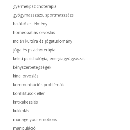
gyermekpszichoterápia
gyógymasszázs, sportmasszázs
halálközeli élmény
homeopátiás orvoslás
indián kultúra és jógatudomány
jóga és pszichoterápia
keleti pszichológia, energiagyógyászat
kényszerbetegségek
kínai orvoslás
kommunikációs problémák
konfliktusok ellen
kritikakezelés
kukkolás
manage your emotions
manipuláció