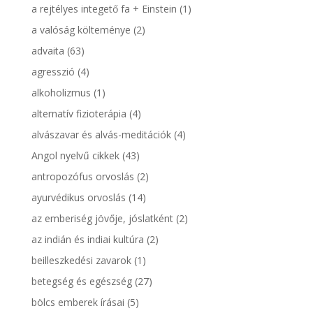
a rejtélyes integető fa + Einstein
(1)
a valóság költeménye
(2)
advaita
(63)
agresszió
(4)
alkoholizmus
(1)
alternatív fizioterápia
(4)
alvászavar és alvás-meditációk
(4)
Angol nyelvű cikkek
(43)
antropozófus orvoslás
(2)
ayurvédikus orvoslás
(14)
az emberiség jövője, jóslatként
(2)
az indián és indiai kultúra
(2)
beilleszkedési zavarok
(1)
betegség és egészség
(27)
bölcs emberek írásai
(5)