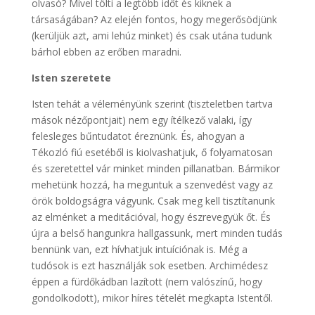
olvasó? Mivel tölti a legtöbb időt és kiknek a
társaságában? Az elején fontos, hogy megerősödjünk
(kerüljük azt, ami lehúz minket) és csak utána tudunk
bárhol ebben az erőben maradni.
Isten szeretete
Isten tehát a véleményünk szerint (tiszteletben tartva
mások nézőpontjait) nem egy ítélkező valaki, így
felesleges bűntudatot éreznünk. És, ahogyan a
Tékozló fiú esetéből is kiolvashatjuk, ő folyamatosan
és szeretettel vár minket minden pillanatban. Bármikor
mehetünk hozzá, ha meguntuk a szenvedést vagy az
örök boldogságra vágyunk. Csak meg kell tisztítanunk
az elménket a meditációval, hogy észrevegyük őt. És
újra a belső hangunkra hallgassunk, mert minden tudás
bennünk van, ezt hívhatjuk intuíciónak is. Még a
tudósok is ezt használják sok esetben. Archimédesz
éppen a fürdőkádban lazított (nem valószínű, hogy
gondolkodott), mikor híres tételét megkapta Istentől.