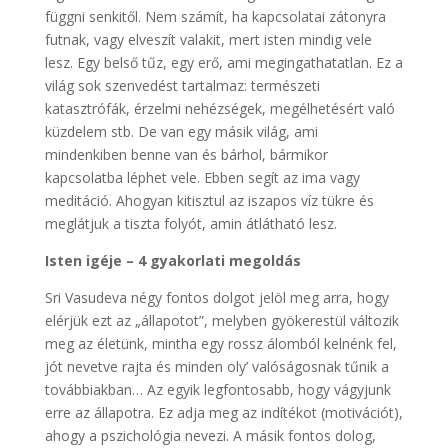
függni senkitől. Nem számít, ha kapcsolatai zátonyra
futnak, vagy elveszít valakit, mert isten mindig vele
lesz. Egy belső tűz, egy erő, ami megingathatatlan. Ez a
világ sok szenvedést tartalmaz: természeti
katasztrófák, érzelmi nehézségek, megélhetésért való
küzdelem stb. De van egy másik világ, ami
mindenkiben benne van és bárhol, bármikor
kapcsolatba léphet vele. Ebben segít az ima vagy
meditáció. Ahogyan kitisztul az iszapos víz tükre és
meglátjuk a tiszta folyót, amin átlátható lesz.
Isten igéje – 4 gyakorlati megoldás
Sri Vasudeva négy fontos dolgot jelöl meg arra, hogy
elérjük ezt az „állapotot”, melyben gyökerestül változik
meg az életünk, mintha egy rossz álomból kelnénk fel,
jót nevetve rajta és minden oly’ valóságosnak tűnik a
továbbiakban… Az egyik legfontosabb, hogy vágyjunk
erre az állapotra. Ez adja meg az indítékot (motivációt),
ahogy a pszichológia nevezi. A másik fontos dolog,