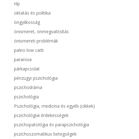
nlp
oktatás és politika
öngyilkosság
önismeret, önmegvalósítás
önismereti problémák
paleo-low carb
paranoia
párkapcsolat
pénzügyi pszichológia
pszichodráma
pszichológia
Pszichológia, medicina és egyéb (cikkek)
pszichológiai érdekességek
pszichopatológia és parapszichológia
pszichoszomatikus betegségek