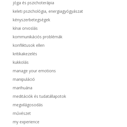
jóga és pszichoterápia
keleti pszichológia, energiagyógyászat
kényszerbetegségek
kínai orvoslás
kommunikációs problémák
konfliktusok ellen
kritikakezelés
kukkolás
manage your emotions
manipuláció
marihuána
meditációk és tudatállapotok
megvilágosodás
művészet
my experience