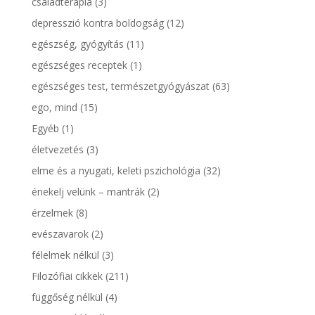
családterápia
(3)
depresszió kontra boldogság
(12)
egészség, gyógyítás
(11)
egészséges receptek
(1)
egészséges test, természetgyógyászat
(63)
ego, mind
(15)
Egyéb
(1)
életvezetés
(3)
elme és a nyugati, keleti pszichológia
(32)
énekelj velünk – mantrák
(2)
érzelmek
(8)
evészavarok
(2)
félelmek nélkül
(3)
Filozófiai cikkek
(211)
függőség nélkül
(4)