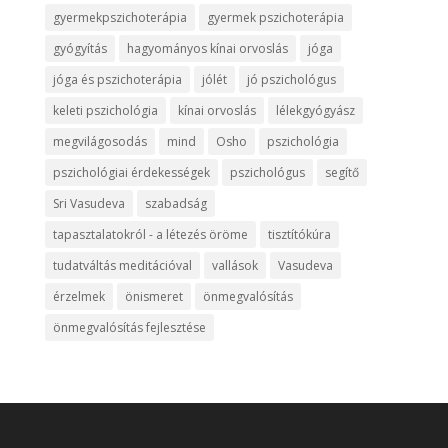
gyermekpszichoterápia
gyermek pszichoterápia
gyógyítás
hagyományos kínai orvoslás
jóga
jóga és pszichoterápia
jólét
jó pszichológus
keleti pszichológia
kínai orvoslás
lélekgyógyász
megvilágosodás
mind
Osho
pszichológia
pszichológiai érdekességek
pszichológus
segítő
Sri Vasudeva
szabadság
tapasztalatokról - a létezés öröme
tisztítókúra
tudatváltás meditációval
vallások
Vasudeva
érzelmek
önismeret
önmegvalósítás
önmegvalósítás fejlesztése