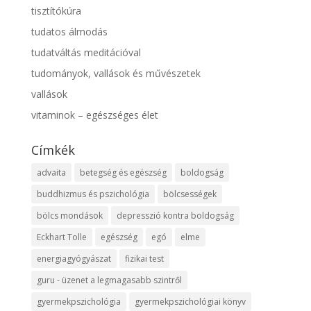
tisztítókúra
tudatos álmodás
tudatváltás meditációval
tudományok, vallások és művészetek
vallások
vitaminok – egészséges élet
Címkék
advaita
betegség és egészség
boldogság
buddhizmus és pszichológia
bölcsességek
bölcs mondások
depresszió kontra boldogság
Eckhart Tolle
egészség
egó
elme
energiagyógyászat
fizikai test
guru - üzenet a legmagasabb szintről
gyermekpszichológia
gyermekpszichológiai könyv