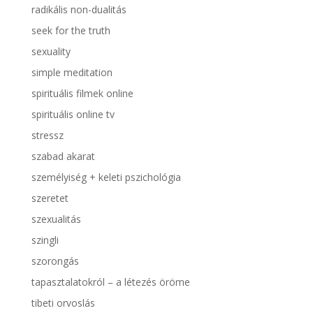
radikális non-dualitás
seek for the truth
sexuality
simple meditation
spirituális filmek online
spirituális online tv
stressz
szabad akarat
személyiség + keleti pszichológia
szeretet
szexualitás
szingli
szorongás
tapasztalatokról – a létezés öröme
tibeti orvoslás