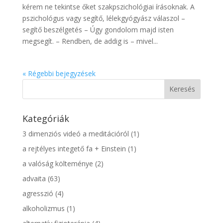
kérem ne tekintse őket szakpszichológiai írásoknak. A
pszichológus vagy segítő, lélekgyógyász válaszol –
segítő beszélgetés – Úgy gondolom majd isten
megsegít. – Rendben, de addig is – mivel...
« Régebbi bejegyzések
Kategóriák
3 dimenziós videó a meditációról
(1)
a rejtélyes integető fa + Einstein
(1)
a valóság költeménye
(2)
advaita
(63)
agresszió
(4)
alkoholizmus
(1)