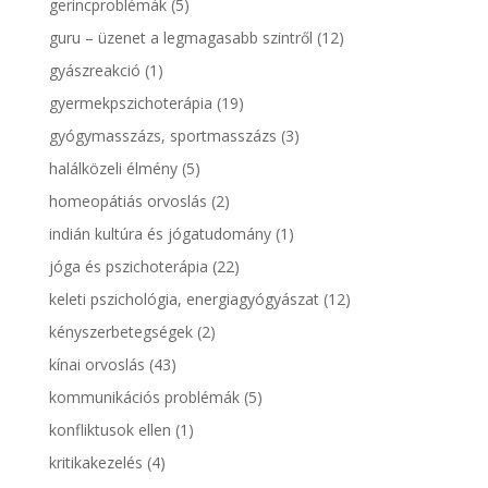
gerincproblémák
(5)
guru – üzenet a legmagasabb szintről
(12)
gyászreakció
(1)
gyermekpszichoterápia
(19)
gyógymasszázs, sportmasszázs
(3)
halálközeli élmény
(5)
homeopátiás orvoslás
(2)
indián kultúra és jógatudomány
(1)
jóga és pszichoterápia
(22)
keleti pszichológia, energiagyógyászat
(12)
kényszerbetegségek
(2)
kínai orvoslás
(43)
kommunikációs problémák
(5)
konfliktusok ellen
(1)
kritikakezelés
(4)