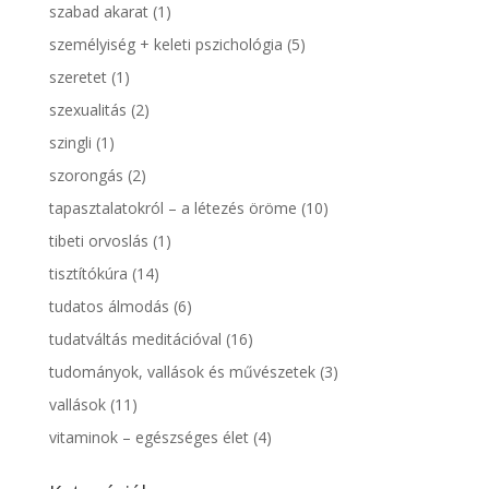
szabad akarat
(1)
személyiség + keleti pszichológia
(5)
szeretet
(1)
szexualitás
(2)
szingli
(1)
szorongás
(2)
tapasztalatokról – a létezés öröme
(10)
tibeti orvoslás
(1)
tisztítókúra
(14)
tudatos álmodás
(6)
tudatváltás meditációval
(16)
tudományok, vallások és művészetek
(3)
vallások
(11)
vitaminok – egészséges élet
(4)