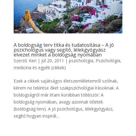
A boldogság terv titka és tudatosítása – A jó
pszichológus vagy segítő, lélekgyógyász
elvezet minket a boldogság nyomában
Szerző:
Keri
|
júl 20, 2011
|
pszichológia
,
Pszichológia,
medicina és egyéb (cikkek)
Ezek a cikkek sajátságos életszemléletemről szólnak,
kérem ne tekintse őket szakpszichológiai írásoknak. A
boldogságról már írtam korábban többször: A
boldogság nyomában, avagy azonnali ötletek
(boldogság terv). A jó pszichológus, lélekgyógyász,
segítő hogyan inspirál...