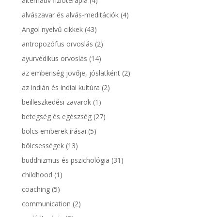
alternatív fizioterápia
(4)
alvászavar és alvás-meditációk
(4)
Angol nyelvű cikkek
(43)
antropozófus orvoslás
(2)
ayurvédikus orvoslás
(14)
az emberiség jövője, jóslatként
(2)
az indián és indiai kultúra
(2)
beilleszkedési zavarok
(1)
betegség és egészség
(27)
bölcs emberek írásai
(5)
bölcsességek
(13)
buddhizmus és pszichológia
(31)
childhood
(1)
coaching
(5)
communication
(2)