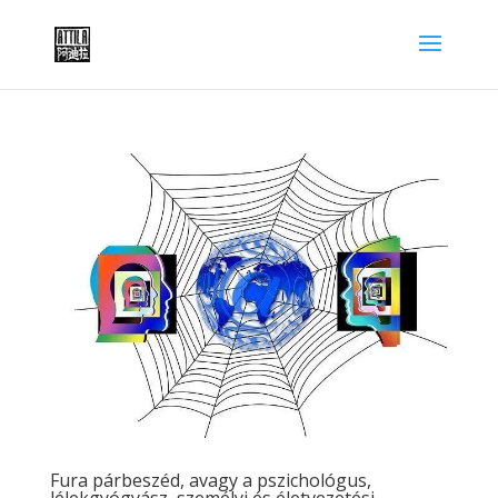
Fura párbeszéd, avagy a pszichológus,
lélekgyógyász, személyi és életvezetési