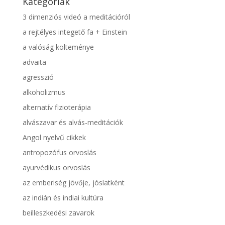
Kategóriák
3 dimenziós videó a meditációról
a rejtélyes integető fa + Einstein
a valóság költeménye
advaita
agresszió
alkoholizmus
alternatív fizioterápia
alvászavar és alvás-meditációk
Angol nyelvű cikkek
antropozófus orvoslás
ayurvédikus orvoslás
az emberiség jövője, jóslatként
az indián és indiai kultúra
beilleszkedési zavarok