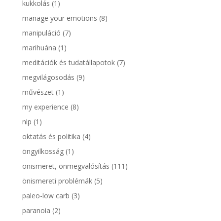
kukkolás
(1)
manage your emotions
(8)
manipuláció
(7)
marihuána
(1)
meditációk és tudatállapotok
(7)
megvilágosodás
(9)
művészet
(1)
my experience
(8)
nlp
(1)
oktatás és politika
(4)
öngyilkosság
(1)
önismeret, önmegvalósítás
(111)
önismereti problémák
(5)
paleo-low carb
(3)
paranoia
(2)