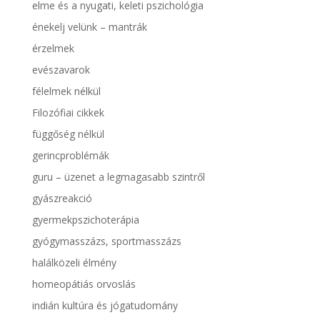
elme és a nyugati, keleti pszichológia
énekelj velünk – mantrák
érzelmek
evészavarok
félelmek nélkül
Filozófiai cikkek
függőség nélkül
gerincproblémák
guru – üzenet a legmagasabb szintről
gyászreakció
gyermekpszichoterápia
gyógymasszázs, sportmasszázs
halálközeli élmény
homeopátiás orvoslás
indián kultúra és jógatudomány