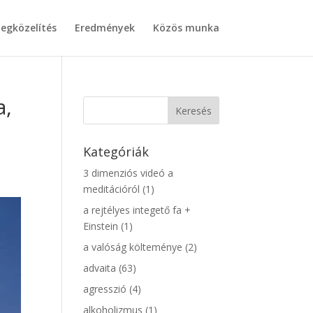
egközelítés
Eredmények
Közös munka
a,
Kategóriák
3 dimenziós videó a
meditációról
(1)
a rejtélyes integető fa +
Einstein
(1)
a valóság költeménye
(2)
advaita
(63)
agresszió
(4)
alkoholizmus
(1)