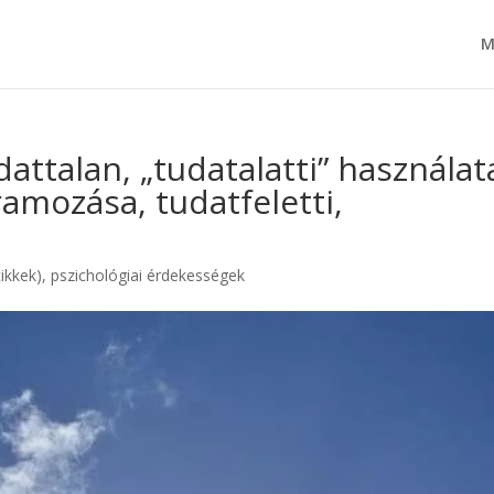
M
dattalan, „tudatalatti” használat
amozása, tudatfeletti,
ikkek)
,
pszichológiai érdekességek