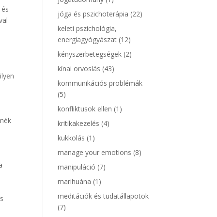
 és
jóga és pszichoterápia
(22)
val
keleti pszichológia,
energiagyógyászat
(12)
s
kényszerbetegségek
(2)
kínai orvoslás
(43)
ilyen
kommunikációs problémák
(5)
konfliktusok ellen
(1)
zmék
kritikakezelés
(4)
kukkolás
(1)
manage your emotions
(8)
a
manipuláció
(7)
marihuána
(1)
meditációk és tudatállapotok
is
(7)