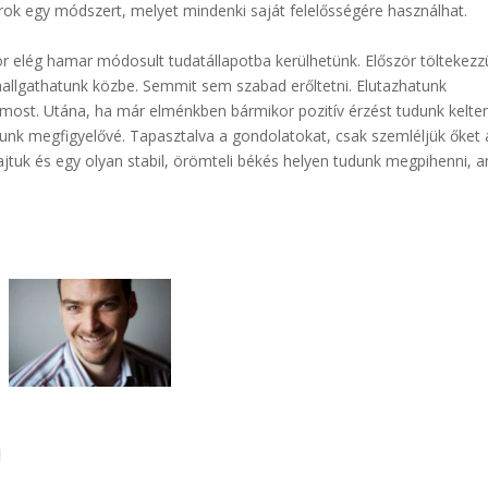
írok egy módszert, melyet mindenki saját felelősségére használhat.
r elég hamar módosult tudatállapotba kerülhetünk. Először töltekezz
hallgathatunk közbe. Semmit sem szabad erőltetni. Elutazhatunk
 most. Utána, ha már elménkben bármikor pozitív érzést tudunk kelten
ljunk megfigyelővé. Tapasztalva a gondolatokat, csak szemléljük őket 
ajtuk és egy olyan stabil, örömteli békés helyen tudunk megpihenni, 
l