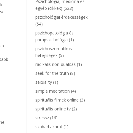
Pszichológia, medicina és
le
egyéb (cikkek)
(528)
va
pszichológiai érdekességek
n
(54)
pszichopatológia és
parapszichológia
(1)
an
pszichoszomatikus
betegségek
(5)
asabb
radikális non-dualitás
(1)
seek for the truth
(8)
sexuality
(1)
simple meditation
(4)
spirituális filmek online
(3)
spirituális online tv
(2)
stressz
(16)
ne,
szabad akarat
(1)