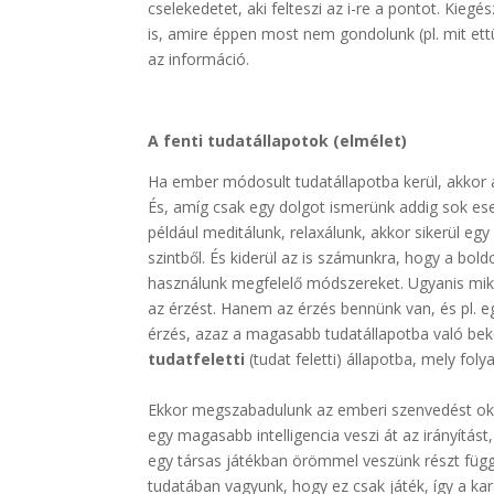
cselekedetet, aki felteszi az i-re a pontot. Kie
is, amire éppen most nem gondolunk (pl. mit ett
az információ.
A fenti tudatállapotok (elmélet)
Ha ember módosult tudatállapotba kerül, akkor az
És, amíg csak egy dolgot ismerünk addig sok es
például meditálunk, relaxálunk, akkor sikerül egy
szintből. És kiderül az is számunkra, hogy a bo
használunk megfelelő módszereket. Ugyanis mik
az érzést. Hanem az érzés bennünk van, és pl. eg
érzés, azaz a magasabb tudatállapotba való bek
tudatfeletti
(tudat feletti) állapotba, mely fo
.
Ekkor megszabadulunk az emberi szenvedést ok
egy magasabb intelligencia veszi át az irányítás
egy társas játékban örömmel veszünk részt függ
tudatában vagyunk, hogy ez csak játék, így a kar