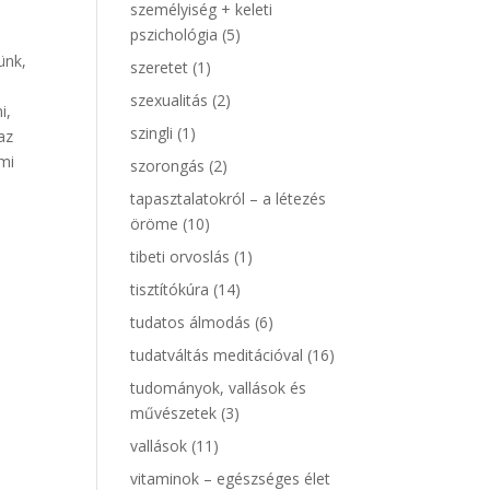
személyiség + keleti
pszichológia
(5)
ünk,
szeretet
(1)
szexualitás
(2)
i,
szingli
(1)
az
ami
szorongás
(2)
tapasztalatokról – a létezés
öröme
(10)
tibeti orvoslás
(1)
tisztítókúra
(14)
tudatos álmodás
(6)
tudatváltás meditációval
(16)
tudományok, vallások és
művészetek
(3)
vallások
(11)
vitaminok – egészséges élet