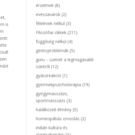
érzelmek
(8)
evészavarok
(2)
et,
félelmek nélkül
(3)
em is
em
Filozófiai cikkek
(211)
önti
függőség nélkül
(4)
ette
gerincproblémák
(5)
osult
ezen
guru – üzenet a legmagasabb
ymást
szintről
(12)
gyászreakció
(1)
gyermekpszichoterápia
(19)
gyógymasszázs,
sportmasszázs
(3)
halálközeli élmény
(5)
homeopátiás orvoslás
(2)
indián kultúra és
jógatudomány
(1)