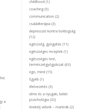
childhood
(1)
coaching
(5)
communication
(2)
családterápia
(3)
depresszió kontra boldogság
(12)
egészség, gyógyítás
(11)
egészséges receptek
(1)
egészséges test,
természetgyógyászat
(63)
ego, mind
(15)
ása,
Egyéb
(1)
életvezetés
(3)
elme és a nyugati, keleti
pszichológia
(32)
gy a
énekelj velünk – mantrák
(2)
k