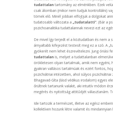
tudattalan
tartomány az elménkben. Ezek velün
csak álomban (mikor nem tudjuk kontrollálni) va
törnek elő. Minél jobban elfojtjuk a dolgokat an
tudatosabb változata a
„tudatalatti”
. (Bár a p
pszichoanalitika tudattalannak nevezi ezt az eg
.
De mivel így terjedt el a köztudatban és nem a
árnyaltabb kifejezést testesít meg ez a szó. A „t
gyökerét nem lehet észrevételezni. Jung óriási f
tudattalan
is, melyet a tudattalanban elmerülv
örökletesen olyan tartalmak, amik nem egyéni, h
gyakran vallásos tartalmúak és ezért fontos, ho
pszichiátriai intézetben, ahol súlyos pszichiátria
Bhagavad-Gíta (lásd védikus irodalom) egyes ele
őrültnek tartanunk valakit, aki intuitív módon 
megérés és nyitottság attitűdjét választanám. 
.
Ide tartozik a természet, illetve az egész emberi
kollektíven hozunk létre valamit és mindannyian