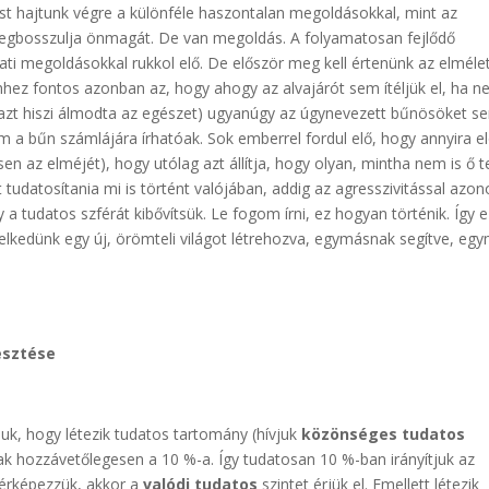
tést hajtunk végre a különféle haszontalan megoldásokkal, mint az
egbosszulja önmagát. De van megoldás. A folyamatosan fejlődő
ati megoldásokkal rukkol elő. De először meg kell értenünk az elmélet
hhez fontos azonban az, hogy ahogy az alvajárót sem ítéljük el, ha n
bb azt hiszi álmodta az egészet) ugyanúgy az úgynevezett bűnösöket s
em a bűn számlájára írhatóak. Sok emberrel fordul elő, hogy annyira el
n az elméjét), hogy utólag azt állítja, hogy olyan, mintha nem is ő t
lt tudatosítania mi is történt valójában, addig az agresszivitással azon
 a tudatos szférát kibővítsük. Le fogom írni, ez hogyan történik. Így 
elkedünk egy új, örömteli világot létrehozva, egymásnak segítve, eg
esztése
uk, hogy létezik tudatos tartomány (hívjuk
közönséges tudatos
ak hozzávetőlegesen a 10 %-a. Így tudatosan 10 %-ban irányítjuk az
ltérképezzük, akkor a
valódi tudatos
szintet érjük el. Emellett létezik