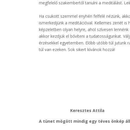
megfelelő szakembertől tanulni a meditálást. Le
.
Ha csukott szemmel enyhén felfelé nézünk, akko
ismerkedjünk a meditációval. Kellemes zenét is 
képzeletben olyan helyre, ahol szívesen lennénk
akkor kezdjük el bővíteni a tudatosságunkat. Vá
érzésekkel egyetemben. Előbb utóbb túl jutunk r
túl van ezeken. Sok sikert kívánok hozzá!
Keresztes Attila
A tünet mögött mindig egy téves önkép ál