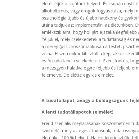
életét éljük a sajátunk helyett. És csupán enyhí
alkoholizmus, vagy drogok fogyasztása, mely m
pszichológia újabb és újabb hatékony és gyakorl
utána tudjuk azt implementálni az életünkben. E
emlékszik arra, hogy hol járt éjszaka (legfelje
ítéljük el, mely cselekedetek a tudatlanság és n
a méreg (pszichoszomatikusan a testét, pszichése
volna. Hiszen mikor kitisztult a kép, akkor sikerü
és öntudatlanul cselekedetett. Ezért fontos, hogy
a mezsgyén haladva egyre feljebb és feljebb em
felemelve. De előtte egy kis elmélet.
A tudatállapot, avagy a boldogságunk fejl
A lenti tudatállapotok (elmélet)
Freud zseniális meglátásának köszönhetően tudj
szintnek), mely az egész tudásnak, tudatosságn
életünket 100 % helyett. Ha ezt kiterjesztjük, fe