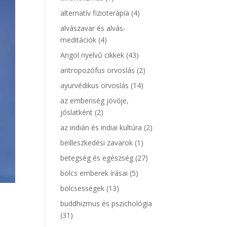
alternatív fizioterápia
(4)
alvászavar és alvás-
meditációk
(4)
Angol nyelvű cikkek
(43)
antropozófus orvoslás
(2)
ayurvédikus orvoslás
(14)
az emberiség jövője,
jóslatként
(2)
az indián és indiai kultúra
(2)
beilleszkedési zavarok
(1)
betegség és egészség
(27)
bölcs emberek írásai
(5)
bölcsességek
(13)
buddhizmus és pszichológia
(31)