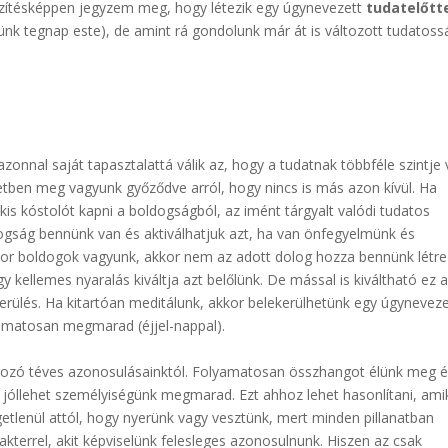
gészítésképpen jegyzem meg, hogy létezik egy úgynevezett
tudatelőtt
ünk tegnap este), de amint rá gondolunk már át is változott tudatoss
onnal saját tapasztalattá válik az, hogy a tudatnak többféle szintje 
etben meg vagyunk győződve arról, hogy nincs is más azon kívül. Ha
 kis kóstolót kapni a boldogságból, az imént tárgyalt valódi tudatos
ldogság bennünk van és aktiválhatjuk azt, ha van önfegyelmünk és
or boldogok vagyunk, akkor nem az adott dolog hozza bennünk létre
y kellemes nyaralás kiváltja azt belőlünk. De mással is kiváltható ez 
erülés. Ha kitartóan meditálunk, akkor belekerülhetünk egy úgyneveze
lyamatosan megmarad (éjjel-nappal).
ozó téves azonosulásainktól. Folyamatosan összhangot élünk meg 
t, jóllehet személyiségünk megmarad. Ezt ahhoz lehet hasonlítani, ami
etlenül attól, hogy nyerünk vagy vesztünk, mert minden pillanatban
akterrel, akit képviselünk felesleges azonosulnunk. Hiszen az csak