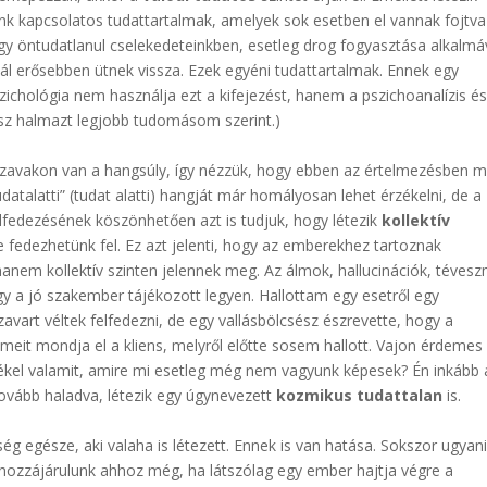
k kapcsolatos tudattartalmak, amelyek sok esetben el vannak fojtva
gy öntudatlanul cselekedeteinkben, esetleg drog fogyasztása alkalmá
nál erősebben ütnek vissza. Ezek egyéni tudattartalmak. Ennek egy
szichológia nem használja ezt a kifejezést, hanem a pszichoanalízis é
ész halmazt legjobb tudomásom szerint.)
 szavakon van a hangsúly, így nézzük, hogy ebben az értelmezésben m
udatalatti” (tudat alatti) hangját már homályosan lehet érzékelni, de a
elfedezésének köszönhetően azt is tudjuk, hogy létezik
kollektív
e fedezhetünk fel. Ez azt jelenti, hogy az emberekhez tartoznak
anem kollektív szinten jelennek meg. Az álmok, hallucinációk, téves
gy a jó szakember tájékozott legyen. Hallottam egy esetről egy
i zavart véltek felfedezni, de egy vallásbölcsész észrevette, hogy a
meit mondja el a kliens, melyről előtte sosem hallott. Vajon érdemes
érzékel valamit, amire mi esetleg még nem vagyunk képesek? Én inkább 
Tovább haladva, létezik egy úgynevezett
kozmikus tudattalan
is.
ség egésze, aki valaha is létezett. Ennek is van hatása. Sokszor ugyan
 hozzájárulunk ahhoz még, ha látszólag egy ember hajtja végre a