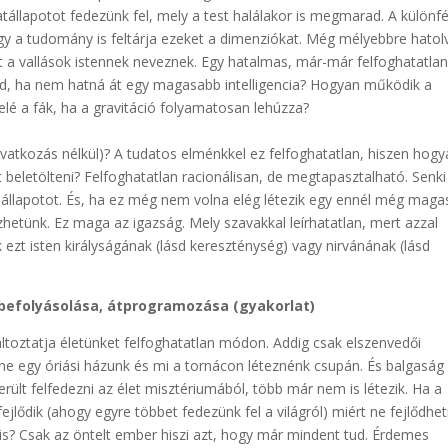
tállapotot fedezünk fel, mely a test halálakor is megmarad. A különfé
hogy a tudomány is feltárja ezeket a dimenziókat. Még mélyebbre hatol
t a vallások istennek neveznek. Egy hatalmas, már-már felfoghatatla
öld, ha nem hatná át egy magasabb intelligencia? Hogyan működik a
felé a fák, ha a gravitáció folyamatosan lehúzza?
atkozás nélkül)? A tudatos elménkkel ez felfoghatatlan, hiszen hogy
eletölteni? Felfoghatatlan racionálisan, de megtapasztalható. Senki
z állapotot. És, ha ez még nem volna elég létezik egy ennél még mag
hetünk. Ez maga az igazság. Mely szavakkal leírhatatlan, mert azzal
k ezt isten királyságának (lásd kereszténység) vagy nirvánának (lásd
, befolyásolása, átprogramozása (gyakorlat)
ltoztatja életünket felfoghatatlan módon. Addig csak elszenvedői
ne egy óriási házunk és mi a tornácon léteznénk csupán. És balgaság
erült felfedezni az élet misztériumából, több már nem is létezik. Ha a
ődik (ahogy egyre többet fedezünk fel a világról) miért ne fejlődhet
 is? Csak az öntelt ember hiszi azt, hogy már mindent tud. Érdemes