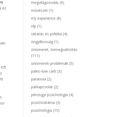
es
megvilágosodás
(9)
á ez
művészet
(1)
my experience
(8)
nlp
(1)
oktatás és politika
(4)
öngyilkosság
(1)
van.
önismeret, önmegvalósítás
(111)
önismereti problémák
(5)
 ezt
paleo-low carb
(3)
az
tt
paranoia
(2)
párkapcsolat
(2)
pénzügyi pszichológia
(4)
és
pszichodráma
(3)
kor
pszichológia
(15)