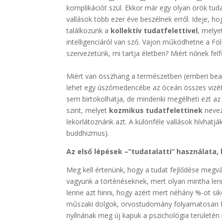
komplikációt szül. Ekkor már egy olyan örök tuda
vallások több ezer éve beszélnek erről. Ideje, 
találkozunk a
kollektív tudatfelettivel
, melye
intelligenciáról van szó. Vajon működhetne a F
szervezetünk, mi tartja életben? Miért nőnek fel
.
Miért van összhang a természetben (emberi beav
lehet egy úszómedencébe az óceán összes vizét b
sem birtokolhatja, de mindenki megélheti ezt a
szint, melyet
kozmikus tudatfelettinek
nevez
lekorlátoznánk azt. A különféle vallások hívhatjá
buddhizmus).
Az első lépések –”tudatalatti” használata
Meg kell értenünk, hogy a tudat fejlődése megvá
vagyunk a történéseknek, mert olyan mintha len
lenne azt hinni, hogy azért mert néhány %-ot sik
műszaki dolgok, orvostudomány folyamatosan fejl
nyílnának meg új kapuk a pszichológia területén