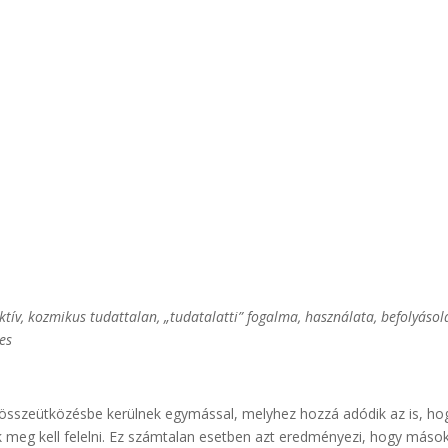
ektív, kozmikus tudattalan, „tudatalatti” fogalma, használata, befolyásol
es
 összeütközésbe kerülnek egymással, melyhez hozzá adódik az is, ho
eg kell felelni. Ez számtalan esetben azt eredményezi, hogy máso