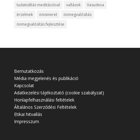
tudatváltás meditációval
vallások
Vasudeva
érzelmek
önismeret
önmegvalósítás
önmegvalósítás fejlesztése
Bemutatkozás
Média megjelenés és publikáció
Kapcsolat
Adatkezelési tájékoztató (cookie szabályzat)
Honlapfelhasználási feltételek
Általános Szerződési Feltételek
Etikai hitvallás
Impresszum