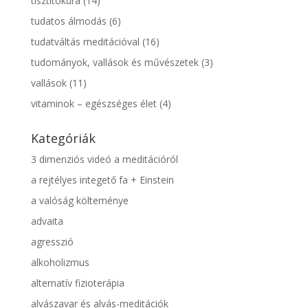
tisztítókúra
(14)
tudatos álmodás
(6)
tudatváltás meditációval
(16)
tudományok, vallások és művészetek
(3)
vallások
(11)
vitaminok – egészséges élet
(4)
Kategóriák
3 dimenziós videó a meditációról
a rejtélyes integető fa + Einstein
a valóság költeménye
advaita
agresszió
alkoholizmus
alternatív fizioterápia
alvászavar és alvás-meditációk