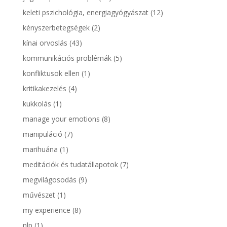
keleti pszichológia, energiagyógyászat
(12)
kényszerbetegségek
(2)
kínai orvoslás
(43)
kommunikációs problémák
(5)
konfliktusok ellen
(1)
kritikakezelés
(4)
kukkolás
(1)
manage your emotions
(8)
manipuláció
(7)
marihuána
(1)
meditációk és tudatállapotok
(7)
megvilágosodás
(9)
művészet
(1)
my experience
(8)
nlp
(1)