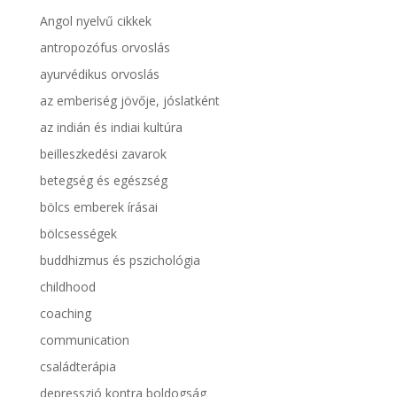
Angol nyelvű cikkek
antropozófus orvoslás
ayurvédikus orvoslás
az emberiség jövője, jóslatként
az indián és indiai kultúra
beilleszkedési zavarok
betegség és egészség
bölcs emberek írásai
bölcsességek
buddhizmus és pszichológia
childhood
coaching
communication
családterápia
depresszió kontra boldogság