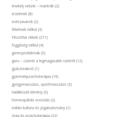
énekelj velünk – mantrák
(2)
érzelmek
(8)
evészavarok
(2)
félelmek nélkül
(3)
Filozófiai cikkek
(211)
függőség nélkül
(4)
gerincproblémák
(5)
guru – üzenet a legmagasabb szintről
(12)
gyászreakció
(1)
gyermekpszichoterápia
(19)
gyógymasszázs, sportmasszázs
(3)
halálközeli élmény
(5)
homeopátiás orvoslás
(2)
indián kultúra és jógatudomány
(1)
jóga és pszichoterápia
(22)