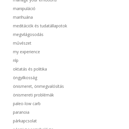
manipuláció
marihuána
meditációk és tudatállapotok
megvilágosodás
művészet
my experience
nlp
oktatás és politika
öngyilkosság
önismeret, önmegvalósítás
önismereti problémák
paleo-low carb
paranoia
párkapcsolat