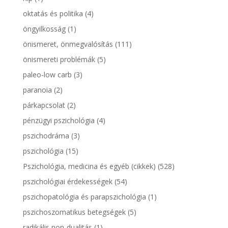
oktatás és politika
(4)
öngyilkosság
(1)
önismeret, önmegvalósítás
(111)
önismereti problémák
(5)
paleo-low carb
(3)
paranoia
(2)
párkapcsolat
(2)
pénzügyi pszichológia
(4)
pszichodráma
(3)
pszichológia
(15)
Pszichológia, medicina és egyéb (cikkek)
(528)
pszichológiai érdekességek
(54)
pszichopatológia és parapszichológia
(1)
pszichoszomatikus betegségek
(5)
radikális non-dualitás
(1)