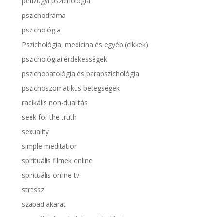
pénzügyi pszichológia
pszichodráma
pszichológia
Pszichológia, medicina és egyéb (cikkek)
pszichológiai érdekességek
pszichopatológia és parapszichológia
pszichoszomatikus betegségek
radikális non-dualitás
seek for the truth
sexuality
simple meditation
spirituális filmek online
spirituális online tv
stressz
szabad akarat