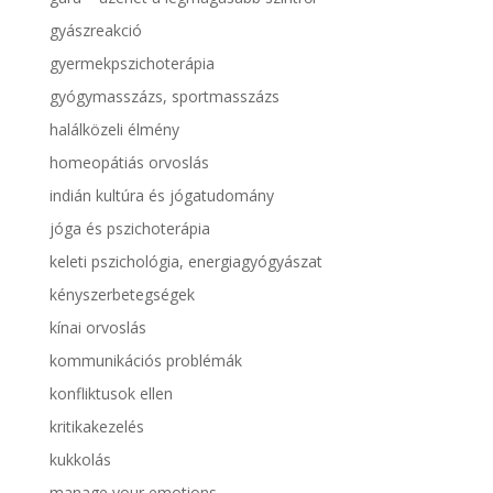
gyászreakció
gyermekpszichoterápia
gyógymasszázs, sportmasszázs
halálközeli élmény
homeopátiás orvoslás
indián kultúra és jógatudomány
jóga és pszichoterápia
keleti pszichológia, energiagyógyászat
kényszerbetegségek
kínai orvoslás
kommunikációs problémák
konfliktusok ellen
kritikakezelés
kukkolás
manage your emotions