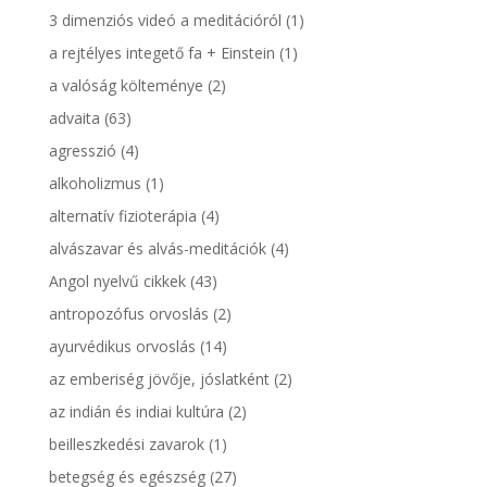
3 dimenziós videó a meditációról
(1)
a rejtélyes integető fa + Einstein
(1)
a valóság költeménye
(2)
advaita
(63)
agresszió
(4)
alkoholizmus
(1)
alternatív fizioterápia
(4)
alvászavar és alvás-meditációk
(4)
Angol nyelvű cikkek
(43)
antropozófus orvoslás
(2)
ayurvédikus orvoslás
(14)
az emberiség jövője, jóslatként
(2)
az indián és indiai kultúra
(2)
beilleszkedési zavarok
(1)
betegség és egészség
(27)