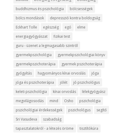
buddhizmus és pszichológia
bölcsességek
bölcs mondások
depresszió kontra boldogság
Eckhart Tolle
egészség
egó
elme
energiagyógyászat
fizikai test
guru - üzenet a legmagasabb szintről
gyermekpszichológia
gyermekpszichológiai könyv
gyermekpszichoterápia
gyermek pszichoterápia
gyógyítás
hagyományos kínai orvoslás
jóga
jóga és pszichoterápia
jólét
jó pszichológus
keleti pszichológia
kínai orvoslás
lélekgyógyász
megvilágosodás
mind
Osho
pszichológia
pszichológiai érdekességek
pszichológus
segítő
Sri Vasudeva
szabadság
tapasztalatokról - a létezés öröme
tisztítókúra