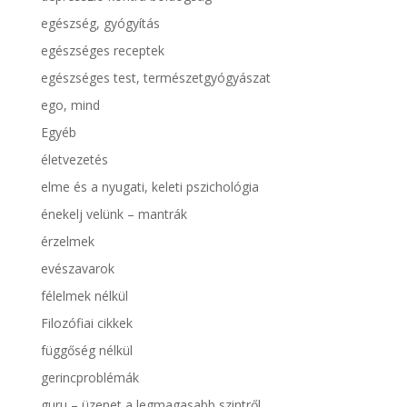
egészség, gyógyítás
egészséges receptek
egészséges test, természetgyógyászat
ego, mind
Egyéb
életvezetés
elme és a nyugati, keleti pszichológia
énekelj velünk – mantrák
érzelmek
evészavarok
félelmek nélkül
Filozófiai cikkek
függőség nélkül
gerincproblémák
guru – üzenet a legmagasabb szintről