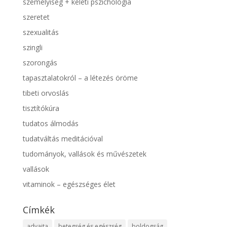
személyiség + keleti pszichológia
szeretet
szexualitás
szingli
szorongás
tapasztalatokról – a létezés öröme
tibeti orvoslás
tisztítókúra
tudatos álmodás
tudatváltás meditációval
tudományok, vallások és művészetek
vallások
vitaminok – egészséges élet
Címkék
advaita
betegség és egészség
boldogság