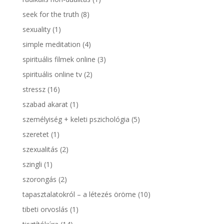
seek for the truth
(8)
sexuality
(1)
simple meditation
(4)
spirituális filmek online
(3)
spirituális online tv
(2)
stressz
(16)
szabad akarat
(1)
személyiség + keleti pszichológia
(5)
szeretet
(1)
szexualitás
(2)
szingli
(1)
szorongás
(2)
tapasztalatokról – a létezés öröme
(10)
tibeti orvoslás
(1)