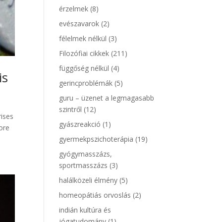
érzelmek
(8)
evészavarok
(2)
félelmek nélkül
(3)
Filozófiai cikkek
(211)
függőség nélkül
(4)
is
gerincproblémák
(5)
guru – üzenet a legmagasabb
szintről
(12)
rises
gyászreakció
(1)
lore
gyermekpszichoterápia
(19)
gyógymasszázs,
sportmasszázs
(3)
halálközeli élmény
(5)
homeopátiás orvoslás
(2)
indián kultúra és
jógatudomány
(1)