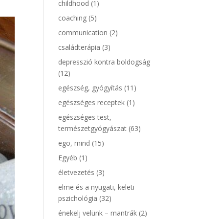
childhood
(1)
coaching
(5)
communication
(2)
családterápia
(3)
depresszió kontra boldogság
(12)
egészség, gyógyítás
(11)
egészséges receptek
(1)
egészséges test,
természetgyógyászat
(63)
ego, mind
(15)
Egyéb
(1)
életvezetés
(3)
elme és a nyugati, keleti
pszichológia
(32)
énekelj velünk – mantrák
(2)