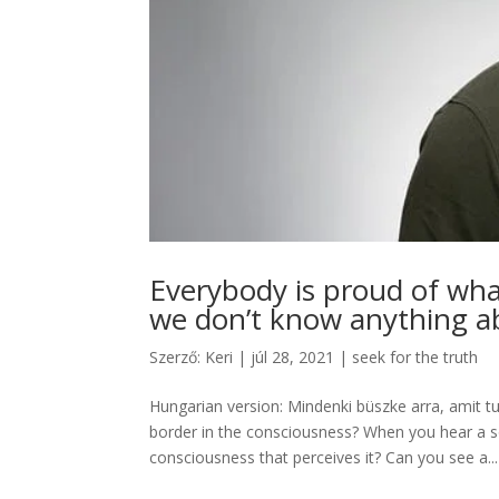
Everybody is proud of wha
we don’t know anything a
Szerző:
Keri
|
júl 28, 2021
|
seek for the truth
Hungarian version: Mindenki büszke arra, amit 
border in the consciousness? When you hear a 
consciousness that perceives it? Can you see a...