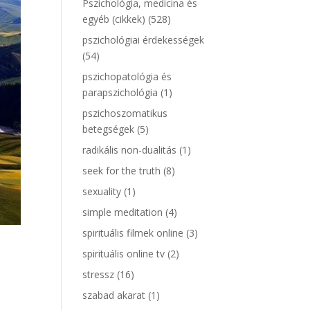
Pszichológia, medicina és
egyéb (cikkek)
(528)
pszichológiai érdekességek
(54)
pszichopatológia és
parapszichológia
(1)
pszichoszomatikus
betegségek
(5)
radikális non-dualitás
(1)
seek for the truth
(8)
sexuality
(1)
simple meditation
(4)
spirituális filmek online
(3)
spirituális online tv
(2)
stressz
(16)
szabad akarat
(1)