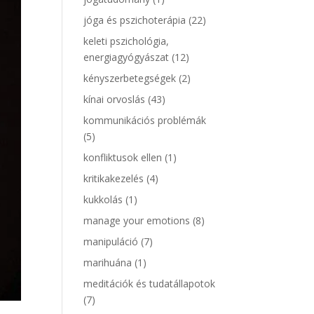
jóga és pszichoterápia
(22)
keleti pszichológia,
energiagyógyászat
(12)
kényszerbetegségek
(2)
kínai orvoslás
(43)
kommunikációs problémák
(5)
konfliktusok ellen
(1)
kritikakezelés
(4)
kukkolás
(1)
manage your emotions
(8)
manipuláció
(7)
marihuána
(1)
meditációk és tudatállapotok
(7)