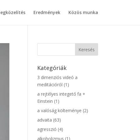
egközelítés
Eredmények
Közös munka
Kategóriák
3 dimenziós videó a
meditációról
(1)
a rejtélyes integető fa +
Einstein
(1)
a valóság költeménye
(2)
advaita
(63)
agresszió
(4)
alkoholizmus
(1)