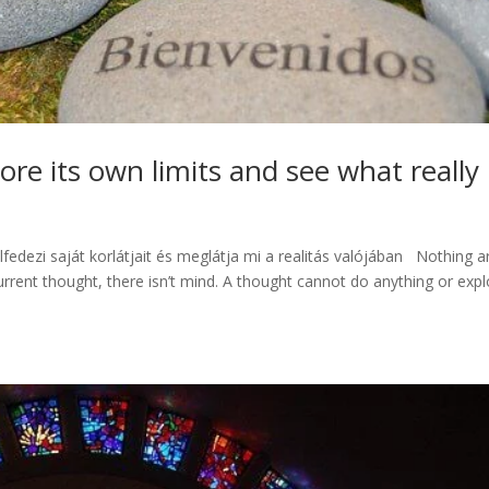
re its own limits and see what really 
lfedezi saját korlátjait és meglátja mi a realitás valójában Nothing a
urrent thought, there isn’t mind. A thought cannot do anything or exp