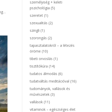
személyiség + keleti
pszichológia
(5)
ing…
szeretet
(1)
szexualitás
(2)
szingli
(1)
szorongás
(2)
tapasztalatokról – a létezés
öröme
(10)
tibeti orvoslás
(1)
tisztítókúra
(14)
tudatos álmodás
(6)
tudatváltás meditációval
(16)
tudományok, vallások és
művészetek
(3)
vallások
(11)
vitaminok – egészséges élet