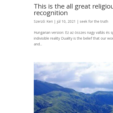
This is the all great religi
recognition
Szerző:
Keri
|
júl 10, 2021
|
seek for the truth
Hungarian version: Ez az összes nagy vallás és sp
indivisible reality Duality is the belief that our w
and...