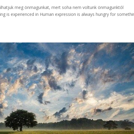
alálhatjuk meg önmagunkat, mert soha nem voltunk önmagunktól
hing is experienced in Human expression is always hungry for someth