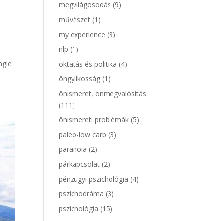
megvilágosodás
(9)
művészet
(1)
my experience
(8)
nlp
(1)
ngle
oktatás és politika
(4)
öngyilkosság
(1)
önismeret, önmegvalósítás
(111)
önismereti problémák
(5)
paleo-low carb
(3)
paranoia
(2)
párkapcsolat
(2)
pénzügyi pszichológia
(4)
pszichodráma
(3)
pszichológia
(15)