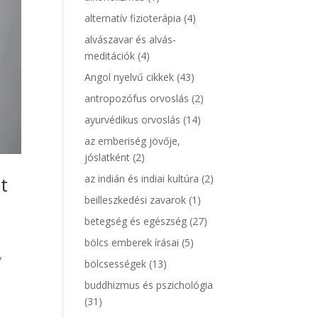
alternatív fizioterápia
(4)
alvászavar és alvás-
meditációk
(4)
Angol nyelvű cikkek
(43)
antropozófus orvoslás
(2)
ayurvédikus orvoslás
(14)
az emberiség jövője,
jóslatként
(2)
t
az indián és indiai kultúra
(2)
beilleszkedési zavarok
(1)
betegség és egészség
(27)
bölcs emberek írásai
(5)
y
bölcsességek
(13)
buddhizmus és pszichológia
(31)