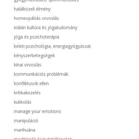
halálközeli élmény
homeopátiás orvoslás
indián kultúra és jógatudomány
jóga és pszichoterápia
keleti pszichológia, energiagyógyászat
kényszerbetegségek
kínai orvoslás
kommunikációs problémák
konfliktusok ellen
kritikakezelés
kukkolás
manage your emotions
manipuláció
marihuána