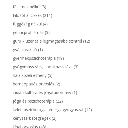
félelmek nélkül
(3)
Filozófiai cikkek
(211)
függőség nélkül
(4)
gerincproblémák
(5)
guru – üzenet a legmagasabb szintről
(12)
gyászreakció
(1)
gyermekpszichoterápia
(19)
gyógymasszázs, sportmasszázs
(3)
halálközeli élmény
(5)
homeopátiás orvoslás
(2)
indián kultúra és jógatudomány
(1)
jóga és pszichoterápia
(22)
keleti pszichológia, energiagyógyászat
(12)
kényszerbetegségek
(2)
kínai orvoslás
(43)