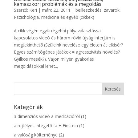
kamaszkori problémák és a megoldás
Szerző:
Keri
|
márc 22, 2011
|
beilleszkedési zavarok
,
Pszichológia, medicina és egyéb (cikkek)
A cikk végén egyik régebbi pályaválasztással
kapcsolatos videó és három rövid újság interjúm is
megtekinthető (Szüleink nevelése egy életen át elkísér?
Egyes számítógépes játékok = agresszivitás növelés?
Gyilkos mesék?). Vajon milyen gyakorlati
megoldásokkal lehet...
Kategóriák
3 dimenziós videó a meditációról
(1)
a rejtélyes integető fa + Einstein
(1)
a valóság költeménye
(2)