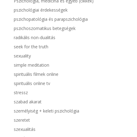
Pszichológia, medicina és egyéb (cikkek)
pszichológiai érdekességek
pszichopatológia és parapszichológia
pszichoszomatikus betegségek
radikális non-dualitás
seek for the truth
sexuality
simple meditation
spirituális filmek online
spirituális online tv
stressz
szabad akarat
személyiség + keleti pszichológia
szeretet
szexualitás