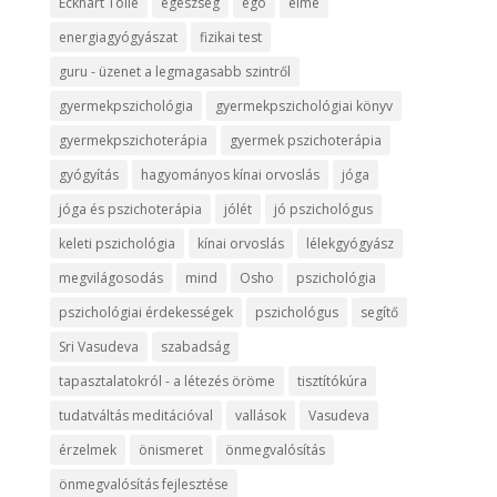
Eckhart Tolle
egészség
egó
elme
energiagyógyászat
fizikai test
guru - üzenet a legmagasabb szintről
gyermekpszichológia
gyermekpszichológiai könyv
gyermekpszichoterápia
gyermek pszichoterápia
gyógyítás
hagyományos kínai orvoslás
jóga
jóga és pszichoterápia
jólét
jó pszichológus
keleti pszichológia
kínai orvoslás
lélekgyógyász
megvilágosodás
mind
Osho
pszichológia
pszichológiai érdekességek
pszichológus
segítő
Sri Vasudeva
szabadság
tapasztalatokról - a létezés öröme
tisztítókúra
tudatváltás meditációval
vallások
Vasudeva
érzelmek
önismeret
önmegvalósítás
önmegvalósítás fejlesztése