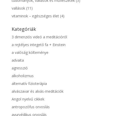
tudományok, vallások és művészetek
(3)
vallások
(11)
vitaminok – egészséges élet
(4)
Kategóriák
3 dimenziós videó a meditációról
a rejtélyes integető fa + Einstein
a valóság költeménye
advaita
agresszió
alkoholizmus
alternatív fizioterápia
alvászavar és alvás-meditációk
Angol nyelvű cikkek
antropozófus orvoslás
ayurvédikus orvoslás