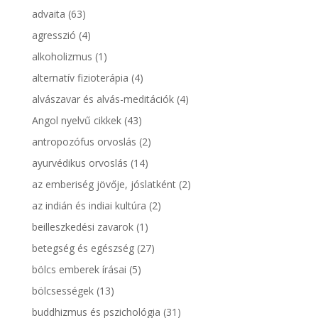
advaita
(63)
agresszió
(4)
alkoholizmus
(1)
alternatív fizioterápia
(4)
alvászavar és alvás-meditációk
(4)
Angol nyelvű cikkek
(43)
antropozófus orvoslás
(2)
ayurvédikus orvoslás
(14)
az emberiség jövője, jóslatként
(2)
az indián és indiai kultúra
(2)
beilleszkedési zavarok
(1)
betegség és egészség
(27)
bölcs emberek írásai
(5)
bölcsességek
(13)
buddhizmus és pszichológia
(31)