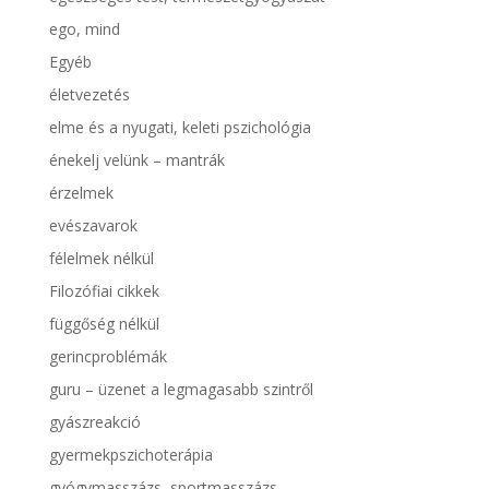
ego, mind
Egyéb
életvezetés
elme és a nyugati, keleti pszichológia
énekelj velünk – mantrák
érzelmek
evészavarok
félelmek nélkül
Filozófiai cikkek
függőség nélkül
gerincproblémák
guru – üzenet a legmagasabb szintről
gyászreakció
gyermekpszichoterápia
gyógymasszázs, sportmasszázs