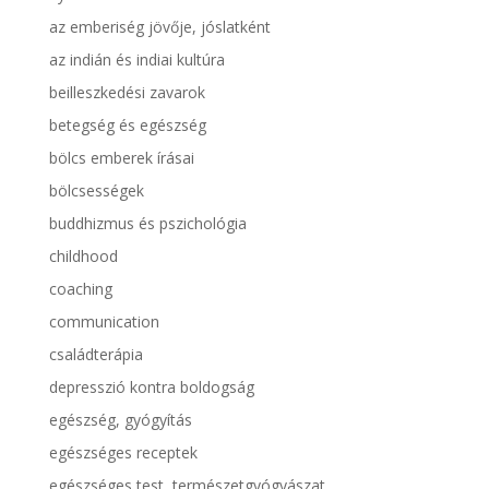
az emberiség jövője, jóslatként
az indián és indiai kultúra
beilleszkedési zavarok
betegség és egészség
bölcs emberek írásai
bölcsességek
buddhizmus és pszichológia
childhood
coaching
communication
családterápia
depresszió kontra boldogság
egészség, gyógyítás
egészséges receptek
egészséges test, természetgyógyászat