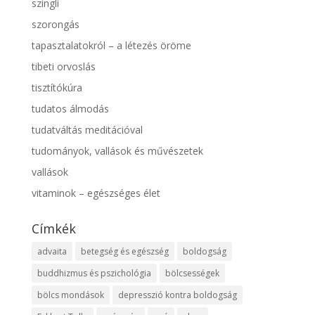
szingli
szorongás
tapasztalatokról – a létezés öröme
tibeti orvoslás
tisztítókúra
tudatos álmodás
tudatváltás meditációval
tudományok, vallások és művészetek
vallások
vitaminok – egészséges élet
Címkék
advaita
betegség és egészség
boldogság
buddhizmus és pszichológia
bölcsességek
bölcs mondások
depresszió kontra boldogság