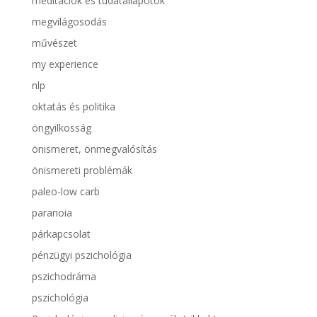
meditációk és tudatállapotok
megvilágosodás
művészet
my experience
nlp
oktatás és politika
öngyilkosság
önismeret, önmegvalósítás
önismereti problémák
paleo-low carb
paranoia
párkapcsolat
pénzügyi pszichológia
pszichodráma
pszichológia