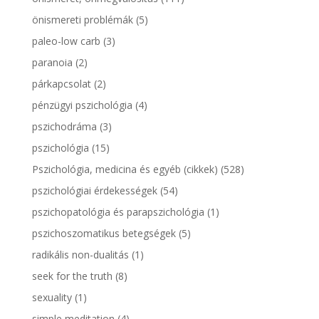
önismereti problémák
(5)
paleo-low carb
(3)
paranoia
(2)
párkapcsolat
(2)
pénzügyi pszichológia
(4)
pszichodráma
(3)
pszichológia
(15)
Pszichológia, medicina és egyéb (cikkek)
(528)
pszichológiai érdekességek
(54)
pszichopatológia és parapszichológia
(1)
pszichoszomatikus betegségek
(5)
radikális non-dualitás
(1)
seek for the truth
(8)
sexuality
(1)
simple meditation
(4)