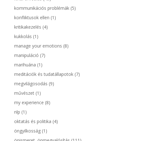
kommunikációs problémák
(5)
konfliktusok ellen
(1)
kritikakezelés
(4)
kukkolás
(1)
manage your emotions
(8)
manipuláció
(7)
marihuána
(1)
meditációk és tudatállapotok
(7)
megvilágosodás
(9)
művészet
(1)
my experience
(8)
nlp
(1)
oktatás és politika
(4)
öngyilkosság
(1)
önismeret, önmegvalósítás
(111)