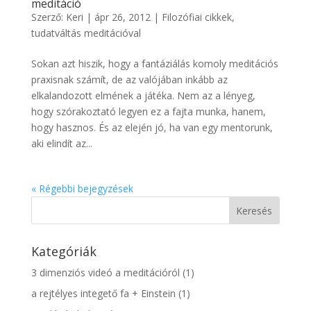
meditáció
Szerző:
Keri
|
ápr 26, 2012
|
Filozófiai cikkek
,
tudatváltás meditációval
Sokan azt hiszik, hogy a fantáziálás komoly meditációs
praxisnak számít, de az valójában inkább az
elkalandozott elmének a játéka. Nem az a lényeg,
hogy szórakoztató legyen ez a fajta munka, hanem,
hogy hasznos. És az elején jó, ha van egy mentorunk,
aki elindít az...
« Régebbi bejegyzések
Kategóriák
3 dimenziós videó a meditációról
(1)
a rejtélyes integető fa + Einstein
(1)