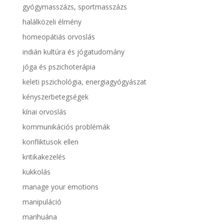
gyógymasszázs, sportmasszázs
halálközeli élmény
homeopátiás orvoslás
indián kultúra és jógatudomány
jóga és pszichoterápia
keleti pszichológia, energiagyógyászat
kényszerbetegségek
kínai orvoslás
kommunikációs problémák
konfliktusok ellen
kritikakezelés
kukkolás
manage your emotions
manipuláció
marihuána