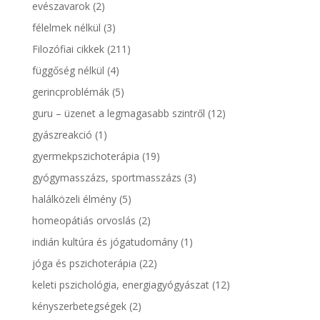
evészavarok
(2)
félelmek nélkül
(3)
Filozófiai cikkek
(211)
függőség nélkül
(4)
gerincproblémák
(5)
guru – üzenet a legmagasabb szintről
(12)
gyászreakció
(1)
gyermekpszichoterápia
(19)
gyógymasszázs, sportmasszázs
(3)
halálközeli élmény
(5)
homeopátiás orvoslás
(2)
indián kultúra és jógatudomány
(1)
jóga és pszichoterápia
(22)
keleti pszichológia, energiagyógyászat
(12)
kényszerbetegségek
(2)