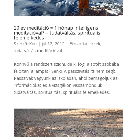
20 év meditáció = 1 hónap intelligens
meditációval? – tudatváltás, spirituális
felemelkedés
Szerző:
Keri
|
júl 12, 2012
|
Filozófiai cikkek
,
tudatváltás meditációval
Könnyű a rendszert szidni, de ki fogj a sötét szobába
feloltani a lámpát? Senki. A passzivitás itt nem segít.
Passzívak vagyunk az iskolában, ahol bemagoljuk az
információkat és a vizsgákon visszamondjuk –
tudatváltás, spiritualitás, spirituális felemelkedés....