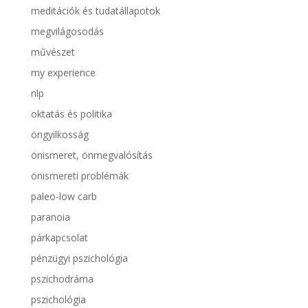
meditációk és tudatállapotok
megvilágosodás
művészet
my experience
nlp
oktatás és politika
öngyilkosság
önismeret, önmegvalósítás
önismereti problémák
paleo-low carb
paranoia
párkapcsolat
pénzügyi pszichológia
pszichodráma
pszichológia