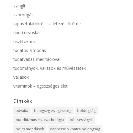
szingli
szorongás
tapasztalatokról – a létezés öröme
tibeti orvoslás
tisztítókúra
tudatos álmodás
tudatváltás meditációval
tudományok, vallások és művészetek
vallások
vitaminok – egészséges élet
Címkék
advaita
betegség és egészség
boldogság
buddhizmus és pszichológia
bölcsességek
bölcs mondások
depresszió kontra boldogság