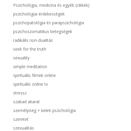
Pszichológia, medicina és egyéb (cikkek)
pszichológiai érdekességek
pszichopatológia és parapszichológia
pszichoszomatikus betegségek
radikális non-dualitás
seek for the truth
sexuality
simple meditation
spirituális filmek online
spirituális online tv
stressz
szabad akarat
személyiség + keleti pszichológia
szeretet
szexualitás