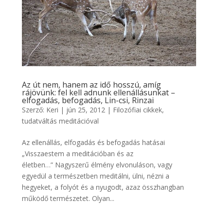
Az út nem, hanem az idő hosszú, amíg
rájövünk: fel kell adnunk ellenállásunkat –
elfogadás, befogadás, Lin-csi, Rinzai
Szerző:
Keri
|
jún 25, 2012
|
Filozófiai cikkek
,
tudatváltás meditációval
Az ellenállás, elfogadás és befogadás hatásai
„Visszaestem a meditációban és az
életben…” Nagyszerű élmény elvonuláson, vagy
egyedül a természetben meditálni, ülni, nézni a
hegyeket, a folyót és a nyugodt, azaz összhangban
működő természetet. Olyan...