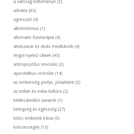
a valóság költeménye
(2)
advaita
(63)
agresszió
(4)
alkoholizmus
(1)
alternatív fizioterápia
(4)
alvászavar és alvás-meditációk
(4)
Angol nyelvű cikkek
(43)
antropozófus orvoslás
(2)
ayurvédikus orvoslás
(14)
az emberiség jövője, jóslatként
(2)
az indián és indiai kultúra
(2)
beilleszkedési zavarok
(1)
betegség és egészség
(27)
bölcs emberek írásai
(5)
bölcsességek
(13)