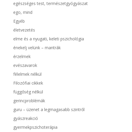
egészséges test, természetgyógyászat
ego, mind
Egyéb
életvezetés
elme és a nyugati, keleti pszichológia
énekelj velünk – mantrák
érzelmek
evészavarok
félelmek nélkül
Filozófiai cikkek
függőség nélkül
gerincproblémák
guru – üzenet a legmagasabb szintről
gyászreakció
gyermekpszichoterápia