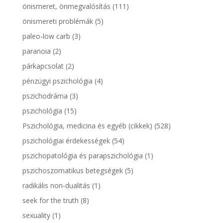
önismeret, önmegvalósítás
(111)
önismereti problémák
(5)
paleo-low carb
(3)
paranoia
(2)
párkapcsolat
(2)
pénzügyi pszichológia
(4)
pszichodráma
(3)
pszichológia
(15)
Pszichológia, medicina és egyéb (cikkek)
(528)
pszichológiai érdekességek
(54)
pszichopatológia és parapszichológia
(1)
pszichoszomatikus betegségek
(5)
radikális non-dualitás
(1)
seek for the truth
(8)
sexuality
(1)