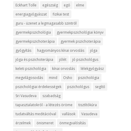
Eckhart Tolle
egészség
egó
elme
energiagyógyászat
fizikai test
guru - üzenet a legmagasabb szintről
gyermekpszichológia
gyermekpszichológiai könyv
gyermekpszichoterápia
gyermek pszichoterápia
gyógyítás
hagyományos kínai orvoslás
jóga
jóga és pszichoterápia
jólét
jó pszichológus
keleti pszichológia
kínai orvoslás
lélekgyógyász
megvilágosodás
mind
Osho
pszichológia
pszichológiai érdekességek
pszichológus
segítő
Sri Vasudeva
szabadság
tapasztalatokról - a létezés öröme
tisztítókúra
tudatváltás meditációval
vallások
Vasudeva
érzelmek
önismeret
önmegvalósítás