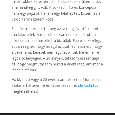
minél többet kerestem, annál távolabb kerültem attól,
ami mindvégig itt volt. A sok technika és koncepció
nem egy pajzsot, hanem egy falat épített közém és a
valódi természetem közé.
Ez a felismerés szülte meg azt a megközelítést, amit
ma képviselek. A munkám során nem a saját utam
hosszadalmas másolására biztatlak. Épp ellenkezőleg:
abban segítek, hogy levágd az utat, és felismerd, hogy
a béke, amit keresel, nem egy távoli cél, hanem a Te
legbelső lényeged. A 20 évnyi kutatásom esszenciája
az, hogy megmutassam neked a direkt utat, ami már a
lábad alatt van.
Ha kíváncsi vagy a 20 éves utam részletes állomásaira,
szakmai hátteremre és képesítéseimre,
ide kattintva
megtekintheted.