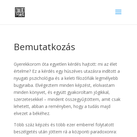
Bemutatkozás
Gyerekkorom óta egyetlen kérdés hajtott: mi az élet
értelme? Ez a kérdés egy húszéves utazásra indított a
nyugati pszichológia és a keleti filozófiák legmélyebb
bugyraiba. Elvégeztem minden képzést, elolvastam
minden könyvet, és együtt gyakoroltam jógikkal,
szerzetesekkel – mindent összegyűjtöttem, amit csak
lehetett, abban a reményben, hogy a tudás majd
elvezet a békéhez.
Több száz képzés és több ezer emberrel folytatott
beszélgetés után jöttem rá a központi paradoxonra: