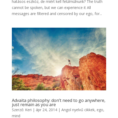
hatásos eszköz, de miért kell felülmúlnunk? The truth
cannot be spoken, but we can experience it All
messages are filtered and censored by our ego, for...
Advaita philosophy: don’t need to go anywhere,
just remain as you are
Szerző:
Keri
|
ápr 24, 2014
|
Angol nyelvű cikkek
,
ego,
mind