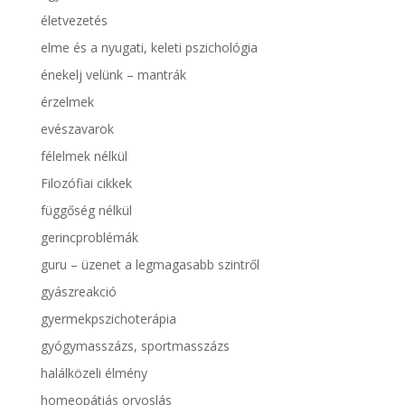
életvezetés
elme és a nyugati, keleti pszichológia
énekelj velünk – mantrák
érzelmek
evészavarok
félelmek nélkül
Filozófiai cikkek
függőség nélkül
gerincproblémák
guru – üzenet a legmagasabb szintről
gyászreakció
gyermekpszichoterápia
gyógymasszázs, sportmasszázs
halálközeli élmény
homeopátiás orvoslás