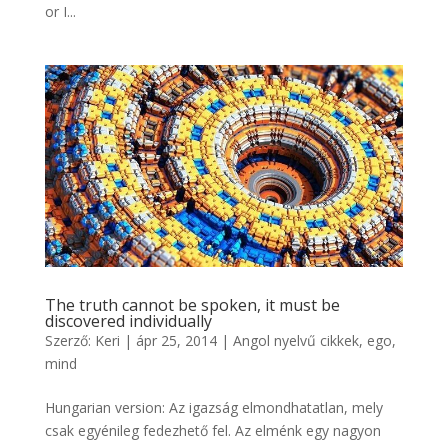
or I...
The truth cannot be spoken, it must be
discovered individually
Szerző:
Keri
|
ápr 25, 2014
|
Angol nyelvű cikkek
,
ego,
mind
Hungarian version: Az igazság elmondhatatlan, mely
csak egyénileg fedezhető fel. Az elménk egy nagyon