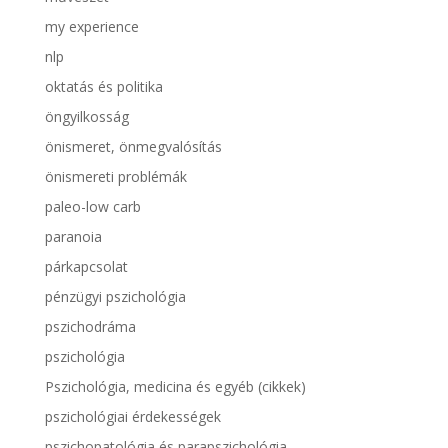
my experience
nlp
oktatás és politika
öngyilkosság
önismeret, önmegvalósítás
önismereti problémák
paleo-low carb
paranoia
párkapcsolat
pénzügyi pszichológia
pszichodráma
pszichológia
Pszichológia, medicina és egyéb (cikkek)
pszichológiai érdekességek
pszichopatológia és parapszichológia