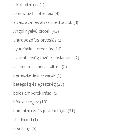
alkoholizmus
(1)
alternatív fizioterápia
(4)
alvászavar és alvás-meditációk
(4)
Angol nyelvű cikkek
(43)
antropozófus orvoslás
(2)
ayurvédikus orvoslás
(14)
az emberiség jövője, jóslatként
(2)
az indián és indiai kultúra
(2)
beilleszkedési zavarok
(1)
betegség és egészség
(27)
bölcs emberek írásai
(5)
bölcsességek
(13)
buddhizmus és pszichológia
(31)
childhood
(1)
coaching
(5)