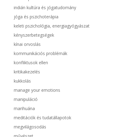
indián kultúra és jógatudomány
jóga és pszichoterápia
keleti pszichológia, energiagyógyászat
kényszerbetegségek
kínai orvoslás
kommunikációs problémák
konfliktusok ellen
kritikakezelés
kukkolás
manage your emotions
manipuláció
marihuána
meditációk és tudatállapotok
megvilágosodás
művészet