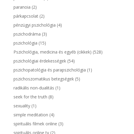
paranoia
(2)
párkapcsolat
(2)
pénzügyi pszichológia
(4)
pszichodráma
(3)
pszichológia
(15)
Pszichológia, medicina és egyéb (cikkek)
(528)
pszichológiai érdekességek
(54)
pszichopatológia és parapszichológia
(1)
pszichoszomatikus betegségek
(5)
radikális non-dualitás
(1)
seek for the truth
(8)
sexuality
(1)
simple meditation
(4)
spirituális filmek online
(3)
spirituális online tv
(2)