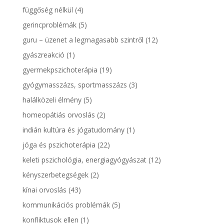
függőség nélkül
(4)
gerincproblémák
(5)
guru – üzenet a legmagasabb szintről
(12)
gyászreakció
(1)
gyermekpszichoterápia
(19)
gyógymasszázs, sportmasszázs
(3)
halálközeli élmény
(5)
homeopátiás orvoslás
(2)
indián kultúra és jógatudomány
(1)
jóga és pszichoterápia
(22)
keleti pszichológia, energiagyógyászat
(12)
kényszerbetegségek
(2)
kínai orvoslás
(43)
kommunikációs problémák
(5)
konfliktusok ellen
(1)