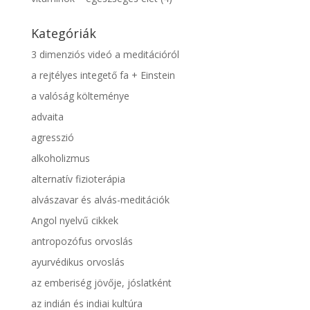
Kategóriák
3 dimenziós videó a meditációról
a rejtélyes integető fa + Einstein
a valóság költeménye
advaita
agresszió
alkoholizmus
alternatív fizioterápia
alvászavar és alvás-meditációk
Angol nyelvű cikkek
antropozófus orvoslás
ayurvédikus orvoslás
az emberiség jövője, jóslatként
az indián és indiai kultúra