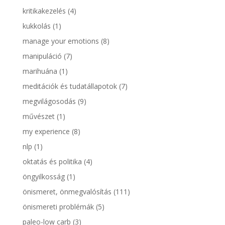
kritikakezelés
(4)
kukkolás
(1)
manage your emotions
(8)
manipuláció
(7)
marihuána
(1)
meditációk és tudatállapotok
(7)
megvilágosodás
(9)
művészet
(1)
my experience
(8)
nlp
(1)
oktatás és politika
(4)
öngyilkosság
(1)
önismeret, önmegvalósítás
(111)
önismereti problémák
(5)
paleo-low carb
(3)