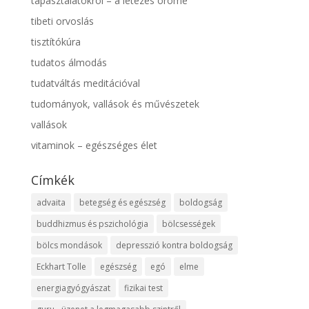
tapasztalatokról – a létezés öröme
tibeti orvoslás
tisztítókúra
tudatos álmodás
tudatváltás meditációval
tudományok, vallások és művészetek
vallások
vitaminok – egészséges élet
Címkék
advaita
betegség és egészség
boldogság
buddhizmus és pszichológia
bölcsességek
bölcs mondások
depresszió kontra boldogság
Eckhart Tolle
egészség
egó
elme
energiagyógyászat
fizikai test