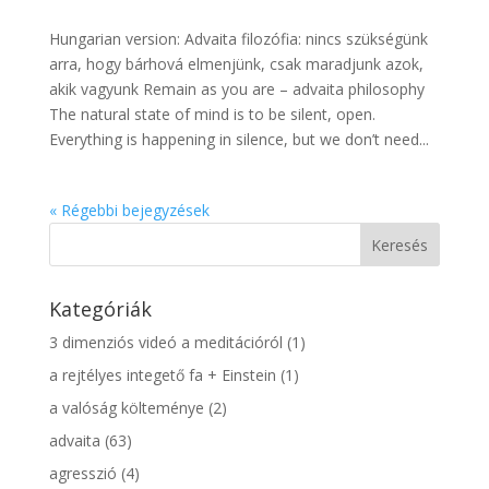
Hungarian version: Advaita filozófia: nincs szükségünk
arra, hogy bárhová elmenjünk, csak maradjunk azok,
akik vagyunk Remain as you are – advaita philosophy
The natural state of mind is to be silent, open.
Everything is happening in silence, but we don’t need...
« Régebbi bejegyzések
Kategóriák
3 dimenziós videó a meditációról
(1)
a rejtélyes integető fa + Einstein
(1)
a valóság költeménye
(2)
advaita
(63)
agresszió
(4)