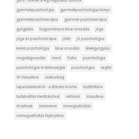
guru - üzenet a legmagasabb szintről
gyermekpszichológia
gyermekpszichológiai könyv
gyermekpszichoterápia
gyermek pszichoterápia
gyógyítás
hagyományos kínai orvoslás
jóga
jóga és pszichoterápia
jólét
jó pszichológus
keleti pszichológia
kínai orvoslás
lélekgyógyász
megvilágosodás
mind
Osho
pszichológia
pszichológiai érdekességek
pszichológus
segítő
Sri Vasudeva
szabadság
tapasztalatokról - a létezés öröme
tisztítókúra
tudatváltás meditációval
vallások
Vasudeva
érzelmek
önismeret
önmegvalósítás
önmegvalósítás fejlesztése