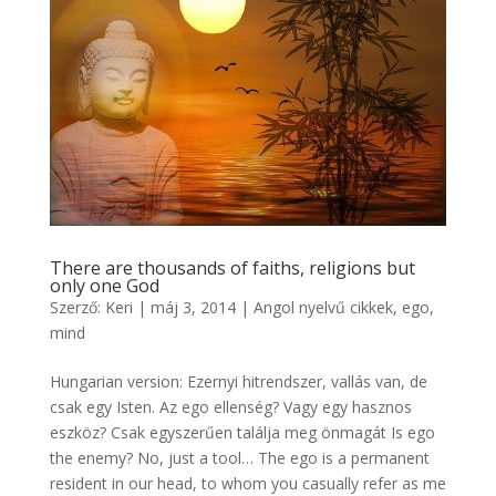
There are thousands of faiths, religions but
only one God
Szerző:
Keri
|
máj 3, 2014
|
Angol nyelvű cikkek
,
ego,
mind
Hungarian version: Ezernyi hitrendszer, vallás van, de
csak egy Isten. Az ego ellenség? Vagy egy hasznos
eszköz? Csak egyszerűen találja meg önmagát Is ego
the enemy? No, just a tool… The ego is a permanent
resident in our head, to whom you casually refer as me