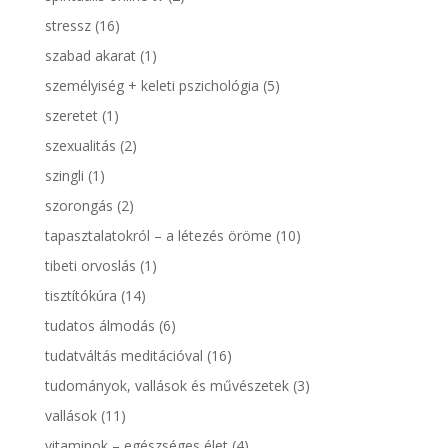
stressz
(16)
szabad akarat
(1)
személyiség + keleti pszichológia
(5)
szeretet
(1)
szexualitás
(2)
szingli
(1)
szorongás
(2)
tapasztalatokról – a létezés öröme
(10)
tibeti orvoslás
(1)
tisztítókúra
(14)
tudatos álmodás
(6)
tudatváltás meditációval
(16)
tudományok, vallások és művészetek
(3)
vallások
(11)
vitaminok – egészséges élet
(4)