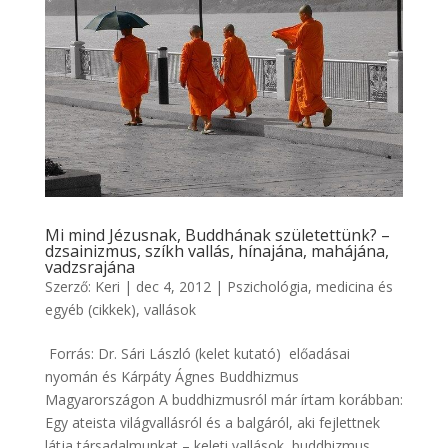
Mi mind Jézusnak, Buddhának születettünk? –
dzsainizmus, szíkh vallás, hínajána, mahájána,
vadzsrajána
Szerző:
Keri
|
dec 4, 2012
|
Pszichológia, medicina és
egyéb (cikkek)
,
vallások
Forrás: Dr. Sári László (kelet kutató) előadásai
nyomán és Kárpáty Ágnes Buddhizmus
Magyarországon A buddhizmusról már írtam korábban:
Egy ateista világvallásról és a balgáról, aki fejlettnek
látja társadalmunkat – keleti vallások, buddhizmus,