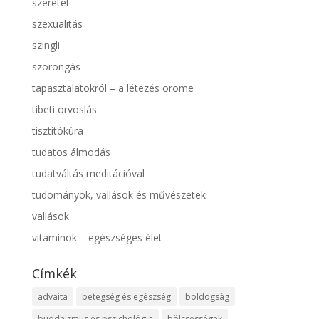
szeretet
szexualitás
szingli
szorongás
tapasztalatokról – a létezés öröme
tibeti orvoslás
tisztítókúra
tudatos álmodás
tudatváltás meditációval
tudományok, vallások és művészetek
vallások
vitaminok – egészséges élet
Címkék
advaita
betegség és egészség
boldogság
buddhizmus és pszichológia
bölcsességek