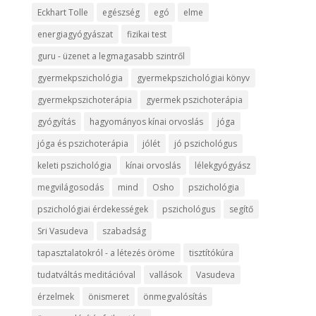
Eckhart Tolle
egészség
egó
elme
energiagyógyászat
fizikai test
guru - üzenet a legmagasabb szintről
gyermekpszichológia
gyermekpszichológiai könyv
gyermekpszichoterápia
gyermek pszichoterápia
gyógyítás
hagyományos kínai orvoslás
jóga
jóga és pszichoterápia
jólét
jó pszichológus
keleti pszichológia
kínai orvoslás
lélekgyógyász
megvilágosodás
mind
Osho
pszichológia
pszichológiai érdekességek
pszichológus
segítő
Sri Vasudeva
szabadság
tapasztalatokról - a létezés öröme
tisztítókúra
tudatváltás meditációval
vallások
Vasudeva
érzelmek
önismeret
önmegvalósítás