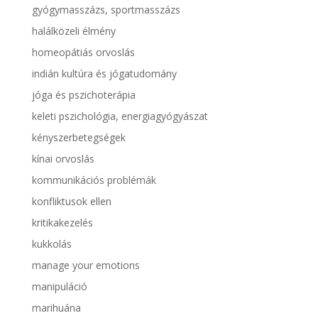
gyógymasszázs, sportmasszázs
halálközeli élmény
homeopátiás orvoslás
indián kultúra és jógatudomány
jóga és pszichoterápia
keleti pszichológia, energiagyógyászat
kényszerbetegségek
kínai orvoslás
kommunikációs problémák
konfliktusok ellen
kritikakezelés
kukkolás
manage your emotions
manipuláció
marihuána