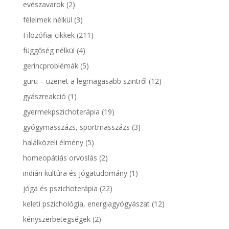
evészavarok
(2)
félelmek nélkül
(3)
Filozófiai cikkek
(211)
függőség nélkül
(4)
gerincproblémák
(5)
guru – üzenet a legmagasabb szintről
(12)
gyászreakció
(1)
gyermekpszichoterápia
(19)
gyógymasszázs, sportmasszázs
(3)
halálközeli élmény
(5)
homeopátiás orvoslás
(2)
indián kultúra és jógatudomány
(1)
jóga és pszichoterápia
(22)
keleti pszichológia, energiagyógyászat
(12)
kényszerbetegségek
(2)