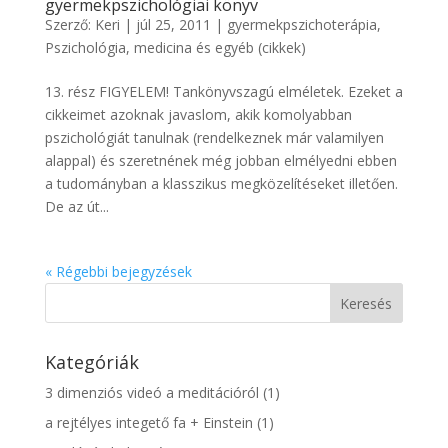
gyermekpszichológiai könyv
Szerző:
Keri
|
júl 25, 2011
|
gyermekpszichoterápia
,
Pszichológia, medicina és egyéb (cikkek)
13. rész FIGYELEM! Tankönyvszagú elméletek. Ezeket a
cikkeimet azoknak javaslom, akik komolyabban
pszichológiát tanulnak (rendelkeznek már valamilyen
alappal) és szeretnének még jobban elmélyedni ebben
a tudományban a klasszikus megközelítéseket illetően.
De az út...
« Régebbi bejegyzések
Kategóriák
3 dimenziós videó a meditációról
(1)
a rejtélyes integető fa + Einstein
(1)