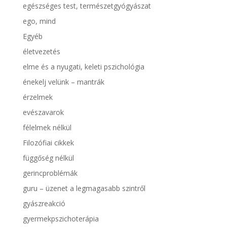
egészséges test, természetgyógyászat
ego, mind
Egyéb
életvezetés
elme és a nyugati, keleti pszichológia
énekelj velünk – mantrák
érzelmek
evészavarok
félelmek nélkül
Filozófiai cikkek
függőség nélkül
gerincproblémák
guru – üzenet a legmagasabb szintről
gyászreakció
gyermekpszichoterápia