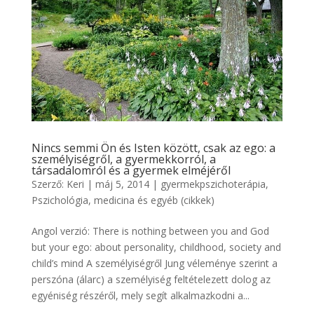
Nincs semmi Ön és Isten között, csak az ego: a
személyiségről, a gyermekkorról, a
társadalomról és a gyermek elméjéről
Szerző:
Keri
|
máj 5, 2014
|
gyermekpszichoterápia
,
Pszichológia, medicina és egyéb (cikkek)
Angol verzió: There is nothing between you and God
but your ego: about personality, childhood, society and
child’s mind A személyiségről Jung véleménye szerint a
perszóna (álarc) a személyiség feltételezett dolog az
egyéniség részéről, mely segít alkalmazkodni a...