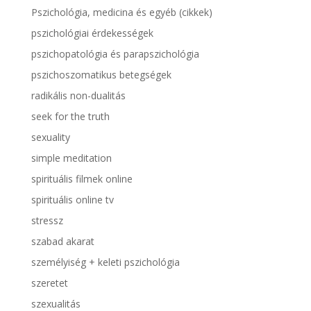
Pszichológia, medicina és egyéb (cikkek)
pszichológiai érdekességek
pszichopatológia és parapszichológia
pszichoszomatikus betegségek
radikális non-dualitás
seek for the truth
sexuality
simple meditation
spirituális filmek online
spirituális online tv
stressz
szabad akarat
személyiség + keleti pszichológia
szeretet
szexualitás