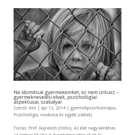
Ne idomítsuk gyermekeinket, ez nem cirkusz –
gyermeknevelési elvek, pszichológiai
aspektusai, szabályai
Szerző:
Keri
|
ápr 12, 2014
|
gyermekpszichoterápia
,
Pszichológia, medicina és egyéb (cikkek)
Forrás: Prof. Rajneesh (Osho), Az élet nagy kérdései,
az emberi lét útja A gyermeknevelési elvek és