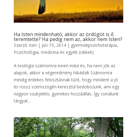
Ha Isten mindenható, akkor az ördögöt is ő
teremtette? Ha pedig nem az, akkor nem Isten?
Szerző:
Keri
|
jún 15, 2014
|
gyermekpszichoterápia
,
Pszichológia, medicina és egyéb (cikkek)
A teológia számomra innen indul és, ha nem jók az
alapok, akkor a végeredmény hibádzik Számomra
mindig érdekes felosztásnak tűnt, hogy mindent a jó
és rossz szemszögén keresztül bedobozunk, ami egy
nagyon szubjektív, gyerekes hozzáállás. Így csinálunk
tárgyat...