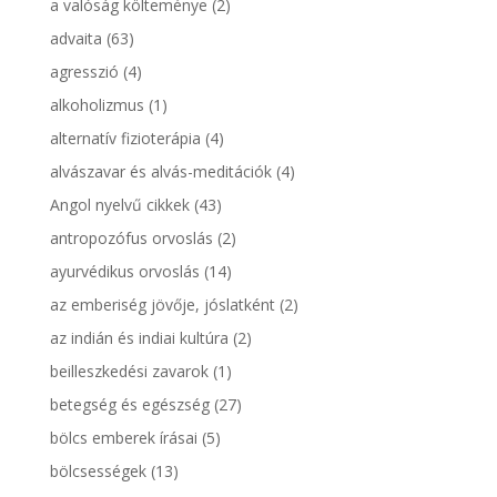
a valóság költeménye
(2)
advaita
(63)
agresszió
(4)
alkoholizmus
(1)
alternatív fizioterápia
(4)
alvászavar és alvás-meditációk
(4)
Angol nyelvű cikkek
(43)
antropozófus orvoslás
(2)
ayurvédikus orvoslás
(14)
az emberiség jövője, jóslatként
(2)
az indián és indiai kultúra
(2)
beilleszkedési zavarok
(1)
betegség és egészség
(27)
bölcs emberek írásai
(5)
bölcsességek
(13)