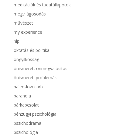
meditációk és tudatállapotok
megvilágosodás
művészet
my experience
nlp
oktatás és politika
öngyilkosság
önismeret, önmegvalósítás
önismereti problémák
paleo-low carb
paranoia
párkapcsolat
pénzügyi pszichológia
pszichodráma
pszichológia