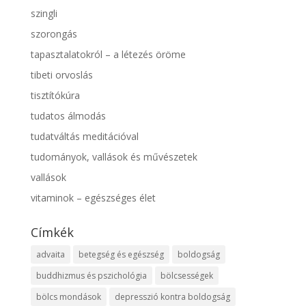
szingli
szorongás
tapasztalatokról – a létezés öröme
tibeti orvoslás
tisztítókúra
tudatos álmodás
tudatváltás meditációval
tudományok, vallások és művészetek
vallások
vitaminok – egészséges élet
Címkék
advaita
betegség és egészség
boldogság
buddhizmus és pszichológia
bölcsességek
bölcs mondások
depresszió kontra boldogság