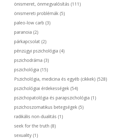
önismeret, önmegvalósítás
(111)
önismereti problémák
(5)
paleo-low carb
(3)
paranoia
(2)
párkapcsolat
(2)
pénzügyi pszichológia
(4)
pszichodráma
(3)
pszichológia
(15)
Pszichológia, medicina és egyéb (cikkek)
(528)
pszichológiai érdekességek
(54)
pszichopatológia és parapszichológia
(1)
pszichoszomatikus betegségek
(5)
radikális non-dualitás
(1)
seek for the truth
(8)
sexuality
(1)