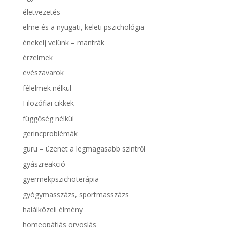
életvezetés
elme és a nyugati, keleti pszichológia
énekelj velünk – mantrák
érzelmek
evészavarok
félelmek nélkül
Filozófiai cikkek
függőség nélkül
gerincproblémák
guru – üzenet a legmagasabb szintről
gyászreakció
gyermekpszichoterápia
gyógymasszázs, sportmasszázs
halálközeli élmény
homeopátiás orvoslás