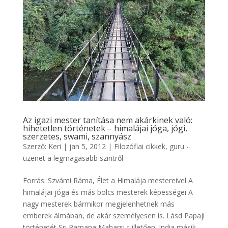
Az igazi mester tanítása nem akárkinek való:
hihetetlen történetek – himalájai jóga, jógi,
szerzetes, swami, szannyász
Szerző:
Keri
|
jan 5, 2012
|
Filozófiai cikkek
,
guru -
üzenet a legmagasabb szintről
Forrás: Szvámi Ráma, Élet a Himalája mestereivel A
himalájai jóga és más bölcs mesterek képességei A
nagy mesterek bármikor megjelenhetnek más
emberek álmában, de akár személyesen is. Lásd Papaji
történetét Sri Ramana Maharsi-t illetően. India másik