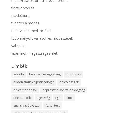
tapasztalatokról – a létezés öröme
tibeti orvoslás
tisztítókúra
tudatos álmodás
tudatváltás meditációval
tudományok, vallások és művészetek
vallások
vitaminok – egészséges élet
Címkék
advaita
betegség és egészség
boldogság
buddhizmus és pszichológia
bölcsességek
bölcs mondások
depresszió kontra boldogság
Eckhart Tolle
egészség
egó
elme
energiagyógyászat
fizikai test