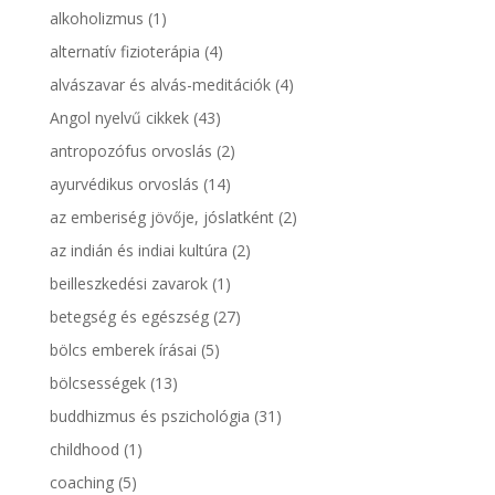
alkoholizmus
(1)
alternatív fizioterápia
(4)
alvászavar és alvás-meditációk
(4)
Angol nyelvű cikkek
(43)
antropozófus orvoslás
(2)
ayurvédikus orvoslás
(14)
az emberiség jövője, jóslatként
(2)
az indián és indiai kultúra
(2)
beilleszkedési zavarok
(1)
betegség és egészség
(27)
bölcs emberek írásai
(5)
bölcsességek
(13)
buddhizmus és pszichológia
(31)
childhood
(1)
coaching
(5)