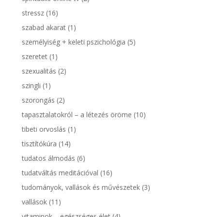
stressz
(16)
szabad akarat
(1)
személyiség + keleti pszichológia
(5)
szeretet
(1)
szexualitás
(2)
szingli
(1)
szorongás
(2)
tapasztalatokról – a létezés öröme
(10)
tibeti orvoslás
(1)
tisztítókúra
(14)
tudatos álmodás
(6)
tudatváltás meditációval
(16)
tudományok, vallások és művészetek
(3)
vallások
(11)
vitaminok – egészséges élet
(4)