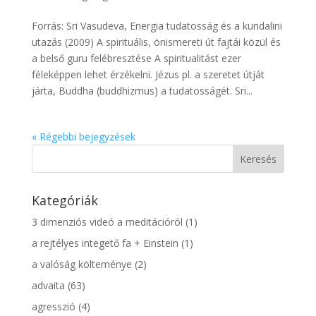
Forrás: Sri Vasudeva, Energia tudatosság és a kundalini
utazás (2009) A spirituális, önismereti út fajtái közül és
a belső guru felébresztése A spiritualitást ezer
féleképpen lehet érzékelni. Jézus pl. a szeretet útját
járta, Buddha (buddhizmus) a tudatosságét. Sri...
« Régebbi bejegyzések
Kategóriák
3 dimenziós videó a meditációról
(1)
a rejtélyes integető fa + Einstein
(1)
a valóság költeménye
(2)
advaita
(63)
agresszió
(4)