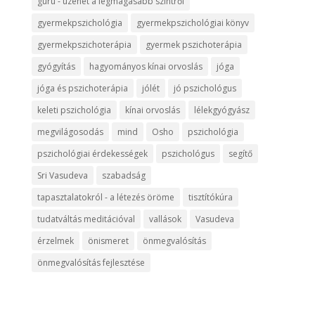
guru - üzenet a legmagasabb szintről
gyermekpszichológia
gyermekpszichológiai könyv
gyermekpszichoterápia
gyermek pszichoterápia
gyógyítás
hagyományos kínai orvoslás
jóga
jóga és pszichoterápia
jólét
jó pszichológus
keleti pszichológia
kínai orvoslás
lélekgyógyász
megvilágosodás
mind
Osho
pszichológia
pszichológiai érdekességek
pszichológus
segítő
Sri Vasudeva
szabadság
tapasztalatokról - a létezés öröme
tisztítókúra
tudatváltás meditációval
vallások
Vasudeva
érzelmek
önismeret
önmegvalósítás
önmegvalósítás fejlesztése