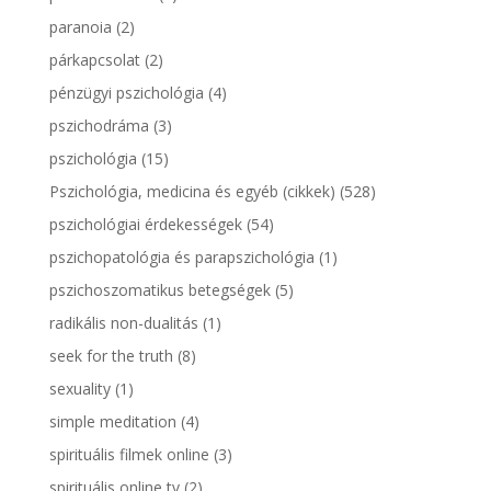
paranoia
(2)
párkapcsolat
(2)
pénzügyi pszichológia
(4)
pszichodráma
(3)
pszichológia
(15)
Pszichológia, medicina és egyéb (cikkek)
(528)
pszichológiai érdekességek
(54)
pszichopatológia és parapszichológia
(1)
pszichoszomatikus betegségek
(5)
radikális non-dualitás
(1)
seek for the truth
(8)
sexuality
(1)
simple meditation
(4)
spirituális filmek online
(3)
spirituális online tv
(2)