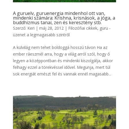
A guruelv, guruenergia mindenhol ott van,
mindenki számára: Krishna, krisnások, a jóga, a
buddhizmus tanai, zen és keresztény stb.
Szerző:
Keri
|
máj 28, 2012
|
Filozófiai cikkek
,
guru -
üzenet a legmagasabb szintről
A külvilág nem tehet boldoggá hosszú távon Ha az
ember ráeszmél arra, hogy a világ arról szól, hogy ő
legyen a középpontban és mindenki kiszolgálja, akkor
felhagy ezzel a törekvéssel idővel. Megunja, mert túl
sok energiát emészt fel és vannak ennél magasabb...