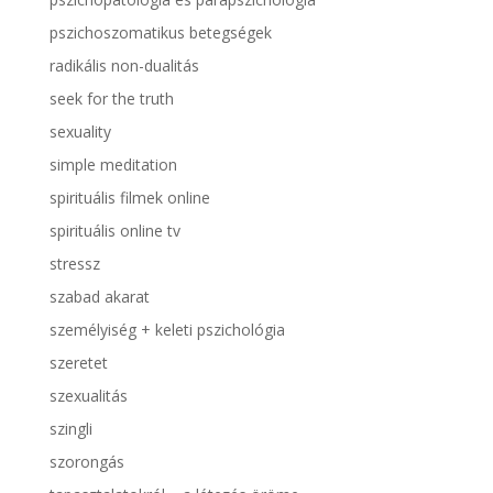
pszichoszomatikus betegségek
radikális non-dualitás
seek for the truth
sexuality
simple meditation
spirituális filmek online
spirituális online tv
stressz
szabad akarat
személyiség + keleti pszichológia
szeretet
szexualitás
szingli
szorongás