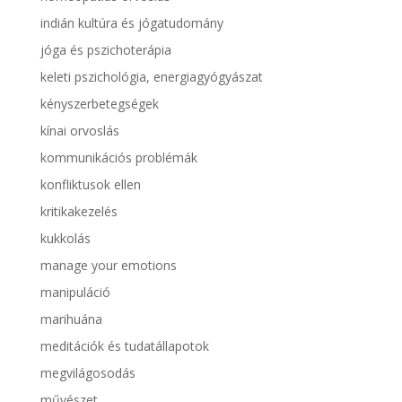
indián kultúra és jógatudomány
jóga és pszichoterápia
keleti pszichológia, energiagyógyászat
kényszerbetegségek
kínai orvoslás
kommunikációs problémák
konfliktusok ellen
kritikakezelés
kukkolás
manage your emotions
manipuláció
marihuána
meditációk és tudatállapotok
megvilágosodás
művészet