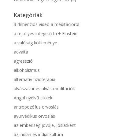
Kategóriák
3 dimenziós videó a meditációról
a rejtélyes integető fa + Einstein
a valóság költeménye
advaita
agresszió
alkoholizmus
alternatív fizioterápia
alvászavar és alvás-meditációk
Angol nyelvű cikkek
antropozófus orvoslás
ayurvédikus orvoslás
az emberiség jövője, jóslatként
az indián és indiai kultúra