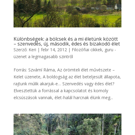
Különbségek: a bölcsek és a mi életünk között
– szenvedés, új, második, édes és bizakodó élet
Szerző:
Keri
|
febr 14, 2012
|
Filozófiai cikkek
,
guru -
üzenet a legmagasabb szintről
Forrás: Szvámí Ráma, Az örömteli élet művészete –
Kelet üzenete, A boldogság az élet beteljesült állapota,
rajtunk múlik akarjuk-e… Szenvedés vagy édes élet?
Elvesztettük a forrással a kapcsolatot és komoly
elcsúszások vannak, élet-halál harcnak élünk meg...