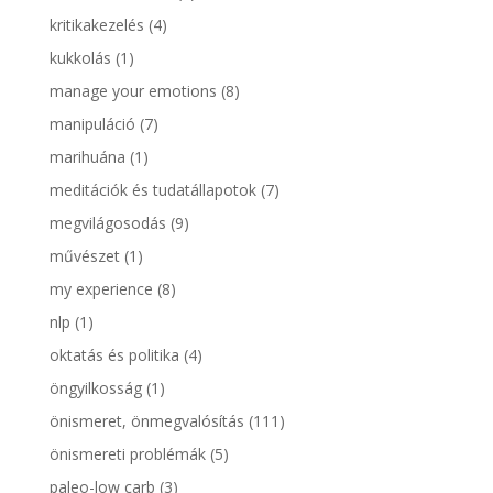
kritikakezelés
(4)
kukkolás
(1)
manage your emotions
(8)
manipuláció
(7)
marihuána
(1)
meditációk és tudatállapotok
(7)
megvilágosodás
(9)
művészet
(1)
my experience
(8)
nlp
(1)
oktatás és politika
(4)
öngyilkosság
(1)
önismeret, önmegvalósítás
(111)
önismereti problémák
(5)
paleo-low carb
(3)