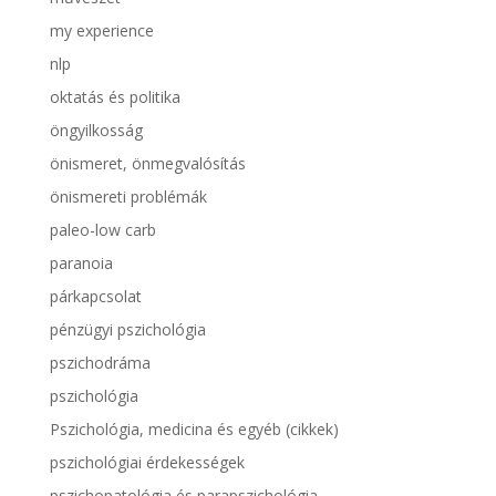
my experience
nlp
oktatás és politika
öngyilkosság
önismeret, önmegvalósítás
önismereti problémák
paleo-low carb
paranoia
párkapcsolat
pénzügyi pszichológia
pszichodráma
pszichológia
Pszichológia, medicina és egyéb (cikkek)
pszichológiai érdekességek
pszichopatológia és parapszichológia