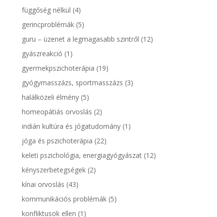
függőség nélkül
(4)
gerincproblémák
(5)
guru – üzenet a legmagasabb szintről
(12)
gyászreakció
(1)
gyermekpszichoterápia
(19)
gyógymasszázs, sportmasszázs
(3)
halálközeli élmény
(5)
homeopátiás orvoslás
(2)
indián kultúra és jógatudomány
(1)
jóga és pszichoterápia
(22)
keleti pszichológia, energiagyógyászat
(12)
kényszerbetegségek
(2)
kínai orvoslás
(43)
kommunikációs problémák
(5)
konfliktusok ellen
(1)