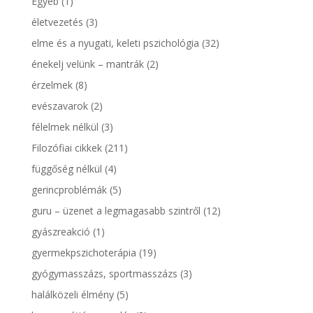
Egyéb
(1)
életvezetés
(3)
elme és a nyugati, keleti pszichológia
(32)
énekelj velünk – mantrák
(2)
érzelmek
(8)
evészavarok
(2)
félelmek nélkül
(3)
Filozófiai cikkek
(211)
függőség nélkül
(4)
gerincproblémák
(5)
guru – üzenet a legmagasabb szintről
(12)
gyászreakció
(1)
gyermekpszichoterápia
(19)
gyógymasszázs, sportmasszázs
(3)
halálközeli élmény
(5)