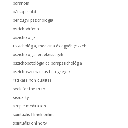
paranoia
párkapcsolat
pénzügyi pszichológia
pszichodráma
pszichológia
Pszichológia, medicina és egyéb (cikkek)
pszichológiai érdekességek
pszichopatológia és parapszichológia
pszichoszomatikus betegségek
radikális non-dualitás
seek for the truth
sexuality
simple meditation
spirituális filmek online
spirituális online tv