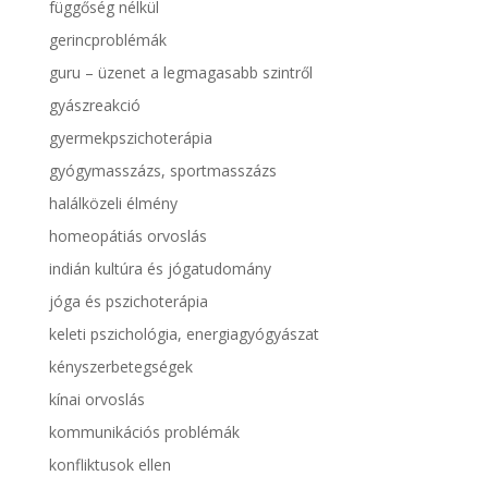
függőség nélkül
gerincproblémák
guru – üzenet a legmagasabb szintről
gyászreakció
gyermekpszichoterápia
gyógymasszázs, sportmasszázs
halálközeli élmény
homeopátiás orvoslás
indián kultúra és jógatudomány
jóga és pszichoterápia
keleti pszichológia, energiagyógyászat
kényszerbetegségek
kínai orvoslás
kommunikációs problémák
konfliktusok ellen