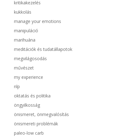
kritikakezelés
kukkolás
manage your emotions
manipuláció
marihuána
meditációk és tudatállapotok
megvilágosodás
művészet
my experience
nlp
oktatás és politika
öngyilkosság
önismeret, önmegvalósítás
önismereti problémák
paleo-low carb