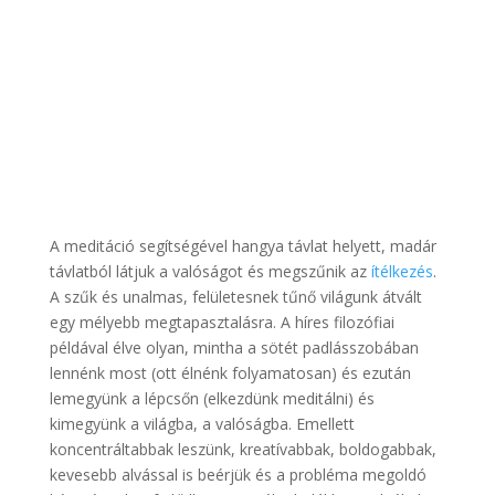
A meditáció segítségével hangya távlat helyett, madár
távlatból látjuk a valóságot és megszűnik az
ítélkezés
.
A szűk és unalmas, felületesnek tűnő világunk átvált
egy mélyebb megtapasztalásra. A híres filozófiai
példával élve olyan, mintha a sötét padlásszobában
lennénk most (ott élnénk folyamatosan) és ezután
lemegyünk a lépcsőn (elkezdünk meditálni) és
kimegyünk a világba, a valóságba. Emellett
koncentráltabbak leszünk, kreatívabbak, boldogabbak,
kevesebb alvással is beérjük és a probléma megoldó