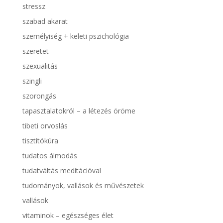
stressz
szabad akarat
személyiség + keleti pszichológia
szeretet
szexualitás
szingli
szorongás
tapasztalatokról – a létezés öröme
tibeti orvoslás
tisztítókúra
tudatos álmodás
tudatváltás meditációval
tudományok, vallások és művészetek
vallások
vitaminok – egészséges élet