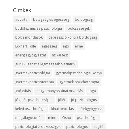
Címkék
advaita
betegség és egészség
boldogság
buddhizmus és pszichológia
bölcsességek
bölcs mondások
depresszió kontra boldogság
Eckhart Tolle
egészség
egó
elme
energiagyógyászat
fizikai test
guru - üzenet a legmagasabb szintről
gyermekpszichológia
gyermekpszichológiai könyv
gyermekpszichoterápia
gyermek pszichoterápia
gyógyítás
hagyományos kínai orvoslás
jóga
jóga és pszichoterápia
jólét
jó pszichológus
keleti pszichológia
kínai orvoslás
lélekgyógyász
megvilágosodás
mind
Osho
pszichológia
pszichológiai érdekességek
pszichológus
segítő