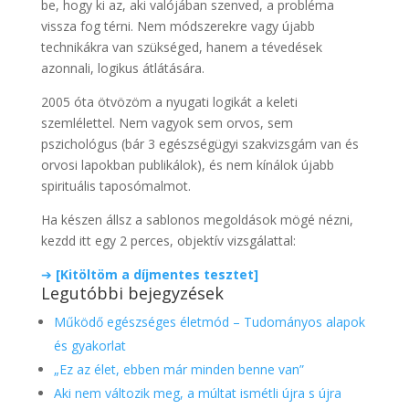
be, hogy ki az, aki valójában szenved, a probléma
vissza fog térni. Nem módszerekre vagy újabb
technikákra van szükséged, hanem a tévedések
azonnali, logikus átlátására.
2005 óta ötvözöm a nyugati logikát a keleti
szemlélettel. Nem vagyok sem orvos, sem
pszichológus (bár 3 egészségügyi szakvizsgám van és
orvosi lapokban publikálok), és nem kínálok újabb
spirituális taposómalmot.
Ha készen állsz a sablonos megoldások mögé nézni,
kezdd itt egy 2 perces, objektív vizsgálattal:
➔
[Kitöltöm a díjmentes tesztet]
Legutóbbi bejegyzések
Működő egészséges életmód – Tudományos alapok
és gyakorlat
„Ez az élet, ebben már minden benne van”
Aki nem változik meg, a múltat ismétli újra s újra