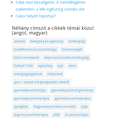
Több mint beszélgetés: A mentálhigiénés
szakember, a lelki egészség csendes őre
Cukor helyett töpörtyű?
Néhány címszó a cikkek témái közül
(angol, magyar)
advaita
betegség és egészség
boldogság
buddhizmus és pszichológia
bölcsességek
bölcs mondások
depresszió kontra boldogság
Eckhart Tolle
egészség
egó
elme
energiagyógyászat
fizikai test
guru - üzenet a legmagasabb szintről
gyermekpszichológia
gyermekpszichológiai könyv
gyermekpszichoterápia
gyermek pszichoterápia
gyógyítás
hagyományos kínai orvoslás
jóga
jóga és pszichoterápia
jólét
jó pszichológus