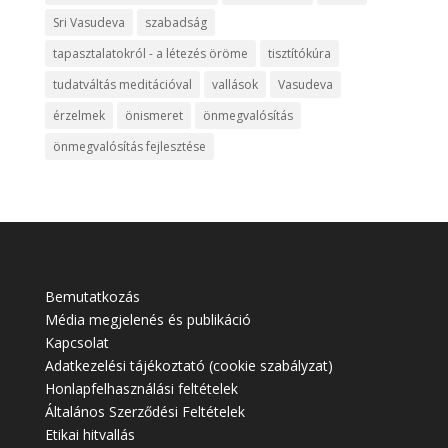
Sri Vasudeva
szabadság
tapasztalatokról - a létezés öröme
tisztítókúra
tudatváltás meditációval
vallások
Vasudeva
érzelmek
önismeret
önmegvalósítás
önmegvalósítás fejlesztése
Bemutatkozás
Média megjelenés és publikáció
Kapcsolat
Adatkezelési tájékoztató (cookie szabályzat)
Honlapfelhasználási feltételek
Általános Szerződési Feltételek
Etikai hitvallás