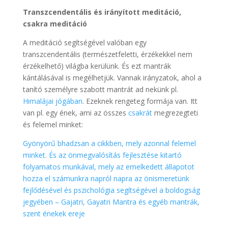
Transzcendentális és irányított meditáció,
csakra meditáció
A meditáció segítségével valóban egy
transzcendentális (természetfeletti, érzékekkel nem
érzékelhető) világba kerülünk. És ezt mantrák
kántálásával is megélhetjük. Vannak irányzatok, ahol a
tanító személyre szabott mantrát ad nekünk pl.
Himalájai jógában
. Ezeknek rengeteg formája van. Itt
van pl. egy ének, ami az összes
csakrát
megrezegteti
és felemel minket:
Gyönyörű bhadzsan a cikkben, mely azonnal felemel
minket. És az önmegvalósítás fejlesztése kitartó
folyamatos munkával, mely az emelkedett állapotot
hozza el számunkra napról napra az önismeretünk
fejlődésével és pszichológia segítségével a boldogság
jegyében – Gajatri, Gayatri Mantra és egyéb mantrák,
szent énekek ereje