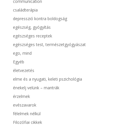
communication
családterápia
depresszió kontra boldogság
egészség, gyógyítás
egészséges receptek
egészséges test, természetgyógyászat
ego, mind
Egyéb
életvezetés
elme és a nyugati, keleti pszichológia
énekelj velünk – mantrák
érzelmek
evészavarok
félelmek nélkül
Filozófiai cikkek