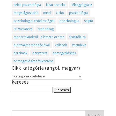
keleti pszichológia
kínai orvoslás
lélekgyógyász
megvilágosodás
mind
Osho
pszichológia
pszichológiai érdekességek
pszichológus
segítő
Sri Vasudeva
szabadság
tapasztalatokról - a létezés öröme
tisztítókúra
tudatváltás meditációval
vallások
Vasudeva
érzelmek
önismeret
önmegvalósítás
önmegvalósítás fejlesztése
Cikk kategória (angol, magyar)
Cikk
keresés
kategória
(angol,
Keresés:
magyar)