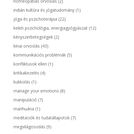
homeopátiás orvoslás
(2)
indián kultúra és jógatudomány
(1)
jóga és pszichoterápia
(22)
keleti pszichológia, energiagyógyászat
(12)
kényszerbetegségek
(2)
kínai orvoslás
(43)
kommunikációs problémák
(5)
konfliktusok ellen
(1)
kritikakezelés
(4)
kukkolás
(1)
manage your emotions
(8)
manipuláció
(7)
marihuána
(1)
meditációk és tudatállapotok
(7)
megvilágosodás
(9)