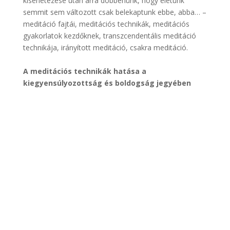
kísérletezése után arra döbbenünk, hogy életünk
semmit sem változott csak belekaptunk ebbe, abba… –
meditáció fajtái, meditációs technikák, meditációs
gyakorlatok kezdőknek, transzcendentális meditáció
technikája, irányított meditáció, csakra meditáció.
.
A meditációs technikák hatása a
kiegyensúlyozottság és boldogság jegyében