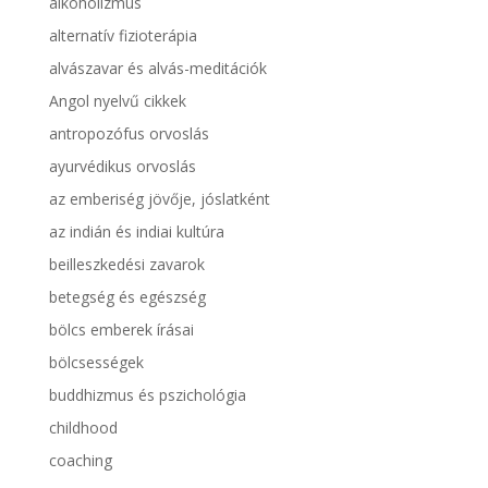
alkoholizmus
alternatív fizioterápia
alvászavar és alvás-meditációk
Angol nyelvű cikkek
antropozófus orvoslás
ayurvédikus orvoslás
az emberiség jövője, jóslatként
az indián és indiai kultúra
beilleszkedési zavarok
betegség és egészség
bölcs emberek írásai
bölcsességek
buddhizmus és pszichológia
childhood
coaching