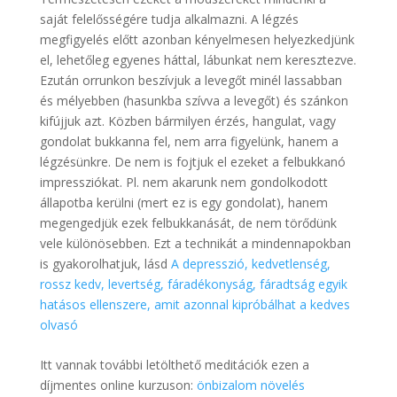
saját felelősségére tudja alkalmazni. A légzés
megfigyelés előtt azonban kényelmesen helyezkedjünk
el, lehetőleg egyenes háttal, lábunkat nem keresztezve.
Ezután orrunkon beszívjuk a levegőt minél lassabban
és mélyebben (hasunkba szívva a levegőt) és szánkon
kifújjuk azt. Közben bármilyen érzés, hangulat, vagy
gondolat bukkanna fel, nem arra figyelünk, hanem a
légzésünkre. De nem is fojtjuk el ezeket a felbukkanó
impressziókat. Pl. nem akarunk nem gondolkodott
állapotba kerülni (mert ez is egy gondolat), hanem
megengedjük ezek felbukkanását, de nem törődünk
vele különösebben. Ezt a technikát a mindennapokban
is gyakorolhatjuk, lásd
A depresszió, kedvetlenség,
rossz kedv, levertség, fáradékonyság, fáradtság egyik
hatásos ellenszere, amit azonnal kipróbálhat a kedves
olvasó
Itt vannak további letölthető meditációk ezen a
díjmentes online kurzuson:
önbizalom növelés