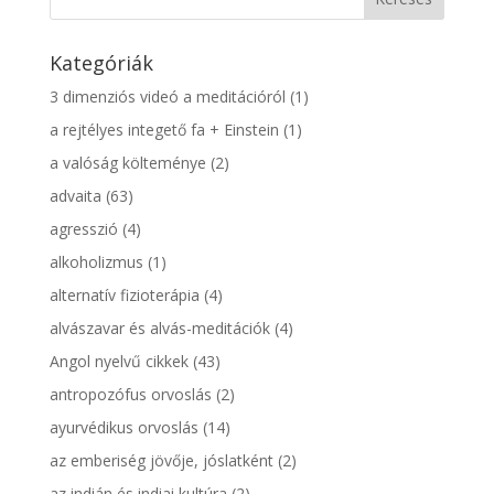
Kategóriák
3 dimenziós videó a meditációról
(1)
a rejtélyes integető fa + Einstein
(1)
a valóság költeménye
(2)
advaita
(63)
agresszió
(4)
alkoholizmus
(1)
alternatív fizioterápia
(4)
alvászavar és alvás-meditációk
(4)
Angol nyelvű cikkek
(43)
antropozófus orvoslás
(2)
ayurvédikus orvoslás
(14)
az emberiség jövője, jóslatként
(2)
az indián és indiai kultúra
(2)