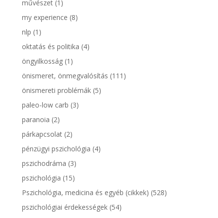
művészet
(1)
my experience
(8)
nlp
(1)
oktatás és politika
(4)
öngyilkosság
(1)
önismeret, önmegvalósítás
(111)
önismereti problémák
(5)
paleo-low carb
(3)
paranoia
(2)
párkapcsolat
(2)
pénzügyi pszichológia
(4)
pszichodráma
(3)
pszichológia
(15)
Pszichológia, medicina és egyéb (cikkek)
(528)
pszichológiai érdekességek
(54)