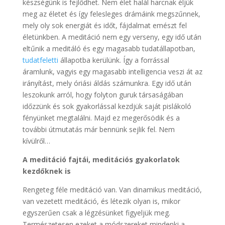
készségünk is fejlődhet. Nem élet halál harcnak éljük
meg az életet és így felesleges drámáink megszűnnek,
mely oly sok energiát és időt, fájdalmat emészt fel
életünkben. A meditáció nem egy verseny, egy idő után
eltűnik a meditáló és egy magasabb tudatállapotban,
tudatfeletti
állapotba kerülünk. Így a forrással
áramlunk, vagyis egy magasabb intelligencia veszi át az
irányítást, mely óriási áldás számunkra. Egy idő után
leszokunk arról, hogy folyton guruk társaságában
időzzünk és sok gyakorlással kezdjük saját pislákoló
fényünket megtalálni. Majd ez megerősödik és a
további útmutatás már bennünk sejlik fel. Nem
kívülről…
A meditáció fajtái, meditációs gyakorlatok
kezdőknek is
Rengeteg féle meditáció van. Van dinamikus meditáció,
van vezetett meditáció, és létezik olyan is, mikor
egyszerűen csak a légzésünket figyeljük meg.
Természetesen ezeket a módszereket mindenki a