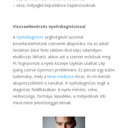
– vese, hólyagkő képződésre hajlamosoknak
Visszaellenőrzés nyelvdiagnózissal
A
nyelvdiagnózis
segítségével azonnal
következtethetünk szerveink állapotára. Ha az adott
területen (lásd fenti cikkben lévő kép) valamilyen
elváltozás látható, akkor azt a szervet erősítsük meg.
Pl. fognyomok a nyelv közepe tájékán utalhat Lép
(yang szerve Gyomor) problémára. Ez persze egy külön
tudomány, mely a
kínai medicina
része, és mi leendő
akupresszőrként is tanultuk. A nyelvdiagnózis segít a
diagnózis felállításában. A nyelv mérete, színe,
nedvessége, formája, lepedéke, a mélyedések stb.
mind-mind jelentőséggel bírnak.