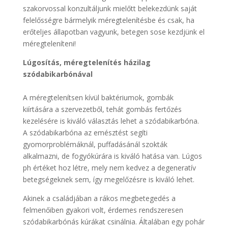
szakorvossal konzultáljunk mielőtt belekezdünk saját
felelősségre bármelyik méregtelenítésbe és csak, ha
erőteljes állapotban vagyunk, betegen sose kezdjünk el
méregteleníteni!
Lúgosítás, méregtelenítés házilag
szódabikarbónával
A méregtelenítsen kívül baktériumok, gombák
kiírtására a szervezetből, tehát gombás fertőzés
kezelésére is kiváló választás lehet a szódabikarbóna.
A szódabikarbóna az emésztést segíti
gyomorproblémáknál, puffadásánál szokták
alkalmazni, de fogyókúrára is kiváló hatása van. Lúgos
ph értéket hoz létre, mely nem kedvez a degeneratív
betegségeknek sem, így megelőzésre is kiváló lehet.
Akinek a családjában a rákos megbetegedés a
felmenőiben gyakori volt, érdemes rendszeresen
szódabikarbónás kúrákat csinálnia. Általában egy pohár