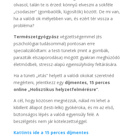
olvasol, talán te is érzed: könnyű elveszni a sokféle
„csodaszer” (gombaölők, lúgosítók) között. De mi van,
ha a valódi ok mélyebben van, és ezért tér vissza a
probléma?
Természetgyógyász
végzettségemmel (és
pszichológiai tudásommal) pontosan erre
specializálódtam: a testi tünetek (mint a gombák,
paraziták elszaporodása) mögött gyakran meghúzódó
életmódbeli, stressz-alapú
egyensúlyhiány
feltárására.
Ha a tüneti „irtás” helyett a valódi okokat szeretnéd
megérteni, jelentkezz egy
díjmentes, 15 perces
online „Holisztikus helyzetfelmérésre”
.
A cél, hogy közösen megnézzük, nálad mi lehet a
kibillent állapot (testi-lelki) gyökéroka, és mi az első,
biztonságos lépés a valódi egyensúly felé. A
beszélgetés nem jár kötelezettséggel.
Kattints ide a 15 perces díjmentes