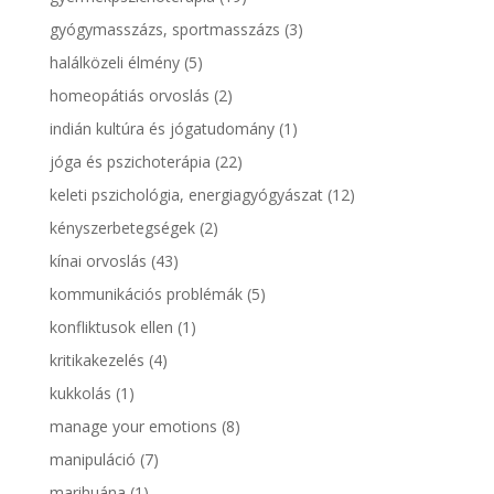
gyógymasszázs, sportmasszázs
(3)
halálközeli élmény
(5)
homeopátiás orvoslás
(2)
indián kultúra és jógatudomány
(1)
jóga és pszichoterápia
(22)
keleti pszichológia, energiagyógyászat
(12)
kényszerbetegségek
(2)
kínai orvoslás
(43)
kommunikációs problémák
(5)
konfliktusok ellen
(1)
kritikakezelés
(4)
kukkolás
(1)
manage your emotions
(8)
manipuláció
(7)
marihuána
(1)