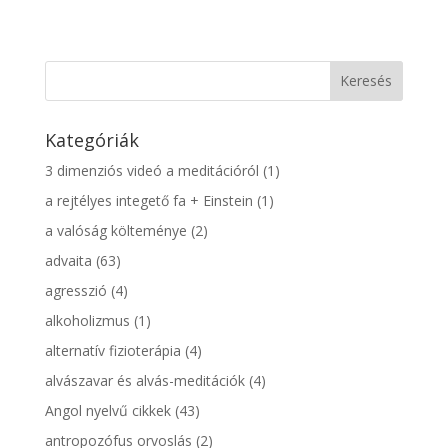
Kategóriák
3 dimenziós videó a meditációról
(1)
a rejtélyes integető fa + Einstein
(1)
a valóság költeménye
(2)
advaita
(63)
agresszió
(4)
alkoholizmus
(1)
alternatív fizioterápia
(4)
alvászavar és alvás-meditációk
(4)
Angol nyelvű cikkek
(43)
antropozófus orvoslás
(2)