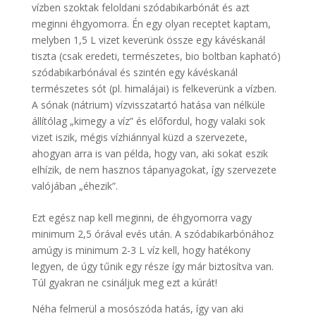
vízben szoktak feloldani szódabikarbónát és azt
meginni éhgyomorra. Én egy olyan receptet kaptam,
melyben 1,5 L vizet keverünk össze egy kávéskanál
tiszta (csak eredeti, természetes, bio boltban kapható)
szódabikarbónával és szintén egy kávéskanál
természetes sót (pl. himalájai) is felkeverünk a vízben.
A sónak (nátrium) vízvisszatartó hatása van nélküle
állítólag „kimegy a víz” és előfordul, hogy valaki sok
vizet iszik, mégis vízhiánnyal küzd a szervezete,
ahogyan arra is van példa, hogy van, aki sokat eszik
elhízik, de nem hasznos tápanyagokat, így szervezete
valójában „éhezik”.
Ezt egész nap kell meginni, de éhgyomorra vagy
minimum 2,5 órával evés után. A szódabikarbónához
amúgy is minimum 2-3 L víz kell, hogy hatékony
legyen, de úgy tűnik egy része így már biztosítva van.
Túl gyakran ne csináljuk meg ezt a kúrát!
Néha felmerül a mosószóda hatás, így van aki