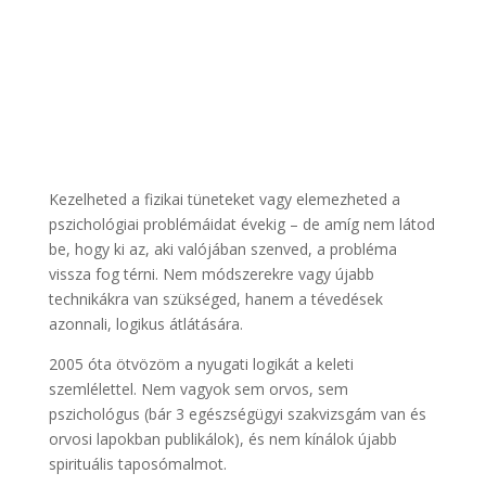
Kezelheted a fizikai tüneteket vagy elemezheted a
pszichológiai problémáidat évekig – de amíg nem látod
be, hogy ki az, aki valójában szenved, a probléma
vissza fog térni. Nem módszerekre vagy újabb
technikákra van szükséged, hanem a tévedések
azonnali, logikus átlátására.
2005 óta ötvözöm a nyugati logikát a keleti
szemlélettel. Nem vagyok sem orvos, sem
pszichológus (bár 3 egészségügyi szakvizsgám van és
orvosi lapokban publikálok), és nem kínálok újabb
spirituális taposómalmot.