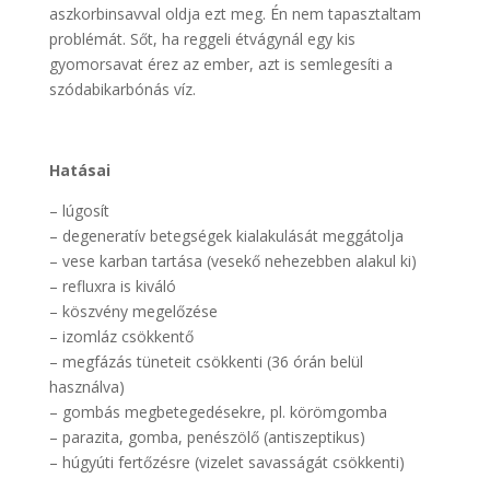
aszkorbinsavval oldja ezt meg. Én nem tapasztaltam
problémát. Sőt, ha reggeli étvágynál egy kis
gyomorsavat érez az ember, azt is semlegesíti a
szódabikarbónás víz.
Hatásai
– lúgosít
– degeneratív betegségek kialakulását meggátolja
– vese karban tartása (vesekő nehezebben alakul ki)
– refluxra is kiváló
– köszvény megelőzése
– izomláz csökkentő
– megfázás tüneteit csökkenti (36 órán belül
használva)
– gombás megbetegedésekre, pl. körömgomba
– parazita, gomba, penészölő (antiszeptikus)
– húgyúti fertőzésre (vizelet savasságát csökkenti)