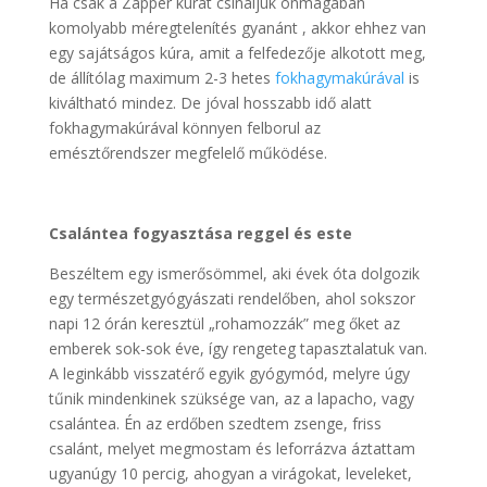
Ha csak a Zapper kúrát csináljuk önmagában
komolyabb méregtelenítés gyanánt , akkor ehhez van
egy sajátságos kúra, amit a felfedezője alkotott meg,
de állítólag maximum 2-3 hetes
fokhagymakúrával
is
kiváltható mindez. De jóval hosszabb idő alatt
fokhagymakúrával könnyen felborul az
emésztőrendszer megfelelő működése.
Csalántea fogyasztása reggel és este
Beszéltem egy ismerősömmel, aki évek óta dolgozik
egy természetgyógyászati rendelőben, ahol sokszor
napi 12 órán keresztül „rohamozzák” meg őket az
emberek sok-sok éve, így rengeteg tapasztalatuk van.
A leginkább visszatérő egyik gyógymód, melyre úgy
tűnik mindenkinek szüksége van, az a lapacho, vagy
csalántea. Én az erdőben szedtem zsenge, friss
csalánt, melyet megmostam és leforrázva áztattam
ugyanúgy 10 percig, ahogyan a virágokat, leveleket,