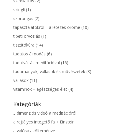
szexualitás
(2)
szingli
(1)
szorongás
(2)
tapasztalatokról – a létezés öröme
(10)
tibeti orvoslás
(1)
tisztítókúra
(14)
tudatos álmodás
(6)
tudatváltás meditációval
(16)
tudományok, vallások és művészetek
(3)
vallások
(11)
vitaminok – egészséges élet
(4)
Kategóriák
3 dimenziós videó a meditációról
a rejtélyes integető fa + Einstein
a valóság költeménye