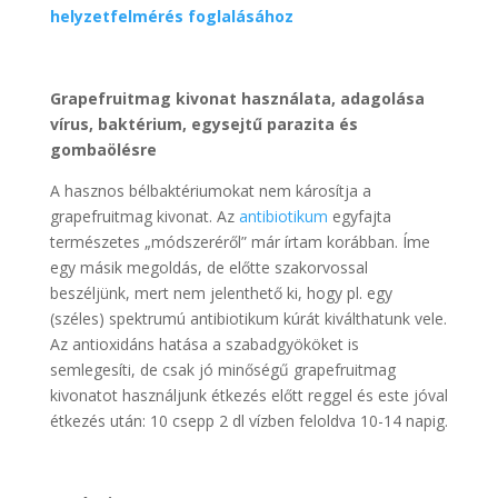
helyzetfelmérés foglalásához
Grapefruitmag kivonat használata, adagolása
vírus, baktérium, egysejtű parazita és
gombaölésre
A hasznos bélbaktériumokat nem károsítja a
grapefruitmag kivonat. Az
antibiotikum
egyfajta
természetes „módszeréről” már írtam korábban. Íme
egy másik megoldás, de előtte szakorvossal
beszéljünk, mert nem jelenthető ki, hogy pl. egy
(széles) spektrumú antibiotikum kúrát kiválthatunk vele.
Az antioxidáns hatása a szabadgyököket is
semlegesíti, de csak jó minőségű grapefruitmag
kivonatot használjunk étkezés előtt reggel és este jóval
étkezés után: 10 csepp 2 dl vízben feloldva 10-14 napig.