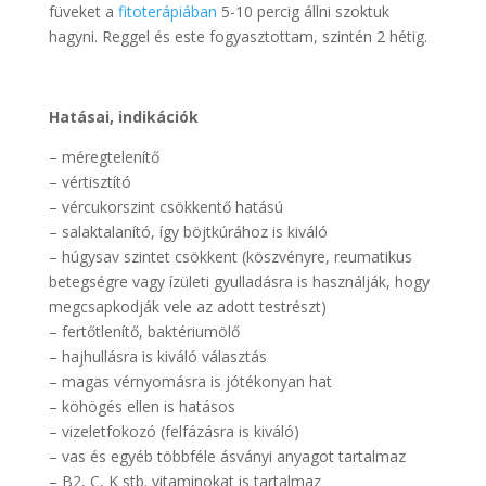
füveket a
fitoterápiában
5-10 percig állni szoktuk
hagyni. Reggel és este fogyasztottam, szintén 2 hétig.
Hatásai, indikációk
– méregtelenítő
– vértisztító
– vércukorszint csökkentő hatású
– salaktalanító, így böjtkúrához is kiváló
– húgysav szintet csökkent (köszvényre, reumatikus
betegségre vagy ízületi gyulladásra is használják, hogy
megcsapkodják vele az adott testrészt)
– fertőtlenítő, baktériumölő
– hajhullásra is kiváló választás
– magas vérnyomásra is jótékonyan hat
– köhögés ellen is hatásos
– vizeletfokozó (felfázásra is kiváló)
– vas és egyéb többféle ásványi anyagot tartalmaz
– B2, C, K stb. vitaminokat is tartalmaz