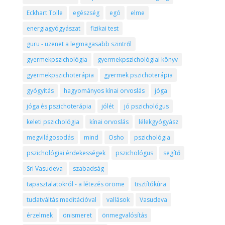
Eckhart Tolle
egészség
egó
elme
energiagyógyászat
fizikai test
guru - üzenet a legmagasabb szintről
gyermekpszichológia
gyermekpszichológiai könyv
gyermekpszichoterápia
gyermek pszichoterápia
gyógyítás
hagyományos kínai orvoslás
jóga
jóga és pszichoterápia
jólét
jó pszichológus
keleti pszichológia
kínai orvoslás
lélekgyógyász
megvilágosodás
mind
Osho
pszichológia
pszichológiai érdekességek
pszichológus
segítő
Sri Vasudeva
szabadság
tapasztalatokról - a létezés öröme
tisztítókúra
tudatváltás meditációval
vallások
Vasudeva
érzelmek
önismeret
önmegvalósítás