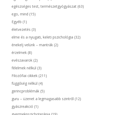
egészséges test, természetgyógyászat
(63)
ego, mind
(15)
Egyéb
(1)
életvezetés
(3)
elme és a nyugati, keleti pszichológia
(32)
énekelj velünk – mantrák
(2)
érzelmek
(8)
evészavarok
(2)
félelmek nélkül
(3)
Filozófiai cikkek
(211)
függőség nélkül
(4)
gerincproblémák
(5)
guru – üzenet a legmagasabb szintről
(12)
gyászreakció
(1)
gyermekpszichoterápia
(19)