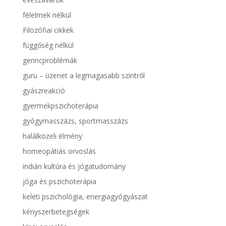
félelmek nélkül
Filozófiai cikkek
függőség nélkül
gerincproblémák
guru – üzenet a legmagasabb szintről
gyászreakció
gyermekpszichoterápia
gyógymasszázs, sportmasszázs
halálközeli élmény
homeopátiás orvoslás
indián kultúra és jógatudomány
jóga és pszichoterápia
keleti pszichológia, energiagyógyászat
kényszerbetegségek