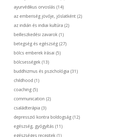
ayurvédikus orvoslás
(14)
az emberiség jövője, jóslatként
(2)
az indián és indiai kultúra
(2)
beilleszkedési zavarok
(1)
betegség és egészség
(27)
bölcs emberek írásai
(5)
bölcsességek
(13)
buddhizmus és pszichológia
(31)
childhood
(1)
coaching
(5)
communication
(2)
családterápia
(3)
depresszió kontra boldogság
(12)
egészség, gyógyítás
(11)
egészséges receptek
(1)