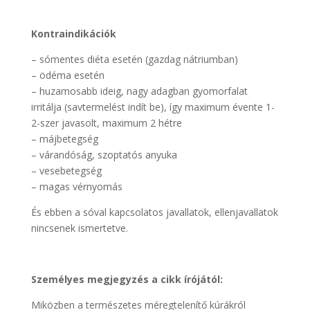
Kontraindikációk
– sómentes diéta esetén (gazdag nátriumban)
– ödéma esetén
– huzamosabb ideig, nagy adagban gyomorfalat
irritálja (savtermelést indít be), így maximum évente 1-
2-szer javasolt, maximum 2 hétre
– májbetegség
– várandóság, szoptatós anyuka
– vesebetegség
– magas vérnyomás
És ebben a sóval kapcsolatos javallatok, ellenjavallatok
nincsenek ismertetve.
Személyes megjegyzés a cikk írójától:
Miközben a természetes méregtelenítő kúrákról