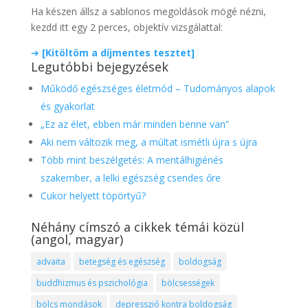
Ha készen állsz a sablonos megoldások mögé nézni,
kezdd itt egy 2 perces, objektív vizsgálattal:
➔
[Kitöltöm a díjmentes tesztet]
Legutóbbi bejegyzések
Működő egészséges életmód – Tudományos alapok
és gyakorlat
„Ez az élet, ebben már minden benne van”
Aki nem változik meg, a múltat ismétli újra s újra
Több mint beszélgetés: A mentálhigiénés
szakember, a lelki egészség csendes őre
Cukor helyett töpörtyű?
Néhány címszó a cikkek témái közül
(angol, magyar)
advaita
betegség és egészség
boldogság
buddhizmus és pszichológia
bölcsességek
bölcs mondások
depresszió kontra boldogság