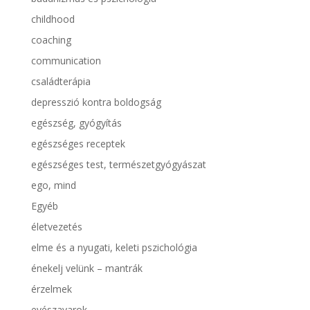
childhood
coaching
communication
családterápia
depresszió kontra boldogság
egészség, gyógyítás
egészséges receptek
egészséges test, természetgyógyászat
ego, mind
Egyéb
életvezetés
elme és a nyugati, keleti pszichológia
énekelj velünk – mantrák
érzelmek
evészavarok