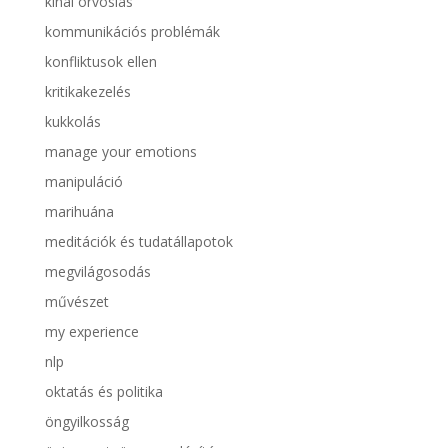
kínai orvoslás
kommunikációs problémák
konfliktusok ellen
kritikakezelés
kukkolás
manage your emotions
manipuláció
marihuána
meditációk és tudatállapotok
megvilágosodás
művészet
my experience
nlp
oktatás és politika
öngyilkosság