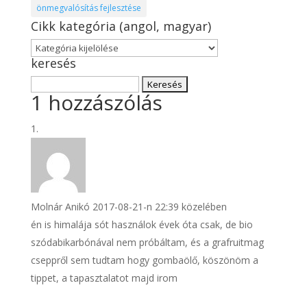
önmegvalósítás fejlesztése
Cikk kategória (angol, magyar)
Cikk
keresés
kategória
(angol,
Keresés:
magyar)
1 hozzászólás
Molnár Anikó
2017-08-21-n 22:39 közelében
én is himalája sót használok évek óta csak, de bio
szódabikarbónával nem próbáltam, és a grafruitmag
cseppről sem tudtam hogy gombaölő, köszönöm a
tippet, a tapasztalatot majd irom