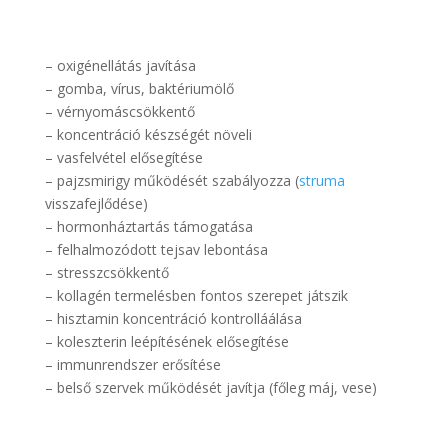
– oxigénellátás javítása
– gomba, vírus, baktériumölő
– vérnyomáscsökkentő
– koncentráció készségét növeli
– vasfelvétel elősegítése
– pajzsmirigy működését szabályozza (
struma
visszafejlődése)
– hormonháztartás támogatása
– felhalmozódott tejsav lebontása
– stresszcsökkentő
– kollagén termelésben fontos szerepet játszik
– hisztamin koncentráció kontrolláálása
– koleszterin leépítésének elősegítése
– immunrendszer erősítése
– belső szervek működését javítja (főleg máj, vese)