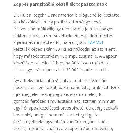
Zapper parazitaölő készülék tapasztalatok
Dr. Hulda Regehr Clark amerikai biológusnő fejlesztette
ki a készüléket, mely pozitív tartományba eső
frekvencián működik, így nem károsítja a szükséges
baktériumokat a szervezetünkben. Fájdalommentes
eljárásnak minősül és Pl., ha a digitális
EAV Voll
készülék képes akár 100 Hz-ez működni az azt jelenti,
hogy másodpercenként 100 impulzust ad le. A Zapper
készülék ezzel ellentétben, ha 30 kHz-en működik,
akkor egy másodperc alatt 30.000 impulzust ad le.
Így a frekvencia változással az adott frekvencián
pusztítja el a vírusokat, baktériumokat, gombákat. Ezek
újra megjelennek, így egy kezelés nem elég. Pl.
gombás fertőzés elmulasztása napi szinten minimum
egy hónapos kezeléssel orvosolható, de addig szokták
használni, amíg el nem múlik a betegség. Ha
érzékenyebbek vagyunk érezhetünk enyhe csípős
érzést, mikor használjuk a Zappert (7 perc kezelése,