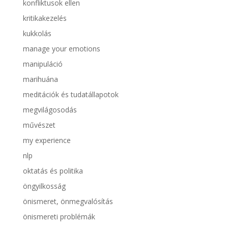
konfliktusok ellen
kritikakezelés
kukkolás
manage your emotions
manipuláció
marihuána
meditációk és tudatállapotok
megvilágosodás
művészet
my experience
nlp
oktatás és politika
öngyilkosság
önismeret, önmegvalósítás
önismereti problémák