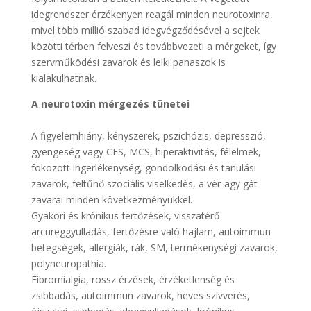
idegrendszer érzékenyen reagál minden neurotoxinra,
mivel több millió szabad idegvégződésével a sejtek
közötti térben felveszi és továbbvezeti a mérgeket, így
szervműködési zavarok és lelki panaszok is
kialakulhatnak.
A neurotoxin mérgezés tünetei
A figyelemhiány, kényszerek, pszichózis, depresszió,
gyengeség vagy CFS, MCS, hiperaktivitás, félelmek,
fokozott ingerlékenység, gondolkodási és tanulási
zavarok, feltűnő szociális viselkedés, a vér-agy gát
zavarai minden következményükkel.
Gyakori és krónikus fertőzések, visszatérő
arcüreggyulladás, fertőzésre való hajlam, autoimmun
betegségek, allergiák, rák, SM, termékenységi zavarok,
polyneuropathia.
Fibromialgia, rossz érzések, érzéketlenség és
zsibbadás, autoimmun zavarok, heves szívverés,