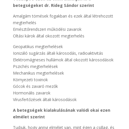
betegségeket dr. Rideg Sándor szerint
Amalgám tömések fogakban és ezek által létrehozott
megterhelés
Emésztőrendszeri működési zavarok
Oltási károk által okozott megterhelés
Geopatikus megterhelések
Ionizáló sugárzás általi károsodás, radioaktivitás
Elektromágneses hullámok által okozott károsodások
Pszichés megterhelések
Mechanikus megterhelések
Környezeti toxinok
Gócok és zavaró mezők
Hormonális zavarok
Vírusfertőzések általi károsodások
A betegségek kialakulásának valódi okai ezen
elmélet szerint
Tudjuk, hogy annyi elmélet van, mint égen a csillag, és