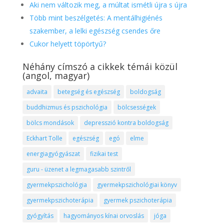
Aki nem változik meg, a múltat ismétli újra s újra
Több mint beszélgetés: A mentálhigiénés
szakember, a lelki egészség csendes őre
Cukor helyett töpörtyű?
Néhány címszó a cikkek témái közül
(angol, magyar)
advaita
betegség és egészség
boldogság
buddhizmus és pszichológia
bölcsességek
bölcs mondások
depresszió kontra boldogság
Eckhart Tolle
egészség
egó
elme
energiagyógyászat
fizikai test
guru - üzenet a legmagasabb szintről
gyermekpszichológia
gyermekpszichológiai könyv
gyermekpszichoterápia
gyermek pszichoterápia
gyógyítás
hagyományos kínai orvoslás
jóga