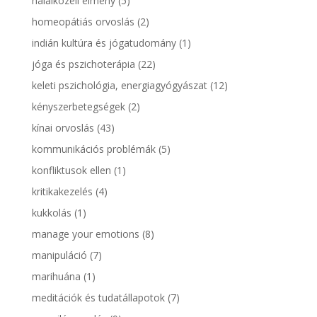
halálközeli élmény
(5)
homeopátiás orvoslás
(2)
indián kultúra és jógatudomány
(1)
jóga és pszichoterápia
(22)
keleti pszichológia, energiagyógyászat
(12)
kényszerbetegségek
(2)
kínai orvoslás
(43)
kommunikációs problémák
(5)
konfliktusok ellen
(1)
kritikakezelés
(4)
kukkolás
(1)
manage your emotions
(8)
manipuláció
(7)
marihuána
(1)
meditációk és tudatállapotok
(7)