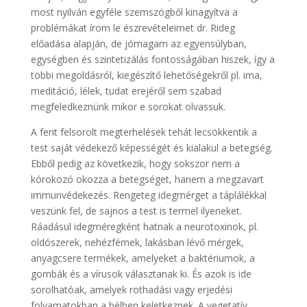
most nyilván egyféle szemszögből kinagyítva a
problémákat írom le észrevételeimet dr. Rideg
előadása alapján, de jómagam az egyensúlyban,
egységben és szintetizálás fontosságában hiszek, így a
többi megoldásról, kiegészítő lehetőségekről pl. ima,
meditáció, lélek, tudat erejéről sem szabad
megfeledkeznünk mikor e sorokat olvassuk.
A fent felsorolt megterhelések tehát lecsökkentik a
test saját védekező képességét és kialakul a betegség.
Ebből pedig az következik, hogy sokszor nem a
kórokozó okozza a betegséget, hanem a megzavart
immunvédekezés. Rengeteg idegmérget a táplálékkal
veszünk fel, de sajnos a test is termel ilyeneket.
Ráadásul idegméregként hatnak a neurotoxinok, pl.
oldószerek, nehézfémek, lakásban lévő mérgek,
anyagcsere termékek, amelyeket a baktériumok, a
gombák és a vírusok választanak ki. És azok is ide
sorolhatóak, amelyek rothadási vagy erjedési
folyamatokban a bélben keletkeznek. A vegetatív