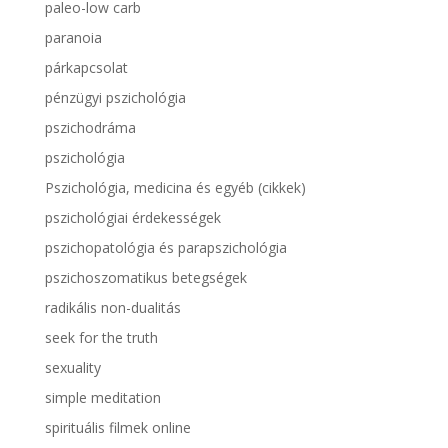
paleo-low carb
paranoia
párkapcsolat
pénzügyi pszichológia
pszichodráma
pszichológia
Pszichológia, medicina és egyéb (cikkek)
pszichológiai érdekességek
pszichopatológia és parapszichológia
pszichoszomatikus betegségek
radikális non-dualitás
seek for the truth
sexuality
simple meditation
spirituális filmek online