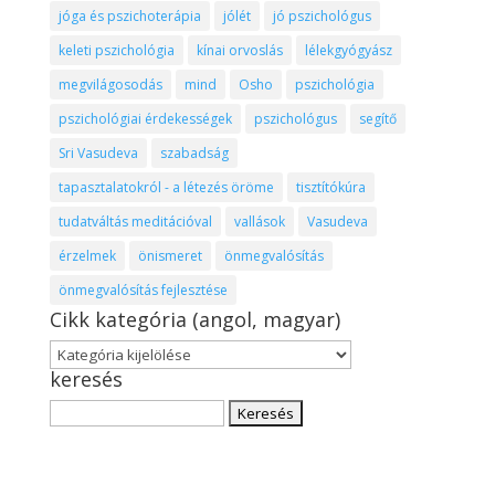
jóga és pszichoterápia
jólét
jó pszichológus
keleti pszichológia
kínai orvoslás
lélekgyógyász
megvilágosodás
mind
Osho
pszichológia
pszichológiai érdekességek
pszichológus
segítő
Sri Vasudeva
szabadság
tapasztalatokról - a létezés öröme
tisztítókúra
tudatváltás meditációval
vallások
Vasudeva
érzelmek
önismeret
önmegvalósítás
önmegvalósítás fejlesztése
Cikk kategória (angol, magyar)
Cikk
keresés
kategória
(angol,
Keresés:
magyar)