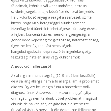
éjszakai zsibbadás, ideggyulladások, krónikus
fájdalmak, krónikus váll-kar szindróma, artrosis,
szívbetegségek, az agy leépülése és korai öregedés.
Ha 5 különböző anyagra reagál a szervezet, szinte
biztos, hogy MCS betegséggel állunk szemben.
Kizárólag lelki tünetek is lehetségesek: üresség érzése
a fejben, koncentráció és memória gyengeség, a
gondolkodó képesség megváltozása, határozatlanság,
figyelmetlenség, tanulási nehézségek,
hangulatingadozás, depresszió és ingerlékenység,
feszültség, hirtelen sírás vagy dührohamok.
A gócokról, allergiáról
Az allergia immunbetegség (90 %-a bélben kezdődik),
de a sallang allergia nem a fő allergia, ami a problémát
okozza, így azt kell megtalálnia a harcedzett Voll-
diagnosztának. A szervezet sokszor meggyógyítja
önmagát, így nem találunk idővel problémát, magától
eltűnik, de ha van góc, az gátolhatja a szervezet
öngyógyítását. A negyedik életévben már felléphetnek