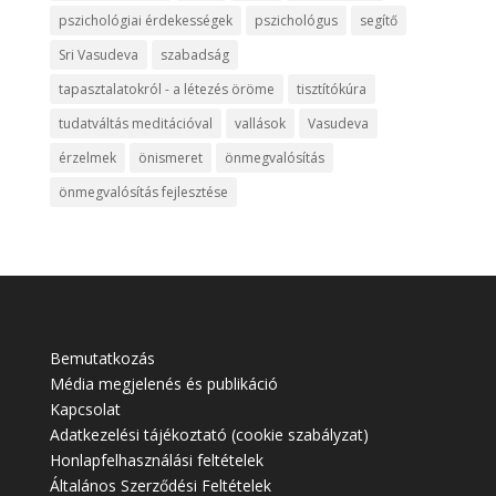
pszichológiai érdekességek
pszichológus
segítő
Sri Vasudeva
szabadság
tapasztalatokról - a létezés öröme
tisztítókúra
tudatváltás meditációval
vallások
Vasudeva
érzelmek
önismeret
önmegvalósítás
önmegvalósítás fejlesztése
Bemutatkozás
Média megjelenés és publikáció
Kapcsolat
Adatkezelési tájékoztató (cookie szabályzat)
Honlapfelhasználási feltételek
Általános Szerződési Feltételek