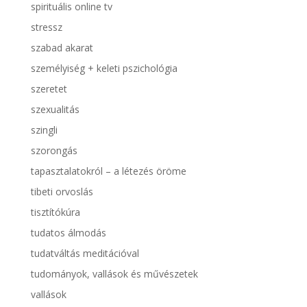
spirituális online tv
stressz
szabad akarat
személyiség + keleti pszichológia
szeretet
szexualitás
szingli
szorongás
tapasztalatokról – a létezés öröme
tibeti orvoslás
tisztítókúra
tudatos álmodás
tudatváltás meditációval
tudományok, vallások és művészetek
vallások