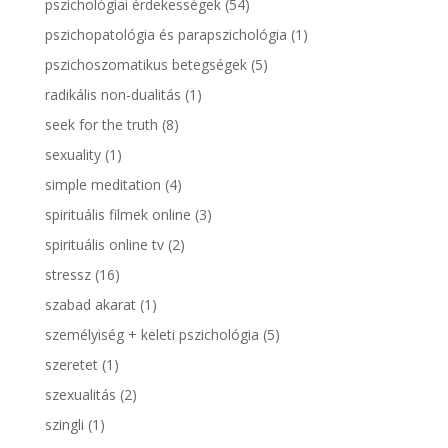
pszichológiai érdekességek
(54)
pszichopatológia és parapszichológia
(1)
pszichoszomatikus betegségek
(5)
radikális non-dualitás
(1)
seek for the truth
(8)
sexuality
(1)
simple meditation
(4)
spirituális filmek online
(3)
spirituális online tv
(2)
stressz
(16)
szabad akarat
(1)
személyiség + keleti pszichológia
(5)
szeretet
(1)
szexualitás
(2)
szingli
(1)