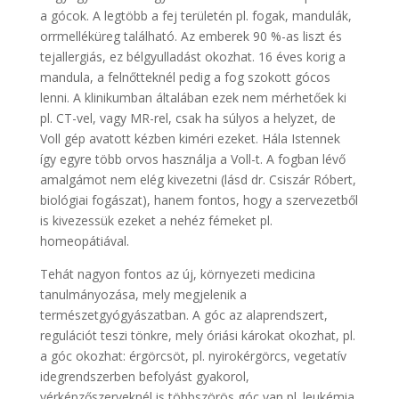
a gócok. A legtöbb a fej területén pl. fogak, mandulák,
orrmelléküreg található. Az emberek 90 %-as liszt és
tejallergiás, ez bélgyulladást okozhat. 16 éves korig a
mandula, a felnőtteknél pedig a fog szokott gócos
lenni. A klinikumban általában ezek nem mérhetőek ki
pl. CT-vel, vagy MR-rel, csak ha súlyos a helyzet, de
Voll gép avatott kézben kiméri ezeket. Hála Istennek
így egyre több orvos használja a Voll-t. A fogban lévő
amalgámot nem elég kivezetni (lásd dr. Csiszár Róbert,
biológiai fogászat), hanem fontos, hogy a szervezetből
is kivezessük ezeket a nehéz fémeket pl.
homeopátiával.
Tehát nagyon fontos az új, környezeti medicina
tanulmányozása, mely megjelenik a
természetgyógyászatban. A góc az alaprendszert,
regulációt teszi tönkre, mely óriási károkat okozhat, pl.
a góc okozhat: érgörcsöt, pl. nyirokérgörcs, vegetatív
idegrendszerben befolyást gyakorol,
vérképzőszerveknél is többszörös góc van pl. leukémia.