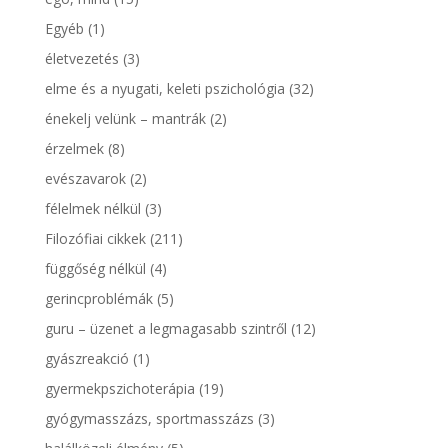
Egyéb
(1)
életvezetés
(3)
elme és a nyugati, keleti pszichológia
(32)
énekelj velünk – mantrák
(2)
érzelmek
(8)
evészavarok
(2)
félelmek nélkül
(3)
Filozófiai cikkek
(211)
függőség nélkül
(4)
gerincproblémák
(5)
guru – üzenet a legmagasabb szintről
(12)
gyászreakció
(1)
gyermekpszichoterápia
(19)
gyógymasszázs, sportmasszázs
(3)