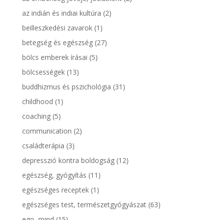
az indián és indiai kultúra
(2)
beilleszkedési zavarok
(1)
betegség és egészség
(27)
bölcs emberek írásai
(5)
bölcsességek
(13)
buddhizmus és pszichológia
(31)
childhood
(1)
coaching
(5)
communication
(2)
családterápia
(3)
depresszió kontra boldogság
(12)
egészség, gyógyítás
(11)
egészséges receptek
(1)
egészséges test, természetgyógyászat
(63)
ego, mind
(15)