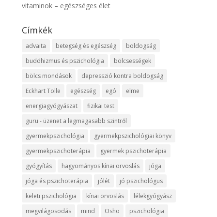
vitaminok – egészséges élet
Címkék
advaita
betegség és egészség
boldogság
buddhizmus és pszichológia
bölcsességek
bölcs mondások
depresszió kontra boldogság
Eckhart Tolle
egészség
egó
elme
energiagyógyászat
fizikai test
guru - üzenet a legmagasabb szintről
gyermekpszichológia
gyermekpszichológiai könyv
gyermekpszichoterápia
gyermek pszichoterápia
gyógyítás
hagyományos kínai orvoslás
jóga
jóga és pszichoterápia
jólét
jó pszichológus
keleti pszichológia
kínai orvoslás
lélekgyógyász
megvilágosodás
mind
Osho
pszichológia