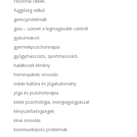
Filozófiai cikkek
függőség nélkül
gerincproblémák
guru – üzenet a legmagasabb szintről
gyászreakció
gyermekpszichoterápia
gyógymasszázs, sportmasszázs
halálközeli élmény
homeopátiás orvoslás
indián kultúra és jógatudomány
jóga és pszichoterápia
keleti pszichológia, energiagyógyászat
kényszerbetegségek
kínai orvoslás
kommunikációs problémák