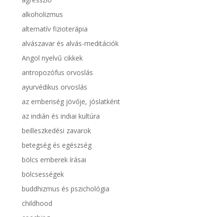
alkoholizmus
alternatív fizioterápia
alvászavar és alvás-meditációk
Angol nyelvű cikkek
antropozófus orvoslás
ayurvédikus orvoslás
az emberiség jövője, jóslatként
az indián és indiai kultúra
beilleszkedési zavarok
betegség és egészség
bölcs emberek írásai
bölcsességek
buddhizmus és pszichológia
childhood