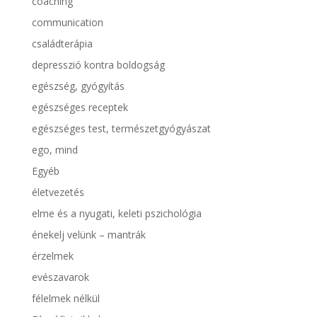
coaching
communication
családterápia
depresszió kontra boldogság
egészség, gyógyítás
egészséges receptek
egészséges test, természetgyógyászat
ego, mind
Egyéb
életvezetés
elme és a nyugati, keleti pszichológia
énekelj velünk – mantrák
érzelmek
evészavarok
félelmek nélkül