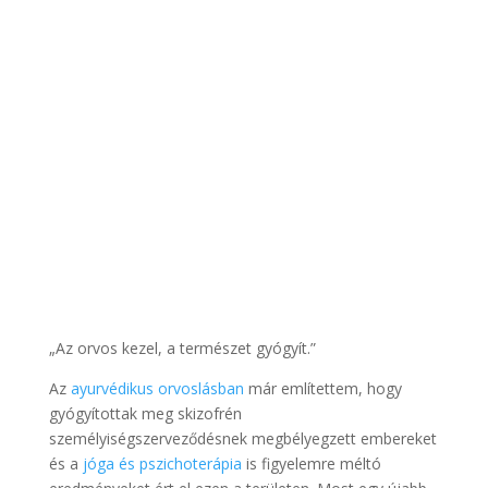
„Az orvos kezel, a természet gyógyít.”
Az
ayurvédikus orvoslásban
már említettem, hogy
gyógyítottak meg skizofrén
személyiségszerveződésnek megbélyegzett embereket
és a
jóga és pszichoterápia
is figyelemre méltó