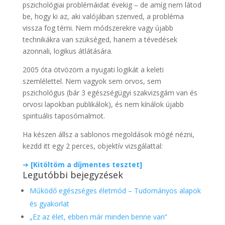
pszichológiai problémáidat évekig – de amíg nem látod
be, hogy ki az, aki valójában szenved, a probléma
vissza fog térni. Nem módszerekre vagy újabb
technikákra van szükséged, hanem a tévedések
azonnali, logikus átlátására.
2005 óta ötvözöm a nyugati logikát a keleti
szemlélettel. Nem vagyok sem orvos, sem
pszichológus (bár 3 egészségügyi szakvizsgám van és
orvosi lapokban publikálok), és nem kínálok újabb
spirituális taposómalmot.
Ha készen állsz a sablonos megoldások mögé nézni,
kezdd itt egy 2 perces, objektív vizsgálattal:
➔
[Kitöltöm a díjmentes tesztet]
Legutóbbi bejegyzések
Működő egészséges életmód – Tudományos alapok
és gyakorlat
„Ez az élet, ebben már minden benne van”