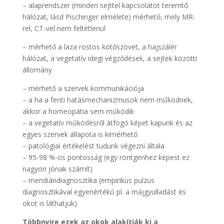
– alaprendszer (minden sejttel kapcsolatot teremtő
hálózat, lásd Pischinger elmélete) mérhető, mely MR-
rel, CT-vel nem feltétlenül
– mérhető a laza rostos kötőszövet, a hajszálér
hálózat, a vegetatív idegi végződések, a sejtek közötti
állomány
– mérhető a szervek kommunikációja
– a ha a fenti hatásmechanizmusok nem működnek,
akkor a homeopátia sem működik
– a vegetatív működésről átfogó képet kapunk és az
egyes szervek állapota is kimérhető
– patológiai értékelést tudunk végezni általa
– 95-98 %-os pontosság (egy röntgenhez képest ez
nagyon jónak számít)
– meridiándiagnosztika (empirikus pulzus
diagnosztikával egyenértékű pl. a májgyulladást és
okot is láthatjuk)
Többnyire ezek az okok alakítják ki a