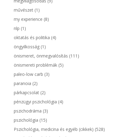
megvilágosodás
(9)
művészet
(1)
my experience
(8)
nlp
(1)
oktatás és politika
(4)
öngyilkosság
(1)
önismeret, önmegvalósítás
(111)
önismereti problémák
(5)
paleo-low carb
(3)
paranoia
(2)
párkapcsolat
(2)
pénzügyi pszichológia
(4)
pszichodráma
(3)
pszichológia
(15)
Pszichológia, medicina és egyéb (cikkek)
(528)