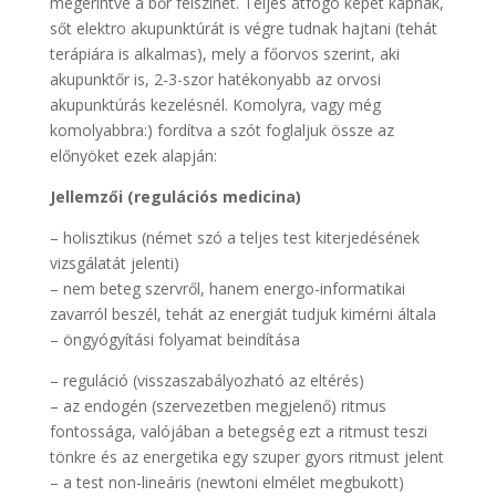
megérintve a bőr felszínét. Teljes átfogó képet kapnak,
sőt elektro akupunktúrát is végre tudnak hajtani (tehát
terápiára is alkalmas), mely a főorvos szerint, aki
akupunktőr is, 2-3-szor hatékonyabb az orvosi
akupunktúrás kezelésnél. Komolyra, vagy még
komolyabbra:) fordítva a szót foglaljuk össze az
előnyöket ezek alapján:
Jellemzői (regulációs medicina)
– holisztikus (német szó a teljes test kiterjedésének
vizsgálatát jelenti)
– nem beteg szervről, hanem energo-informatikai
zavarról beszél, tehát az energiát tudjuk kimérni általa
– öngyógyítási folyamat beindítása
– reguláció (visszaszabályozható az eltérés)
– az endogén (szervezetben megjelenő) ritmus
fontossága, valójában a betegség ezt a ritmust teszi
tönkre és az energetika egy szuper gyors ritmust jelent
– a test non-lineáris (newtoni elmélet megbukott)