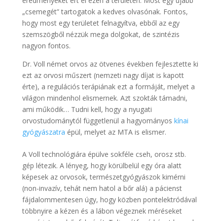
eredményeket ért el ezen a területen. Most egy újabb
„csemegét” tartogatok a kedves olvasónak. Fontos,
hogy most egy területet felnagyítva, ebből az egy
szemszögből nézzük mega dolgokat, de szintézis
nagyon fontos.
Dr. Voll német orvos az ötvenes években fejlesztette ki
ezt az orvosi műszert (nemzeti nagy díjat is kapott
érte), a regulációs terápiának ezt a formáját, melyet a
világon mindenhol elismernek. Azt szokták támadni,
ami működik… Tudni kell, hogy a nyugati
orvostudománytól függetlenül a hagyományos
kínai
gyógyászatra
épül, melyet az MTA is elismer.
A Voll technológiára épülve sokféle cseh, orosz stb.
gép létezik. A lényeg, hogy körülbelül egy óra alatt
képesek az orvosok, természetgyógyászok kimérni
(non-invazív, tehát nem hatol a bőr alá) a pácienst
fájdalommentesen úgy, hogy közben pontelektródával
többnyire a kézen és a lábon végeznek méréseket