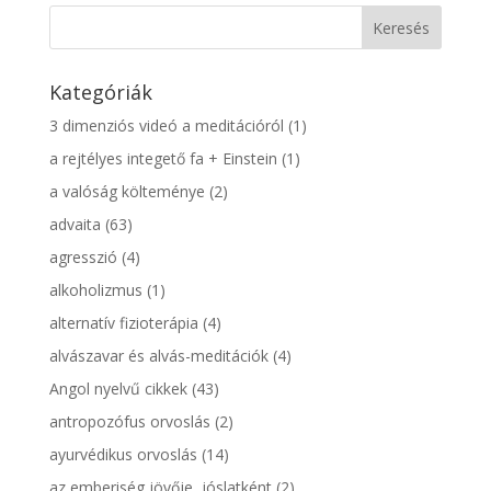
Kategóriák
3 dimenziós videó a meditációról
(1)
a rejtélyes integető fa + Einstein
(1)
a valóság költeménye
(2)
advaita
(63)
agresszió
(4)
alkoholizmus
(1)
alternatív fizioterápia
(4)
alvászavar és alvás-meditációk
(4)
Angol nyelvű cikkek
(43)
antropozófus orvoslás
(2)
ayurvédikus orvoslás
(14)
az emberiség jövője, jóslatként
(2)