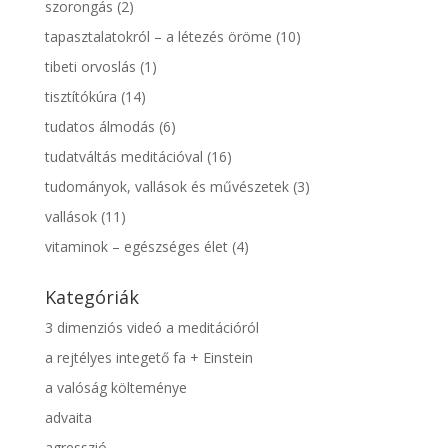
szorongás
(2)
tapasztalatokról – a létezés öröme
(10)
tibeti orvoslás
(1)
tisztítókúra
(14)
tudatos álmodás
(6)
tudatváltás meditációval
(16)
tudományok, vallások és művészetek
(3)
vallások
(11)
vitaminok – egészséges élet
(4)
Kategóriák
3 dimenziós videó a meditációról
a rejtélyes integető fa + Einstein
a valóság költeménye
advaita
agresszió