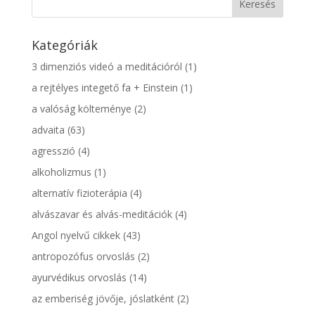
Kategóriák
3 dimenziós videó a meditációról
(1)
a rejtélyes integető fa + Einstein
(1)
a valóság költeménye
(2)
advaita
(63)
agresszió
(4)
alkoholizmus
(1)
alternatív fizioterápia
(4)
alvászavar és alvás-meditációk
(4)
Angol nyelvű cikkek
(43)
antropozófus orvoslás
(2)
ayurvédikus orvoslás
(14)
az emberiség jövője, jóslatként
(2)