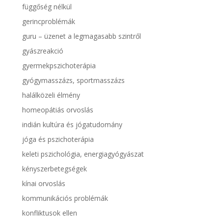
függőség nélkül
gerincproblémák
guru – üzenet a legmagasabb szintről
gyászreakció
gyermekpszichoterápia
gyógymasszázs, sportmasszázs
halálközeli élmény
homeopátiás orvoslás
indián kultúra és jógatudomány
jóga és pszichoterápia
keleti pszichológia, energiagyógyászat
kényszerbetegségek
kínai orvoslás
kommunikációs problémák
konfliktusok ellen