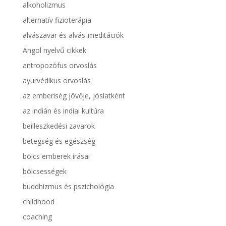
alkoholizmus
alternatív fizioterápia
alvászavar és alvás-meditációk
Angol nyelvű cikkek
antropozófus orvoslás
ayurvédikus orvoslás
az emberiség jövője, jóslatként
az indián és indiai kultúra
beilleszkedési zavarok
betegség és egészség
bölcs emberek írásai
bölcsességek
buddhizmus és pszichológia
childhood
coaching