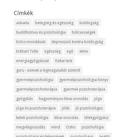
Címkék
advaita
betegség és egészség
boldogság
buddhizmus és pszichológia
bölcsességek
bölcs mondások
depresszió kontra boldogság
Eckhart Tolle
egészség
egó
elme
energiagyógyászat
fizikai test
guru - üzenet a legmagasabb szintről
gyermekpszichológia
gyermekpszichológiai könyv
gyermekpszichoterápia
gyermek pszichoterápia
gyógyítás
hagyományos kínai orvoslás
jóga
jóga és pszichoterápia
jólét
jó pszichológus
keleti pszichológia
kínai orvoslás
lélekgyógyász
megvilágosodás
mind
Osho
pszichológia
pszichológiai érdekességek
pszichológus
segítő