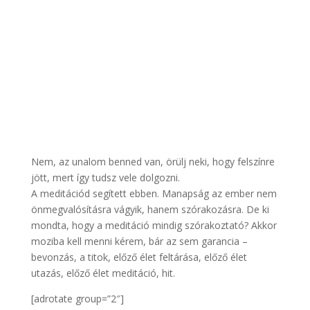
Nem, az unalom benned van, örülj neki, hogy felszínre
jött, mert így tudsz vele dolgozni.
A meditációd segített ebben. Manapság az ember nem
önmegvalósításra vágyik, hanem szórakozásra. De ki
mondta, hogy a meditáció mindig szórakoztató? Akkor
moziba kell menni kérem, bár az sem garancia –
bevonzás, a titok, előző élet feltárása, előző élet
utazás, előző élet meditáció, hit.
[adrotate group=”2″]