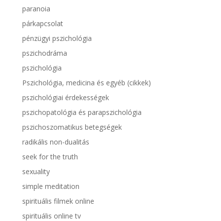
paranoia
párkapcsolat
pénzügyi pszichológia
pszichodráma
pszichológia
Pszichológia, medicina és egyéb (cikkek)
pszichológiai érdekességek
pszichopatológia és parapszichológia
pszichoszomatikus betegségek
radikális non-dualitás
seek for the truth
sexuality
simple meditation
spirituális filmek online
spirituális online tv