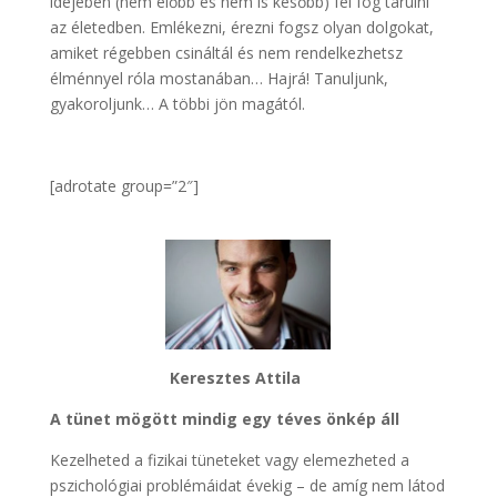
idejében (nem előbb és nem is később) fel fog tárulni
az életedben. Emlékezni, érezni fogsz olyan dolgokat,
amiket régebben csináltál és nem rendelkezhetsz
élménnyel róla mostanában… Hajrá! Tanuljunk,
gyakoroljunk… A többi jön magától.
[adrotate group=”2″]
Keresztes Attila
A tünet mögött mindig egy téves önkép áll
Kezelheted a fizikai tüneteket vagy elemezheted a
pszichológiai problémáidat évekig – de amíg nem látod