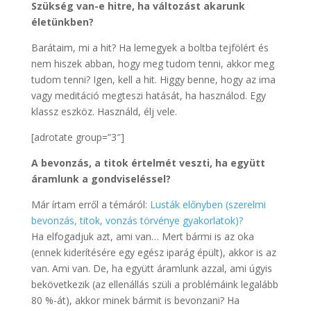
Szükség van-e hitre, ha változást akarunk
életünkben?
Barátaim, mi a hit? Ha lemegyek a boltba tejfölért és
nem hiszek abban, hogy meg tudom tenni, akkor meg
tudom tenni? Igen, kell a hit. Higgy benne, hogy az ima
vagy meditáció megteszi hatását, ha használod. Egy
klassz eszköz. Használd, élj vele.
[adrotate group=”3″]
A bevonzás, a titok értelmét veszti, ha együtt
áramlunk a gondviseléssel?
Már írtam erről a témáról:
Lusták előnyben (szerelmi
bevonzás, titok, vonzás törvénye gyakorlatok)?
Ha elfogadjuk azt, ami van… Mert bármi is az oka
(ennek kiderítésére egy egész iparág épült), akkor is az
van. Ami van. De, ha együtt áramlunk azzal, ami úgyis
bekövetkezik (az ellenállás szüli a problémáink legalább
80 %-át), akkor minek bármit is bevonzani? Ha