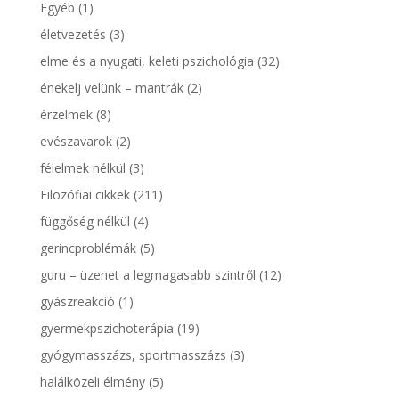
Egyéb
(1)
életvezetés
(3)
elme és a nyugati, keleti pszichológia
(32)
énekelj velünk – mantrák
(2)
érzelmek
(8)
evészavarok
(2)
félelmek nélkül
(3)
Filozófiai cikkek
(211)
függőség nélkül
(4)
gerincproblémák
(5)
guru – üzenet a legmagasabb szintről
(12)
gyászreakció
(1)
gyermekpszichoterápia
(19)
gyógymasszázs, sportmasszázs
(3)
halálközeli élmény
(5)