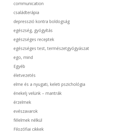
communication
családterápia
depresszió kontra boldogság
egészség, gyógyítás
egészséges receptek
egészséges test, természetgyógyászat
ego, mind
Egyéb
életvezetés
elme és a nyugati, keleti pszichológia
énekelj velünk – mantrák
érzelmek
evészavarok
félelmek nélkül
Filozófiai cikkek