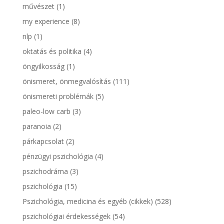
művészet
(1)
my experience
(8)
nlp
(1)
oktatás és politika
(4)
öngyilkosság
(1)
önismeret, önmegvalósítás
(111)
önismereti problémák
(5)
paleo-low carb
(3)
paranoia
(2)
párkapcsolat
(2)
pénzügyi pszichológia
(4)
pszichodráma
(3)
pszichológia
(15)
Pszichológia, medicina és egyéb (cikkek)
(528)
pszichológiai érdekességek
(54)