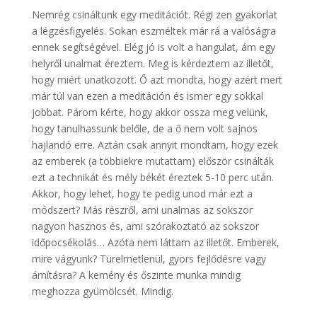
Nemrég csináltunk egy meditációt. Régi zen gyakorlat
a légzésfigyelés. Sokan eszméltek már rá a valóságra
ennek segítségével. Elég jó is volt a hangulat, ám egy
helyről unalmat éreztem. Meg is kérdeztem az illetőt,
hogy miért unatkozott. Ő azt mondta, hogy azért mert
már túl van ezen a meditáción és ismer egy sokkal
jobbat. Párom kérte, hogy akkor ossza meg velünk,
hogy tanulhassunk belőle, de a ő nem volt sajnos
hajlandó erre. Aztán csak annyit mondtam, hogy ezek
az emberek (a többiekre mutattam) először csinálták
ezt a technikát és mély békét éreztek 5-10 perc után.
Akkor, hogy lehet, hogy te pedig unod már ezt a
módszert? Más részről, ami unalmas az sokszor
nagyon hasznos és, ami szórakoztató az sokszor
időpocsékolás… Azóta nem láttam az illetőt. Emberek,
mire vágyunk? Türelmetlenül, gyors fejlődésre vagy
ámításra? A kemény és őszinte munka mindig
meghozza gyümölcsét. Mindig.