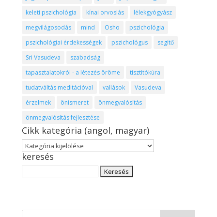
keleti pszichológia
kínai orvoslás
lélekgyógyász
megvilágosodás
mind
Osho
pszichológia
pszichológiai érdekességek
pszichológus
segítő
Sri Vasudeva
szabadság
tapasztalatokról - a létezés öröme
tisztítókúra
tudatváltás meditációval
vallások
Vasudeva
érzelmek
önismeret
önmegvalósítás
önmegvalósítás fejlesztése
Cikk kategória (angol, magyar)
Cikk
keresés
kategória
(angol,
Keresés:
magyar)