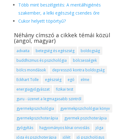
Több mint beszélgetés: A mentálhigiénés
szakember, a lelki egészség csendes őre
Cukor helyett töpörtyű?
Néhány címszó a cikkek témái közül
(angol, magyar)
advaita
betegség és egészség
boldogság
buddhizmus és pszichológia
bölcsességek
bölcs mondások
depresszió kontra boldogság
Eckhart Tolle
egészség
egó
elme
energiagyógyászat
fizikai test
guru - üzenet a legmagasabb szintről
gyermekpszichológia
gyermekpszichológiai könyv
gyermekpszichoterápia
gyermek pszichoterápia
gyógyítás
hagyományos kínai orvoslás
jóga
jóga és pszichoterápia
jólét
jó pszichológus