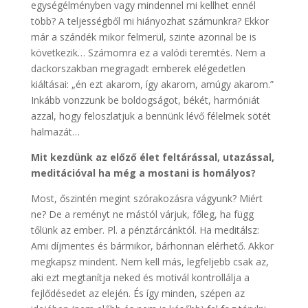
egységélményben vagy mindennel mi kellhet ennél
több? A teljességből mi hiányozhat számunkra? Ekkor
már a szándék mikor felmerül, szinte azonnal be is
következik… Számomra ez a valódi teremtés. Nem a
dackorszakban megragadt emberek elégedetlen
kiáltásai: „én ezt akarom, így akarom, amúgy akarom.”
Inkább vonzzunk be boldogságot, békét, harmóniát
azzal, hogy feloszlatjuk a bennünk lévő félelmek sötét
halmazát…
Mit kezdünk az előző élet feltárással, utazással,
meditációval ha még a mostani is homályos?
Most, őszintén megint szórakozásra vágyunk? Miért
ne? De a reményt ne mástól várjuk, főleg, ha függ
tőlünk az ember. Pl. a pénztárcánktól. Ha meditálsz:
Ami díjmentes és bármikor, bárhonnan elérhető. Akkor
megkapsz mindent. Nem kell más, legfeljebb csak az,
aki ezt megtanítja neked és motivál kontrollálja a
fejlődésedet az elején. És így minden, szépen az