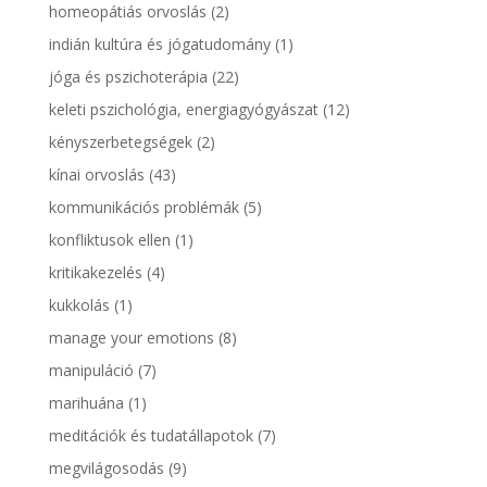
homeopátiás orvoslás
(2)
indián kultúra és jógatudomány
(1)
jóga és pszichoterápia
(22)
keleti pszichológia, energiagyógyászat
(12)
kényszerbetegségek
(2)
kínai orvoslás
(43)
kommunikációs problémák
(5)
konfliktusok ellen
(1)
kritikakezelés
(4)
kukkolás
(1)
manage your emotions
(8)
manipuláció
(7)
marihuána
(1)
meditációk és tudatállapotok
(7)
megvilágosodás
(9)