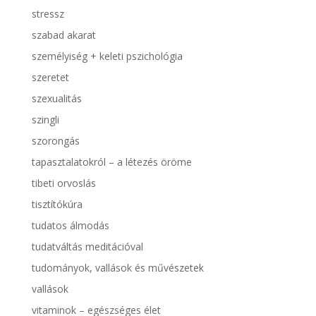
stressz
szabad akarat
személyiség + keleti pszichológia
szeretet
szexualitás
szingli
szorongás
tapasztalatokról – a létezés öröme
tibeti orvoslás
tisztítókúra
tudatos álmodás
tudatváltás meditációval
tudományok, vallások és művészetek
vallások
vitaminok – egészséges élet