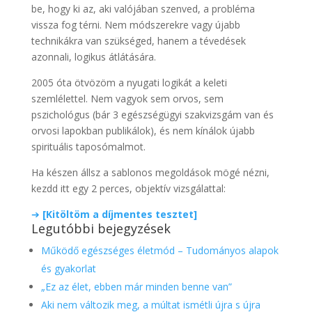
be, hogy ki az, aki valójában szenved, a probléma
vissza fog térni. Nem módszerekre vagy újabb
technikákra van szükséged, hanem a tévedések
azonnali, logikus átlátására.
2005 óta ötvözöm a nyugati logikát a keleti
szemlélettel. Nem vagyok sem orvos, sem
pszichológus (bár 3 egészségügyi szakvizsgám van és
orvosi lapokban publikálok), és nem kínálok újabb
spirituális taposómalmot.
Ha készen állsz a sablonos megoldások mögé nézni,
kezdd itt egy 2 perces, objektív vizsgálattal:
➔
[Kitöltöm a díjmentes tesztet]
Legutóbbi bejegyzések
Működő egészséges életmód – Tudományos alapok
és gyakorlat
„Ez az élet, ebben már minden benne van”
Aki nem változik meg, a múltat ismétli újra s újra