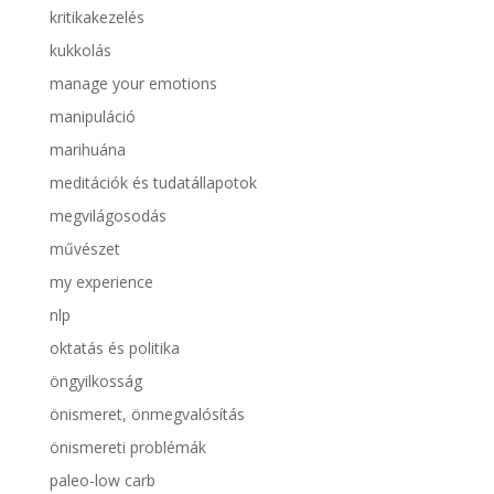
kritikakezelés
kukkolás
manage your emotions
manipuláció
marihuána
meditációk és tudatállapotok
megvilágosodás
művészet
my experience
nlp
oktatás és politika
öngyilkosság
önismeret, önmegvalósítás
önismereti problémák
paleo-low carb