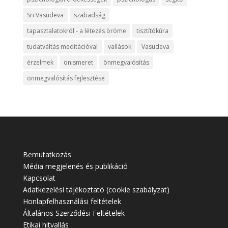
Sri Vasudeva
szabadság
tapasztalatokról - a létezés öröme
tisztítókúra
tudatváltás meditációval
vallások
Vasudeva
érzelmek
önismeret
önmegvalósítás
önmegvalósítás fejlesztése
Bemutatkozás
Média megjelenés és publikáció
Kapcsolat
Adatkezelési tájékoztató (cookie szabályzat)
Honlapfelhasználási feltételek
Általános Szerződési Feltételek
Etikai hitvallás