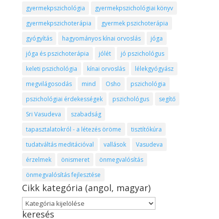
gyermekpszichológia
gyermekpszichológiai könyv
gyermekpszichoterápia
gyermek pszichoterápia
gyógyítás
hagyományos kínai orvoslás
jóga
jóga és pszichoterápia
jólét
jó pszichológus
keleti pszichológia
kínai orvoslás
lélekgyógyász
megvilágosodás
mind
Osho
pszichológia
pszichológiai érdekességek
pszichológus
segítő
Sri Vasudeva
szabadság
tapasztalatokról - a létezés öröme
tisztítókúra
tudatváltás meditációval
vallások
Vasudeva
érzelmek
önismeret
önmegvalósítás
önmegvalósítás fejlesztése
Cikk kategória (angol, magyar)
Cikk
keresés
kategória