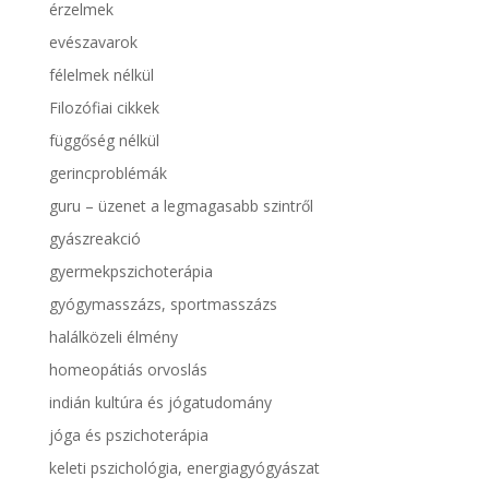
érzelmek
evészavarok
félelmek nélkül
Filozófiai cikkek
függőség nélkül
gerincproblémák
guru – üzenet a legmagasabb szintről
gyászreakció
gyermekpszichoterápia
gyógymasszázs, sportmasszázs
halálközeli élmény
homeopátiás orvoslás
indián kultúra és jógatudomány
jóga és pszichoterápia
keleti pszichológia, energiagyógyászat