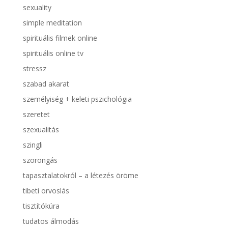
sexuality
simple meditation
spirituális filmek online
spirituális online tv
stressz
szabad akarat
személyiség + keleti pszichológia
szeretet
szexualitás
szingli
szorongás
tapasztalatokról – a létezés öröme
tibeti orvoslás
tisztítókúra
tudatos álmodás