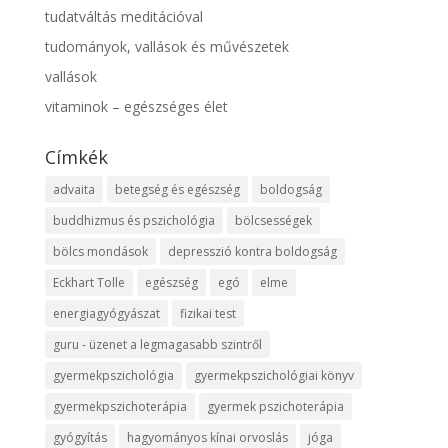
tudatváltás meditációval
tudományok, vallások és művészetek
vallások
vitaminok – egészséges élet
Címkék
advaita
betegség és egészség
boldogság
buddhizmus és pszichológia
bölcsességek
bölcs mondások
depresszió kontra boldogság
Eckhart Tolle
egészség
egó
elme
energiagyógyászat
fizikai test
guru - üzenet a legmagasabb szintről
gyermekpszichológia
gyermekpszichológiai könyv
gyermekpszichoterápia
gyermek pszichoterápia
gyógyítás
hagyományos kínai orvoslás
jóga