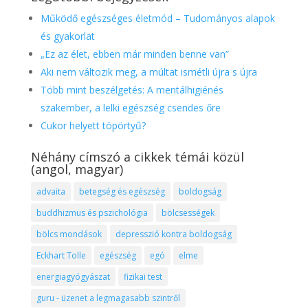
Működő egészséges életmód – Tudományos alapok
és gyakorlat
„Ez az élet, ebben már minden benne van”
Aki nem változik meg, a múltat ismétli újra s újra
Több mint beszélgetés: A mentálhigiénés
szakember, a lelki egészség csendes őre
Cukor helyett töpörtyű?
Néhány címszó a cikkek témái közül
(angol, magyar)
advaita
betegség és egészség
boldogság
buddhizmus és pszichológia
bölcsességek
bölcs mondások
depresszió kontra boldogság
Eckhart Tolle
egészség
egó
elme
energiagyógyászat
fizikai test
guru - üzenet a legmagasabb szintről