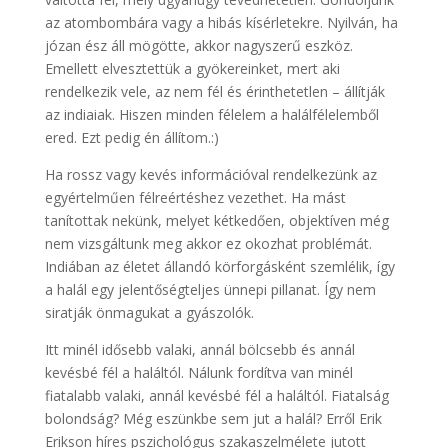
az atombombára vagy a hibás kísérletekre. Nyilván, ha
józan ész áll mögötte, akkor nagyszerű eszköz.
Emellett elvesztettük a gyökereinket, mert aki
rendelkezik vele, az nem fél és érinthetetlen – állítják
az indiaiak. Hiszen minden félelem a halálfélelemből
ered. Ezt pedig én állítom.:)
Ha rossz vagy kevés információval rendelkezünk az
egyértelműen félreértéshez vezethet. Ha mást
tanítottak nekünk, melyet kétkedően, objektíven még
nem vizsgáltunk meg akkor ez okozhat problémát.
Indiában az életet állandó körforgásként szemlélik, így
a halál egy jelentőségteljes ünnepi pillanat. Így nem
siratják önmagukat a gyászolók.
Itt minél idősebb valaki, annál bölcsebb és annál
kevésbé fél a haláltól. Nálunk fordítva van minél
fiatalabb valaki, annál kevésbé fél a haláltól. Fiatalság
bolondság? Még eszünkbe sem jut a halál? Erről Erik
Erikson híres pszichológus szakaszelmélete jutott