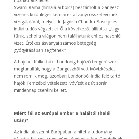
hozhatnánk létre.
Swami Rama (himalájai bölcs) beszámolt a Gangesz
vizének különleges kémiai és ásványi összetevőinek
vizsgálatáról, melyet dr. Jagdish Chandra Bose jeles
indiai tudós végzett el. Ő a következőt állította: ,,Úgy
tűnik, sehol a világon nem találhatunk ehhez hasonló
vizet. Értékes ásványai számos betegség
gyógyításában segítenek.”
A hajdani Kalkuttától Londonig hajózó tengerészek
megtanulták, hogy a Gangeszből vett ivóvízkészlet
nem romlik meg, azonban Londonból India felé tartó
hajók Temzéből vételezett ivóvízét az út során
mindennap cserélni kellett.
Miért fél az európai ember a haláltól (halál
után)?
Az indiaiak szerint Európában a hitet a tudomány
váltotta fel, mely ugyanúgy tévedhetetlen. Gondoljunk