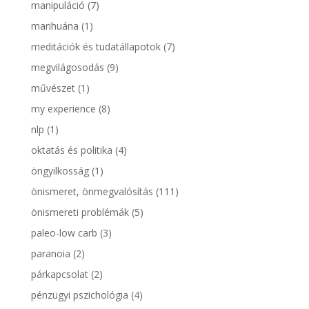
manipuláció
(7)
marihuána
(1)
meditációk és tudatállapotok
(7)
megvilágosodás
(9)
művészet
(1)
my experience
(8)
nlp
(1)
oktatás és politika
(4)
öngyilkosság
(1)
önismeret, önmegvalósítás
(111)
önismereti problémák
(5)
paleo-low carb
(3)
paranoia
(2)
párkapcsolat
(2)
pénzügyi pszichológia
(4)