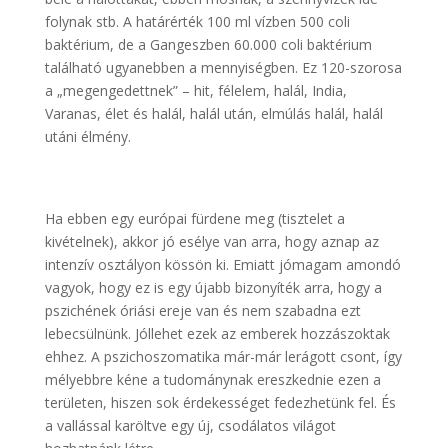
folynak stb. A határérték 100 ml vízben 500 coli
baktérium, de a Gangeszben 60.000 coli baktérium
található ugyanebben a mennyiségben. Ez 120-szorosa
a „megengedettnek” – hit, félelem, halál, India,
Varanas, élet és halál, halál után, elmúlás halál, halál
utáni élmény.
Ha ebben egy európai fürdene meg (tisztelet a
kivételnek), akkor jó esélye van arra, hogy aznap az
intenzív osztályon kössön ki. Emiatt jómagam amondó
vagyok, hogy ez is egy újabb bizonyíték arra, hogy a
pszichének óriási ereje van és nem szabadna ezt
lebecsülnünk. Jóllehet ezek az emberek hozzászoktak
ehhez. A pszichoszomatika már-már lerágott csont, így
mélyebbre kéne a tudománynak ereszkednie ezen a
területen, hiszen sok érdekességet fedezhetünk fel. És
a vallással karöltve egy új, csodálatos világot