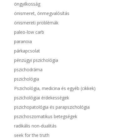
öngyilkosság
önismeret, önmegvalósítás
önismereti problémák
paleo-low carb
paranoia
párkapcsolat
pénzügyi pszichológia
pszichodráma
pszichológia
Pszichológia, medicina és egyéb (cikkek)
pszichológiai érdekességek
pszichopatológia és parapszichológia
pszichoszomatikus betegségek
radikális non-dualitás
seek for the truth