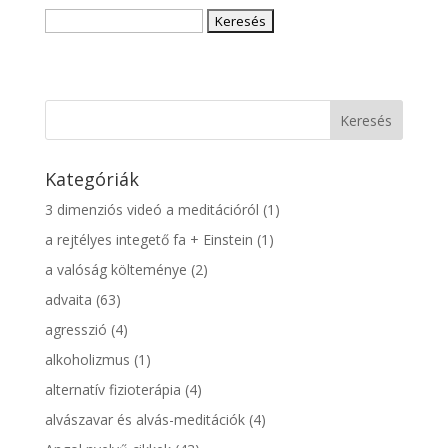
(angol,
Keresés:
magyar)
Kategóriák
3 dimenziós videó a meditációról
(1)
a rejtélyes integető fa + Einstein
(1)
a valóság költeménye
(2)
advaita
(63)
agresszió
(4)
alkoholizmus
(1)
alternatív fizioterápia
(4)
alvászavar és alvás-meditációk
(4)