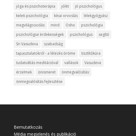
jóga és pszichoterápia
jólét
jó pszichológus
keleti pszichológia
kínai orvoslás
lélekgyógyász
megvilágosodás
mind
Osho
pszichológia
pszichológiai érdekességek
pszichológus
segítő
Sri Vasudeva
szabadság
tapasztalatokról - a létezés öröme
tisztítókúra
tudatváltás meditációval
vallások
Vasudeva
érzelmek
önismeret
önmegvalósítás
önmegvalósítás fejlesztése
Bemutatkozás
Média megjelenés és publikáció