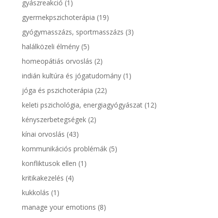
gyászreakció
(1)
gyermekpszichoterápia
(19)
gyógymasszázs, sportmasszázs
(3)
halálközeli élmény
(5)
homeopátiás orvoslás
(2)
indián kultúra és jógatudomány
(1)
jóga és pszichoterápia
(22)
keleti pszichológia, energiagyógyászat
(12)
kényszerbetegségek
(2)
kínai orvoslás
(43)
kommunikációs problémák
(5)
konfliktusok ellen
(1)
kritikakezelés
(4)
kukkolás
(1)
manage your emotions
(8)