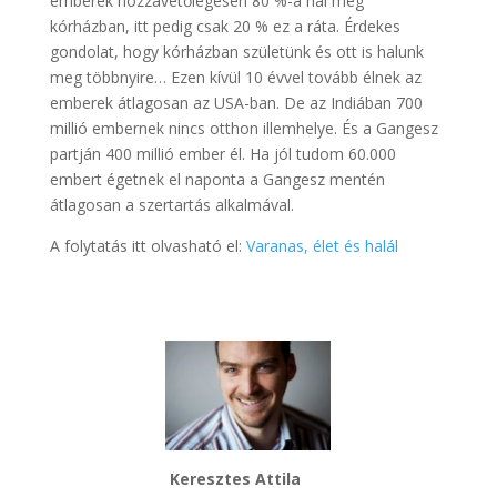
emberek hozzávetőlegesen 80 %-a hal meg
kórházban, itt pedig csak 20 % ez a ráta. Érdekes
gondolat, hogy kórházban születünk és ott is halunk
meg többnyire… Ezen kívül 10 évvel tovább élnek az
emberek átlagosan az USA-ban. De az Indiában 700
millió embernek nincs otthon illemhelye. És a Gangesz
partján 400 millió ember él. Ha jól tudom 60.000
embert égetnek el naponta a Gangesz mentén
átlagosan a szertartás alkalmával.
A folytatás itt olvasható el:
Varanas, élet és halál
Keresztes Attila