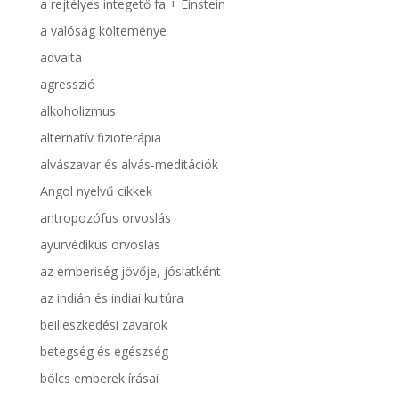
a rejtélyes integető fa + Einstein
a valóság költeménye
advaita
agresszió
alkoholizmus
alternatív fizioterápia
alvászavar és alvás-meditációk
Angol nyelvű cikkek
antropozófus orvoslás
ayurvédikus orvoslás
az emberiség jövője, jóslatként
az indián és indiai kultúra
beilleszkedési zavarok
betegség és egészség
bölcs emberek írásai