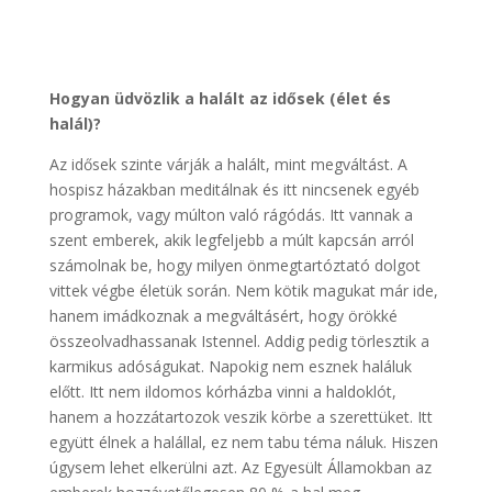
Hogyan üdvözlik a halált az idősek (élet és
halál)?
Az idősek szinte várják a halált, mint megváltást. A
hospisz házakban meditálnak és itt nincsenek egyéb
programok, vagy múlton való rágódás. Itt vannak a
szent emberek, akik legfeljebb a múlt kapcsán arról
számolnak be, hogy milyen önmegtartóztató dolgot
vittek végbe életük során. Nem kötik magukat már ide,
hanem imádkoznak a megváltásért, hogy örökké
összeolvadhassanak Istennel. Addig pedig törlesztik a
karmikus adóságukat. Napokig nem esznek haláluk
előtt. Itt nem ildomos kórházba vinni a haldoklót,
hanem a hozzátartozok veszik körbe a szerettüket. Itt
együtt élnek a halállal, ez nem tabu téma náluk. Hiszen
úgysem lehet elkerülni azt. Az Egyesült Államokban az