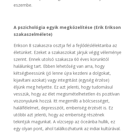
eszembe.
A pszichológia egyik megközelítése (Erik Erikson
szakaszelmélete)
Erikson 8 szakaszra osztja fel a fejlődéslélektanba az
életünket. Ezeket a szakaszokat járjuk végig véleménye
szerint. Ennek utolsó szakasza 60 éves korunktól
halálunkig tart. Ebben lehetőség van arra, hogy
kétségbeessünk (jó lenne újra kezdeni a dolgokat,
kijavítani azokat) vagy integritást (egység érzése)
éljünk meg helyette. Ez azt jelenti, hogy tudomásul
vesszük, hogy az élet megismételhetetlen és pozitívan
viszonyulunk hozzá. Itt megemlíti a bölcsességet,
halálfélelmet, depressziót, emberiség érzését is. Ez
utóbbi azt jelenti, hogy az emberiség részének
tekintjük magunkat. A vízcsepp az óceánba hullik, ez
egy olyan pont, ahol találkozhatunk az indiai kultúrával.