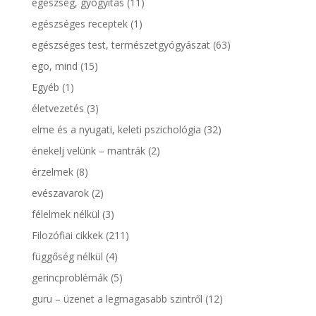
egészség, gyógyítás
(11)
egészséges receptek
(1)
egészséges test, természetgyógyászat
(63)
ego, mind
(15)
Egyéb
(1)
életvezetés
(3)
elme és a nyugati, keleti pszichológia
(32)
énekelj velünk – mantrák
(2)
érzelmek
(8)
evészavarok
(2)
félelmek nélkül
(3)
Filozófiai cikkek
(211)
függőség nélkül
(4)
gerincproblémák
(5)
guru – üzenet a legmagasabb szintről
(12)