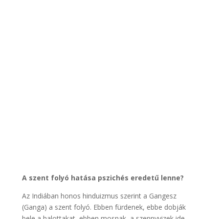
A szent folyó hatása pszichés eredetű lenne?
Az Indiában honos hinduizmus szerint a Gangesz
(Ganga) a szent folyó. Ebben fürdenek, ebbe dobják
bele a halottakat, ebben mosnak, a szennyvizek ide