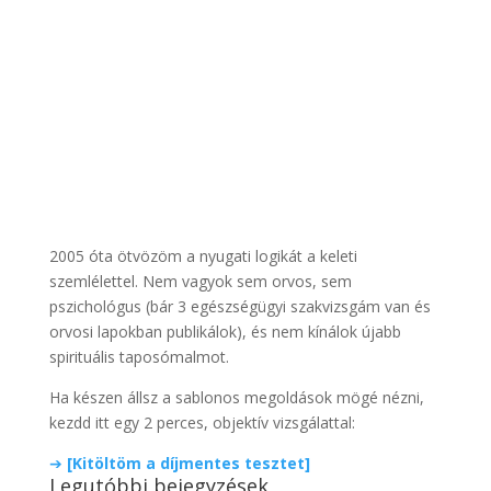
2005 óta ötvözöm a nyugati logikát a keleti
szemlélettel. Nem vagyok sem orvos, sem
pszichológus (bár 3 egészségügyi szakvizsgám van és
orvosi lapokban publikálok), és nem kínálok újabb
spirituális taposómalmot.
Ha készen állsz a sablonos megoldások mögé nézni,
kezdd itt egy 2 perces, objektív vizsgálattal:
➔
[Kitöltöm a díjmentes tesztet]
Legutóbbi bejegyzések