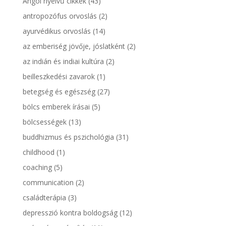
Angol nyelvű cikkek
(43)
antropozófus orvoslás
(2)
ayurvédikus orvoslás
(14)
az emberiség jövője, jóslatként
(2)
az indián és indiai kultúra
(2)
beilleszkedési zavarok
(1)
betegség és egészség
(27)
bölcs emberek írásai
(5)
bölcsességek
(13)
buddhizmus és pszichológia
(31)
childhood
(1)
coaching
(5)
communication
(2)
családterápia
(3)
depresszió kontra boldogság
(12)