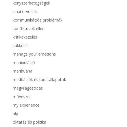
kényszerbetegségek
kínai orvoslás
kommunikációs problémák
konfliktusok ellen
kritikakezelés
kukkolás
manage your emotions
manipuláció
marihuána
meditációk és tudatállapotok
megvilágosodás
művészet
my experience
nlp
oktatás és politika