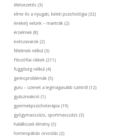
életvezetés
(3)
elme és a nyugati, keleti pszichológia
(32)
énekelj velünk – mantrák
(2)
érzelmek
(8)
evészavarok
(2)
félelmek nélkül
(3)
Filozófiai cikkek
(211)
függőség nélkül
(4)
gerincproblémák
(5)
guru – üzenet a legmagasabb szintről
(12)
gyászreakció
(1)
gyermekpszichoterápia
(19)
gyógymasszázs, sportmasszázs
(3)
halálközeli élmény
(5)
homeopátiás orvoslás
(2)