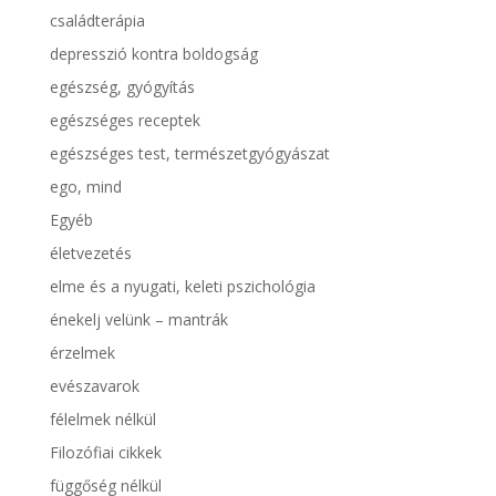
családterápia
depresszió kontra boldogság
egészség, gyógyítás
egészséges receptek
egészséges test, természetgyógyászat
ego, mind
Egyéb
életvezetés
elme és a nyugati, keleti pszichológia
énekelj velünk – mantrák
érzelmek
evészavarok
félelmek nélkül
Filozófiai cikkek
függőség nélkül