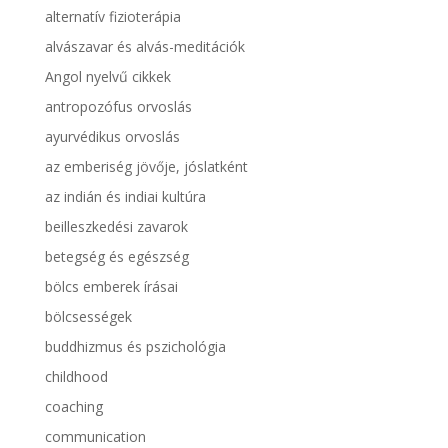
alternatív fizioterápia
alvászavar és alvás-meditációk
Angol nyelvű cikkek
antropozófus orvoslás
ayurvédikus orvoslás
az emberiség jövője, jóslatként
az indián és indiai kultúra
beilleszkedési zavarok
betegség és egészség
bölcs emberek írásai
bölcsességek
buddhizmus és pszichológia
childhood
coaching
communication