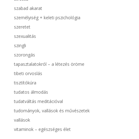
szabad akarat
személyiség + keleti pszichológia
szeretet
szexualitás
szingli
szorongás
tapasztalatokról – a létezés öröme
tibeti orvoslás
tisztítókúra
tudatos álmodás
tudatváltás meditációval
tudományok, vallások és művészetek
vallások
vitaminok – egészséges élet