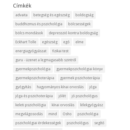
Címkék
advaita
betegség és egészség
boldogság
buddhizmus és pszichológia
bölcsességek
bölcs mondások
depresszió kontra boldogság
Eckhart Tolle
egészség
egó
elme
energiagyógyászat
fizikai test
guru - üzenet a legmagasabb szintről
gyermekpszichológia
gyermekpszichológiai könyv
gyermekpszichoterápia
gyermek pszichoterápia
gyógyítás
hagyományos kínai orvoslás
jóga
jóga és pszichoterápia
jólét
jó pszichológus
keleti pszichológia
kínai orvoslás
lélekgyógyász
megvilágosodás
mind
Osho
pszichológia
pszichológiai érdekességek
pszichológus
segítő