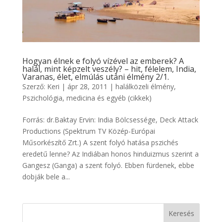
Hogyan élnek e folyó vízével az emberek? A
halál, mint képzelt veszély? – hit, félelem, India,
Varanas, élet, elmúlás utáni élmény 2/1.
Szerző:
Keri
|
ápr 28, 2011
|
halálközeli élmény
,
Pszichológia, medicina és egyéb (cikkek)
Forrás: dr.Baktay Ervin: India Bölcsessége, Deck Attack
Productions (Spektrum TV Közép-Európai
Műsorkészítő Zrt.) A szent folyó hatása pszichés
eredetű lenne? Az Indiában honos hinduizmus szerint a
Gangesz (Ganga) a szent folyó. Ebben fürdenek, ebbe
dobják bele a...