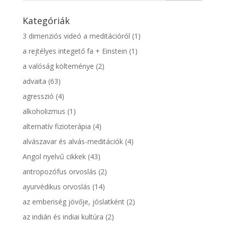
Kategóriák
3 dimenziós videó a meditációról
(1)
a rejtélyes integető fa + Einstein
(1)
a valóság költeménye
(2)
advaita
(63)
agresszió
(4)
alkoholizmus
(1)
alternatív fizioterápia
(4)
alvászavar és alvás-meditációk
(4)
Angol nyelvű cikkek
(43)
antropozófus orvoslás
(2)
ayurvédikus orvoslás
(14)
az emberiség jövője, jóslatként
(2)
az indián és indiai kultúra
(2)