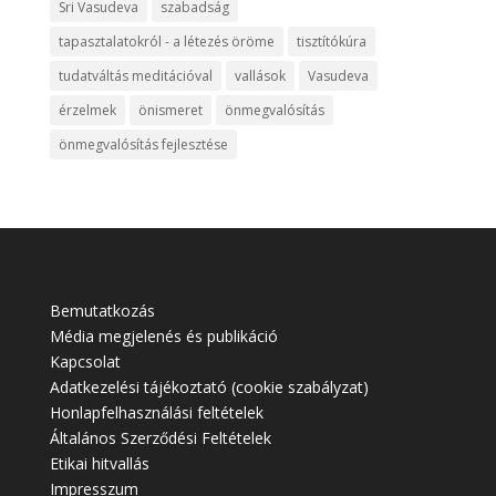
Sri Vasudeva
szabadság
tapasztalatokról - a létezés öröme
tisztítókúra
tudatváltás meditációval
vallások
Vasudeva
érzelmek
önismeret
önmegvalósítás
önmegvalósítás fejlesztése
Bemutatkozás
Média megjelenés és publikáció
Kapcsolat
Adatkezelési tájékoztató (cookie szabályzat)
Honlapfelhasználási feltételek
Általános Szerződési Feltételek
Etikai hitvallás
Impresszum