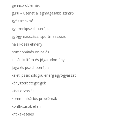
gerincproblémák
guru – üzenet a legmagasabb szintről
gyászreakció
gyermekpszichoterápia
gyógymasszázs, sportmasszázs
halálközeli élmény
homeopátiás orvoslás
indián kultúra és jógatudomány
jóga és pszichoterápia
keleti pszichológia, energiagyógyászat
kényszerbetegségek
kínai orvoslás
kommunikációs problémák
konfliktusok ellen
kritikakezelés