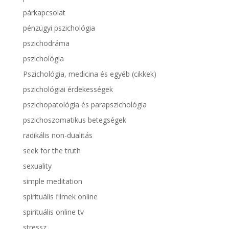
párkapcsolat
pénzügyi pszichológia
pszichodráma
pszichológia
Pszichológia, medicina és egyéb (cikkek)
pszichológiai érdekességek
pszichopatológia és parapszichológia
pszichoszomatikus betegségek
radikális non-dualitás
seek for the truth
sexuality
simple meditation
spirituális filmek online
spirituális online tv
stressz