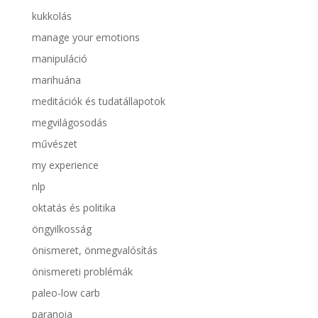
kukkolás
manage your emotions
manipuláció
marihuána
meditációk és tudatállapotok
megvilágosodás
művészet
my experience
nlp
oktatás és politika
öngyilkosság
önismeret, önmegvalósítás
önismereti problémák
paleo-low carb
paranoia