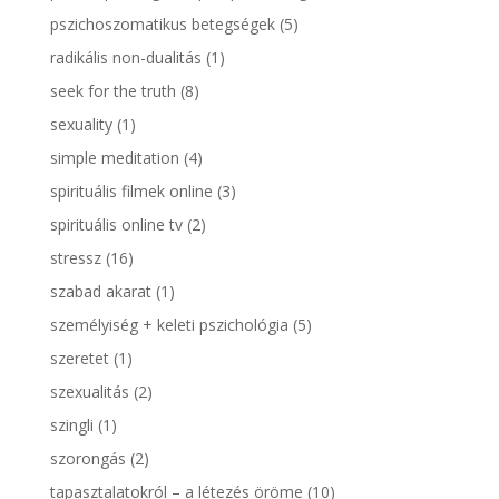
pszichoszomatikus betegségek
(5)
radikális non-dualitás
(1)
seek for the truth
(8)
sexuality
(1)
simple meditation
(4)
spirituális filmek online
(3)
spirituális online tv
(2)
stressz
(16)
szabad akarat
(1)
személyiség + keleti pszichológia
(5)
szeretet
(1)
szexualitás
(2)
szingli
(1)
szorongás
(2)
tapasztalatokról – a létezés öröme
(10)