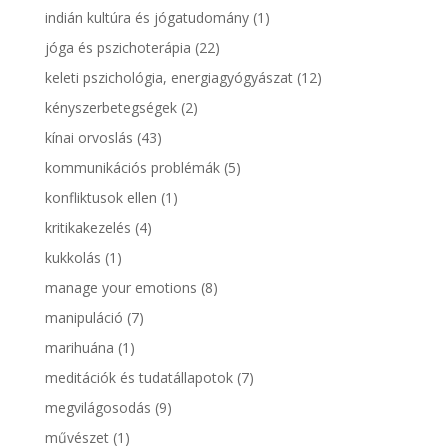
indián kultúra és jógatudomány
(1)
jóga és pszichoterápia
(22)
keleti pszichológia, energiagyógyászat
(12)
kényszerbetegségek
(2)
kínai orvoslás
(43)
kommunikációs problémák
(5)
konfliktusok ellen
(1)
kritikakezelés
(4)
kukkolás
(1)
manage your emotions
(8)
manipuláció
(7)
marihuána
(1)
meditációk és tudatállapotok
(7)
megvilágosodás
(9)
művészet
(1)