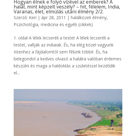
Hogyan élnek e folyó vízével az emberek? A
halál, mint képzelt veszély? – hit, félelem, India,
Varanas, élet, elmúlás utáni élmény 2/2.
Szerző:
Keri
|
ápr 28, 2011
|
halálközeli élmény
,
Pszichológia, medicina és egyéb (cikkek)
1. oldal A lélek lecseréli a testet A lélek lecseréli a
testet, vallják az indiaiak. És, ha elég közel vagyunk
Istenhez a fájdalomtól sem félünk többé. És, ha
belegondol a kedves olvasó a halálra valóban érdemes
készülni és maga a haldoklás a születéssel kezdődik
el...