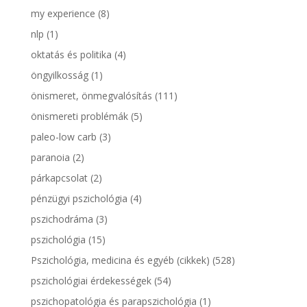
my experience
(8)
nlp
(1)
oktatás és politika
(4)
öngyilkosság
(1)
önismeret, önmegvalósítás
(111)
önismereti problémák
(5)
paleo-low carb
(3)
paranoia
(2)
párkapcsolat
(2)
pénzügyi pszichológia
(4)
pszichodráma
(3)
pszichológia
(15)
Pszichológia, medicina és egyéb (cikkek)
(528)
pszichológiai érdekességek
(54)
pszichopatológia és parapszichológia
(1)