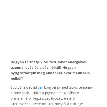
Hogyan tölthetjük fel testünket energiával
azonnal evés és alvás nélkül? Hogyan
nyugtathatjuk meg elménket akár meditáció
nélkül?
Scott Shaw rövid
zen
könyvei jó meditációs témának
bizonyulnak. Ezúttal a jógában megtalálható
pránajámáról (légzésszabályozás, életerő
kiterjesztése) szeretnék írni, melyről ő is írt egy