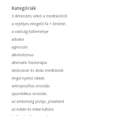
Kategóriák
3 dimenziós videó a meditációról
a rejtélyes integető fa + Einstein
a valóság költeménye
advaita
agresszió
alkoholizmus
alternatív fizioterápia
alvászavar és alvás-meditációk
Angol nyelvű cikkek
antropozófus orvoslás
ayurvédikus orvoslás
az emberiség jövője, jóslatként
az indián és indiai kultúra