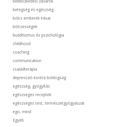
beilleszkedési zavarok
betegség és egészség
bölcs emberek írásai
bölcsességek
buddhizmus és pszichológia
childhood
coaching
communication
családterápia
depresszió kontra boldogság
egészség, gyógyítás
egészséges receptek
egészséges test, természetgyógyászat
ego, mind
Egyéb