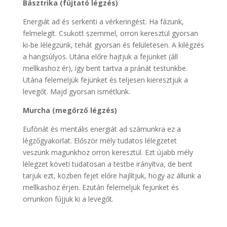
Básztrika (fújtató légzés)
Energiát ad és serkenti a vérkeringést. Ha fázunk,
felmelegít. Csukott szemmel, orron keresztül gyorsan
ki-be lélegzünk, tehát gyorsan és felületesen. A kilégzés
a hangsúlyos. Utána előre hajtjuk a fejünket (áll
mellkashoz ér), így bent tartva a pránát testünkbe.
Utána felemeljük fejünket és teljesen kieresztjük a
levegőt. Majd gyorsan ismétlünk.
Murcha (megőrző légzés)
Eufóriát és mentális energiát ad számunkra ez a
légzőgyakorlat. Először mély tudatos lélegzetet
veszünk magunkhoz orron keresztül. Ezt újabb mély
lélegzet követi tudatosan a testbe irányítva, de bent
tarjuk ezt, közben fejet előre hajlítjuk, hogy az állunk a
mellkashoz érjen. Ezután felemeljük fejünket és
orrunkon fújjuk ki a levegőt.