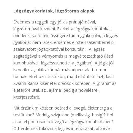
Légzőgyakorlatok, légzőtorna alapok
Érdemes a reggelt egy jó kis pránajámával,
légzőtornával kezdeni. Ezeket a légzőgyakorlatokat
mindenki saját felelősségére tudja gyakorolni, a légzés
gyakorlat nem játék, érdemes előtte szakemberrel pl.
szakavatott jógaoktatóval konzultálni. A légzés
segítségével a vérnyomás is megváltoztatható (lásd
kumbhakával, légzésszünettel a jógában). A jógik jól
ismerik ezt, akik akár pár másodperc alatt tumort
tudnak létrehozni testükön, majd eltűntetni azt, lásd
Swami Rama kísérletei orvosok körében. A „prána” az
életerőre utal, az „ajáma” pedig a növelésre,
kiterjesztésre.
Mit érzünk miközben beárad a levegő, életenergia a
testünkbe? Meddig szívjuk be (mellkasig, hasig)? Hol
akad el pontosan a levegő a légzőgyakorlat közben?
Ott érdemes fokozni a légzés intenzitását, áttörve