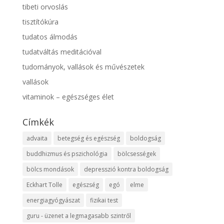
tibeti orvoslás
tisztítókúra
tudatos álmodás
tudatváltás meditációval
tudományok, vallások és művészetek
vallások
vitaminok – egészséges élet
Címkék
advaita
betegség és egészség
boldogság
buddhizmus és pszichológia
bölcsességek
bölcs mondások
depresszió kontra boldogság
Eckhart Tolle
egészség
egó
elme
energiagyógyászat
fizikai test
guru - üzenet a legmagasabb szintről