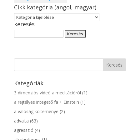
Cikk kategória (angol, magyar)
Cikk
keresés
kategória
(angol,
Keresés:
magyar)
Kategóriák
3 dimenziós videó a meditációról
(1)
a rejtélyes integető fa + Einstein
(1)
a valóság költeménye
(2)
advaita
(63)
agresszió
(4)
alkoholizmus
(1)