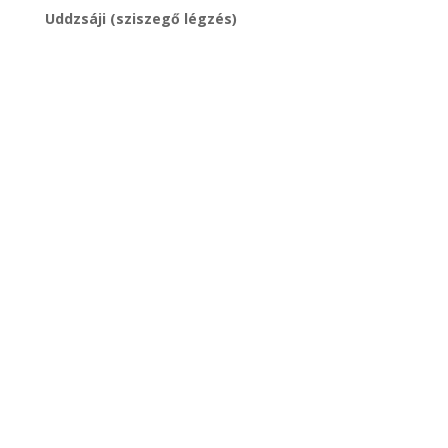
Uddzsáji (sziszegő légzés)