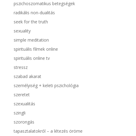
pszichoszomatikus betegségek
radikális non-dualitás
seek for the truth
sexuality
simple meditation
spirituális filmek online
spirituális online tv
stressz
szabad akarat
személyiség + keleti pszichológia
szeretet
szexualitás
szingli
szorongás
tapasztalatokról – a létezés öröme