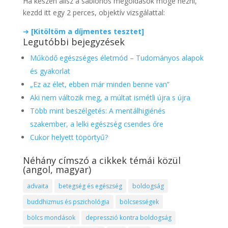
Ha készen állsz a sablonos megoldások mögé nézni,
kezdd itt egy 2 perces, objektív vizsgálattal:
➔
[Kitöltöm a díjmentes tesztet]
Legutóbbi bejegyzések
Működő egészséges életmód – Tudományos alapok
és gyakorlat
„Ez az élet, ebben már minden benne van”
Aki nem változik meg, a múltat ismétli újra s újra
Több mint beszélgetés: A mentálhigiénés
szakember, a lelki egészség csendes őre
Cukor helyett töpörtyű?
Néhány címszó a cikkek témái közül
(angol, magyar)
advaita
betegség és egészség
boldogság
buddhizmus és pszichológia
bölcsességek
bölcs mondások
depresszió kontra boldogság