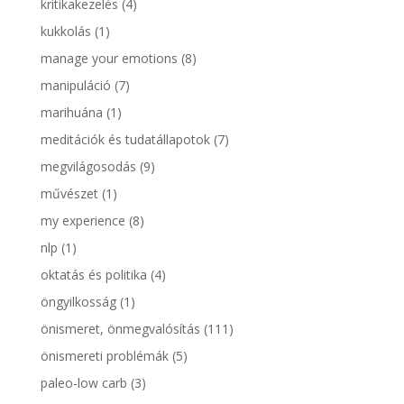
kritikakezelés
(4)
kukkolás
(1)
manage your emotions
(8)
manipuláció
(7)
marihuána
(1)
meditációk és tudatállapotok
(7)
megvilágosodás
(9)
művészet
(1)
my experience
(8)
nlp
(1)
oktatás és politika
(4)
öngyilkosság
(1)
önismeret, önmegvalósítás
(111)
önismereti problémák
(5)
paleo-low carb
(3)