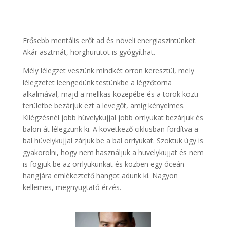
Erősebb mentális erőt ad és növeli energiaszintünket.
Akár asztmát, hörghurutot is gyógyíthat.
Mély lélegzet veszünk mindkét orron keresztül, mely
lélegzetet leengedünk testünkbe a légzőtorna
alkalmával, majd a mellkas közepébe és a torok közti
területbe bezárjuk ezt a levegőt, amíg kényelmes.
Kilégzésnél jobb hüvelykujjal jobb orrlyukat bezárjuk és
balon át lélegzünk ki. A következő ciklusban fordítva a
bal hüvelykujjal zárjuk be a bal orrlyukat. Szoktuk úgy is
gyakorolni, hogy nem használjuk a hüvelykujjat és nem
is fogjuk be az orrlyukunkat és közben egy óceán
hangjára emlékeztető hangot adunk ki. Nagyon
kellemes, megnyugtató érzés.