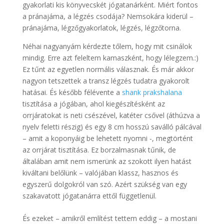
gyakorlati kis könyvecskét jógatanárként. Miért fontos
a pránajáma, a légzés csodája? Nemsokára kiderül –
pránajáma, légzőgyakorlatok, légzés, légzőtorna.
Néhai nagyanyám kérdezte tőlem, hogy mit csinálok
mindig. Erre azt feleltem kamaszként, hogy lélegzem.:)
Ez tűnt az egyetlen normális válasznak. És már akkor
nagyon tetszettek a transz légzés tudatra gyakorolt
hatásai. És később félévente a
shank prakshalana
tisztítása a jógában, ahol kiegészítésként az
orrjáratokat is neti csészével, katéter csővel (áthúzva a
nyelv feletti részig) és egy 8 cm hosszú saválló pálcával
– amit a koponyáig be lehetett nyomni -, megtörtént
az orrjárat tisztítása. Ez borzalmasnak tűnik, de
általában amit nem ismerünk az szokott ilyen hatást
kiváltani belőlünk – valójában klassz, hasznos és
egyszerű dolgokról van szó. Azért szükség van egy
szakavatott jógatanárra ettől függetlenül.
És ezeket – amikről említést tettem eddig – a mostani