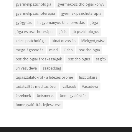
gyermekpszichológia
gyermekpszichológiai könyv
gyermekpszichoterápia
gyermek pszichoterápia
gyógyítás
hagyományos kínai orvoslás
jóga
jóga és pszichoterápia
jólét
jó pszichológus
keleti pszichológia
kínai orvoslás
lélekgyógyász
megvilágosodás
mind
Osho
pszichológia
pszichológiai érdekességek
pszichológus
segítő
Sri Vasudeva
szabadság
tapasztalatokról - a létezés öröme
tisztítókúra
tudatváltás meditációval
vallások
Vasudeva
érzelmek
önismeret
önmegvalósítás
önmegvalósítás fejlesztése