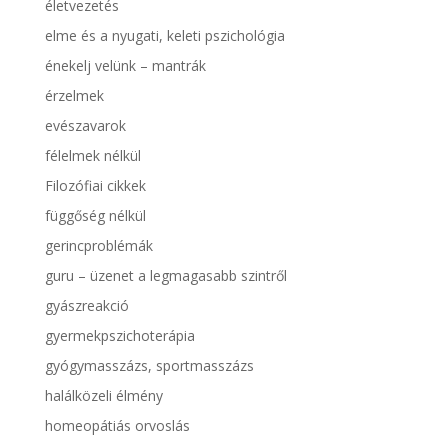
életvezetés
elme és a nyugati, keleti pszichológia
énekelj velünk – mantrák
érzelmek
evészavarok
félelmek nélkül
Filozófiai cikkek
függőség nélkül
gerincproblémák
guru – üzenet a legmagasabb szintről
gyászreakció
gyermekpszichoterápia
gyógymasszázs, sportmasszázs
halálközeli élmény
homeopátiás orvoslás