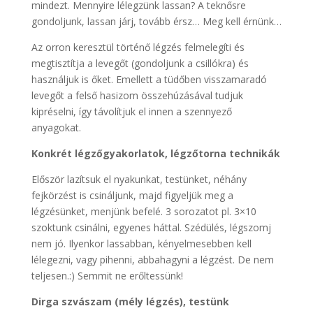
mindezt. Mennyire lélegzünk lassan? A teknősre
gondoljunk, lassan járj, tovább érsz… Meg kell érnünk…
Az orron keresztül történő légzés felmelegíti és
megtisztítja a levegőt (gondoljunk a csillókra) és
használjuk is őket. Emellett a tüdőben visszamaradó
levegőt a felső hasizom összehúzásával tudjuk
kipréselni, így távolítjuk el innen a szennyező
anyagokat.
Konkrét légzőgyakorlatok, légzőtorna technikák
Először lazítsuk el nyakunkat, testünket, néhány
fejkörzést is csináljunk, majd figyeljük meg a
légzésünket, menjünk befelé. 3 sorozatot pl. 3×10
szoktunk csinálni, egyenes háttal. Szédülés, légszomj
nem jó. Ilyenkor lassabban, kényelmesebben kell
lélegezni, vagy pihenni, abbahagyni a légzést. De nem
teljesen.:) Semmit ne erőltessünk!
Dirga szvászam (mély légzés), testünk