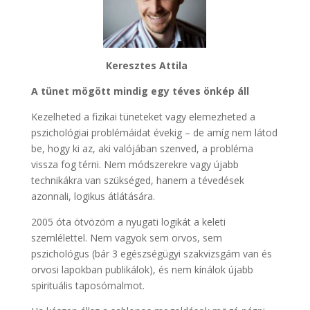
Keresztes Attila
A tünet mögött mindig egy téves önkép áll
Kezelheted a fizikai tüneteket vagy elemezheted a
pszichológiai problémáidat évekig – de amíg nem látod
be, hogy ki az, aki valójában szenved, a probléma
vissza fog térni. Nem módszerekre vagy újabb
technikákra van szükséged, hanem a tévedések
azonnali, logikus átlátására.
2005 óta ötvözöm a nyugati logikát a keleti
szemlélettel. Nem vagyok sem orvos, sem
pszichológus (bár 3 egészségügyi szakvizsgám van és
orvosi lapokban publikálok), és nem kínálok újabb
spirituális taposómalmot.