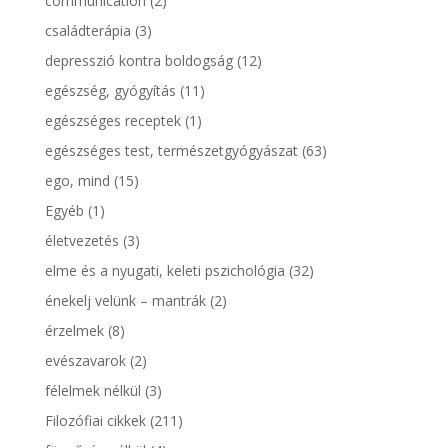
communication
(2)
családterápia
(3)
depresszió kontra boldogság
(12)
egészség, gyógyítás
(11)
egészséges receptek
(1)
egészséges test, természetgyógyászat
(63)
ego, mind
(15)
Egyéb
(1)
életvezetés
(3)
elme és a nyugati, keleti pszichológia
(32)
énekelj velünk – mantrák
(2)
érzelmek
(8)
evészavarok
(2)
félelmek nélkül
(3)
Filozófiai cikkek
(211)