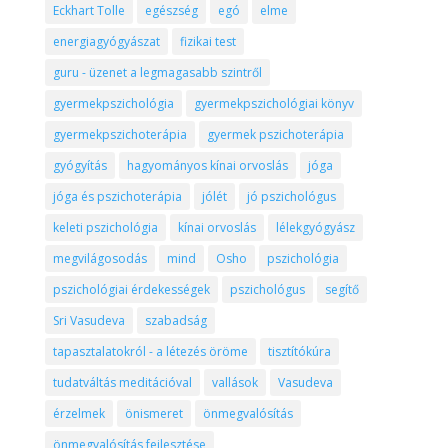
Eckhart Tolle
egészség
egó
elme
energiagyógyászat
fizikai test
guru - üzenet a legmagasabb szintről
gyermekpszichológia
gyermekpszichológiai könyv
gyermekpszichoterápia
gyermek pszichoterápia
gyógyítás
hagyományos kínai orvoslás
jóga
jóga és pszichoterápia
jólét
jó pszichológus
keleti pszichológia
kínai orvoslás
lélekgyógyász
megvilágosodás
mind
Osho
pszichológia
pszichológiai érdekességek
pszichológus
segítő
Sri Vasudeva
szabadság
tapasztalatokról - a létezés öröme
tisztítókúra
tudatváltás meditációval
vallások
Vasudeva
érzelmek
önismeret
önmegvalósítás
önmegvalósítás fejlesztése