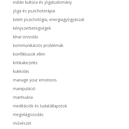
indián kultúra és jógatudomány
jóga és pszichoterápia
keleti pszichológia, energiagyógyászat
kényszerbetegségek
kínai orvoslás
kommunikációs problémák
konfliktusok ellen
kritikakezelés
kukkolás
manage your emotions
manipuláció
marihuána
meditációk és tudatállapotok
megvilágosodás
művészet