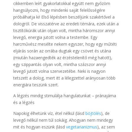
cikkemben leírt gyakorlatokkal együtt nem győzöm
hangsúlyozni, hogy mindenki saját felelősségére
próbálhatja ki! Első lépésben beszéljünk szakértővel a
dologról. De visszatérve az eredeti témára, ezek után a
tisztítókúrák után olyan volt, mintha háromszor annyi
levegő, energia jutott volna a testembe. Egy
harcművész mesélte nekem egyszer, hogy egy műtéti
eljárás során az orrába dugtak egy csövet és utána
(miután hazaengedték az érzéstelenítő még hatott),
egy szippantás olyan volt, mintha százszor annyi
levegő jutott volna szervezetébe. Neki is nagyon
tetszett a dolog, mert itt a lélegzettel arányosan több
energiára teszünk szert.
A légzés mindig stimulálja hangulatunkat – pránajáma
és a légzés
Napokig élhetünk víz, étel nélkül (lásd
böjtölés
), de
levegő nélkül nem túl sokáig. Ahogyan nem mindegy
mit és hogyan eszünk (lásd
vegetarianizmus
), az sem