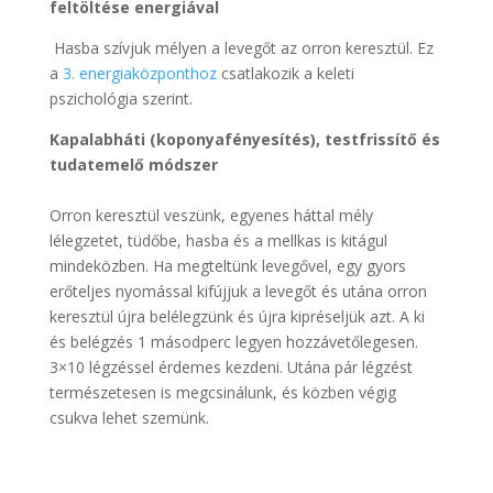
feltöltése energiával
Hasba szívjuk mélyen a levegőt az orron keresztül. Ez
a
3. energiaközponthoz
csatlakozik a keleti
pszichológia szerint.
Kapalabháti (koponyafényesítés), testfrissítő és
tudatemelő módszer
Orron keresztül veszünk, egyenes háttal mély
lélegzetet, tüdőbe, hasba és a mellkas is kitágul
mindeközben. Ha megteltünk levegővel, egy gyors
erőteljes nyomással kifújjuk a levegőt és utána orron
keresztül újra belélegzünk és újra kipréseljük azt. A ki
és belégzés 1 másodperc legyen hozzávetőlegesen.
3×10 légzéssel érdemes kezdeni. Utána pár légzést
természetesen is megcsinálunk, és közben végig
csukva lehet szemünk.