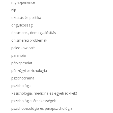
my experience
nlp
oktatás és politika
öngyilkosság
önismeret, önmegvalósítás
önismereti problémák
paleo-low carb
paranoia
párkapcsolat
pénzügyi pszichológia
pszichodráma
pszichológia
Pszichológia, medicina és egyéb (cikkek)
pszichológiai érdekességek
pszichopatológia és parapszichológia