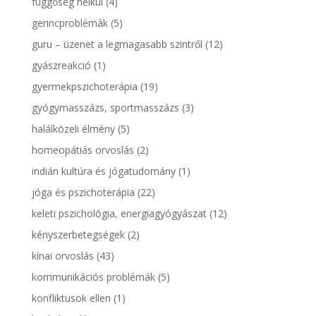
függőség nélkül
(4)
gerincproblémák
(5)
guru – üzenet a legmagasabb szintről
(12)
gyászreakció
(1)
gyermekpszichoterápia
(19)
gyógymasszázs, sportmasszázs
(3)
halálközeli élmény
(5)
homeopátiás orvoslás
(2)
indián kultúra és jógatudomány
(1)
jóga és pszichoterápia
(22)
keleti pszichológia, energiagyógyászat
(12)
kényszerbetegségek
(2)
kínai orvoslás
(43)
kommunikációs problémák
(5)
konfliktusok ellen
(1)