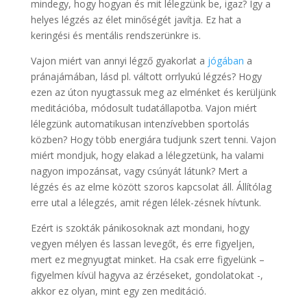
mindegy, hogy hogyan és mit lélegzünk be, igaz? Így a
helyes légzés az élet minőségét javítja. Ez hat a
keringési és mentális rendszerünkre is.
Vajon miért van annyi légző gyakorlat a
jógában
a
pránajámában, lásd pl. váltott orrlyukú légzés? Hogy
ezen az úton nyugtassuk meg az elménket és kerüljünk
meditációba, módosult tudatállapotba. Vajon miért
lélegzünk automatikusan intenzívebben sportolás
közben? Hogy több energiára tudjunk szert tenni. Vajon
miért mondjuk, hogy elakad a lélegzetünk, ha valami
nagyon impozánsat, vagy csúnyát látunk? Mert a
légzés és az elme között szoros kapcsolat áll. Állítólag
erre utal a lélegzés, amit régen lélek-zésnek hívtunk.
Ezért is szokták pánikosoknak azt mondani, hogy
vegyen mélyen és lassan levegőt, és erre figyeljen,
mert ez megnyugtat minket. Ha csak erre figyelünk –
figyelmen kívül hagyva az érzéseket, gondolatokat -,
akkor ez olyan, mint egy zen meditáció.