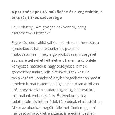
A pszichénk pozitív működése és a vegetáriánus
étkezés titkos szövetsége
Lev Tolsztoj: ,,Amíg vágóhídak vannak, addig
csatamezők is lesznek.”
Egyre köztudottabbá válik a hír, miszerint nemcsak a
gondolkodás hat a testünkre és pszichés
működésünkre – mely a gondolkodás minőségével
azonos érzelmeket kelt életre -, hanem a különféle
környezeti hatások is nagy befolyással bírnak
gondolkodásunkra, lelki életünkre. Ezek közül a
táplálkozásra vonatkozó egyik eltagadhatatlan hatást
emelem ki mai cikkemben. Egész pontosan arról van
szó, hogy az állatok tudata ugyanúgy hat testükre,
mint nálunk embereknél is. És ilyenkor ezek a
tudattartalmak, információk tárolódnak el a testükben.
Mikor az álatokat megölik félelmet élnek meg, ami
mérgező anyagok létrehozását is eredményezheti,