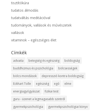
tisztítókúra
tudatos álmodás
tudatváltás meditációval
tudományok, vallások és művészetek
vallások
vitaminok – egészséges élet
Címkék
advaita
betegség és egészség
boldogság
buddhizmus és pszichológia
bölcsességek
bölcs mondások
depresszió kontra boldogság
Eckhart Tolle
egészség
egó
elme
energiagyógyászat
fizikai test
guru - üzenet a legmagasabb szintről
gyermekpszichológia
gyermekpszichológiai könyv