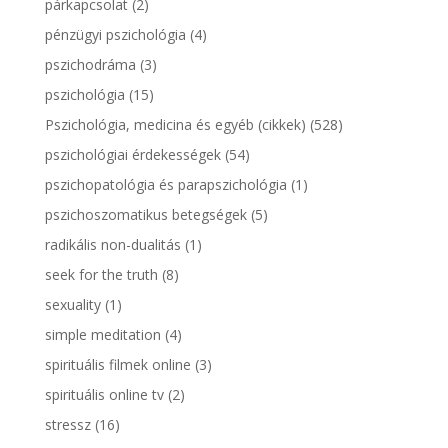
párkapcsolat
(2)
pénzügyi pszichológia
(4)
pszichodráma
(3)
pszichológia
(15)
Pszichológia, medicina és egyéb (cikkek)
(528)
pszichológiai érdekességek
(54)
pszichopatológia és parapszichológia
(1)
pszichoszomatikus betegségek
(5)
radikális non-dualitás
(1)
seek for the truth
(8)
sexuality
(1)
simple meditation
(4)
spirituális filmek online
(3)
spirituális online tv
(2)
stressz
(16)