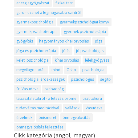
energiagyógyászat
fizikai test
guru - üzenet a legmagasabb szintről
gyermekpszichológia
gyermekpszichológiai könyv
gyermekpszichoterápia
gyermek pszichoterápia
gyógyítás
hagyományos kínai orvoslás
jóga
jóga és pszichoterápia
jólét
jó pszichológus
keleti pszichológia
kínai orvoslás
lélekgyógyász
megvilágosodás
mind
Osho
pszichológia
pszichológiai érdekességek
pszichológus
segítő
Sri Vasudeva
szabadság
tapasztalatokról - a létezés öröme
tisztítókúra
tudatváltás meditációval
vallások
Vasudeva
érzelmek
önismeret
önmegvalósítás
önmegvalósítás fejlesztése
Cikk kategória (angol, magyar)