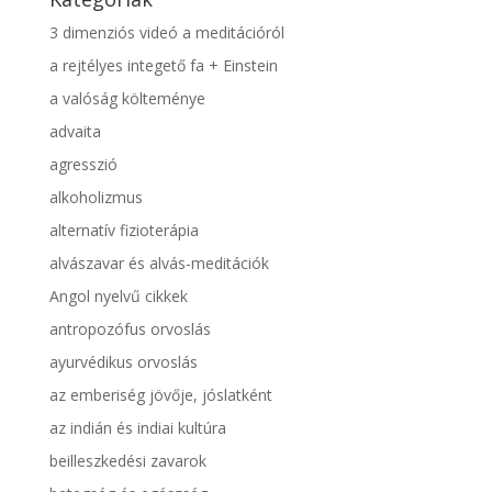
3 dimenziós videó a meditációról
a rejtélyes integető fa + Einstein
a valóság költeménye
advaita
agresszió
alkoholizmus
alternatív fizioterápia
alvászavar és alvás-meditációk
Angol nyelvű cikkek
antropozófus orvoslás
ayurvédikus orvoslás
az emberiség jövője, jóslatként
az indián és indiai kultúra
beilleszkedési zavarok