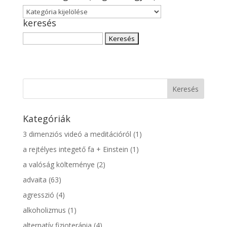
Cikk
keresés
kategória
(angol,
Keresés:
magyar)
Kategóriák
3 dimenziós videó a meditációról
(1)
a rejtélyes integető fa + Einstein
(1)
a valóság költeménye
(2)
advaita
(63)
agresszió
(4)
alkoholizmus
(1)
alternatív fizioterápia
(4)