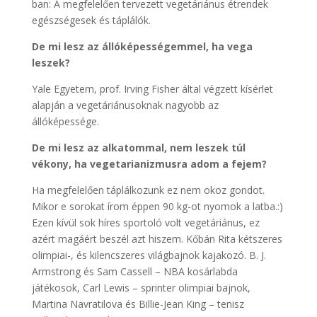
ban: A megfelelően tervezett vegetáriánus étrendek
egészségesek és táplálók.
De mi lesz az állóképességemmel, ha vega
leszek?
Yale Egyetem, prof. Irving Fisher által végzett kísérlet
alapján a vegetáriánusoknak nagyobb az
állóképessége.
De mi lesz az alkatommal, nem leszek túl
vékony, ha vegetarianizmusra adom a fejem?
Ha megfelelően táplálkozunk ez nem okoz gondot.
Mikor e sorokat írom éppen 90 kg-ot nyomok a latba.:)
Ezen kívül sok híres sportoló volt vegetáriánus, ez
azért magáért beszél azt hiszem. Kőbán Rita kétszeres
olimpiai-, és kilencszeres világbajnok kajakozó. B. J.
Armstrong és Sam Cassell – NBA kosárlabda
játékosok, Carl Lewis – sprinter olimpiai bajnok,
Martina Navratilova és Billie-Jean King – tenisz