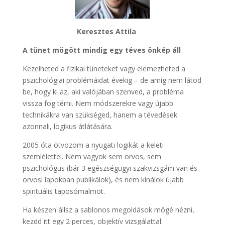
Keresztes Attila
A tünet mögött mindig egy téves önkép áll
Kezelheted a fizikai tüneteket vagy elemezheted a
pszichológiai problémáidat évekig – de amíg nem látod
be, hogy ki az, aki valójában szenved, a probléma
vissza fog térni. Nem módszerekre vagy újabb
technikákra van szükséged, hanem a tévedések
azonnali, logikus átlátására.
2005 óta ötvözöm a nyugati logikát a keleti
szemlélettel. Nem vagyok sem orvos, sem
pszichológus (bár 3 egészségügyi szakvizsgám van és
orvosi lapokban publikálok), és nem kínálok újabb
spirituális taposómalmot.
Ha készen állsz a sablonos megoldások mögé nézni,
kezdd itt egy 2 perces, objektív vizsgálattal: