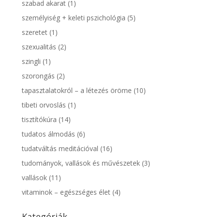
szabad akarat
(1)
személyiség + keleti pszichológia
(5)
szeretet
(1)
szexualitás
(2)
szingli
(1)
szorongás
(2)
tapasztalatokról – a létezés öröme
(10)
tibeti orvoslás
(1)
tisztítókúra
(14)
tudatos álmodás
(6)
tudatváltás meditációval
(16)
tudományok, vallások és művészetek
(3)
vallások
(11)
vitaminok – egészséges élet
(4)
Kategóriák