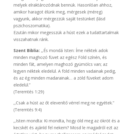
melyek elraktározódnak bennük. Hasonlóan ahhoz,
amikor haragot élünk meg, mérgesek (méreg)
vagyunk, akkor mérgezzük saját testünket (lásd
pszichoszomatika).
Ezután mikor megesszük a húst ezek a tudattartalmak
visszahatnak ránk.
Szent Biblia:
,,És mondá Isten: Íme néktek adok
minden maghozó füvet az egész Föld színén, és
minden fát, amelyen maghozó gyümölcs van; az
legyen néktek eledelül. A föld minden vadainak pedig,
és az ég minden madarainak… a zöld füveket adom
eledelül.”
(Teremtés 1:29)
,,Csak a húst az őt elevenítő vérrel meg ne egyétek.”
(Teremtés 9:4)
,,Isten mondta: Ki mondta, hogy öld meg az ökröt és a
kecskét és ajánld fel nekem? Mosd le magadról ezt az