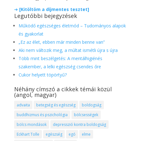
➔
[Kitöltöm a díjmentes tesztet]
Legutóbbi bejegyzések
Működő egészséges életmód – Tudományos alapok
és gyakorlat
„Ez az élet, ebben már minden benne van”
Aki nem változik meg, a múltat ismétli újra s újra
Több mint beszélgetés: A mentálhigiénés
szakember, a lelki egészség csendes őre
Cukor helyett töpörtyű?
Néhány címszó a cikkek témái közül
(angol, magyar)
advaita
betegség és egészség
boldogság
buddhizmus és pszichológia
bölcsességek
bölcs mondások
depresszió kontra boldogság
Eckhart Tolle
egészség
egó
elme