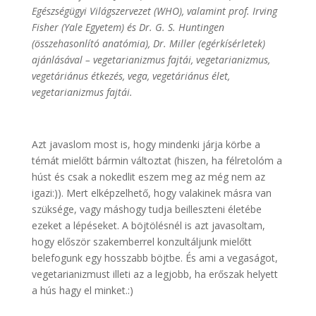
Egészségügyi Világszervezet (WHO), valamint prof. Irving
Fisher (Yale Egyetem) és Dr. G. S. Huntingen
(összehasonlító anatómia), Dr. Miller (egérkísérletek)
ajánlásával – vegetarianizmus fajtái, vegetarianizmus,
vegetáriánus étkezés, vega, vegetáriánus élet,
vegetarianizmus fajtái.
Azt javaslom most is, hogy mindenki járja körbe a
témát mielőtt bármin változtat (hiszen, ha félretolóm a
húst és csak a nokedlit eszem meg az még nem az
igazi:)). Mert elképzelhető, hogy valakinek másra van
szüksége, vagy máshogy tudja beilleszteni életébe
ezeket a lépéseket. A böjtölésnél is azt javasoltam,
hogy először szakemberrel konzultáljunk mielőtt
belefogunk egy hosszabb böjtbe. És ami a vegaságot,
vegetarianizmust illeti az a legjobb, ha erőszak helyett
a hús hagy el minket.:)