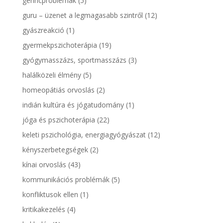
gerincproblémák
(5)
guru – üzenet a legmagasabb szintről
(12)
gyászreakció
(1)
gyermekpszichoterápia
(19)
gyógymasszázs, sportmasszázs
(3)
halálközeli élmény
(5)
homeopátiás orvoslás
(2)
indián kultúra és jógatudomány
(1)
jóga és pszichoterápia
(22)
keleti pszichológia, energiagyógyászat
(12)
kényszerbetegségek
(2)
kínai orvoslás
(43)
kommunikációs problémák
(5)
konfliktusok ellen
(1)
kritikakezelés
(4)