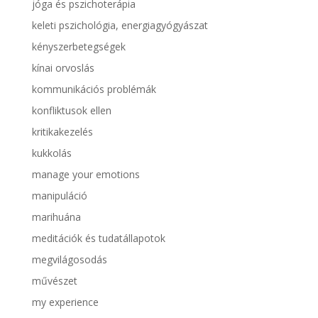
jóga és pszichoterápia
keleti pszichológia, energiagyógyászat
kényszerbetegségek
kínai orvoslás
kommunikációs problémák
konfliktusok ellen
kritikakezelés
kukkolás
manage your emotions
manipuláció
marihuána
meditációk és tudatállapotok
megvilágosodás
művészet
my experience