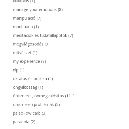
kukkolás
(1)
manage your emotions
(8)
manipuláció
(7)
marihuána
(1)
meditációk és tudatállapotok
(7)
megvilágosodás
(9)
művészet
(1)
my experience
(8)
nlp
(1)
oktatás és politika
(4)
öngyilkosság
(1)
önismeret, önmegvalósítás
(111)
önismereti problémák
(5)
paleo-low carb
(3)
paranoia
(2)