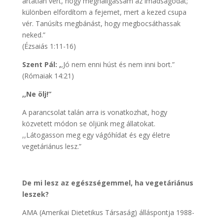
ártatlan vért, hogy meghallgassam az imádságodat;
különben elfordítom a fejemet, mert a kezed csupa
vér. Tanúsíts megbánást, hogy megbocsáthassak
neked.”
(Ézsaiás 1:11-16)
Szent Pál: ,
,Jó nem enni húst és nem inni bort.”
(Rómaiak 14:21)
,,Ne ölj!”
A parancsolat talán arra is vonatkozhat, hogy
közvetett módon se öljünk meg állatokat.
,,Látogasson meg egy vágóhídat és egy életre
vegetáriánus lesz.”
De mi lesz az egészségemmel, ha vegetáriánus
leszek?
AMA (Amerikai Dietetikus Társaság) álláspontja 1988-