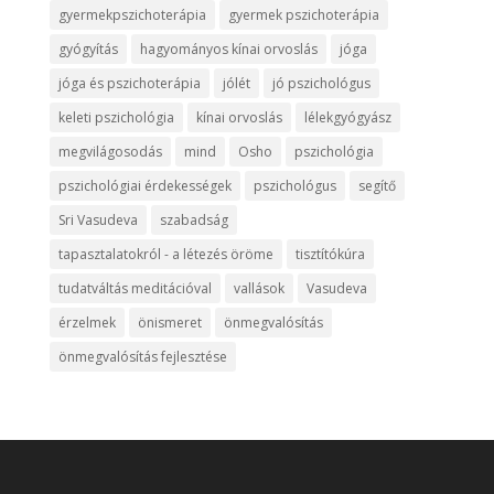
gyermekpszichoterápia
gyermek pszichoterápia
gyógyítás
hagyományos kínai orvoslás
jóga
jóga és pszichoterápia
jólét
jó pszichológus
keleti pszichológia
kínai orvoslás
lélekgyógyász
megvilágosodás
mind
Osho
pszichológia
pszichológiai érdekességek
pszichológus
segítő
Sri Vasudeva
szabadság
tapasztalatokról - a létezés öröme
tisztítókúra
tudatváltás meditációval
vallások
Vasudeva
érzelmek
önismeret
önmegvalósítás
önmegvalósítás fejlesztése