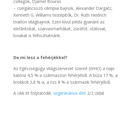
csillagok, Djamel Bouras
– cselgáncsozó olimpiai bajnok, Alexander Dargatz,
Kenneth G. Williams testépítők, Dr. Ruth Heidrich
triatlon világbajnok. Ezen kívül példa gyanánt az
elefántokat, szarvasmarhákat, zsiráfot, vízilovat,
lovakat is felhozhatnánk.
De mi lesz a fehérjékkel?
Az Egészségügyi Világszervezet szerint (WHO) a napi
kalória 4,5 %-a származzon fehérjéből. A búza 17 %, a
brokkoli 2,8 %-a, a rizs 8 %-a származik fehérjéből.
A cikk itt folytatódik:
vegetáriánus élet
2/2 oldal