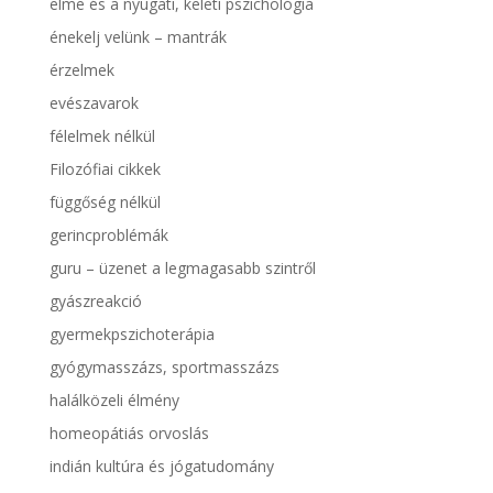
elme és a nyugati, keleti pszichológia
énekelj velünk – mantrák
érzelmek
evészavarok
félelmek nélkül
Filozófiai cikkek
függőség nélkül
gerincproblémák
guru – üzenet a legmagasabb szintről
gyászreakció
gyermekpszichoterápia
gyógymasszázs, sportmasszázs
halálközeli élmény
homeopátiás orvoslás
indián kultúra és jógatudomány