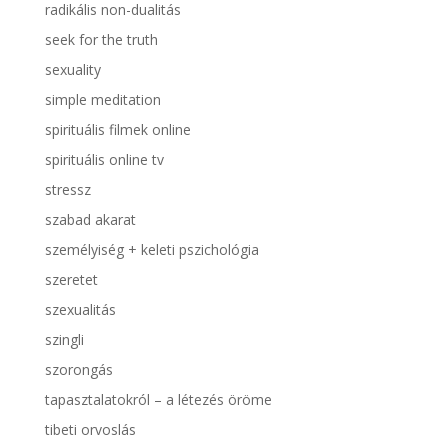
radikális non-dualitás
seek for the truth
sexuality
simple meditation
spirituális filmek online
spirituális online tv
stressz
szabad akarat
személyiség + keleti pszichológia
szeretet
szexualitás
szingli
szorongás
tapasztalatokról – a létezés öröme
tibeti orvoslás