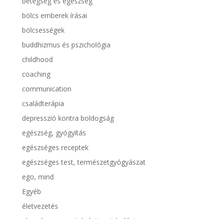
betegség és egészség
bölcs emberek írásai
bölcsességek
buddhizmus és pszichológia
childhood
coaching
communication
családterápia
depresszió kontra boldogság
egészség, gyógyítás
egészséges receptek
egészséges test, természetgyógyászat
ego, mind
Egyéb
életvezetés