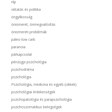
nlp
oktatás és politika
öngyilkosság
önismeret, önmegvalósítás
önismereti problémák
paleo-low carb
paranoia
párkapcsolat
pénzügyi pszichológia
pszichodráma
pszichológia
Pszichológia, medicina és egyéb (cikkek)
pszichológiai érdekességek
pszichopatológia és parapszichológia
pszichoszomatikus betegségek