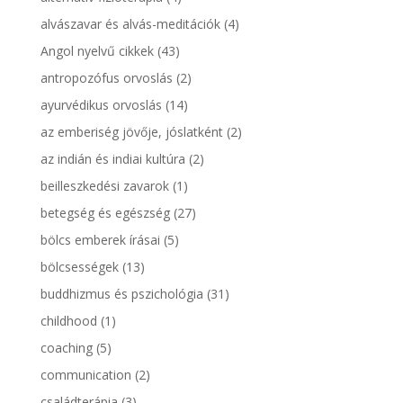
alvászavar és alvás-meditációk
(4)
Angol nyelvű cikkek
(43)
antropozófus orvoslás
(2)
ayurvédikus orvoslás
(14)
az emberiség jövője, jóslatként
(2)
az indián és indiai kultúra
(2)
beilleszkedési zavarok
(1)
betegség és egészség
(27)
bölcs emberek írásai
(5)
bölcsességek
(13)
buddhizmus és pszichológia
(31)
childhood
(1)
coaching
(5)
communication
(2)
családterápia
(3)