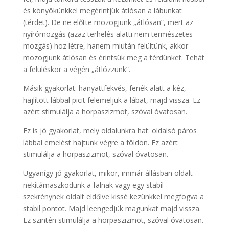
és könyökünkkel megérintjük átlósan a lábunkat
(térdet). De ne előtte mozogjunk „átlósan”, mert az
nyírómozgás (azaz terhelés alatti nem természetes
mozgás) hoz létre, hanem miután felültünk, akkor
mozogjunk átlósan és érintsük meg a térdünket. Tehát
a felüléskor a végén „átlózzunk”.
Másik gyakorlat: hanyattfekvés, fenék alatt a kéz,
hajlított lábbal picit felemeljük a lábat, majd vissza. Ez
azért stimulálja a horpaszizmot, szóval óvatosan.
Ez is jó gyakorlat, mely oldalunkra hat: oldalsó páros
lábbal emelést hajtunk végre a földön. Ez azért
stimulálja a horpaszizmot, szóval óvatosan.
Ugyanígy jó gyakorlat, mikor, immár állásban oldalt
nekitámaszkodunk a falnak vagy egy stabil
szekrénynek oldalt eldőlve kissé kezünkkel megfogva a
stabil pontot. Majd leengedjük magunkat majd vissza.
Ez szintén stimulálja a horpaszizmot, szóval óvatosan.