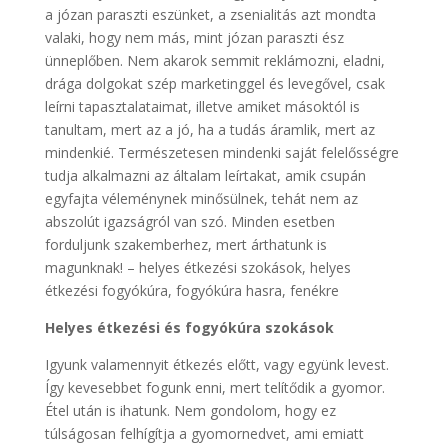
a józan paraszti eszünket, a zsenialitás azt mondta
valaki, hogy nem más, mint józan paraszti ész
ünneplőben. Nem akarok semmit reklámozni, eladni,
drága dolgokat szép marketinggel és levegővel, csak
leírni tapasztalataimat, illetve amiket másoktól is
tanultam, mert az a jó, ha a tudás áramlik, mert az
mindenkié. Természetesen mindenki saját felelősségre
tudja alkalmazni az általam leírtakat, amik csupán
egyfajta véleménynek minősülnek, tehát nem az
abszolút igazságról van szó. Minden esetben
forduljunk szakemberhez, mert árthatunk is
magunknak! – helyes étkezési szokások, helyes
étkezési fogyókúra, fogyókúra hasra, fenékre
Helyes étkezési és fogyókúra szokások
Igyunk valamennyit étkezés előtt, vagy együnk levest.
Így kevesebbet fogunk enni, mert telítődik a gyomor.
Étel után is ihatunk. Nem gondolom, hogy ez
túlságosan felhígítja a gyomornedvet, ami emiatt