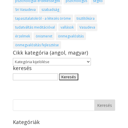
pszichológiai érdekességek
pszichológus
segítő
Sri Vasudeva
szabadság
tapasztalatokról - a létezés öröme
tisztítókúra
tudatváltás meditációval
vallások
Vasudeva
érzelmek
önismeret
önmegvalósítás
önmegvalósítás fejlesztése
Cikk kategória (angol, magyar)
Cikk
keresés
kategória
(angol,
Keresés:
magyar)
Kategóriák