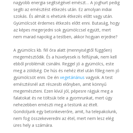
nagyobb energia segítségével emészt… A joghurt pedig
segíti az emésztést étkezés után. Ez amolyan indiai
szokás. És almát is ehetünk étkezés előtt vagy után.
Gyümölcsöt érdemes étkezés előtt enni. Butaság, hogy
az képes megerjedni sok gyümölccsel együtt, mert
nem marad napokig a testben, akkor hogyan erjedne?
A gyümölcs kb. fél óra alatt (mennyiségtől függően)
megemésztődik. És a hüvelyesek is felfújnak, nem kell
ebből problémát csinálni. Reggel jó a gyümölcs, este
meg a zöldség. De hús és nehéz étel után főleg nem jó
gyümölcsöt enni. De én
vegetáriánus
vagyok. A test
emésztésnél azt részesíti előnyben, amit könnyű
megemészteni. Ezen kívül jól, pépesre rágjuk meg a
falatokat és ne töltsük tele a gyomrunkat, mert úgy
nehezebben emészti meg a testünk az ételt.
Gondoljunk egy betonkeverőre, amit, ha telepakolunk,
nem fog összekeveredni az étel, mert nem lesz elég
üres hely a számára.