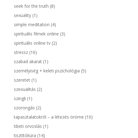
seek for the truth
(8)
sexuality
(1)
simple meditation
(4)
spirituális filmek online
(3)
spirituális online tv
(2)
stressz
(16)
szabad akarat
(1)
személyiség + keleti pszichológia
(5)
szeretet
(1)
szexualitás
(2)
szingli
(1)
szorongás
(2)
tapasztalatokról – a létezés öröme
(10)
tibeti orvoslás
(1)
tisztítókúra
(14)