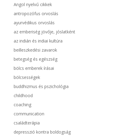
Angol nyelvű cikkek
antropozófus orvoslás
ayurvédikus orvoslás
az emberiség jövője, jóslatként
az indián és indiai kultúra
beilleszkedési zavarok
betegség és egészség
bölcs emberek írásai
bölcsességek
buddhizmus és pszichológia
childhood
coaching
communication
családterápia
depresszió kontra boldogság