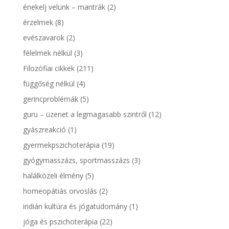
énekelj velünk – mantrák
(2)
érzelmek
(8)
evészavarok
(2)
félelmek nélkül
(3)
Filozófiai cikkek
(211)
függőség nélkül
(4)
gerincproblémák
(5)
guru – üzenet a legmagasabb szintről
(12)
gyászreakció
(1)
gyermekpszichoterápia
(19)
gyógymasszázs, sportmasszázs
(3)
halálközeli élmény
(5)
homeopátiás orvoslás
(2)
indián kultúra és jógatudomány
(1)
jóga és pszichoterápia
(22)