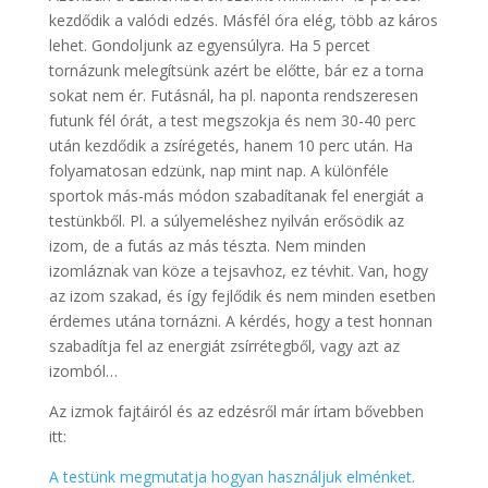
kezdődik a valódi edzés. Másfél óra elég, több az káros
lehet. Gondoljunk az egyensúlyra. Ha 5 percet
tornázunk melegítsünk azért be előtte, bár ez a torna
sokat nem ér. Futásnál, ha pl. naponta rendszeresen
futunk fél órát, a test megszokja és nem 30-40 perc
után kezdődik a zsírégetés, hanem 10 perc után. Ha
folyamatosan edzünk, nap mint nap. A különféle
sportok más-más módon szabadítanak fel energiát a
testünkből. Pl. a súlyemeléshez nyilván erősödik az
izom, de a futás az más tészta. Nem minden
izomláznak van köze a tejsavhoz, ez tévhit. Van, hogy
az izom szakad, és így fejlődik és nem minden esetben
érdemes utána tornázni. A kérdés, hogy a test honnan
szabadítja fel az energiát zsírrétegből, vagy azt az
izomból…
Az izmok fajtáiról és az edzésről már írtam bővebben
itt:
A testünk megmutatja hogyan használjuk elménket.