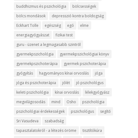
buddhizmus és pszichológia
bölcsességek
bölcs mondások
depresszió kontra boldogság
Eckhart Tolle
egészség
egó
elme
energiagyógyászat
fizikai test
guru - üzenet a legmagasabb szintről
gyermekpszichológia
gyermekpszichológiai könyv
gyermekpszichoterápia
gyermek pszichoterápia
gyógyítás
hagyományos kínai orvoslás
jóga
jóga és pszichoterápia
jólét
jó pszichológus
keleti pszichológia
kínai orvoslás
lélekgyógyász
megvilágosodás
mind
Osho
pszichológia
pszichológiai érdekességek
pszichológus
segítő
Sri Vasudeva
szabadság
tapasztalatokról - a létezés öröme
tisztítókúra