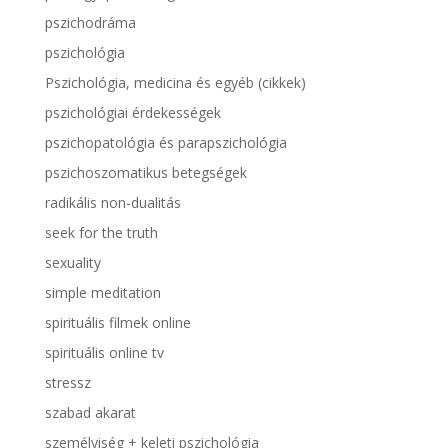
pszichodráma
pszichológia
Pszichológia, medicina és egyéb (cikkek)
pszichológiai érdekességek
pszichopatológia és parapszichológia
pszichoszomatikus betegségek
radikális non-dualitás
seek for the truth
sexuality
simple meditation
spirituális filmek online
spirituális online tv
stressz
szabad akarat
személyiség + keleti pszichológia