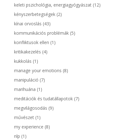
keleti pszichológia, energiagyógyászat
(12)
kényszerbetegségek
(2)
kínai orvoslás
(43)
kommunikációs problémák
(5)
konfliktusok ellen
(1)
kritikakezelés
(4)
kukkolás
(1)
manage your emotions
(8)
manipuláció
(7)
marihuána
(1)
meditációk és tudatállapotok
(7)
megvilágosodás
(9)
művészet
(1)
my experience
(8)
nlp
(1)