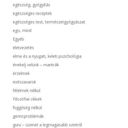
egészség, gyógyítás
egészséges receptek
egészséges test, természetgyógyászat
ego, mind
Egyéb
életvezetés
elme és a nyugati, keleti pszichológia
énekelj velünk – mantrák
érzelmek
evészavarok
félelmek nélkül
Filozófiai cikkek
függőség nélkül
gerincproblémák
guru – üzenet a legmagasabb szintről