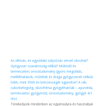
Az elhízás, és egyoldalú súlyzózás sérvet okozhat?
Gyógyszer szavatosság nélkül? Működő és
természetes orvostudomány (gyors megoldás,
mellékhatások, műtétek és drága gyógyszerek nélkül)
több, mint 3500 év bölcsességét egyesítve? A rák,
cukorbetegség, skizofrénia gyógyíthatóak – ayurvéda,
természetes gyógymód, orvostudomány, gyógyír 4/1.
rész
Törekedjünk mindenben az egyensúlyra és használjuk