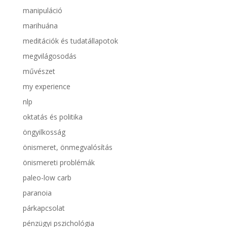
manipuláció
marihuána
meditációk és tudatállapotok
megvilágosodás
művészet
my experience
nlp
oktatás és politika
öngyilkosság
önismeret, önmegvalósítás
önismereti problémák
paleo-low carb
paranoia
párkapcsolat
pénzügyi pszichológia