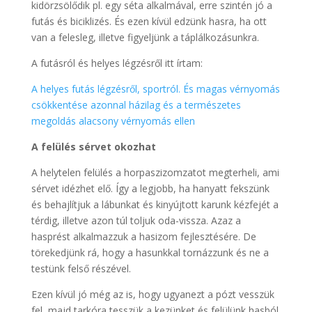
kidörzsölődik pl. egy séta alkalmával, erre szintén jó a
futás és biciklizés. És ezen kívül edzünk hasra, ha ott
van a felesleg, illetve figyeljünk a táplálkozásunkra.
A futásról és helyes légzésről itt írtam:
A helyes futás légzésről, sportról. És magas vérnyomás
csökkentése azonnal házilag és a természetes
megoldás alacsony vérnyomás ellen
A felülés sérvet okozhat
A helytelen felülés a horpaszizomzatot megterheli, ami
sérvet idézhet elő. Így a legjobb, ha hanyatt fekszünk
és behajlítjuk a lábunkat és kinyújtott karunk kézfejét a
térdig, illetve azon túl toljuk oda-vissza. Azaz a
hasprést alkalmazzuk a hasizom fejlesztésére. De
törekedjünk rá, hogy a hasunkkal tornázzunk és ne a
testünk felső részével.
Ezen kívül jó még az is, hogy ugyanezt a pózt vesszük
fel, majd tarkóra tesszük a kezünket és felülünk hasból