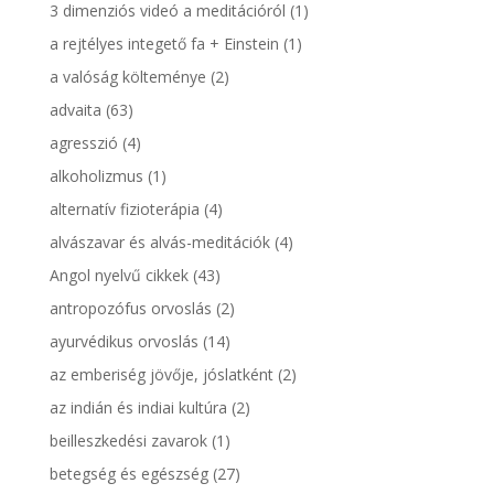
3 dimenziós videó a meditációról
(1)
a rejtélyes integető fa + Einstein
(1)
a valóság költeménye
(2)
advaita
(63)
agresszió
(4)
alkoholizmus
(1)
alternatív fizioterápia
(4)
alvászavar és alvás-meditációk
(4)
Angol nyelvű cikkek
(43)
antropozófus orvoslás
(2)
ayurvédikus orvoslás
(14)
az emberiség jövője, jóslatként
(2)
az indián és indiai kultúra
(2)
beilleszkedési zavarok
(1)
betegség és egészség
(27)