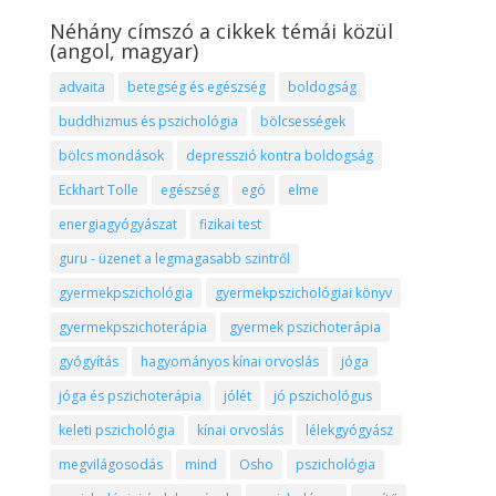
Néhány címszó a cikkek témái közül
(angol, magyar)
advaita
betegség és egészség
boldogság
buddhizmus és pszichológia
bölcsességek
bölcs mondások
depresszió kontra boldogság
Eckhart Tolle
egészség
egó
elme
energiagyógyászat
fizikai test
guru - üzenet a legmagasabb szintről
gyermekpszichológia
gyermekpszichológiai könyv
gyermekpszichoterápia
gyermek pszichoterápia
gyógyítás
hagyományos kínai orvoslás
jóga
jóga és pszichoterápia
jólét
jó pszichológus
keleti pszichológia
kínai orvoslás
lélekgyógyász
megvilágosodás
mind
Osho
pszichológia