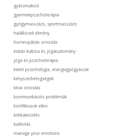
gyászreakció
gyermekpszichoterápia
gyógymasszázs, sportmasszázs
halálközeli élmény
homeopátiás orvoslás
indián kultúra és jógatudomány
jóga és pszichoterápia
keleti pszichológia, energiagyógyászat
kényszerbetegségek
kínai orvoslás
kommunikációs problémák
konfliktusok ellen
kritikakezelés
kukkolás
manage your emotions