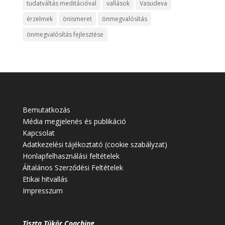
tudatváltás meditációval
vallások
Vasudeva
érzelmek
önismeret
önmegvalósítás
önmegvalósítás fejlesztése
Bemutatkozás
Média megjelenés és publikáció
Kapcsolat
Adatkezelési tájékoztató (cookie szabályzat)
Honlapfelhasználási feltételek
Általános Szerződési Feltételek
Etikai hitvallás
Impresszum
Tiszta Tükör Coaching