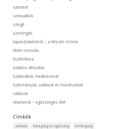
szeretet
szexualitás
szingli
szorongás
tapasztalatokról – a létezés öröme
tibeti orvoslás
tisztítókúra
tudatos álmodás
tudatváltás meditációval
tudományok, vallások és művészetek
vallások
vitaminok – egészséges élet
Címkék
advaita
betegség és egészség
boldogság