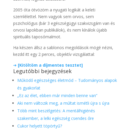
2005 óta ötvözöm a nyugati logikát a keleti
szemlélettel. Nem vagyok sem orvos, sem
pszichológus (bár 3 egészségügyi szakvizsgám van és
orvosi lapokban publikálok), és nem kínálok újabb
spirituális taposómalmot.
Ha készen állsz a sablonos megoldások mögé nézni,
kezdd itt egy 2 perces, objektív vizsgálattal:
➔
[Kitöltöm a díjmentes tesztet]
Legutóbbi bejegyzések
Működő egészséges életmód – Tudományos alapok
és gyakorlat
„Ez az élet, ebben már minden benne van”
Aki nem változik meg, a múltat ismétli újra s újra
Több mint beszélgetés: A mentálhigiénés
szakember, a lelki egészség csendes őre
Cukor helyett töpörtyű?