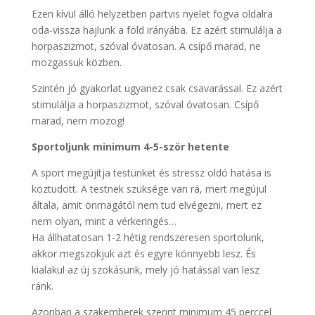
Ezen kívül álló helyzetben partvis nyelet fogva oldalra
oda-vissza hajlunk a föld irányába. Ez azért stimulálja a
horpaszizmot, szóval óvatosan. A csípő marad, ne
mozgassuk közben.
Szintén jó gyakorlat ugyanez csak csavarással. Ez azért
stimulálja a horpaszizmot, szóval óvatosan. Csípő
marad, nem mozog!
Sportoljunk minimum 4-5-ször hetente
A sport megújítja testünket és stressz oldó hatása is
köztudott. A testnek szüksége van rá, mert megújul
általa, amit önmagától nem tud elvégezni, mert ez
nem olyan, mint a vérkeringés…
Ha állhatatosan 1-2 hétig rendszeresen sportolunk,
akkor megszokjuk azt és egyre könnyebb lesz. És
kialakul az új szokásunk, mely jó hatással van lesz
ránk.
Azonban a szakemberek szerint minimum 45 perccel