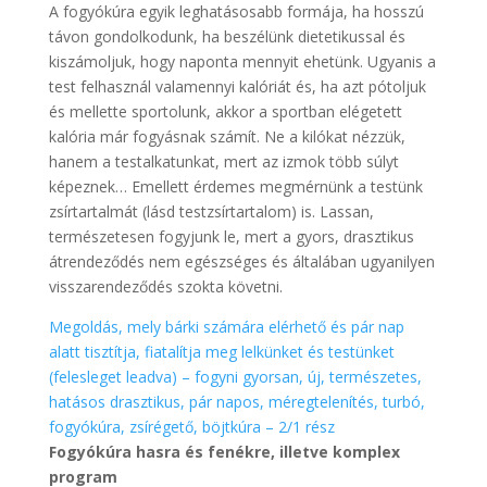
A fogyókúra egyik leghatásosabb formája, ha hosszú
távon gondolkodunk, ha beszélünk dietetikussal és
kiszámoljuk, hogy naponta mennyit ehetünk. Ugyanis a
test felhasznál valamennyi kalóriát és, ha azt pótoljuk
és mellette sportolunk, akkor a sportban elégetett
kalória már fogyásnak számít. Ne a kilókat nézzük,
hanem a testalkatunkat, mert az izmok több súlyt
képeznek… Emellett érdemes megmérnünk a testünk
zsírtartalmát (lásd testzsírtartalom) is. Lassan,
természetesen fogyjunk le, mert a gyors, drasztikus
átrendeződés nem egészséges és általában ugyanilyen
visszarendeződés szokta követni.
Megoldás, mely bárki számára elérhető és pár nap
alatt tisztítja, fiatalítja meg lelkünket és testünket
(felesleget leadva) – fogyni gyorsan, új, természetes,
hatásos drasztikus, pár napos, méregtelenítés, turbó,
fogyókúra, zsírégető, böjtkúra – 2/1 rész
Fogyókúra hasra és fenékre, illetve komplex
program