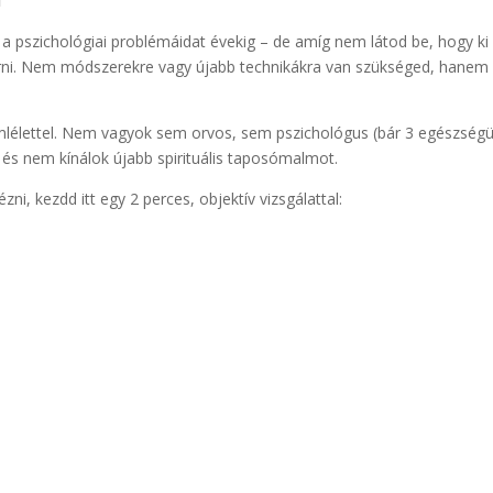
l
 a pszichológiai problémáidat évekig – de amíg nem látod be, hogy ki 
érni. Nem módszerekre vagy újabb technikákra van szükséged, hanem
emlélettel. Nem vagyok sem orvos, sem pszichológus (bár 3 egészségü
 és nem kínálok újabb spirituális taposómalmot.
, kezdd itt egy 2 perces, objektív vizsgálattal: