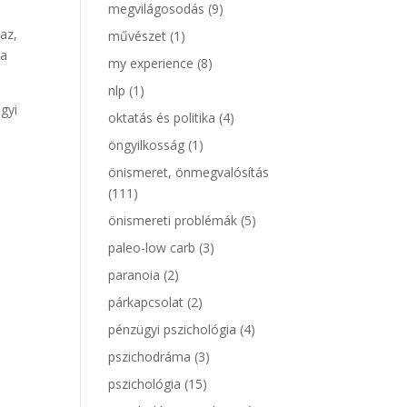
megvilágosodás
(9)
az,
művészet
(1)
 a
my experience
(8)
nlp
(1)
gyi
oktatás és politika
(4)
öngyilkosság
(1)
önismeret, önmegvalósítás
(111)
önismereti problémák
(5)
paleo-low carb
(3)
paranoia
(2)
párkapcsolat
(2)
pénzügyi pszichológia
(4)
pszichodráma
(3)
pszichológia
(15)