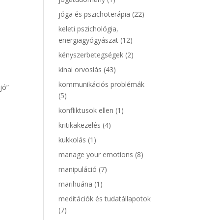
jóga és pszichoterápia
(22)
keleti pszichológia,
energiagyógyászat
(12)
kényszerbetegségek
(2)
kínai orvoslás
(43)
kommunikációs problémák
jó”
(5)
konfliktusok ellen
(1)
kritikakezelés
(4)
kukkolás
(1)
manage your emotions
(8)
manipuláció
(7)
marihuána
(1)
meditációk és tudatállapotok
(7)