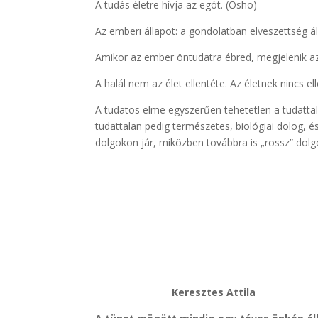
A tudás életre hívja az egót. (Osho)
Az emberi állapot: a gondolatban elveszettség ál
Amikor az ember öntudatra ébred, megjelenik az
A halál nem az élet ellentéte. Az életnek nincs ell
A tudatos elme egyszerűen tehetetlen a tudatt
tudattalan pedig természetes, biológiai dolog, és
dolgokon jár, miközben továbbra is „rossz” dolg
Keresztes Attila