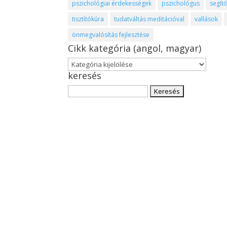
pszichológiai érdekességek
pszichológus
segít
tisztítókúra
tudatváltás meditációval
vallások
önmegvalósítás fejlesztése
Cikk kategória (angol, magyar)
Cikk
keresés
kategória
(angol,
Keresés:
magyar)