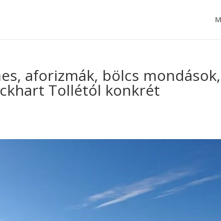
M
es, aforizmák, bölcs mondások,
ckhart Tollétól konkrét