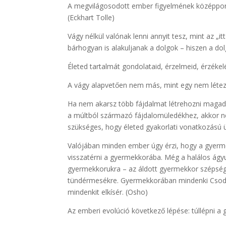
A megvilágosodott ember figyelmének középpontj
(Eckhart Tolle)
Vágy nélkül valónak lenni annyit tesz, mint az „it
bárhogyan is alakuljanak a dolgok – hiszen a d
Életed tartalmát gondolataid, érzelmeid, érzékelé
A vágy alapvetően nem más, mint egy nem létező
Ha nem akarsz több fájdalmat létrehozni maga
a múltból származó fájdalomüledékhez, akkor ne
szükséges, hogy életed gyakorlati vonatkozású üg
Valójában minden ember úgy érzi, hogy a gyermek
visszatérni a gyermekkorába. Még a halálos ágy
gyermekkorukra – az áldott gyermekkor szépségé
tündérmesékre. Gyermekkorában mindenki Csodao
mindenkit elkísér. (Osho)
Az emberi evolúció következő lépése: túllépni a 