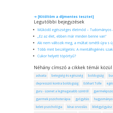
➔
[Kitöltöm a díjmentes tesztet]
Legutóbbi bejegyzések
Működő egészséges életmód – Tudományos a
„Ez az élet, ebben már minden benne van”
Aki nem változik meg, a múltat ismétli újra s ú
Több mint beszélgetés: A mentálhigiénés szak
Cukor helyett töpörtyű?
Néhány címszó a cikkek témái közül
advaita
betegség és egészség
boldogság
bu
depresszió kontra boldogság
Eckhart Tolle
egé
guru - üzenet a legmagasabb szintről
gyermekpszic
gyermek pszichoterápia
gyógyítás
hagyományos 
keleti pszichológia
kínai orvoslás
lélekgyógyász