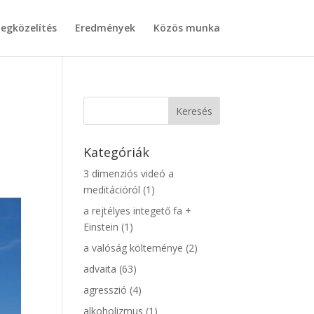
egközelítés
Eredmények
Közös munka
Kategóriák
3 dimenziós videó a
meditációról
(1)
a rejtélyes integető fa +
Einstein
(1)
a valóság költeménye
(2)
advaita
(63)
agresszió
(4)
alkoholizmus
(1)