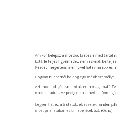
Amikor belépsz a mostba, kilépsz elméd tartalm
kötik le teljes figyelmedet, nem szívnak be telj
Kezded megérteni, mennyivel hatalmasabb és mél
Hogyan is lehetnél boldog egy másik személlyel
Azt mondod: „én ismerni akarom magamat”. Te v
minden tudott. Az pedig nem ismerheti önmagát:
Legyen hát ez a ti utatok: élvezzetek minden pill
most pillanatában és ünnepeljétek azt. (Osho)