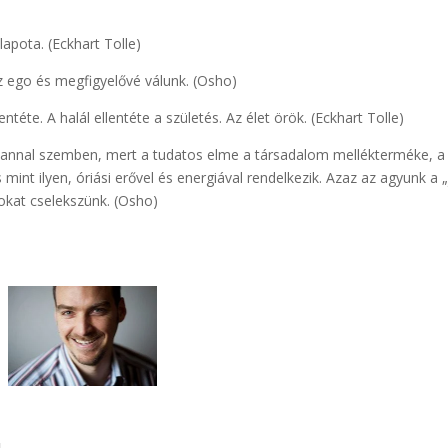
lapota. (Eckhart Tolle)
 ego és megfigyelővé válunk. (Osho)
entéte. A halál ellentéte a születés. Az élet örök. (Eckhart Tolle)
alannal szemben, mert a tudatos elme a társadalom mellékterméke, a
 mint ilyen, óriási erővel és energiával rendelkezik. Azaz az agyunk a „
okat cselekszünk. (Osho)