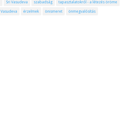
ő
Sri Vasudeva
szabadság
tapasztalatokról - a létezés öröme
Vasudeva
érzelmek
önismeret
önmegvalósítás