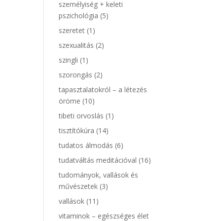
személyiség + keleti
pszichológia
(5)
szeretet
(1)
szexualitás
(2)
szingli
(1)
szorongás
(2)
tapasztalatokról – a létezés
öröme
(10)
tibeti orvoslás
(1)
tisztítókúra
(14)
tudatos álmodás
(6)
tudatváltás meditációval
(16)
tudományok, vallások és
művészetek
(3)
vallások
(11)
vitaminok – egészséges élet