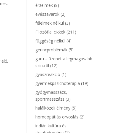
nek.
érzelmek
(8)
evészavarok
(2)
félelmek nélkül
(3)
Filozófiai cikkek
(211)
függőség nélkül
(4)
gerincproblémák
(5)
guru – üzenet a legmagasabb
 élő,
szintről
(12)
gyászreakció
(1)
gyermekpszichoterápia
(19)
gyógymasszázs,
sportmasszázs
(3)
halálközeli élmény
(5)
homeopátiás orvoslás
(2)
indián kultúra és
jógatudomány
(1)