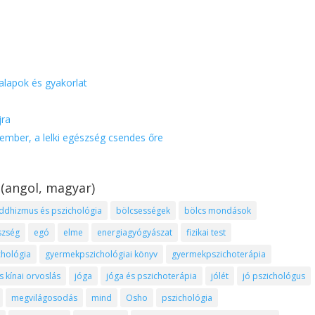
lapok és gyakorlat
jra
ember, a lelki egészség csendes őre
 (angol, magyar)
ddhizmus és pszichológia
bölcsességek
bölcs mondások
szség
egó
elme
energiagyógyászat
fizikai test
hológia
gyermekpszichológiai könyv
gyermekpszichoterápia
kínai orvoslás
jóga
jóga és pszichoterápia
jólét
jó pszichológus
megvilágosodás
mind
Osho
pszichológia