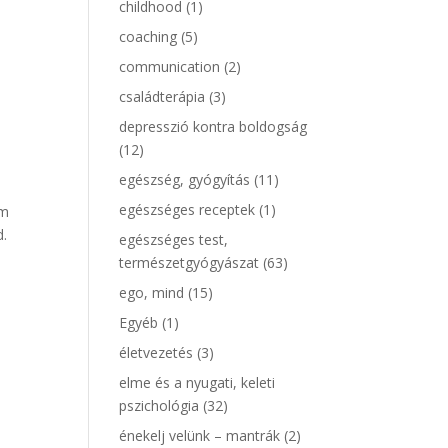
childhood
(1)
coaching
(5)
communication
(2)
családterápia
(3)
depresszió kontra boldogság
(12)
egészség, gyógyítás
(11)
egészséges receptek
(1)
em
d.
egészséges test,
természetgyógyászat
(63)
ego, mind
(15)
Egyéb
(1)
életvezetés
(3)
elme és a nyugati, keleti
pszichológia
(32)
énekelj velünk – mantrák
(2)