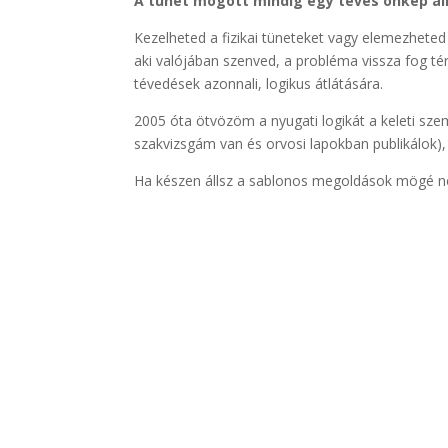
A tünet mögött mindig egy téves önkép ál
Kezelheted a fizikai tüneteket vagy elemezheted
aki valójában szenved, a probléma vissza fog t
tévedések azonnali, logikus átlátására.
2005 óta ötvözöm a nyugati logikát a keleti sz
szakvizsgám van és orvosi lapokban publikálok),
Ha készen állsz a sablonos megoldások mögé nézni