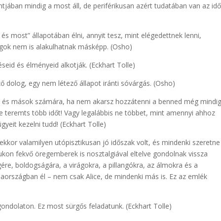
ában mindig a most áll, de periférikusan azért tudatában van az idő
t és most” állapotában élni, annyit tesz, mint elégedettnek lenni,
olgok nem is alakulhatnak másképp. (Osho)
seid és élményeid alkotják. (Eckhart Tolle)
 dolog, egy nem létező állapot iránti sóvárgás. (Osho)
d és mások számára, ha nem akarsz hozzátenni a benned még mindig
 teremts több időt! Vagy legalábbis ne többet, mint amennyi ahhoz
yeit kezelni tudd! (Eckhart Tolle)
kor valamilyen utópisztikusan jó időszak volt, és mindenki szeretne
ukon fekvő öregemberek is nosztalgiával eltelve gondolnak vissza
re, boldogságára, a virágokra, a pillangókra, az álmokra és a
rszágban él – nem csak Alice, de mindenki más is. Ez az emlék
gondolaton. Ez most sürgős feladatunk. (Eckhart Tolle)