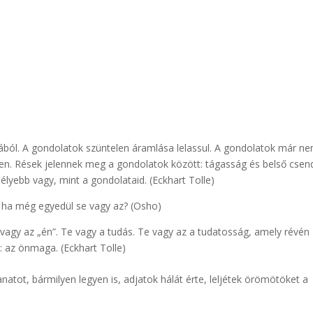
ából. A gondolatok szüntelen áramlása lelassul. A gondolatok már n
esen. Rések jelennek meg a gondolatok között: tágasság és belső csen
yebb vagy, mint a gondolataid. (Eckhart Tolle)
, ha még egyedül se vagy az? (Osho)
agy az „én”. Te vagy a tudás. Te vagy az a tudatosság, amely révén
 az önmaga. (Eckhart Tolle)
anatot, bármilyen legyen is, adjatok hálát érte, leljétek örömötöket a