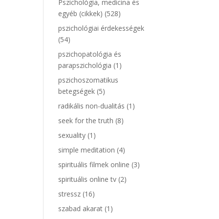
Pszichológia, medicina és
egyéb (cikkek)
(528)
pszichológiai érdekességek
(54)
pszichopatológia és
parapszichológia
(1)
pszichoszomatikus
betegségek
(5)
radikális non-dualitás
(1)
seek for the truth
(8)
sexuality
(1)
simple meditation
(4)
spirituális filmek online
(3)
spirituális online tv
(2)
stressz
(16)
szabad akarat
(1)