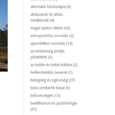
alternatív fizioterápia
(4)
alvászavar és alvás-
meditációk
(4)
Angol nyelvű cikkek
(43)
antropozófus orvoslás
(2)
ayurvédikus orvoslás
(14)
az emberiség jövője,
jóslatként
(2)
az indián és indiai kultúra
(2)
beilleszkedési zavarok
(1)
betegség és egészség
(27)
bölcs emberek írásai
(5)
bölcsességek
(13)
buddhizmus és pszichológia
(31)