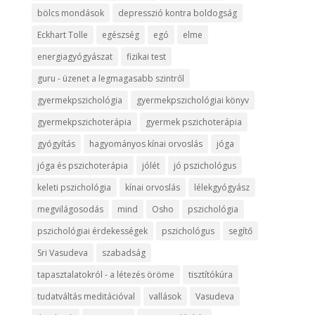
bölcs mondások
depresszió kontra boldogság
Eckhart Tolle
egészség
egó
elme
energiagyógyászat
fizikai test
guru - üzenet a legmagasabb szintről
gyermekpszichológia
gyermekpszichológiai könyv
gyermekpszichoterápia
gyermek pszichoterápia
gyógyítás
hagyományos kínai orvoslás
jóga
jóga és pszichoterápia
jólét
jó pszichológus
keleti pszichológia
kínai orvoslás
lélekgyógyász
megvilágosodás
mind
Osho
pszichológia
pszichológiai érdekességek
pszichológus
segítő
Sri Vasudeva
szabadság
tapasztalatokról - a létezés öröme
tisztítókúra
tudatváltás meditációval
vallások
Vasudeva