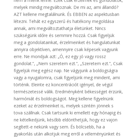
nem a miénk lenne. Ezek csak érzelmek és gondolatok,
melyek mindig megváltoznak. De mi az, ami állandó?
AZT kellene megtalálnunk. És EBBEN az aspektusban
létezni. Tehát ez egyszerű és hatékony megoldása
annak, ami megváltoztathatja életünket. Nincs
szükségünk időre és semmire hozzá. Csak figyeljük
meg a gondolatainkat, érzelmeinket és hangulatunkat
annyira objektíven, amennyire csak képesek vagyunk
erre. Ne mondjuk azt: „Ó, ez egy jó vagy rossz
gondolat.”, „Nem szeretem ezt.”, „Szeretem ezt.”, Csak
figyeljük meg egész nap. Ne vágyjunk a boldogságra
vagy a nyugalomra, csak figyeljünk meg mindent, ami
történik. Eleinte ez koncentrációt igényel, de végül
természetessé válik. Eredményként békességet érzünk,
harmóniát és boldogságot. Meg kellene figyelnünk
ezeket az érzelmeinket is, melyek szintén jönnek s
tova szállnak. Csak tartsunk ki emellett egy hónapig és
ne kételkedjünk, később eldönthetjük, hogy ez vajon
segített-e nekünk vagy sem. És bölcsebb, ha a
gyakorlás után alkotjuk meg erről a véleményünket és