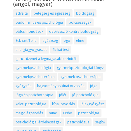
(angol, magyar)
advaita
betegség és egészség
boldogság
buddhizmus és pszichológia
bölcsességek
bölcs mondások
depresszió kontra boldogság
Eckhart Tolle
egészség
egó
elme
energiagyógyászat
fizikai test
guru - üzenet a legmagasabb szintről
gyermekpszichológia
gyermekpszichológiai könyv
gyermekpszichoterápia
gyermek pszichoterápia
gyógyítás
hagyományos kínai orvoslás
jóga
jóga és pszichoterápia
jólét
jó pszichológus
keleti pszichológia
kínai orvoslás
lélekgyógyász
megvilágosodás
mind
Osho
pszichológia
pszichológiai érdekességek
pszichológus
segítő