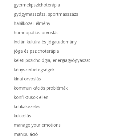
gyermekpszichoterápia
gyógymasszázs, sportmasszázs
halálközeli élmény
homeopátiás orvoslás
indián kultúra és jógatudomány
jóga és pszichoterápia
keleti pszichológia, energiagyógyászat
kényszerbetegségek
kínai orvoslás
kommunikációs problémák
konfliktusok ellen
kritikakezelés
kukkolás
manage your emotions
manipuláció