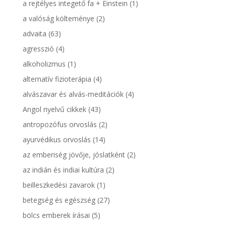
a rejtélyes integető fa + Einstein
(1)
a valóság költeménye
(2)
advaita
(63)
agresszió
(4)
alkoholizmus
(1)
alternatív fizioterápia
(4)
alvászavar és alvás-meditációk
(4)
Angol nyelvű cikkek
(43)
antropozófus orvoslás
(2)
ayurvédikus orvoslás
(14)
az emberiség jövője, jóslatként
(2)
az indián és indiai kultúra
(2)
beilleszkedési zavarok
(1)
betegség és egészség
(27)
bölcs emberek írásai
(5)