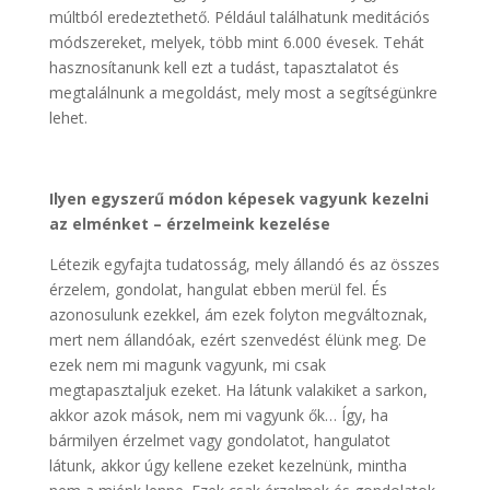
múltból eredeztethető. Például találhatunk meditációs
módszereket, melyek, több mint 6.000 évesek. Tehát
hasznosítanunk kell ezt a tudást, tapasztalatot és
megtalálnunk a megoldást, mely most a segítségünkre
lehet.
Ilyen egyszerű módon képesek vagyunk kezelni
az elménket – érzelmeink kezelése
Létezik egyfajta tudatosság, mely állandó és az összes
érzelem, gondolat, hangulat ebben merül fel. És
azonosulunk ezekkel, ám ezek folyton megváltoznak,
mert nem állandóak, ezért szenvedést élünk meg. De
ezek nem mi magunk vagyunk, mi csak
megtapasztaljuk ezeket. Ha látunk valakiket a sarkon,
akkor azok mások, nem mi vagyunk ők… Így, ha
bármilyen érzelmet vagy gondolatot, hangulatot
látunk, akkor úgy kellene ezeket kezelnünk, mintha