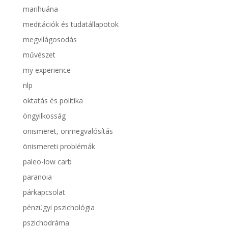
marihuána
meditációk és tudatállapotok
megvilágosodás
művészet
my experience
nlp
oktatás és politika
öngyilkosság
önismeret, önmegvalósítás
önismereti problémák
paleo-low carb
paranoia
párkapcsolat
pénzügyi pszichológia
pszichodráma