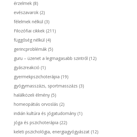
érzelmek
(8)
evészavarok
(2)
félelmek nélkül
(3)
Filozófiai cikkek
(211)
függőség nélkül
(4)
gerincproblémák
(5)
guru – üzenet a legmagasabb szintről
(12)
gyászreakció
(1)
gyermekpszichoterápia
(19)
gyógymasszázs, sportmasszázs
(3)
halálközeli élmény
(5)
homeopátiás orvoslás
(2)
indián kultúra és jógatudomány
(1)
jóga és pszichoterápia
(22)
keleti pszichológia, energiagyógyászat
(12)