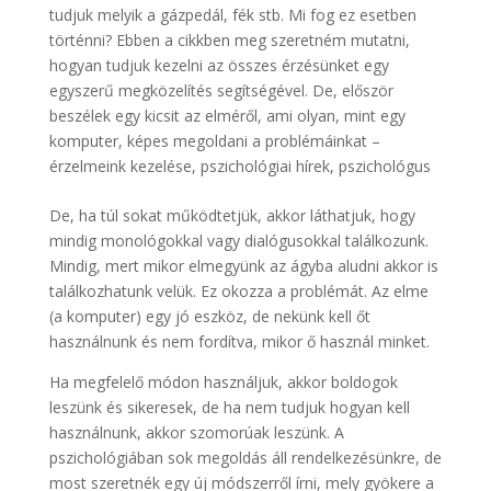
tudjuk melyik a gázpedál, fék stb. Mi fog ez esetben
történni? Ebben a cikkben meg szeretném mutatni,
hogyan tudjuk kezelni az összes érzésünket egy
egyszerű megközelítés segítségével. De, először
beszélek egy kicsit az elméről, ami olyan, mint egy
komputer, képes megoldani a problémáinkat –
érzelmeink kezelése, pszichológiai hírek, pszichológus
De, ha túl sokat működtetjük, akkor láthatjuk, hogy
mindig monológokkal vagy dialógusokkal találkozunk.
Mindig, mert mikor elmegyünk az ágyba aludni akkor is
találkozhatunk velük. Ez okozza a problémát. Az elme
(a komputer) egy jó eszköz, de nekünk kell őt
használnunk és nem fordítva, mikor ő használ minket.
Ha megfelelő módon használjuk, akkor boldogok
leszünk és sikeresek, de ha nem tudjuk hogyan kell
használnunk, akkor szomorúak leszünk. A
pszichológiában sok megoldás áll rendelkezésünkre, de
most szeretnék egy új módszerről írni, mely gyökere a