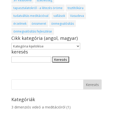
Sri Vasudeva
szabadság
tapasztalatokról - a létezés öröme
tisztítókúra
tudatváltás meditációval
vallások
Vasudeva
érzelmek
önismeret
önmegvalósítás
önmegvalósítás fejlesztése
Cikk kategória (angol, magyar)
Cikk
keresés
kategória
(angol,
Keresés:
magyar)
Kategóriák
3 dimenziós videó a meditációról
(1)