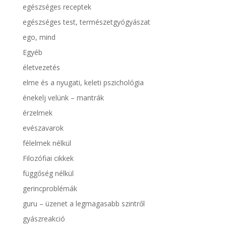
egészséges receptek
egészséges test, természetgyógyászat
ego, mind
Egyéb
életvezetés
elme és a nyugati, keleti pszichológia
énekelj velünk – mantrák
érzelmek
evészavarok
félelmek nélkül
Filozófiai cikkek
függőség nélkül
gerincproblémák
guru – üzenet a legmagasabb szintről
gyászreakció