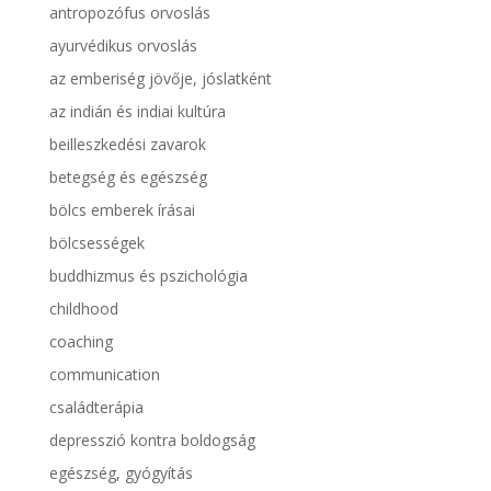
antropozófus orvoslás
ayurvédikus orvoslás
az emberiség jövője, jóslatként
az indián és indiai kultúra
beilleszkedési zavarok
betegség és egészség
bölcs emberek írásai
bölcsességek
buddhizmus és pszichológia
childhood
coaching
communication
családterápia
depresszió kontra boldogság
egészség, gyógyítás