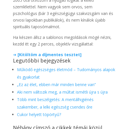
2005 óta ötvözöm a nyugati logikát a keleti
szemlélettel. Nem vagyok sem orvos, sem
pszichológus (bár 3 egészségügyi szakvizsgám van és
orvosi lapokban publikálok), és nem kínálok újabb
spirituális taposómalmot.
Ha készen állsz a sablonos megoldások mögé nézni,
kezdd itt egy 2 perces, objektív vizsgálattal:
➔
[Kitöltöm a díjmentes tesztet]
Legutóbbi bejegyzések
Működő egészséges életmód – Tudományos alapok
és gyakorlat
„Ez az élet, ebben már minden benne van”
Aki nem változik meg, a múltat ismétli újra s újra
Több mint beszélgetés: A mentálhigiénés
szakember, a lelki egészség csendes őre
Cukor helyett töpörtyű?
Néhány címszó a cikkek témái közül