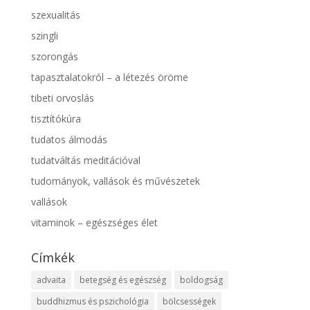
szexualitás
szingli
szorongás
tapasztalatokról – a létezés öröme
tibeti orvoslás
tisztítókúra
tudatos álmodás
tudatváltás meditációval
tudományok, vallások és művészetek
vallások
vitaminok – egészséges élet
Címkék
advaita
betegség és egészség
boldogság
buddhizmus és pszichológia
bölcsességek