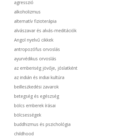
agresszió
alkoholizmus
alternatív fizioterápia
alvászavar és alvás-meditációk
Angol nyelvű cikkek
antropozófus orvoslás
ayurvédikus orvoslás
az emberiség jövője, jóslatként
az indián és indiai kultúra
beilleszkedési zavarok
betegség és egészség
bölcs emberek írásai
bölcsességek
buddhizmus és pszichológia
childhood