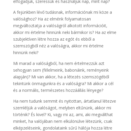
elfogadjuk, szeressük és használjuk nap, mint nap?
A fejünkben lévő tudásnak, információnak mi köze a
valósághoz? Ha az elménk folyamatosan
megváltoztatja a valóságról alkotott információit,
akkor mi értelme hinnünk neki bármikor is? Ha az elme
szubjektíven létre hozza az egót és ebből a
szemszögből néz a valóságra, akkor mi értelme
hinnünk neki?
Mi marad a valóságból, ha nem értelmezzük azt
sehogyan sem (félelmeink, babonáink, reményeink
alapján)? Mi van akkor, ha a létezés szemszögéből
tekintünk önmagunkra és a valóságra? Mi akkor a cél
és a normális, természetes hozzáállás lényege?
Ha nem tudunk semmit és nyitottan, ártatlanul létezve
szemléljük a valóságot, melyben eltűnünk, akkor mi
történik? És kivel? Ki, vagy mi az, ami, aki megválthat
minket, ha valójában nem elkülönülve létezünk, csak
elképzeléseink, gondolataink sűrű hálója hozza létre