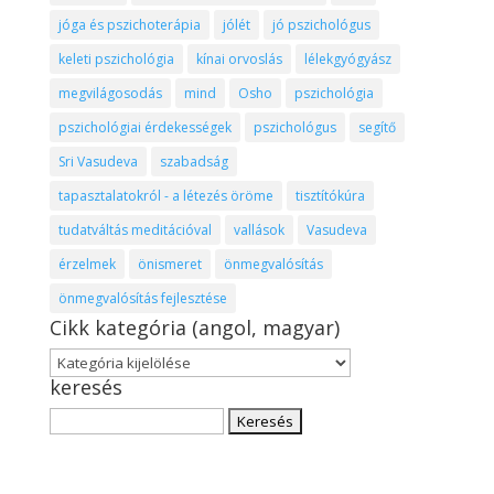
jóga és pszichoterápia
jólét
jó pszichológus
keleti pszichológia
kínai orvoslás
lélekgyógyász
megvilágosodás
mind
Osho
pszichológia
pszichológiai érdekességek
pszichológus
segítő
Sri Vasudeva
szabadság
tapasztalatokról - a létezés öröme
tisztítókúra
tudatváltás meditációval
vallások
Vasudeva
érzelmek
önismeret
önmegvalósítás
önmegvalósítás fejlesztése
Cikk kategória (angol, magyar)
Cikk
keresés
kategória
(angol,
Keresés:
magyar)