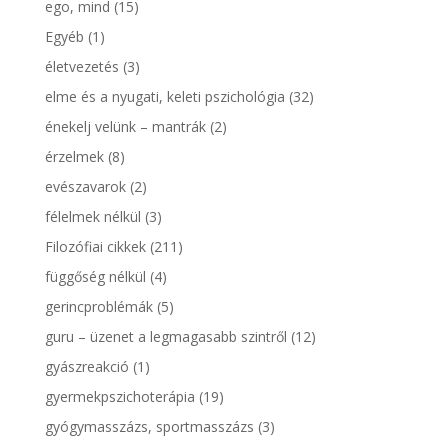
ego, mind
(15)
Egyéb
(1)
életvezetés
(3)
elme és a nyugati, keleti pszichológia
(32)
énekelj velünk – mantrák
(2)
érzelmek
(8)
evészavarok
(2)
félelmek nélkül
(3)
Filozófiai cikkek
(211)
függőség nélkül
(4)
gerincproblémák
(5)
guru – üzenet a legmagasabb szintről
(12)
gyászreakció
(1)
gyermekpszichoterápia
(19)
gyógymasszázs, sportmasszázs
(3)