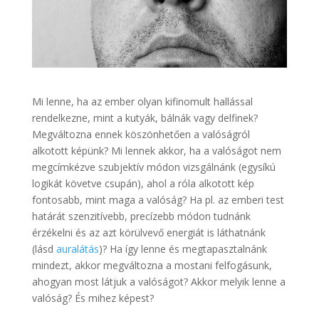
Mi lenne, ha az ember olyan kifinomult hallással
rendelkezne, mint a kutyák, bálnák vagy delfinek?
Megváltozna ennek köszönhetően a valóságról
alkotott képünk? Mi lennek akkor, ha a valóságot nem
megcímkézve szubjektív módon vizsgálnánk (egysíkú
logikát követve csupán), ahol a róla alkotott kép
fontosabb, mint maga a valóság? Ha pl. az emberi test
határát szenzitívebb, precízebb módon tudnánk
érzékelni és az azt körülvevő energiát is láthatnánk
(lásd
auralátás
)? Ha így lenne és megtapasztalnánk
mindezt, akkor megváltozna a mostani felfogásunk,
ahogyan most látjuk a valóságot? Akkor melyik lenne a
valóság? És mihez képest?