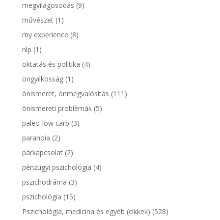
megvilágosodás
(9)
művészet
(1)
my experience
(8)
nlp
(1)
oktatás és politika
(4)
öngyilkosság
(1)
önismeret, önmegvalósítás
(111)
önismereti problémák
(5)
paleo-low carb
(3)
paranoia
(2)
párkapcsolat
(2)
pénzügyi pszichológia
(4)
pszichodráma
(3)
pszichológia
(15)
Pszichológia, medicina és egyéb (cikkek)
(528)