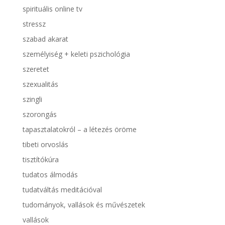
spirituális online tv
stressz
szabad akarat
személyiség + keleti pszichológia
szeretet
szexualitás
szingli
szorongás
tapasztalatokról – a létezés öröme
tibeti orvoslás
tisztítókúra
tudatos álmodás
tudatváltás meditációval
tudományok, vallások és művészetek
vallások