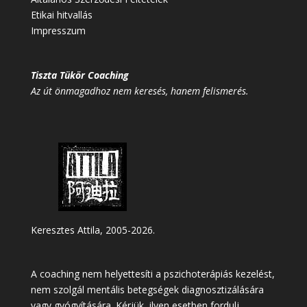
Etikai hitvallás
Impresszum
Tiszta Tükör Coaching
Az út önmagadhoz nem keresés, hanem felismerés.
Keresztes Attila, 2005-2026.
A coaching nem helyettesíti a pszichoterápiás kezelést,
nem szolgál mentális betegségek diagnosztizálására
vagy gyógyítására. Kérjük, ilyen esetben fordulj