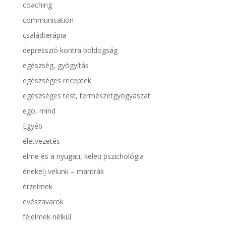
coaching
communication
családterápia
depresszió kontra boldogság
egészség, gyógyítás
egészséges receptek
egészséges test, természetgyógyászat
ego, mind
Egyéb
életvezetés
elme és a nyugati, keleti pszichológia
énekelj velünk – mantrák
érzelmek
evészavarok
félelmek nélkül