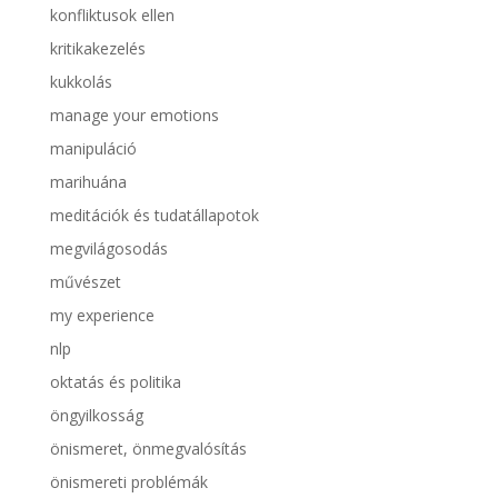
konfliktusok ellen
kritikakezelés
kukkolás
manage your emotions
manipuláció
marihuána
meditációk és tudatállapotok
megvilágosodás
művészet
my experience
nlp
oktatás és politika
öngyilkosság
önismeret, önmegvalósítás
önismereti problémák