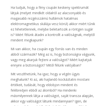
Ha tudjuk, hogy a fény csupán keskeny spektrumát
látjuk (melyet mindkét oldalról az alacsonyabb és
magasabb rezgésszámú hullámok hatalmas
elektromagnetikus skálája vesz körül) akkor miért tűnik
ez hihetetlennek, melybe beletartozik a röntgen sugár
is? Miért félünk átadni a kontrollt a valóságnak, melytől
mindent megkapunk?
Mi van akkor, ha csupán egy forrás van és minden
abból származik? Még az is, hogy biztonságra vágyunk,
vagy meg akarjuk fejteni a valóságot? Miért kajtatjuk
ennyire a biztonságot? Mitől félünk valójában?
Mit veszíthetünk, ha igaz, hogy a végén úgyis
meghalunk? Ki az, aki hajlandó kockáztatni mostani
értékeit, tudását, hogy eldobjon mindent és
felébredjen ebből az álomból? Ha mindenki
másmilyennek látja a valóságot, saját transza alapján,
akkor egy valóságot látunk mindannyian? Igen, de