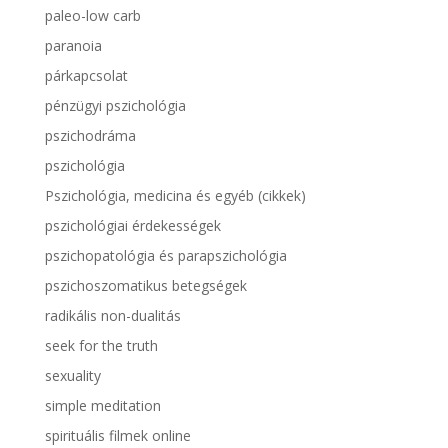
paleo-low carb
paranoia
párkapcsolat
pénzügyi pszichológia
pszichodráma
pszichológia
Pszichológia, medicina és egyéb (cikkek)
pszichológiai érdekességek
pszichopatológia és parapszichológia
pszichoszomatikus betegségek
radikális non-dualitás
seek for the truth
sexuality
simple meditation
spirituális filmek online