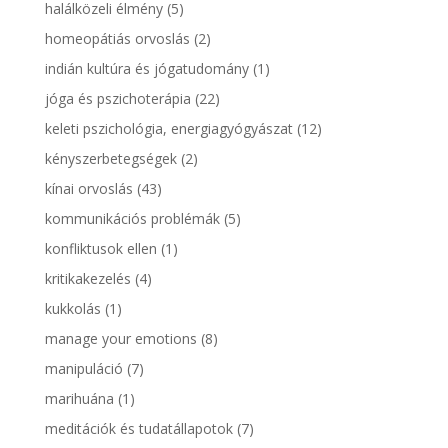
halálközeli élmény
(5)
homeopátiás orvoslás
(2)
indián kultúra és jógatudomány
(1)
jóga és pszichoterápia
(22)
keleti pszichológia, energiagyógyászat
(12)
kényszerbetegségek
(2)
kínai orvoslás
(43)
kommunikációs problémák
(5)
konfliktusok ellen
(1)
kritikakezelés
(4)
kukkolás
(1)
manage your emotions
(8)
manipuláció
(7)
marihuána
(1)
meditációk és tudatállapotok
(7)