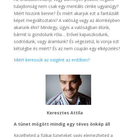
tulajdonság nem csak egy mentális címke ugyanúgy?
Miért hiszünk benne? És miért akarjuk ezt a fantáziált
képet megváltoztatni? A valóság vagy az álomképben
akarunk élni? Mindegy, úgyis a valóságban élünk,
bármit is gondolunk róla… Erővel kapaszkodunk,
sodródunk, vagy áramlunk? És végezetül, ki vonja ezt
kétségbe és miért? És az nem csupán egy elképzelés?
Miért keressük az oxigént az erdőben?
Keresztes Attila
A tünet mögött mindig egy téves önkép áll
Kezelheted a fizikai tüneteket vagy elemezheted a