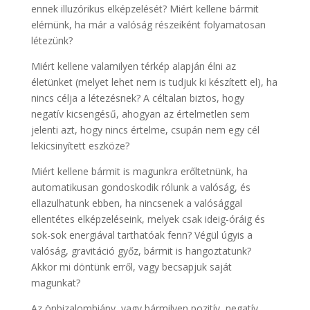
ennek illuzórikus elképzelését? Miért kellene bármit
elérnünk, ha már a valóság részeiként folyamatosan
létezünk?
Miért kellene valamilyen térkép alapján élni az
életünket (melyet lehet nem is tudjuk ki készített el), ha
nincs célja a létezésnek? A céltalan biztos, hogy
negatív kicsengésű, ahogyan az értelmetlen sem
jelenti azt, hogy nincs értelme, csupán nem egy cél
lekicsinyített eszköze?
Miért kellene bármit is magunkra erőltetnünk, ha
automatikusan gondoskodik rólunk a valóság, és
ellazulhatunk ebben, ha nincsenek a valósággal
ellentétes elképzeléseink, melyek csak ideig-óráig és
sok-sok energiával tarthatóak fenn? Végül úgyis a
valóság, gravitáció győz, bármit is hangoztatunk?
Akkor mi döntünk erről, vagy becsapjuk saját
magunkat?
Az önbizalomhiány, vagy bármilyen pozitív, negatív