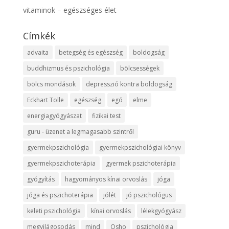
vitaminok – egészséges élet
Címkék
advaita
betegség és egészség
boldogság
buddhizmus és pszichológia
bölcsességek
bölcs mondások
depresszió kontra boldogság
Eckhart Tolle
egészség
egó
elme
energiagyógyászat
fizikai test
guru - üzenet a legmagasabb szintről
gyermekpszichológia
gyermekpszichológiai könyv
gyermekpszichoterápia
gyermek pszichoterápia
gyógyítás
hagyományos kínai orvoslás
jóga
jóga és pszichoterápia
jólét
jó pszichológus
keleti pszichológia
kínai orvoslás
lélekgyógyász
megvilágosodás
mind
Osho
pszichológia