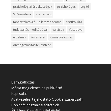
pszichológiai érdekességek
pszichológus
segítő
Sri Vasudeva
szabadság
tapasztalatokról - a létezés öröme
tisztítókúra
tudatváltás meditációval
vallások
Vasudeva
érzelmek
önismeret
önmegvalósítás
önmegvalósítás fejlesztése
Bemutatkozás
Média megjelenés és publikáció
Kapcsolat
Adatkezelési tájékoztató (cookie szabályzat)
Honlapfelhasználási feltételek
Általános Szerződési Feltételek