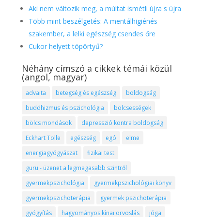
Aki nem változik meg, a múltat ismétli újra s újra
Több mint beszélgetés: A mentálhigiénés
szakember, a lelki egészség csendes őre
Cukor helyett töpörtyű?
Néhány címszó a cikkek témái közül
(angol, magyar)
advaita
betegség és egészség
boldogság
buddhizmus és pszichológia
bölcsességek
bölcs mondások
depresszió kontra boldogság
Eckhart Tolle
egészség
egó
elme
energiagyógyászat
fizikai test
guru - üzenet a legmagasabb szintről
gyermekpszichológia
gyermekpszichológiai könyv
gyermekpszichoterápia
gyermek pszichoterápia
gyógyítás
hagyományos kínai orvoslás
jóga