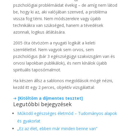
pszichológiai problémáidat évekig – de amíg nem látod
be, hogy ki az, aki valójában szenved, a probléma
vissza fog térni. Nem módszerekre vagy újabb
technikákra van szükséged, hanem a tévedések
azonnali, logikus átlátására.
2005 óta ötvözöm a nyugati logikát a keleti
szemlélettel. Nem vagyok sem orvos, sem
pszichológus (bár 3 egészségügyi szakvizsgám van és
orvosi lapokban publikálok), és nem kínálok újabb
spirituális taposómalmot.
Ha készen állsz a sablonos megoldások mögé nézni,
kezdd itt egy 2 perces, objektív vizsgálattal:
➔
[Kitöltöm a díjmentes tesztet]
Legutóbbi bejegyzések
Működő egészséges életmód – Tudományos alapok
és gyakorlat
„Ez az élet, ebben már minden benne van”