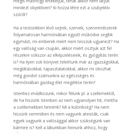
mégis máshogy értékeljük, tehát akkor nem látjuk
mindezt objektíven? Ki hozza létre ezt a szubjektív
szűrőt?
Ha a testünkben lévő sejtek, szervek, szervrendszerek
folyamatosan harmóniában együtt működve segítik
egymást, mi emberek miért nem tesszük ugyanezt? Ha
egy valóság van csupán, akkor miért osztjuk azt fel
részekre sokszor az elképzeléseink, és gyógyítás terén
is? Ha ilyen sok könyvet teleírtunk már az igazságokkal,
meglátásokkal, tapasztalatokkal, akkor mi okozhat
még gondot számunkra az egészséges és
harmóniában gazdag élet megélése terén?
Istenhez imádkozunk, mikor félünk pl. a szellemektől,
de ha hiszünk Istenben az nem ugyanolyan hit, mintha
a szellemekben hinnénk? Mi a különbség? Ha nem
hiszünk semmiben és nem vagyunk ateisták, csak
egyek vagyunk a valósággal akkor szükségünk van
bármire is? Kell a lábunkban hinnünk ahhoz, hogy