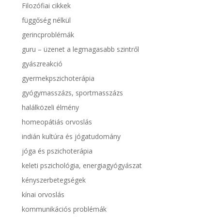
Filozófiai cikkek
függőség nélkül
gerincproblémák
guru – üzenet a legmagasabb szintről
gyászreakció
gyermekpszichoterápia
gyógymasszázs, sportmasszázs
halálközeli élmény
homeopátiás orvoslás
indián kultúra és jógatudomány
jóga és pszichoterápia
keleti pszichológia, energiagyógyászat
kényszerbetegségek
kínai orvoslás
kommunikációs problémák