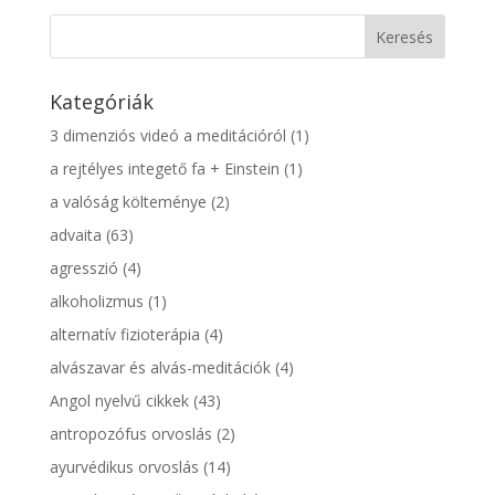
Kategóriák
3 dimenziós videó a meditációról
(1)
a rejtélyes integető fa + Einstein
(1)
a valóság költeménye
(2)
advaita
(63)
agresszió
(4)
alkoholizmus
(1)
alternatív fizioterápia
(4)
alvászavar és alvás-meditációk
(4)
Angol nyelvű cikkek
(43)
antropozófus orvoslás
(2)
ayurvédikus orvoslás
(14)