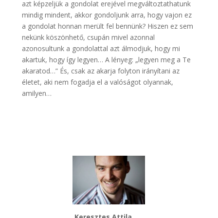
azt képzeljük a gondolat erejével megváltoztathatunk
mindig mindent, akkor gondoljunk arra, hogy vajon ez
a gondolat honnan merült fel bennünk? Hiszen ez sem
nekünk köszönhető, csupán mivel azonnal
azonosultunk a gondolattal azt álmodjuk, hogy mi
akartuk, hogy így legyen… A lényeg: „legyen meg a Te
akaratod…” És, csak az akarja folyton irányítani az
életet, aki nem fogadja el a valóságot olyannak,
amilyen…
Keresztes Attila