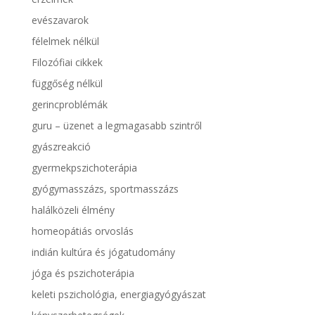
evészavarok
félelmek nélkül
Filozófiai cikkek
függőség nélkül
gerincproblémák
guru – üzenet a legmagasabb szintről
gyászreakció
gyermekpszichoterápia
gyógymasszázs, sportmasszázs
halálközeli élmény
homeopátiás orvoslás
indián kultúra és jógatudomány
jóga és pszichoterápia
keleti pszichológia, energiagyógyászat