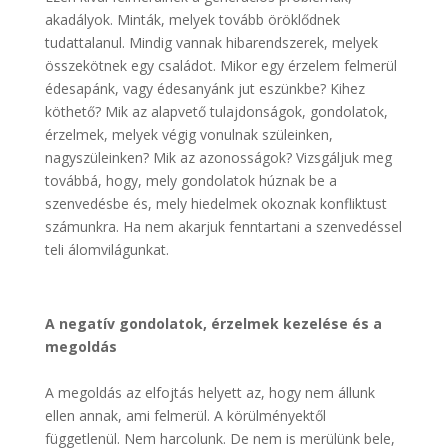
akadályok. Minták, melyek tovább öröklődnek
tudattalanul. Mindig vannak hibarendszerek, melyek
összekötnek egy családot. Mikor egy érzelem felmerül
édesapánk, vagy édesanyánk jut eszünkbe? Kihez
köthető? Mik az alapvető tulajdonságok, gondolatok,
érzelmek, melyek végig vonulnak szüleinken,
nagyszüleinken? Mik az azonosságok? Vizsgáljuk meg
továbbá, hogy, mely gondolatok húznak be a
szenvedésbe és, mely hiedelmek okoznak konfliktust
számunkra. Ha nem akarjuk fenntartani a szenvedéssel
teli álomvilágunkat.
A negatív gondolatok, érzelmek kezelése és a
megoldás
A megoldás az elfojtás helyett az, hogy nem állunk
ellen annak, ami felmerül. A körülményektől
függetlenül. Nem harcolunk. De nem is merülünk bele,