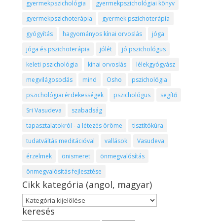
gyermekpszichológia
gyermekpszichológiai könyv
gyermekpszichoterápia
gyermek pszichoterápia
gyógyítás
hagyományos kínai orvoslás
jóga
jóga és pszichoterápia
jólét
jó pszichológus
keleti pszichológia
kínai orvoslás
lélekgyógyász
megvilágosodás
mind
Osho
pszichológia
pszichológiai érdekességek
pszichológus
segítő
Sri Vasudeva
szabadság
tapasztalatokról - a létezés öröme
tisztítókúra
tudatváltás meditációval
vallások
Vasudeva
érzelmek
önismeret
önmegvalósítás
önmegvalósítás fejlesztése
Cikk kategória (angol, magyar)
Cikk
keresés
kategória