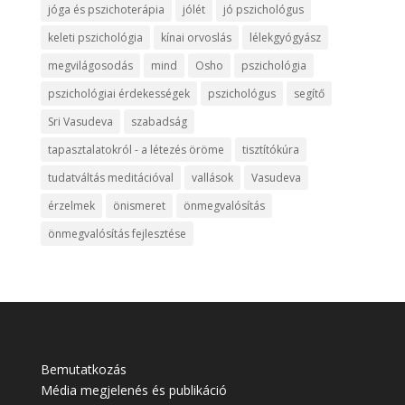
jóga és pszichoterápia
jólét
jó pszichológus
keleti pszichológia
kínai orvoslás
lélekgyógyász
megvilágosodás
mind
Osho
pszichológia
pszichológiai érdekességek
pszichológus
segítő
Sri Vasudeva
szabadság
tapasztalatokról - a létezés öröme
tisztítókúra
tudatváltás meditációval
vallások
Vasudeva
érzelmek
önismeret
önmegvalósítás
önmegvalósítás fejlesztése
Bemutatkozás
Média megjelenés és publikáció