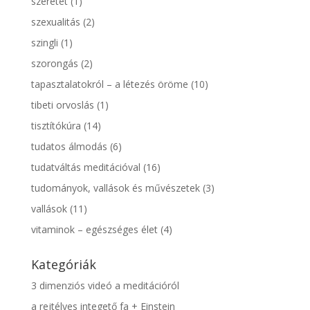
szeretet
(1)
szexualitás
(2)
szingli
(1)
szorongás
(2)
tapasztalatokról – a létezés öröme
(10)
tibeti orvoslás
(1)
tisztítókúra
(14)
tudatos álmodás
(6)
tudatváltás meditációval
(16)
tudományok, vallások és művészetek
(3)
vallások
(11)
vitaminok – egészséges élet
(4)
Kategóriák
3 dimenziós videó a meditációról
a rejtélyes integető fa + Einstein