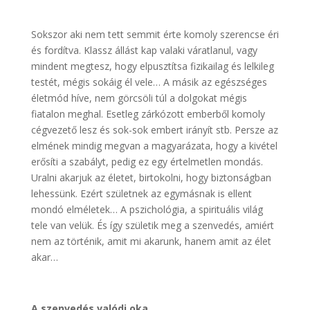
Sokszor aki nem tett semmit érte komoly szerencse éri
és fordítva. Klassz állást kap valaki váratlanul, vagy
mindent megtesz, hogy elpusztítsa fizikailag és lelkileg
testét, mégis sokáig él vele… A másik az egészséges
életmód híve, nem görcsöli túl a dolgokat mégis
fiatalon meghal. Esetleg zárkózott emberből komoly
cégvezető lesz és sok-sok embert irányít stb. Persze az
elmének mindig megvan a magyarázata, hogy a kivétel
erősíti a szabályt, pedig ez egy értelmetlen mondás.
Uralni akarjuk az életet, birtokolni, hogy biztonságban
lehessünk. Ezért születnek az egymásnak is ellent
mondó elméletek… A pszichológia, a spirituális világ
tele van velük. És így születik meg a szenvedés, amiért
nem az történik, amit mi akarunk, hanem amit az élet
akar…
A szenvedés valódi oka