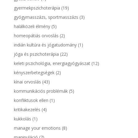
gyermekpszichoterápia
(19)
gyógymasszázs, sportmasszázs
(3)
halálközeli élmény
(5)
homeopátiás orvoslás
(2)
indián kultúra és jógatudomány
(1)
jóga és pszichoterápia
(22)
keleti pszichológia, energiagyógyászat
(12)
kényszerbetegségek
(2)
kínai orvoslás
(43)
kommunikációs problémák
(5)
konfliktusok ellen
(1)
kritikakezelés
(4)
kukkolás
(1)
manage your emotions
(8)
manipuláció
(7)