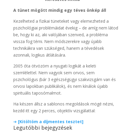
A tünet mögött mindig egy téves önkép áll
Kezelheted a fizikai tüneteket vagy elemezheted a
pszichológiai problémáidat évekig – de amíg nem látod
be, hogy ki az, aki valójában szenved, a probléma
vissza fog térni. Nem módszerekre vagy újabb
technikákra van szükséged, hanem a tévedések
azonnali, logikus átlátására.
2005 óta ötvözöm a nyugati logikát a keleti
szemlélettel. Nem vagyok sem orvos, sem
pszichológus (bár 3 egészségügyi szakvizsgám van és
orvosi lapokban publikálok), és nem kínálok újabb
spirituális taposómalmot.
Ha készen állsz a sablonos megoldások mögé nézni,
kezdd itt egy 2 perces, objektív vizsgálattal:
➔
[Kitöltöm a díjmentes tesztet]
Legutóbbi bejegyzések