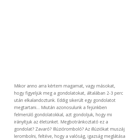
Mikor anno arra kértem magamat, vagy másokat,
hogy figyeljük meg a gondolatokat, általában 2-3 perc
után elkalandoztunk. Eddig sikerült egy gondolatot
megtartani… Miután azonosulunk a fejünkben
felmerülő gondolatokkal, azt gondoljuk, hogy mi
irányítjuk az életünket. Megbotránkoztató ez a
gondolat? Zavaró? Illúzióromboló? Az illúziókat muszáj
lerombolni, feltéve, hogy a valóság, igazság meglátása