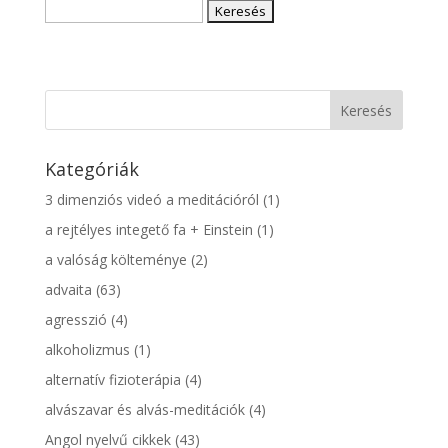
(angol,
Keresés:
magyar)
Kategóriák
3 dimenziós videó a meditációról
(1)
a rejtélyes integető fa + Einstein
(1)
a valóság költeménye
(2)
advaita
(63)
agresszió
(4)
alkoholizmus
(1)
alternatív fizioterápia
(4)
alvászavar és alvás-meditációk
(4)
Angol nyelvű cikkek
(43)