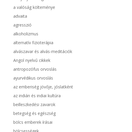
a valóság költeménye
advaita
agresszió
alkoholizmus
alternatív fizioterápia
alvászavar és alvás-meditációk
Angol nyelvű cikkek
antropozófus orvoslás
ayurvédikus orvoslás
az emberiség jövője, jóslatként
az indián és indiai kultúra
beilleszkedési zavarok
betegség és egészség
bölcs emberek írásai
bölcsességek