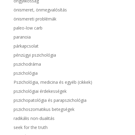
öngyilkosság
önismeret, önmegvalósítás
önismereti problémák
paleo-low carb
paranoia
párkapcsolat
pénzügyi pszichológia
pszichodráma
pszichológia
Pszichológia, medicina és egyéb (cikkek)
pszichológiai érdekességek
pszichopatológia és parapszichológia
pszichoszomatikus betegségek
radikális non-dualitás
seek for the truth