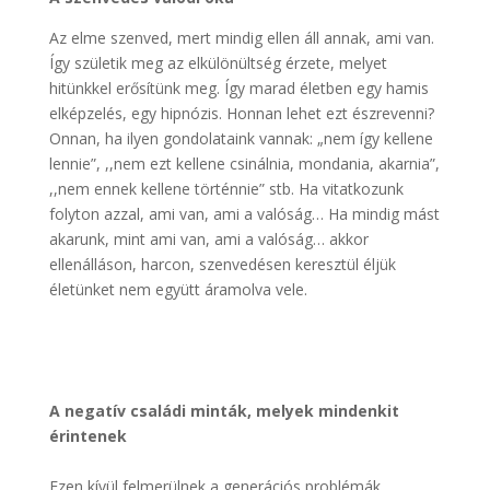
Az elme szenved, mert mindig ellen áll annak, ami van.
Így születik meg az elkülönültség érzete, melyet
hitünkkel erősítünk meg. Így marad életben egy hamis
elképzelés, egy hipnózis. Honnan lehet ezt észrevenni?
Onnan, ha ilyen gondolataink vannak: „nem így kellene
lennie”, ,,nem ezt kellene csinálnia, mondania, akarnia”,
,,nem ennek kellene történnie” stb. Ha vitatkozunk
folyton azzal, ami van, ami a valóság… Ha mindig mást
akarunk, mint ami van, ami a valóság… akkor
ellenálláson, harcon, szenvedésen keresztül éljük
életünket nem együtt áramolva vele.
A negatív családi minták, melyek mindenkit
érintenek
Ezen kívül felmerülnek a generációs problémák,