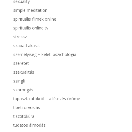
sexuality
simple meditation
spirituális filmek online
spirituális online tv
stressz
szabad akarat
személyiség + keleti pszichológia
szeretet
szexualitás
szingli
szorongás
tapasztalatokról – a létezés öröme
tibeti orvoslás
tisztítókúra
tudatos álmodás