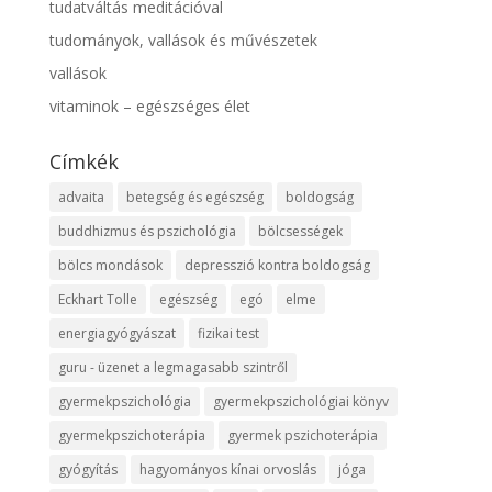
tudatváltás meditációval
tudományok, vallások és művészetek
vallások
vitaminok – egészséges élet
Címkék
advaita
betegség és egészség
boldogság
buddhizmus és pszichológia
bölcsességek
bölcs mondások
depresszió kontra boldogság
Eckhart Tolle
egészség
egó
elme
energiagyógyászat
fizikai test
guru - üzenet a legmagasabb szintről
gyermekpszichológia
gyermekpszichológiai könyv
gyermekpszichoterápia
gyermek pszichoterápia
gyógyítás
hagyományos kínai orvoslás
jóga