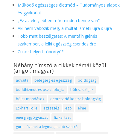
Működő egészséges életmód – Tudományos alapok
és gyakorlat
„Ez az élet, ebben már minden benne van”
Aki nem változik meg, a múltat ismétli újra s újra
Több mint beszélgetés: A mentálhigiénés
szakember, a lelki egészség csendes őre
Cukor helyett töpörtyű?
Néhány címszó a cikkek témái közül
(angol, magyar)
advaita
betegség és egészség
boldogság
buddhizmus és pszichológia
bölcsességek
bölcs mondások
depresszió kontra boldogság
Eckhart Tolle
egészség
egó
elme
energiagyógyászat
fizikai test
guru - üzenet a legmagasabb szintről