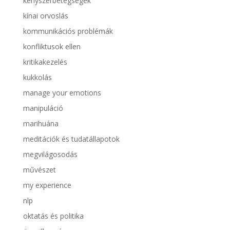
kényszerbetegségek
kínai orvoslás
kommunikációs problémák
konfliktusok ellen
kritikakezelés
kukkolás
manage your emotions
manipuláció
marihuána
meditációk és tudatállapotok
megvilágosodás
művészet
my experience
nlp
oktatás és politika