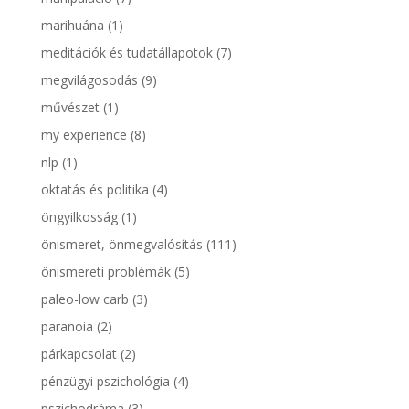
marihuána
(1)
meditációk és tudatállapotok
(7)
megvilágosodás
(9)
művészet
(1)
my experience
(8)
nlp
(1)
oktatás és politika
(4)
öngyilkosság
(1)
önismeret, önmegvalósítás
(111)
önismereti problémák
(5)
paleo-low carb
(3)
paranoia
(2)
párkapcsolat
(2)
pénzügyi pszichológia
(4)
pszichodráma
(3)