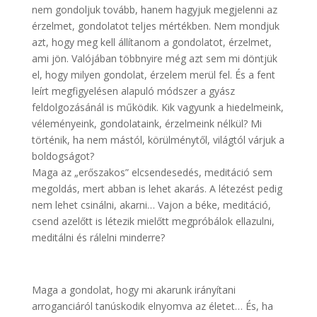
nem gondoljuk tovább, hanem hagyjuk megjelenni az
érzelmet, gondolatot teljes mértékben. Nem mondjuk
azt, hogy meg kell állítanom a gondolatot, érzelmet,
ami jön. Valójában többnyire még azt sem mi döntjük
el, hogy milyen gondolat, érzelem merül fel. És a fent
leírt megfigyelésen alapuló módszer a gyász
feldolgozásánál is működik. Kik vagyunk a hiedelmeink,
véleményeink, gondolataink, érzelmeink nélkül? Mi
történik, ha nem mástól, körülménytől, világtól várjuk a
boldogságot?
Maga az „erőszakos” elcsendesedés, meditáció sem
megoldás, mert abban is lehet akarás. A létezést pedig
nem lehet csinálni, akarni… Vajon a béke, meditáció,
csend azelőtt is létezik mielőtt megpróbálok ellazulni,
meditálni és rálelni minderre?
Maga a gondolat, hogy mi akarunk irányítani
arroganciáról tanúskodik elnyomva az életet… És, ha