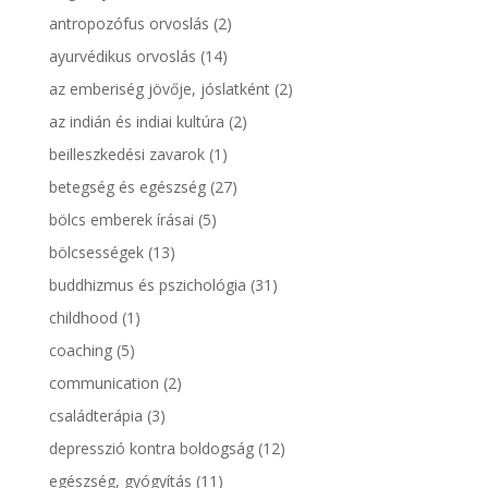
antropozófus orvoslás
(2)
ayurvédikus orvoslás
(14)
az emberiség jövője, jóslatként
(2)
az indián és indiai kultúra
(2)
beilleszkedési zavarok
(1)
betegség és egészség
(27)
bölcs emberek írásai
(5)
bölcsességek
(13)
buddhizmus és pszichológia
(31)
childhood
(1)
coaching
(5)
communication
(2)
családterápia
(3)
depresszió kontra boldogság
(12)
egészség, gyógyítás
(11)