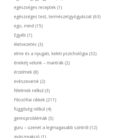
egészséges receptek
(1)
egészséges test, természetgyógyászat
(63)
ego, mind
(15)
Egyéb
(1)
életvezetés
(3)
elme és a nyugati, keleti pszichológia
(32)
énekelj velünk – mantrák
(2)
érzelmek
(8)
evészavarok
(2)
félelmek nélkül
(3)
Filozófiai cikkek
(211)
függőség nélkül
(4)
gerincproblémák
(5)
guru – üzenet a legmagasabb szintről
(12)
gyászreakció
(1)