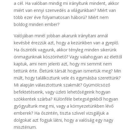
a cél. Ha valóban mindig mi irányítunk mindent, akkor
miért van ennyi szenvedés a világunkban? Miért van
több ezer éve folyamatosan háború? Miért nem
boldog minden ember?
Valójában minél jobban akarunk irányítani annál
kevésbé érezzük azt, hogy a kezünkben van a gyeplő.
Ha őszinték vagyunk, akkor tényleg minden sikerünk
önmagunknak köszönhető? Vagy valahogyan az élettől
kaptuk, ami nem jelenti azt, hogy mi semmit nem
tettünk érte. Életünk társát hogyan ismertük meg? Min
múlt, hogy találkoztunk vele és egymásba szerettünk?
Mi alapján választottunk szakmát? Gyümölcsöző
befektetéseink, vagy üzleti lehetőségeink hogyan
szökkentek szárba? Különféle betegségekből hogyan
gyógyultunk meg mi, vagy a környezetünkben lévő
emberek? Ha őszintén, tiszta szívvel vizsgáljuk a
dolgokat azt fogjuk látni, hogy a valóság egy nagy
misztérium.