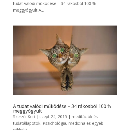
tudat valódi működése – 34 rákosból 100 %
meggyógyult A...
A tudat valódi működése – 34 rákosból 100 %
meggyógyult
Szerző:
Keri
|
szept 24, 2015
|
meditációk és
tudatállapotok
,
Pszichológia, medicina és egyéb
(cikkek)