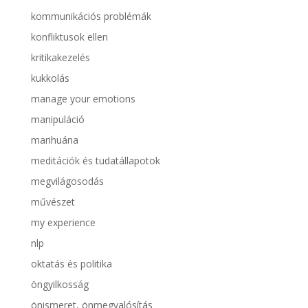
kommunikációs problémák
konfliktusok ellen
kritikakezelés
kukkolás
manage your emotions
manipuláció
marihuána
meditációk és tudatállapotok
megvilágosodás
művészet
my experience
nlp
oktatás és politika
öngyilkosság
önismeret, önmegvalósítás