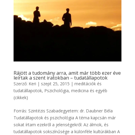
Rájött a tudomány arra, amit már több ezer éve
leírtak a szent iratokban – tudatállapotok
Szerző:
Keri
|
szept 25, 2015
|
meditációk és
tudatállapotok
,
Pszichológia, medicina és egyéb
(cikkek)
Forrás: Szintézis Szabadegyetem: dr. Daubner Béla
Tudatállapotok és pszichológia A téma kapcsán már
sokat írtam ezekről a jelenségekről: Az álmok, és
tudatállapotok sokszínűsége a különféle kultúrákban A