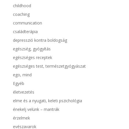
childhood
coaching
communication
családterápia
depresszió kontra boldogság
egészség, gyógyítás
egészséges receptek
egészséges test, természetgyógyászat
ego, mind
Egyéb
életvezetés
elme és a nyugati, keleti pszichológia
énekelj velünk – mantrák
érzelmek
evészavarok