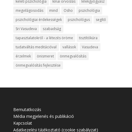
keleti pszichológia
kínai orvoslás
lélekgyógyász
megvilágosodás
mind
Osho
pszichológia
pszichológiai érdekességek
pszichológus
segítő
Sri Vasudeva
szabadság
tapasztalatokról - a létezés öröme
tisztítókúra
tudatváltás meditációval
vallások
Vasudeva
érzelmek
önismeret
önmegvalósítás
önmegvalósítás fejlesztése
Bemutatkozás
Média megjelenés és publikáció
Kapcsolat
Adatkezelési tájékoztató (cookie szabályzat)