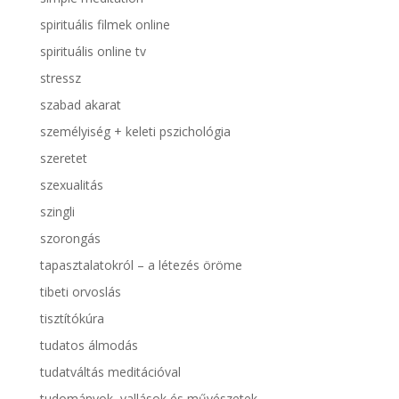
spirituális filmek online
spirituális online tv
stressz
szabad akarat
személyiség + keleti pszichológia
szeretet
szexualitás
szingli
szorongás
tapasztalatokról – a létezés öröme
tibeti orvoslás
tisztítókúra
tudatos álmodás
tudatváltás meditációval
tudományok, vallások és művészetek