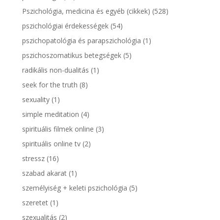
Pszichológia, medicina és egyéb (cikkek)
(528)
pszichológiai érdekességek
(54)
pszichopatológia és parapszichológia
(1)
pszichoszomatikus betegségek
(5)
radikális non-dualitás
(1)
seek for the truth
(8)
sexuality
(1)
simple meditation
(4)
spirituális filmek online
(3)
spirituális online tv
(2)
stressz
(16)
szabad akarat
(1)
személyiség + keleti pszichológia
(5)
szeretet
(1)
szexualitás
(2)