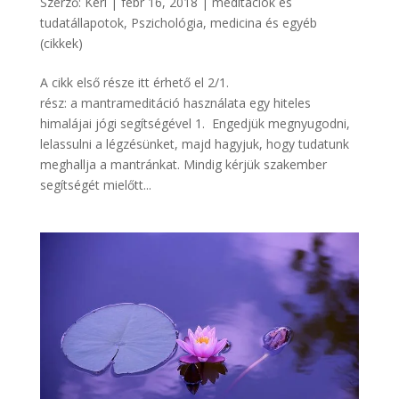
Szerző:
Keri
|
febr 16, 2018
|
meditációk és
tudatállapotok
,
Pszichológia, medicina és egyéb
(cikkek)
A cikk első része itt érhető el 2/1.
rész: a mantrameditáció használata egy hiteles
himalájai jógi segítségével 1. Engedjük megnyugodni,
lelassulni a légzésünket, majd hagyjuk, hogy tudatunk
meghallja a mantránkat. Mindig kérjük szakember
segítségét mielőtt...