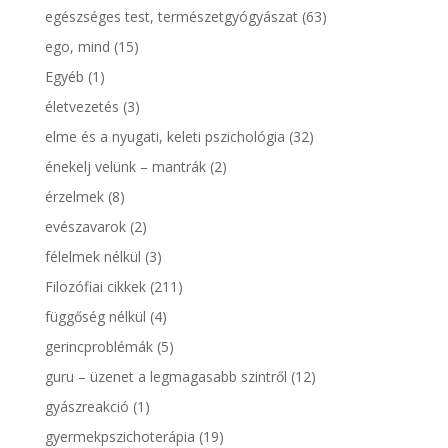
egészséges test, természetgyógyászat
(63)
ego, mind
(15)
Egyéb
(1)
életvezetés
(3)
elme és a nyugati, keleti pszichológia
(32)
énekelj velünk – mantrák
(2)
érzelmek
(8)
evészavarok
(2)
félelmek nélkül
(3)
Filozófiai cikkek
(211)
függőség nélkül
(4)
gerincproblémák
(5)
guru – üzenet a legmagasabb szintről
(12)
gyászreakció
(1)
gyermekpszichoterápia
(19)