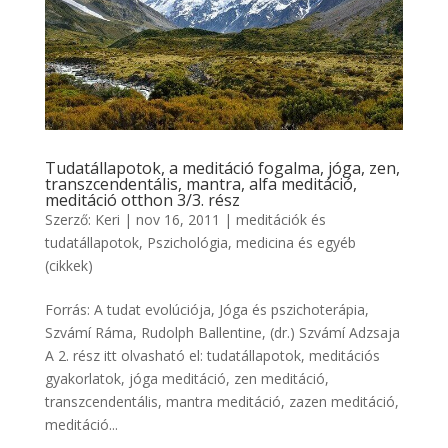
Tudatállapotok, a meditáció fogalma, jóga, zen,
transzcendentális, mantra, alfa meditáció,
meditáció otthon 3/3. rész
Szerző:
Keri
|
nov 16, 2011
|
meditációk és
tudatállapotok
,
Pszichológia, medicina és egyéb
(cikkek)
Forrás: A tudat evolúciója, Jóga és pszichoterápia,
Szvámí Ráma, Rudolph Ballentine, (dr.) Szvámí Adzsaja
A 2. rész itt olvasható el: tudatállapotok, meditációs
gyakorlatok, jóga meditáció, zen meditáció,
transzcendentális, mantra meditáció, zazen meditáció,
meditáció...