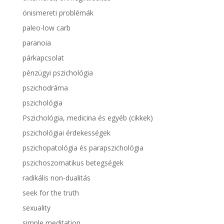
önismereti problémák
paleo-low carb
paranoia
párkapcsolat
pénzügyi pszichológia
pszichodráma
pszichológia
Pszichológia, medicina és egyéb (cikkek)
pszichológiai érdekességek
pszichopatológia és parapszichológia
pszichoszomatikus betegségek
radikális non-dualitás
seek for the truth
sexuality
simple meditation