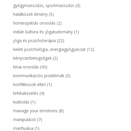
gyógymasszázs, sportmasszázs
(3)
halálközeli élmény
(5)
homeopátiás orvoslás
(2)
indián kultúra és jógatudomány
(1)
jóga és pszichoterápia
(22)
keleti pszichológia, energiagyógyászat
(12)
kényszerbetegségek
(2)
kínai orvoslás
(43)
kommunikációs problémák
(5)
konfliktusok ellen
(1)
kritikakezelés
(4)
kukkolás
(1)
manage your emotions
(8)
manipuláció
(7)
marihuána
(1)