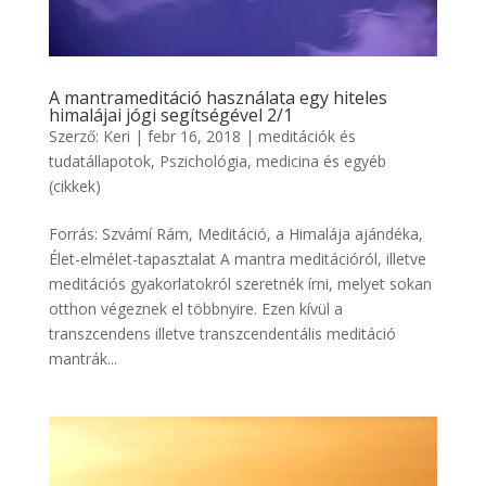
A mantrameditáció használata egy hiteles
himalájai jógi segítségével 2/1
Szerző:
Keri
|
febr 16, 2018
|
meditációk és
tudatállapotok
,
Pszichológia, medicina és egyéb
(cikkek)
Forrás: Szvámí Rám, Meditáció, a Himalája ajándéka,
Élet-elmélet-tapasztalat A mantra meditációról, illetve
meditációs gyakorlatokról szeretnék írni, melyet sokan
otthon végeznek el többnyire. Ezen kívül a
transzcendens illetve transzcendentális meditáció
mantrák...