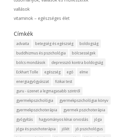
vallások
vitaminok – egészséges élet
Címkék
advaita
betegség és egészség
boldogság
buddhizmus és pszichológia
bölcsességek
bölcs mondások
depresszió kontra boldogság
Eckhart Tolle
egészség
egó
elme
energiagyógyászat
fizikai test
guru - üzenet a legmagasabb szintről
gyermekpszichológia
gyermekpszichológiai könyv
gyermekpszichoterápia
gyermek pszichoterápia
gyógyítás
hagyományos kínai orvoslás
jóga
jóga és pszichoterápia
jólét
jó pszichológus