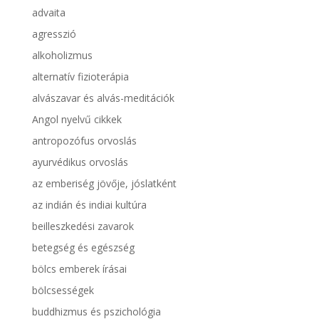
advaita
agresszió
alkoholizmus
alternatív fizioterápia
alvászavar és alvás-meditációk
Angol nyelvű cikkek
antropozófus orvoslás
ayurvédikus orvoslás
az emberiség jövője, jóslatként
az indián és indiai kultúra
beilleszkedési zavarok
betegség és egészség
bölcs emberek írásai
bölcsességek
buddhizmus és pszichológia