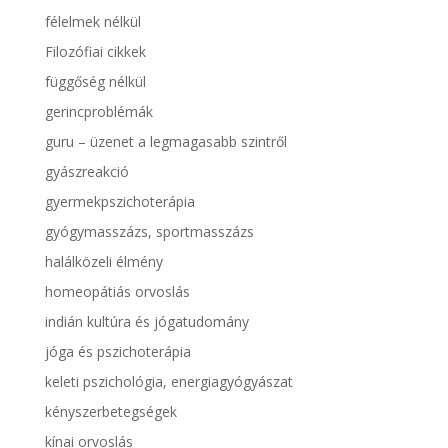
félelmek nélkül
Filozófiai cikkek
függőség nélkül
gerincproblémák
guru – üzenet a legmagasabb szintről
gyászreakció
gyermekpszichoterápia
gyógymasszázs, sportmasszázs
halálközeli élmény
homeopátiás orvoslás
indián kultúra és jógatudomány
jóga és pszichoterápia
keleti pszichológia, energiagyógyászat
kényszerbetegségek
kínai orvoslás