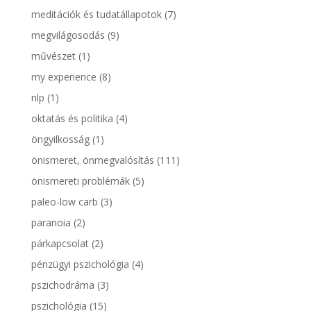
meditációk és tudatállapotok
(7)
megvilágosodás
(9)
művészet
(1)
my experience
(8)
nlp
(1)
oktatás és politika
(4)
öngyilkosság
(1)
önismeret, önmegvalósítás
(111)
önismereti problémák
(5)
paleo-low carb
(3)
paranoia
(2)
párkapcsolat
(2)
pénzügyi pszichológia
(4)
pszichodráma
(3)
pszichológia
(15)