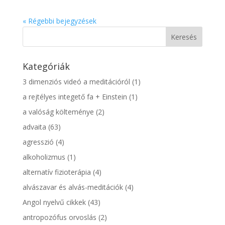
« Régebbi bejegyzések
Kategóriák
3 dimenziós videó a meditációról
(1)
a rejtélyes integető fa + Einstein
(1)
a valóság költeménye
(2)
advaita
(63)
agresszió
(4)
alkoholizmus
(1)
alternatív fizioterápia
(4)
alvászavar és alvás-meditációk
(4)
Angol nyelvű cikkek
(43)
antropozófus orvoslás
(2)