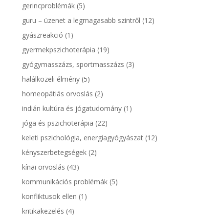
gerincproblémák
(5)
guru – üzenet a legmagasabb szintről
(12)
gyászreakció
(1)
gyermekpszichoterápia
(19)
gyógymasszázs, sportmasszázs
(3)
halálközeli élmény
(5)
homeopátiás orvoslás
(2)
indián kultúra és jógatudomány
(1)
jóga és pszichoterápia
(22)
keleti pszichológia, energiagyógyászat
(12)
kényszerbetegségek
(2)
kínai orvoslás
(43)
kommunikációs problémák
(5)
konfliktusok ellen
(1)
kritikakezelés
(4)