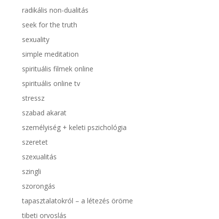
radikális non-dualitás
seek for the truth
sexuality
simple meditation
spirituális filmek online
spirituális online tv
stressz
szabad akarat
személyiség + keleti pszichológia
szeretet
szexualitás
szingli
szorongás
tapasztalatokról – a létezés öröme
tibeti orvoslás