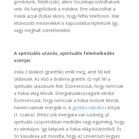
gondolunk, felidézzük), akkor összekapcsolódhatunk
vele. Rá hangolódunk a másikra. Erre válaszolhat a
másik azzal (fizikai síkon), hogy felhív telefonon. Már
eltávozott mesterekkel is kapcsolatba léphetünk így,
vagy meghalt szeretteinkkel.
A spirituális utazás, spirituális felemelkedés
szintjei
India 3 blokkot (granthik) említ meg, amit fel kell
oldanunk. Az első a Brahma granthi. Ez nyit fel a
spirituális utazásunk felé. Észrevesszük, hogy nemcsak
a fizikai világ létezik. Energiatudatosságunk elindul.
Észrevesszük, hogy nemcsak a fizikai testünk létezik,
hanem vannak energiák is. A
gyökércsakrához
kötjük
(1. csakra). Ehhez sok energiára van szükség, pl.
spirituális csoportokban meditálni vagy egyénileg, hogy
ez elinduljon. Így kilépünk a fizikai világ bűvköréből. És
Sri Vasudeva azt mondta, hogy az Univerzum kegyes