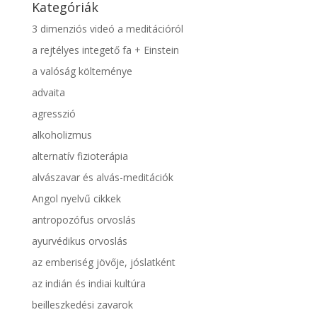
Kategóriák
3 dimenziós videó a meditációról
a rejtélyes integető fa + Einstein
a valóság költeménye
advaita
agresszió
alkoholizmus
alternatív fizioterápia
alvászavar és alvás-meditációk
Angol nyelvű cikkek
antropozófus orvoslás
ayurvédikus orvoslás
az emberiség jövője, jóslatként
az indián és indiai kultúra
beilleszkedési zavarok