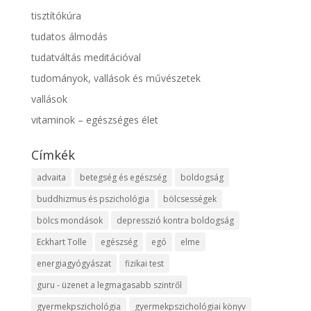
tisztítókúra
tudatos álmodás
tudatváltás meditációval
tudományok, vallások és művészetek
vallások
vitaminok – egészséges élet
Címkék
advaita
betegség és egészség
boldogság
buddhizmus és pszichológia
bölcsességek
bölcs mondások
depresszió kontra boldogság
Eckhart Tolle
egészség
egó
elme
energiagyógyászat
fizikai test
guru - üzenet a legmagasabb szintről
gyermekpszichológia
gyermekpszichológiai könyv