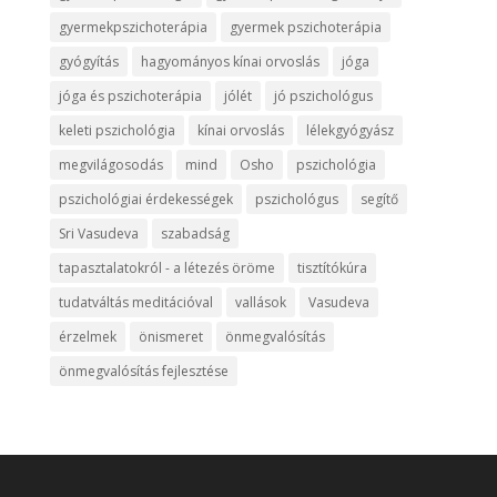
gyermekpszichoterápia
gyermek pszichoterápia
gyógyítás
hagyományos kínai orvoslás
jóga
jóga és pszichoterápia
jólét
jó pszichológus
keleti pszichológia
kínai orvoslás
lélekgyógyász
megvilágosodás
mind
Osho
pszichológia
pszichológiai érdekességek
pszichológus
segítő
Sri Vasudeva
szabadság
tapasztalatokról - a létezés öröme
tisztítókúra
tudatváltás meditációval
vallások
Vasudeva
érzelmek
önismeret
önmegvalósítás
önmegvalósítás fejlesztése