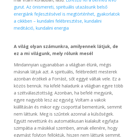
gurut. Az önismereti, spirituális utazásunk belső
energiánk fejlesztésével is megtörténhet, gyakorlatok
a cikkben – kundalini felébresztése, kundalini
meditáció, kundalini energia
A világ olyan számunkra, amilyennek látjuk, de
ez a mi világunk, mely rólunk mesél
Mindannyian ugyanabban a világban élünk, mégis
másnak látjuk azt. A spirituális, felébredett mesterek
azonban érzékeli a Forrást, sőt eggyé váltak vele. Ez a
közös bennük. Ha kifelé haladunk a világban egyre több
a szétválasztottság. Azonban, ha befelé megyünk,
egyre nagyobb lesz az egység. Voltam a vakok
kiállításán és mikor egy csoporttal bementünk, semmit
nem láttunk. Meg is szűntek azonnal a külsőségek.
Együtt nevettünk és automatikusan kialakult egyfajta
szimpátia a másikkal szemben, annak ellenére, hogy
egymást folyton fellöktük, hiszen nem láttunk semmit.