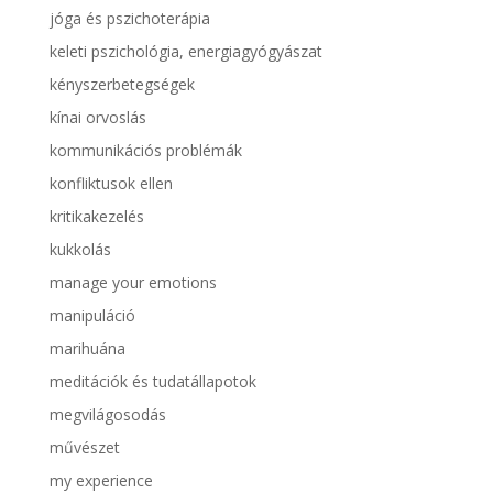
jóga és pszichoterápia
keleti pszichológia, energiagyógyászat
kényszerbetegségek
kínai orvoslás
kommunikációs problémák
konfliktusok ellen
kritikakezelés
kukkolás
manage your emotions
manipuláció
marihuána
meditációk és tudatállapotok
megvilágosodás
művészet
my experience