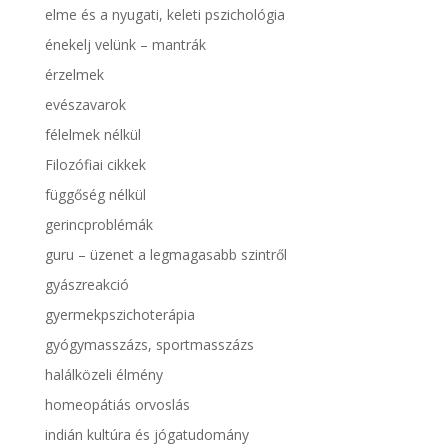
elme és a nyugati, keleti pszichológia
énekelj velünk – mantrák
érzelmek
evészavarok
félelmek nélkül
Filozófiai cikkek
függőség nélkül
gerincproblémák
guru – üzenet a legmagasabb szintről
gyászreakció
gyermekpszichoterápia
gyógymasszázs, sportmasszázs
halálközeli élmény
homeopátiás orvoslás
indián kultúra és jógatudomány