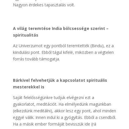
Nagyon érdekes tapasztalás volt.
A világ teremtése India bölcsessége szerint –
spiritualitás
Az Univerzumot egy pontból teremtették (Bindu), ez a
kiindulási pont. Ebből tágul kifelé, miközben a végtelen
forrás tovább támogatja.
Bárkivel felvehetjük a kapcsolatot spirituális
mesterekkel is
Saját felelősségünkre tudjuk elvégezni ezt a
gyakorlatot, meditációt. Ha elmélyedünk magunkban
(elkezdünk meditálni), akkor lesz egy pont, ahol minden
eggyé válik. Innen indul ki a gyógyítás. Ebből a csendből.
Ha a másik ember formáját bevisszük ide (rá