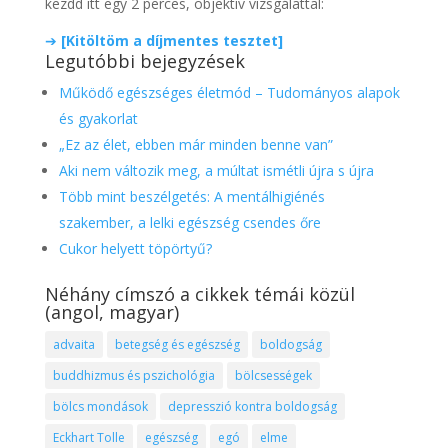
kezdd itt egy 2 perces, objektív vizsgálattal:
➔
[Kitöltöm a díjmentes tesztet]
Legutóbbi bejegyzések
Működő egészséges életmód – Tudományos alapok
és gyakorlat
„Ez az élet, ebben már minden benne van”
Aki nem változik meg, a múltat ismétli újra s újra
Több mint beszélgetés: A mentálhigiénés
szakember, a lelki egészség csendes őre
Cukor helyett töpörtyű?
Néhány címszó a cikkek témái közül
(angol, magyar)
advaita
betegség és egészség
boldogság
buddhizmus és pszichológia
bölcsességek
bölcs mondások
depresszió kontra boldogság
Eckhart Tolle
egészség
egó
elme