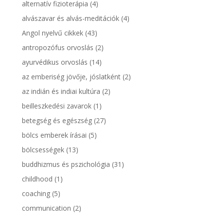
alternatív fizioterápia
(4)
alvászavar és alvás-meditációk
(4)
Angol nyelvű cikkek
(43)
antropozófus orvoslás
(2)
ayurvédikus orvoslás
(14)
az emberiség jövője, jóslatként
(2)
az indián és indiai kultúra
(2)
beilleszkedési zavarok
(1)
betegség és egészség
(27)
bölcs emberek írásai
(5)
bölcsességek
(13)
buddhizmus és pszichológia
(31)
childhood
(1)
coaching
(5)
communication
(2)