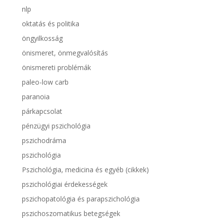
nlp
oktatás és politika
öngyilkosság
önismeret, önmegvalósítás
önismereti problémák
paleo-low carb
paranoia
párkapcsolat
pénzügyi pszichológia
pszichodráma
pszichológia
Pszichológia, medicina és egyéb (cikkek)
pszichológiai érdekességek
pszichopatológia és parapszichológia
pszichoszomatikus betegségek