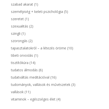
szabad akarat
(1)
személyiség + keleti pszichológia
(5)
szeretet
(1)
szexualitás
(2)
szingli
(1)
szorongás
(2)
tapasztalatokról – a létezés öröme
(10)
tibeti orvoslás
(1)
tisztítókúra
(14)
tudatos álmodás
(6)
tudatváltás meditációval
(16)
tudományok, vallások és művészetek
(3)
vallások
(11)
vitaminok – egészséges élet
(4)