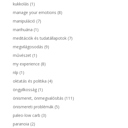
kukkolás
(1)
manage your emotions
(8)
manipuláció
(7)
marihuána
(1)
meditációk és tudatállapotok
(7)
megvilágosodás
(9)
művészet
(1)
my experience
(8)
nlp
(1)
oktatás és politika
(4)
öngyilkosság
(1)
önismeret, önmegvalósítás
(111)
önismereti problémák
(5)
paleo-low carb
(3)
paranoia
(2)