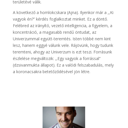
területévé válik.
A következő a homlokcskara (Ajna). Ilyenkor már a ,,Ki
vagyok én?” kérdés foglalkoztat minket. Ez a döntő.
Felébred az irányító, vezető intelligencia, a figyelem, a
koncentráció, a magasabb rendű öntudat, az
Univerzummal együtt-teremtés. Isten többé nem kint
lesz, hanem eggyé válunk vele. Rájövünk, hogy tudunk
teremteni, ahogy az Univerzum is ezt teszi. Forrásunk
észlelése megváltozik: ,,Egy vagyok a forrással”
(dzsivanmukta állapot). Ez a valódi felszabadulás, mely
a koronacsakra betetőződésével jön létre.