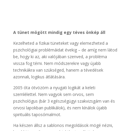
A tünet mögött mindig egy téves önkép áll
Kezelheted a fizikai tüneteket vagy elemezheted a
pszichológiai problémáidat évekig – de amíg nem látod
be, hogy ki az, aki valójában szenved, a probléma
vissza fog térni. Nem módszerekre vagy újabb
technikákra van szükséged, hanem a tévedések
azonnali, logikus átlátására.
2005 óta ötvözöm a nyugati logikát a keleti
szemlélettel. Nem vagyok sem orvos, sem
pszichológus (bár 3 egészségügyi szakvizsgám van és
orvosi lapokban publikálok), és nem kínálok újabb
spirituális taposómalmot.
Ha készen állsz a sablonos megoldások mögé nézni,