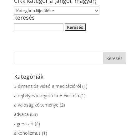
Cikk kategória (angol, magyar)
Cikk
keresés
kategória
(angol,
Keresés:
magyar)
Kategóriák
3 dimenziós videó a meditációról
(1)
a rejtélyes integető fa + Einstein
(1)
a valóság költeménye
(2)
advaita
(63)
agresszió
(4)
alkoholizmus
(1)