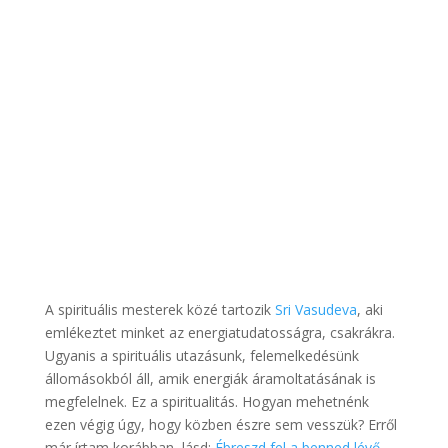
A spirituális mesterek közé tartozik
Sri Vasudeva
, aki
emlékeztet minket az energiatudatosságra, csakrákra.
Ugyanis a spirituális utazásunk, felemelkedésünk
állomásokból áll, amik energiák áramoltatásának is
megfelelnek. Ez a spiritualitás. Hogyan mehetnénk
ezen végig úgy, hogy közben észre sem vesszük? Erről
már írtam korábban, lásd:
Ébreszd fel a benned lévő