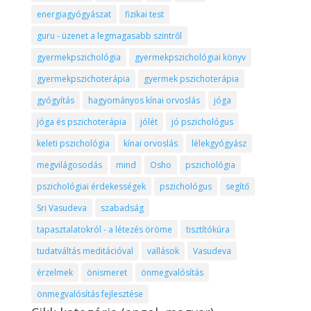
energiagyógyászat
fizikai test
guru - üzenet a legmagasabb szintről
gyermekpszichológia
gyermekpszichológiai könyv
gyermekpszichoterápia
gyermek pszichoterápia
gyógyítás
hagyományos kínai orvoslás
jóga
jóga és pszichoterápia
jólét
jó pszichológus
keleti pszichológia
kínai orvoslás
lélekgyógyász
megvilágosodás
mind
Osho
pszichológia
pszichológiai érdekességek
pszichológus
segítő
Sri Vasudeva
szabadság
tapasztalatokról - a létezés öröme
tisztítókúra
tudatváltás meditációval
vallások
Vasudeva
érzelmek
önismeret
önmegvalósítás
önmegvalósítás fejlesztése