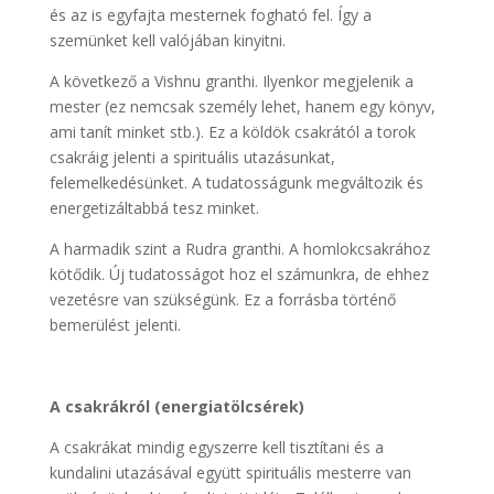
és az is egyfajta mesternek fogható fel. Így a
szemünket kell valójában kinyitni.
A következő a Vishnu granthi. Ilyenkor megjelenik a
mester (ez nemcsak személy lehet, hanem egy könyv,
ami tanít minket stb.). Ez a köldök csakrától a torok
csakráig jelenti a spirituális utazásunkat,
felemelkedésünket. A tudatosságunk megváltozik és
energetizáltabbá tesz minket.
A harmadik szint a Rudra granthi. A homlokcsakrához
kötődik. Új tudatosságot hoz el számunkra, de ehhez
vezetésre van szükségünk. Ez a forrásba történő
bemerülést jelenti.
A csakrákról (energiatölcsérek)
A csakrákat mindig egyszerre kell tisztítani és a
kundalini utazásával együtt spirituális mesterre van