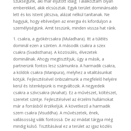
szükségünk, aki már eljutott idáig. Találkoztam olyan
emberekkel, akik elcsúsztak. Egyik terület dominánsabb
lett és kis Istent játszva, alázat nélkül tanítanak. Ne
hagyjuk, hogy eltévedjen az energia és kiforduljon a
személyiségünk. Amit teszünk, minden vissza hat ránk.
1. csakra, a gyökércsakra (Muladhara). Itt a túlélés
dominál ezen a szinten. A második csakra a szex
csakra (Svadisthana). A közösülés, élvezetek
dominálnak. Ahogy megtisztítjuk, úgy a másik, a
partnerünk fontos lesz számunkra. A harmadik csakra,
a köldök csakra (Manipura), melyhez a vitalitásunkat
kötjük. Fejlesztésével önbizalmunk a megfelelő helyére
kerül és Istenképünk is megváltozik. A negyedeik
csakra a szívcsakra (Anahat). Ez a művészet, költészet,
szeretet szintje. Fejlesztésével az érzelmi hullámokat
már a forrásból érzékeljük. A következő a harmadik
szem csakra (Visuddha). A művészetek, ének,
vallásosság válik fontossá. De az imádat tárgya még
mindig külső. Tisztításával ez a terület az igaz közlés