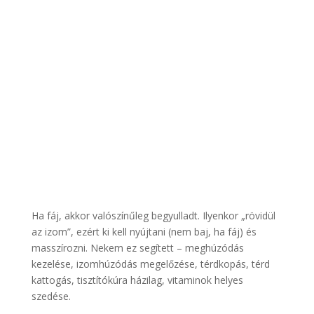
Ha fáj, akkor valószínűleg begyulladt. Ilyenkor „rövidül
az izom”, ezért ki kell nyújtani (nem baj, ha fáj) és
masszírozni. Nekem ez segített – meghúzódás
kezelése, izomhúzódás megelőzése, térdkopás, térd
kattogás, tisztítókúra házilag, vitaminok helyes
szedése.