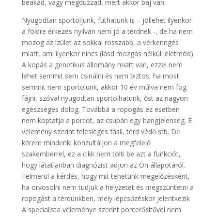
beakad, vagy megduzzad, mert akkor baj van.
Nyugodtan sportoljunk, futhatunk is – jóllehet ilyenkor
a földre érkezés nyilván nem jó a térdnek -, de ha nem
mozog az ízület az sokkal rosszabb, a vérkeringés
miatt, ami ilyenkor nincs (lásd mozgás nélküli életmód).
A kopás a genetikus állomány miatt van, ezzel nem
lehet semmit sem csinálni és nem biztos, ha most
semmit nem sportolunk, akkor 10 év múlva nem fog
fájni, szóval nyugodtan sportolhatunk, őst az nagyon
egészséges dolog. Továbbá a ropogás ez esetben
nem koptatja a porcot, az csupán egy hangjelenség. E
vélemény szerint felesleges fásli, térd védő stb. De
kérem mindenki konzultáljon a megfelelő
szakemberrel, ez a cikk nem tölti be azt a funkciót,
hogy látatlanban diagnózist adjon az Ön állapotáról.
Felmerül a kérdés, hogy mit tehetünk megelőzésként,
ha orvosolni nem tudjuk a helyzetet és megszüntetni a
ropogást a térdünkben, mely lépcsőzéskor jelentkezik
A specialista véleménye szerint porcerősítővel nem