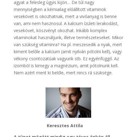
agyat a felesleg úgyis kijön… De túl nagy
mennyiségben a kémiailag előállított vitaminok
vesekövet is okozhatnak, mert a vivőanyag is benne
van, ami nem hasznosul. A kalcium ízületi lerakodást,
vesekövet, köszvényt okozhat. Inkább komplex
vitaminokat használjunk, illetve természeteseket. Mikor
van szükség vitaminra? Ha pl. meszesedik a nyak, mert
kiment belőle a kalcium (amit nyilván pótolni kell), vagy
vékony csontozatúak vagyunk stb. Ez egyénfüggő. Az
izomból is kimegy a magnézium, amit pótolnunk kell.
Nem azért ment ki belőle, mert nincs rá szüksége.
Keresztes Attila
A tünet mögött mindig egy téves önkép áll