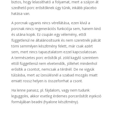
biztos, hogy lelassítható a folyamat, mert a szájon át
szedhető porc erősítőknek úgy tűnik, inkább placebo
hatása van.
A porcnak ugyanis nincs vérellátása, ezen kívül a
porcnak nincs regenerációs funkciója sem, hanem kinő
és utána kopik. Ez csupán egy vélemény, ettől
függetlenül ne általánosítsunk és nem szeretnék pálcát
törni semmilyen készítmény felett, már csak azért
sem, mert nincs tapasztalatom ezzel kapcsolatosan.
A természetes porc erősítők pl. zöld kagyló szerintem
ettől függetlenül nem elvetendők, jóllehet mindenhol
erősítik a csontot, nemcsak a térdnél. De ne vigyük
túlzásba, mert az ízesülésnél a szabad mozgás miatt
emiatt rossz helyen is összeforrhat a csont.
Ha lenne panasz, pl. fájdalom, vagy nem tudunk
leguggolni, akkor esetleg érdemes porcerősítőt injekció
formájában beadni (hyalone készítmény).