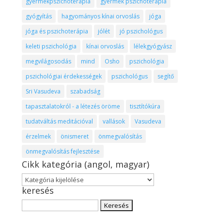
gyermekpszichoterápia
gyermek pszichoterápia
gyógyítás
hagyományos kínai orvoslás
jóga
jóga és pszichoterápia
jólét
jó pszichológus
keleti pszichológia
kínai orvoslás
lélekgyógyász
megvilágosodás
mind
Osho
pszichológia
pszichológiai érdekességek
pszichológus
segítő
Sri Vasudeva
szabadság
tapasztalatokról - a létezés öröme
tisztítókúra
tudatváltás meditációval
vallások
Vasudeva
érzelmek
önismeret
önmegvalósítás
önmegvalósítás fejlesztése
Cikk kategória (angol, magyar)
Cikk
keresés
kategória
(angol,
Keresés:
magyar)