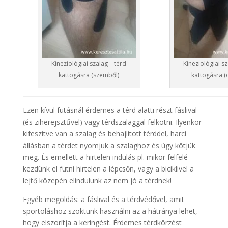
Kineziológiai szalag – térd
Kineziológiai sz
kattogásra (szemből)
kattogásra (o
Ezen kívül futásnál érdemes a térd alatti részt fáslival
(és ziherejsztűvel) vagy térdszalaggal felkötni. Ilyenkor
kifeszítve van a szalag és behajlított térddel, harci
állásban a térdet nyomjuk a szalaghoz és úgy kötjük
meg. És emellett a hirtelen indulás pl. mikor felfelé
kezdünk el futni hirtelen a lépcsőn, vagy a biciklivel a
lejtő közepén elindulunk az nem jó a térdnek!
Egyéb megoldás: a fáslival és a térdvédővel, amit
sportoláshoz szoktunk használni az a hátránya lehet,
hogy elszorítja a keringést. Érdemes térdkörzést