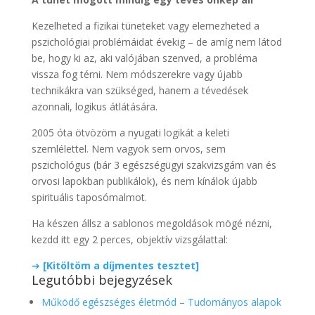
Kezelheted a fizikai tüneteket vagy elemezheted a
pszichológiai problémáidat évekig – de amíg nem látod
be, hogy ki az, aki valójában szenved, a probléma
vissza fog térni. Nem módszerekre vagy újabb
technikákra van szükséged, hanem a tévedések
azonnali, logikus átlátására.
2005 óta ötvözöm a nyugati logikát a keleti
szemlélettel. Nem vagyok sem orvos, sem
pszichológus (bár 3 egészségügyi szakvizsgám van és
orvosi lapokban publikálok), és nem kínálok újabb
spirituális taposómalmot.
Ha készen állsz a sablonos megoldások mögé nézni,
kezdd itt egy 2 perces, objektív vizsgálattal:
➔
[Kitöltöm a díjmentes tesztet]
Legutóbbi bejegyzések
Működő egészséges életmód – Tudományos alapok