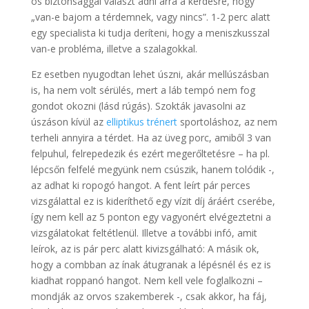
os biztonsággal választ adni arra a kérdésre, hogy
„van-e bajom a térdemnek, vagy nincs”. 1-2 perc alatt
egy specialista ki tudja deríteni, hogy a meniszkusszal
van-e probléma, illetve a szalagokkal.
Ez esetben nyugodtan lehet úszni, akár mellúszásban
is, ha nem volt sérülés, mert a láb tempó nem fog
gondot okozni (lásd rúgás). Szokták javasolni az
úszáson kívül az
elliptikus trénert
sportoláshoz, az nem
terheli annyira a térdet. Ha az üveg porc, amiből 3 van
felpuhul, felrepedezik és ezért megerőltetésre – ha pl.
lépcsőn felfelé megyünk nem csúszik, hanem tolódik -,
az adhat ki ropogó hangot. A fent leírt pár perces
vizsgálattal ez is kideríthető egy vízit díj áráért cserébe,
így nem kell az 5 ponton egy vagyonért elvégeztetni a
vizsgálatokat feltétlenül. Illetve a további infó, amit
leírok, az is pár perc alatt kivizsgálható: A másik ok,
hogy a combban az ínak átugranak a lépésnél és ez is
kiadhat roppanó hangot. Nem kell vele foglalkozni –
mondják az orvos szakemberek -, csak akkor, ha fáj,