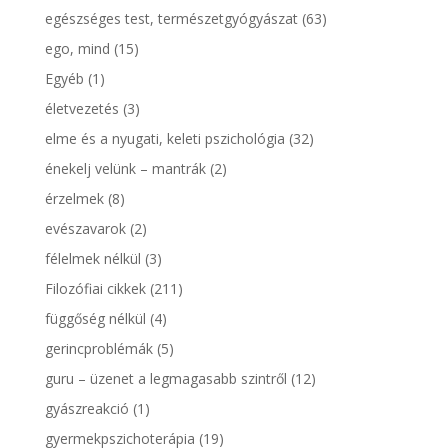
egészséges test, természetgyógyászat
(63)
ego, mind
(15)
Egyéb
(1)
életvezetés
(3)
elme és a nyugati, keleti pszichológia
(32)
énekelj velünk – mantrák
(2)
érzelmek
(8)
evészavarok
(2)
félelmek nélkül
(3)
Filozófiai cikkek
(211)
függőség nélkül
(4)
gerincproblémák
(5)
guru – üzenet a legmagasabb szintről
(12)
gyászreakció
(1)
gyermekpszichoterápia
(19)