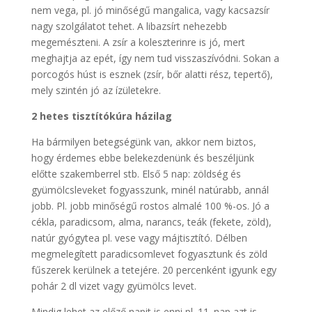
nem vega, pl. jó minőségű mangalica, vagy kacsazsír
nagy szolgálatot tehet. A libazsírt nehezebb
megemészteni. A zsír a koleszterinre is jó, mert
meghajtja az epét, így nem tud visszaszívódni. Sokan a
porcogós húst is esznek (zsír, bőr alatti rész, tepertő),
mely szintén jó az ízületekre.
2 hetes tisztítókúra házilag
Ha bármilyen betegségünk van, akkor nem biztos,
hogy érdemes ebbe belekezdenünk és beszéljünk
előtte szakemberrel stb. Első 5 nap: zöldség és
gyümölcsleveket fogyasszunk, minél natúrabb, annál
jobb. Pl. jobb minőségű rostos almalé 100 %-os. Jó a
cékla, paradicsom, alma, narancs, teák (fekete, zöld),
natúr gyógytea pl. vese vagy májtisztító. Délben
megmelegített paradicsomlevet fogyasztunk és zöld
fűszerek kerülnek a tetejére. 20 percenként igyunk egy
pohár 2 dl vizet vagy gyümölcs levet.
Mindig lehet az előző napit is enni pl. 11. nap azt is,