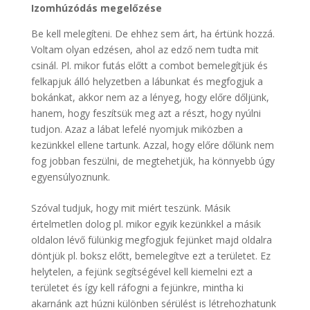
Izomhúzódás megelőzése
Be kell melegíteni. De ehhez sem árt, ha értünk hozzá.
Voltam olyan edzésen, ahol az edző nem tudta mit
csinál. Pl. mikor futás előtt a combot bemelegítjük és
felkapjuk álló helyzetben a lábunkat és megfogjuk a
bokánkat, akkor nem az a lényeg, hogy előre dőljünk,
hanem, hogy feszítsük meg azt a részt, hogy nyúlni
tudjon. Azaz a lábat lefelé nyomjuk miközben a
kezünkkel ellene tartunk. Azzal, hogy előre dőlünk nem
fog jobban feszülni, de megtehetjük, ha könnyebb úgy
egyensúlyoznunk.
Szóval tudjuk, hogy mit miért teszünk. Másik
értelmetlen dolog pl. mikor egyik kezünkkel a másik
oldalon lévő fülünkig megfogjuk fejünket majd oldalra
döntjük pl. boksz előtt, bemelegítve ezt a területet. Ez
helytelen, a fejünk segítségével kell kiemelni ezt a
területet és így kell ráfogni a fejünkre, mintha ki
akarnánk azt húzni különben sérülést is létrehozhatunk