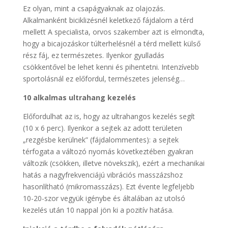
Ez olyan, mint a csapágyaknak az olajozás.
Alkalmanként biciklizésnél keletkező fájdalom a térd
mellett A specialista, orvos szakember azt is elmondta,
hogy a bicajozáskor túlterhelésnél a térd mellett külső
rész fáj, ez természetes. Ilyenkor gyulladás
csökkentővel be lehet kenni és pihentetni. Intenzívebb
sportolásnál ez előfordul, természetes jelenség…
10 alkalmas ultrahang kezelés
Előfordulhat az is, hogy az ultrahangos kezelés segít
(10 x 6 perc). Ilyenkor a sejtek az adott területen
„rezgésbe kerülnek” (fájdalommentes): a sejtek
térfogata a változó nyomás következtében gyakran
változik (csökken, illetve növekszik), ezért a mechanikai
hatás a nagyfrekvenciájú vibrációs masszázshoz
hasonlítható (mikromasszázs). Ezt évente legfeljebb
10-20-szor vegyük igénybe és általában az utolsó
kezelés után 10 nappal jön ki a pozitív hatása.