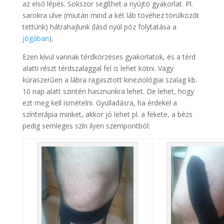
az első lépés. Sokszor segíthet a nyújtó gyakorlat. Pl.
sarokra ülve (miután mind a két láb tövéhez törülközőt
tettünk) hátrahajlunk (lásd nyúl póz folytatása a
jógában
).
Ezen kívül vannak térdkörzéses gyakorlatok, és a térd
alatti részt térdszalaggal fel is lehet kötni. Vagy
kúraszerűen a lábra ragasztott kineziológiai szalag kb.
10 nap alatt szintén hasznunkra lehet. De lehet, hogy
ezt meg kell ismételni. Gyulladásra, ha érdekel a
színterápia minket, akkor jó lehet pl. a fekete, a bézs
pedig semleges szín ilyen szempontból: