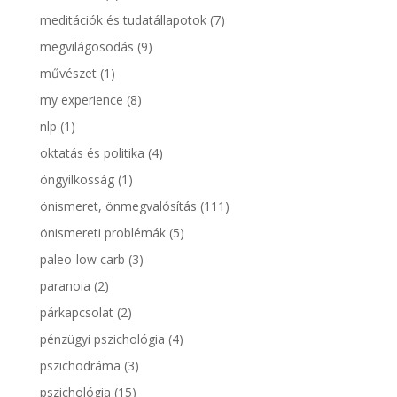
meditációk és tudatállapotok
(7)
megvilágosodás
(9)
művészet
(1)
my experience
(8)
nlp
(1)
oktatás és politika
(4)
öngyilkosság
(1)
önismeret, önmegvalósítás
(111)
önismereti problémák
(5)
paleo-low carb
(3)
paranoia
(2)
párkapcsolat
(2)
pénzügyi pszichológia
(4)
pszichodráma
(3)
pszichológia
(15)