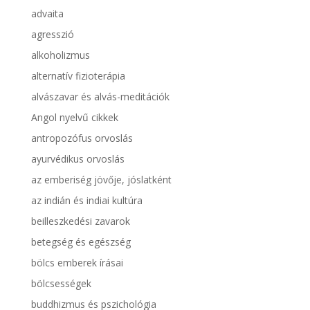
advaita
agresszió
alkoholizmus
alternatív fizioterápia
alvászavar és alvás-meditációk
Angol nyelvű cikkek
antropozófus orvoslás
ayurvédikus orvoslás
az emberiség jövője, jóslatként
az indián és indiai kultúra
beilleszkedési zavarok
betegség és egészség
bölcs emberek írásai
bölcsességek
buddhizmus és pszichológia