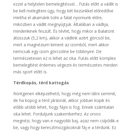
ezzel a helytelen bemelegítéssel… Futás előtt a vádlit is
be kell melegíteni úgy, hogy két kezünkkel előredőlve
mintha el akarnánk tolni a falat nyomunk előre,
miközben a vádlit megnyújtjuk. Általában a vádlija,
mindenkinek feszült. És tévhit, hogy mikor a Balatont
átússzuk (5,2 km), akkor a vádlink azért görcsöl be,
mert a magnézium kiment az izomból, mert akkor
nemcsak egy izom görcsölne be többnyire. De
természetesen ez is lehet az oka. Futás előtt komplex
bemelegítést érdemes végezni és természetes minden
más sport előtt is.
Térdkopás, térd kattogás
Röntgenen elképzelhető, hogy még nem látni semmit,
de ha kopog a térd járásnál, akkor jobban kopik és
előbb utóbb lehet, hogy fájni is fog. Ennek számtalan
oka lehet. Forduljunk szakemberhez. Az orvos
megnézi, hogy van-e nagyobb baj, azaz nem csípődik-e
be, vagy hogy keresztmozgásoknál fáj-e a térdünk. Ez