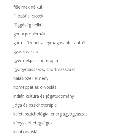
félelmek nélkül
Filozófiai cikkek
függőség nélkül
gerincproblémák
guru – üzenet a legmagasabb szintről
gyászreakció
gyermekpszichoterápia
gyógymasszázs, sportmasszázs
halálközeli élmény
homeopátiás orvoslás
indián kultúra és jógatudomány
jóga és pszichoterápia
keleti pszichológia, energiagyógyászat
kényszerbetegségek
kínai orvoslás