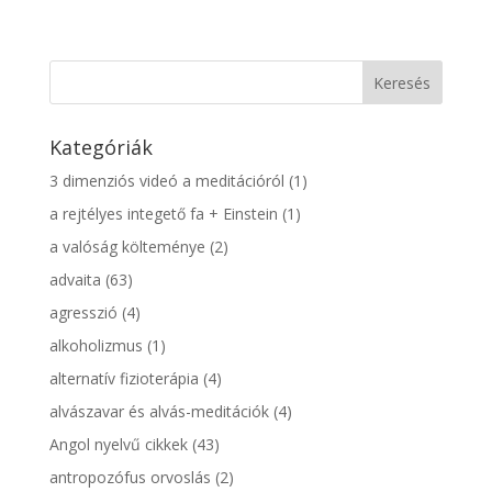
Kategóriák
3 dimenziós videó a meditációról
(1)
a rejtélyes integető fa + Einstein
(1)
a valóság költeménye
(2)
advaita
(63)
agresszió
(4)
alkoholizmus
(1)
alternatív fizioterápia
(4)
alvászavar és alvás-meditációk
(4)
Angol nyelvű cikkek
(43)
antropozófus orvoslás
(2)