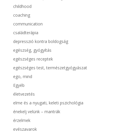
childhood
coaching
communication
családterápia
depresszió kontra boldogság
egészség, gyógyítás
egészséges receptek
egészséges test, természetgyógyászat
ego, mind
Egyéb
életvezetés
elme és a nyugati, keleti pszichológia
énekelj velünk – mantrák
érzelmek
evészavarok