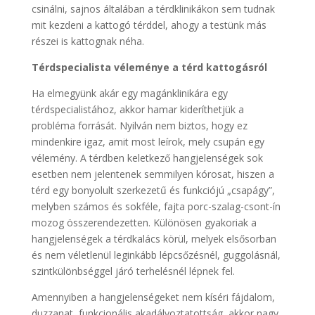
csinálni, sajnos általában a térdklinikákon sem tudnak
mit kezdeni a kattogó térddel, ahogy a testünk más
részei is kattognak néha.
Térdspecialista véleménye a térd kattogásról
Ha elmegyünk akár egy magánklinikára egy
térdspecialistához, akkor hamar kideríthetjük a
probléma forrását. Nyilván nem biztos, hogy ez
mindenkire igaz, amit most leírok, mely csupán egy
vélemény. A térdben keletkező hangjelenségek sok
esetben nem jelentenek semmilyen kórosat, hiszen a
térd egy bonyolult szerkezetű és funkciójú „csapágy”,
melyben számos és sokféle, fajta porc-szalag-csont-ín
mozog összerendezetten. Különösen gyakoriak a
hangjelenségek a térdkalács körül, melyek elsősorban
és nem véletlenül leginkább lépcsőzésnél, guggolásnál,
szintkülönbséggel járó terhelésnél lépnek fel.
Amennyiben a hangjelenségeket nem kíséri fájdalom,
duzzanat, funkcionális akadályoztatottság, akkor nagy