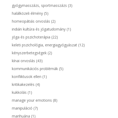
gyógymasszázs, sportmasszázs
(3)
halálközeli élmény
(5)
homeopátiás orvoslás
(2)
indián kultúra és jógatudomány
(1)
jóga és pszichoterápia
(22)
keleti pszichológia, energiagyógyászat
(12)
kényszerbetegségek
(2)
kínai orvoslás
(43)
kommunikációs problémák
(5)
konfliktusok ellen
(1)
kritikakezelés
(4)
kukkolás
(1)
manage your emotions
(8)
manipuláció
(7)
marihuána
(1)