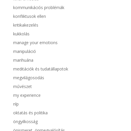
kommunikációs problémák
konfliktusok ellen
kritikakezelés
kukkolás
manage your emotions
manipuláció
marihuána
meditációk és tudatállapotok
megvilágosodás
művészet
my experience
nlp
oktatás és politika
öngyilkosság
önismeret, önmegvalósítás