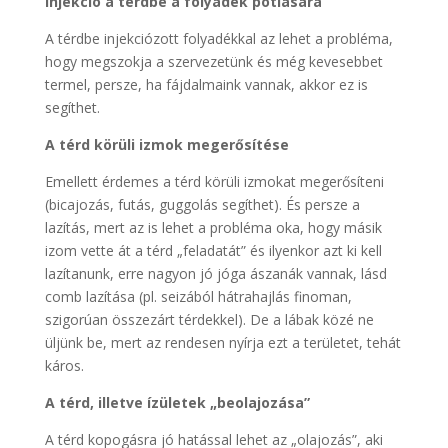
Injekció a térdbe a folyadék pótlására
A térdbe injekciózott folyadékkal az lehet a probléma,
hogy megszokja a szervezetünk és még kevesebbet
termel, persze, ha fájdalmaink vannak, akkor ez is
segíthet.
A térd körüli izmok megerősítése
Emellett érdemes a térd körüli izmokat megerősíteni
(bicajozás, futás, guggolás segíthet). És persze a
lazítás, mert az is lehet a probléma oka, hogy másik
izom vette át a térd „feladatát” és ilyenkor azt ki kell
lazítanunk, erre nagyon jó jóga ászanák vannak, lásd
comb lazítása (pl. seizából hátrahajlás finoman,
szigorúan összezárt térdekkel). De a lábak közé ne
üljünk be, mert az rendesen nyírja ezt a területet, tehát
káros.
A térd, illetve ízületek „beolajozása”
A térd kopogásra jó hatással lehet az „olajozás”, aki