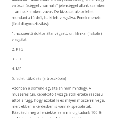
valószínűséggel „normális” jelenséggel állunk szemben
– ami sok embert zavar. De biztosat akkor lehet
mondani a térdről, ha ki lett vizsgálva. Ennek menete
(lásd diagnosztizálás):
1. hozzáértő doktor által végzett, un. klinikai (fizikális)
vizsgálat
2. RTG
3. UH
4. MR
5. ízületi tükrözés (artroszkópia)
Azonban a sorrend egyáltalán nem mindegy. A
műszeres (un. képalkotó ) vizsgálatok értéke ráadásul
attól is függ, hogy azokat ki és milyen műszerrel végzi,
mert ebben a kérdésben is vannak specialisták.
Ráadásul még a fentiekkel sem mindig tudunk 100 %-