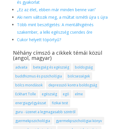
és gyakorlat
„Ez az élet, ebben már minden benne van”
Aki nem változik meg, a múltat ismétli újra s újra
Több mint beszélgetés: A mentálhigiénés
szakember, a lelki egészség csendes őre
Cukor helyett töpörtyű?
Néhány címszó a cikkek témái közül
(angol, magyar)
advaita
betegség és egészség
boldogság
buddhizmus és pszichológia
bölcsességek
bölcs mondások
depresszió kontra boldogság
Eckhart Tolle
egészség
egó
elme
energiagyógyászat
fizikai test
guru - üzenet a legmagasabb szintről
gyermekpszichológia
gyermekpszichológiai könyv