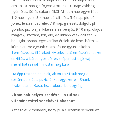
amit a 10. napig elfogyasztottunk. 10. nap: zöldség,
gyümölcs. Só és cukor nélkül. Minden nap egyre több.
1-2 nap: nyers. 3-4 nap: párolt, főtt. 5-6 nap: pici só
jöhet, lencse, babfélék 7-8 nap: grillezett dolgok, pl.
gomba, pici olajjal kikenni a serpenyőt. 9-10 nap: olajos
magvak, szezám, len, dió, de inkább csak délután. 2
hét: light-osabb, egyszerűbb ételek, de lehet bármi. A
kúra alatt ne együnk cukrot és ne igyunk alkoholt.
Természetes, fillérekből kivitelezhető emésztőrendszer
tisztítás, a bársonyos bőr és szépen csillogó haj
mellékhatásával – mustármag kúra
Ha épp testben ép lélek, akkor tisztítsuk meg a
testünket is és a pszichénket egyszerre – Shank
Prakshalana, Basti, tisztítókúra, boldogság
Vitaminok helyes szedése – a túl sok
vitaminbevitel vesekövet okozhat
Azt szoktuk mondani, hogy pl. a C vitamin serkenti az