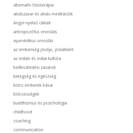
alternatív fizioterápia
alvászavar és alvás-meditációk
Angol nyelvű cikkek
antropozófus orvoslás
ayurvédikus orvoslás
az emberiség jövője, jóslatként
az indián és indiai kultúra
beilleszkedési zavarok
betegség és egészség
bölcs emberek írásai
bölcsességek
buddhizmus és pszichológia
childhood
coaching
communication