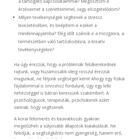
a támogató kapcsolataimmal? Megosztom-e
érzéseimet a szeretteimmel, vagy elszigetelődöm?
Milyen tevékenységek segítenek a stressz
levezetésében, és beépítem-e ezeket a
mindennapjaimba? Elég időt szánok-e a mozgásra, a
természetben való tartózkodásra, a kreatív
tevékenységekre?
Ha úgy érezzük, hogy a problémák felülkerekednek
rajtunk, vagy huzamosabb ideig rosszul érezzük
magunkat, ne féljünk segítséget kérni! Ahogy egy fizikai
fájdalommal is orvoshoz fordulunk, úgy egy lelki
nehézséggel is bátran keressünk szakembert. A
pszichológusok, terapeuták, pszichiáterek azért
vannak, hogy segítsenek.
A korai felismerés és beavatkozás gyakran
megelőzheti a súlyosabb állapotok kialakulását. Ne
feledjük, a segítségkérés nem gyengeség, hanem erő,