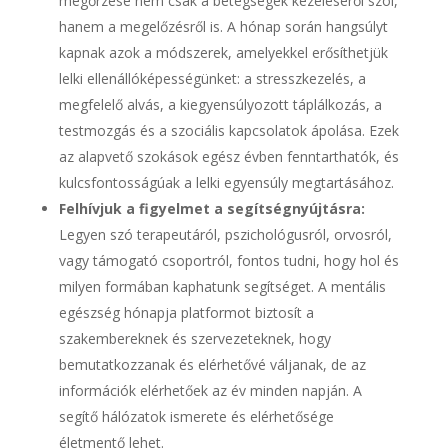
megőrzése nem csak a betegségek kezeléséről szól,
hanem a megelőzésről is. A hónap során hangsúlyt
kapnak azok a módszerek, amelyekkel erősíthetjük
lelki ellenállóképességünket: a stresszkezelés, a
megfelelő alvás, a kiegyensúlyozott táplálkozás, a
testmozgás és a szociális kapcsolatok ápolása. Ezek
az alapvető szokások egész évben fenntarthatók, és
kulcsfontosságúak a lelki egyensúly megtartásához.
Felhívjuk a figyelmet a segítségnyújtásra:
Legyen szó terapeutáról, pszichológusról, orvosról,
vagy támogató csoportról, fontos tudni, hogy hol és
milyen formában kaphatunk segítséget. A mentális
egészség hónapja platformot biztosít a
szakembereknek és szervezeteknek, hogy
bemutatkozzanak és elérhetővé váljanak, de az
információk elérhetőek az év minden napján. A
segítő hálózatok ismerete és elérhetősége
életmentő lehet.