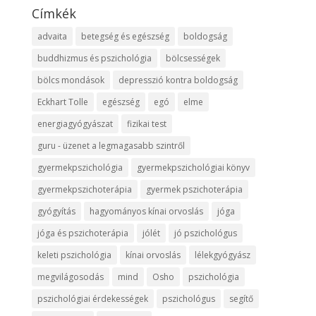
Címkék
advaita
betegség és egészség
boldogság
buddhizmus és pszichológia
bölcsességek
bölcs mondások
depresszió kontra boldogság
Eckhart Tolle
egészség
egó
elme
energiagyógyászat
fizikai test
guru - üzenet a legmagasabb szintről
gyermekpszichológia
gyermekpszichológiai könyv
gyermekpszichoterápia
gyermek pszichoterápia
gyógyítás
hagyományos kínai orvoslás
jóga
jóga és pszichoterápia
jólét
jó pszichológus
keleti pszichológia
kínai orvoslás
lélekgyógyász
megvilágosodás
mind
Osho
pszichológia
pszichológiai érdekességek
pszichológus
segítő