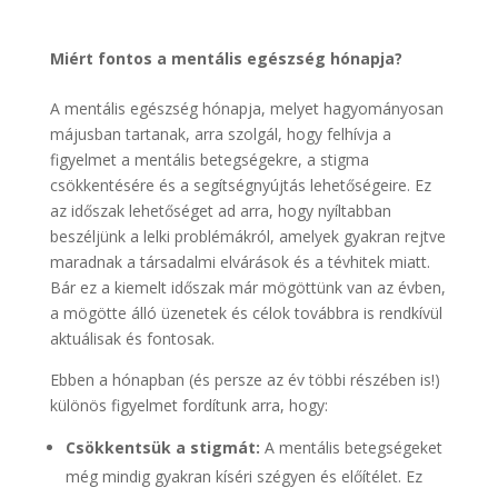
Miért fontos a mentális egészség hónapja?
A mentális egészség hónapja, melyet hagyományosan
májusban tartanak, arra szolgál, hogy felhívja a
figyelmet a mentális betegségekre, a stigma
csökkentésére és a segítségnyújtás lehetőségeire. Ez
az időszak lehetőséget ad arra, hogy nyíltabban
beszéljünk a lelki problémákról, amelyek gyakran rejtve
maradnak a társadalmi elvárások és a tévhitek miatt.
Bár ez a kiemelt időszak már mögöttünk van az évben,
a mögötte álló üzenetek és célok továbbra is rendkívül
aktuálisak és fontosak.
Ebben a hónapban (és persze az év többi részében is!)
különös figyelmet fordítunk arra, hogy:
Csökkentsük a stigmát:
A mentális betegségeket
még mindig gyakran kíséri szégyen és előítélet. Ez