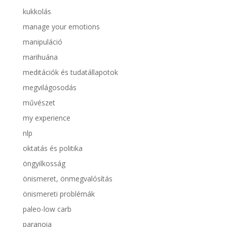
kukkolás
manage your emotions
manipuláció
marihuána
meditációk és tudatállapotok
megvilágosodás
művészet
my experience
nlp
oktatás és politika
öngyilkosság
önismeret, önmegvalósítás
önismereti problémák
paleo-low carb
paranoia