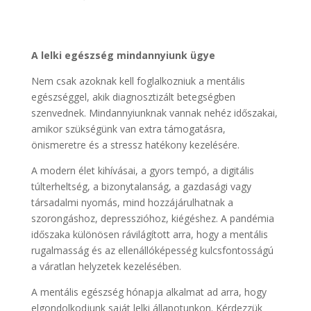
A lelki egészség mindannyiunk ügye
Nem csak azoknak kell foglalkozniuk a mentális
egészséggel, akik diagnosztizált betegségben
szenvednek. Mindannyiunknak vannak nehéz időszakai,
amikor szükségünk van extra támogatásra,
önismeretre és a stressz hatékony kezelésére.
A modern élet kihívásai, a gyors tempó, a digitális
túlterheltség, a bizonytalanság, a gazdasági vagy
társadalmi nyomás, mind hozzájárulhatnak a
szorongáshoz, depresszióhoz, kiégéshez. A pandémia
időszaka különösen rávilágított arra, hogy a mentális
rugalmasság és az ellenállóképesség kulcsfontosságú
a váratlan helyzetek kezelésében.
A mentális egészség hónapja alkalmat ad arra, hogy
elgondolkodjunk saját lelki állapotunkon. Kérdezzük