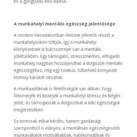
és a gyógyulás első lépése.
A munkahelyi mentális egészség jelentősége
A modern társadalomban életünk jelentős részét a
munkahelyünkön töltjük, így a munkahelyi
környezetnek is kulcsszerepe van a mentális
jóllétünkben. Egy támogató, stresszmentes, elfogadó
munkahely nagyban hozzájárulhat a dolgozók mentális
egészségéhez, míg egy toxikus, túlterhelő környezet
komoly károkat okozhat.
A munkaadóknak is felelősségük van abban, hogy
felismerjék és kezeljék a munkahelyi stressz és kiégés
jeleit, és támogassák a dolgozókat a lelki egészségük
megőrzésében.
Ez nemcsak etikai kérdés, hanem gazdasági
szempontból is előnyös: a mentálisan egészségesebb
munkavállalók motiváltabbak, hatékonyabbak és