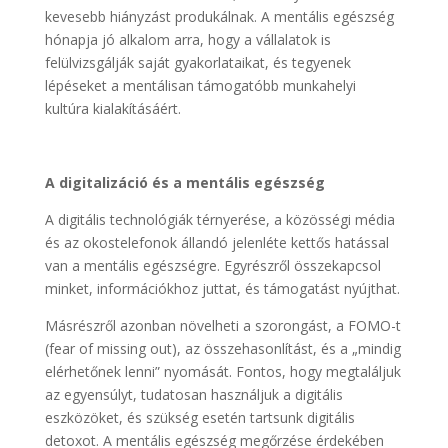
kevesebb hiányzást produkálnak. A mentális egészség
hónapja jó alkalom arra, hogy a vállalatok is
felülvizsgálják saját gyakorlataikat, és tegyenek
lépéseket a mentálisan támogatóbb munkahelyi
kultúra kialakításáért.
A digitalizáció és a mentális egészség
A digitális technológiák térnyerése, a közösségi média
és az okostelefonok állandó jelenléte kettős hatással
van a mentális egészségre. Egyrészről összekapcsol
minket, információkhoz juttat, és támogatást nyújthat.
Másrészről azonban növelheti a szorongást, a FOMO-t
(fear of missing out), az összehasonlítást, és a „mindig
elérhetőnek lenni” nyomását. Fontos, hogy megtaláljuk
az egyensúlyt, tudatosan használjuk a digitális
eszközöket, és szükség esetén tartsunk digitális
detoxot. A mentális egészség megőrzése érdekében