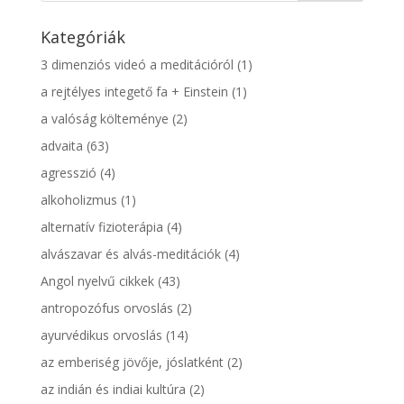
Kategóriák
3 dimenziós videó a meditációról
(1)
a rejtélyes integető fa + Einstein
(1)
a valóság költeménye
(2)
advaita
(63)
agresszió
(4)
alkoholizmus
(1)
alternatív fizioterápia
(4)
alvászavar és alvás-meditációk
(4)
Angol nyelvű cikkek
(43)
antropozófus orvoslás
(2)
ayurvédikus orvoslás
(14)
az emberiség jövője, jóslatként
(2)
az indián és indiai kultúra
(2)