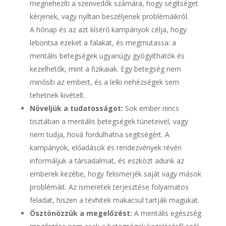
megnehezíti a szenvedők számára, hogy segítséget
kérjenek, vagy nyíltan beszéljenek problémáikról.
A hónap és az azt kísérő kampányok célja, hogy
lebontsa ezeket a falakat, és megmutassa: a
mentális betegségek ugyanúgy gyógyíthatók és
kezelhetők, mint a fizikaiak. Egy betegség nem
minősíti az embert, és a lelki nehézségek sem
tehetnek kivételt.
Növeljük a tudatosságot:
Sok ember nincs
tisztában a mentális betegségek tüneteivel, vagy
nem tudja, hová fordulhatna segítségért. A
kampányok, előadások és rendezvények révén
informáljuk a társadalmat, és eszközt adunk az
emberek kezébe, hogy felismerjék saját vagy mások
problémáit. Az ismeretek terjesztése folyamatos
feladat, hiszen a tévhitek makacsul tartják magukat.
Ösztönözzük a megelőzést:
A mentális egészség