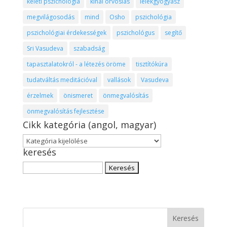
keleti pszichológia
kínai orvoslás
lélekgyógyász
megvilágosodás
mind
Osho
pszichológia
pszichológiai érdekességek
pszichológus
segítő
Sri Vasudeva
szabadság
tapasztalatokról - a létezés öröme
tisztítókúra
tudatváltás meditációval
vallások
Vasudeva
érzelmek
önismeret
önmegvalósítás
önmegvalósítás fejlesztése
Cikk kategória (angol, magyar)
Cikk
keresés
kategória
(angol,
Keresés:
magyar)