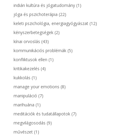
indián kultúra és jógatudomány
(1)
jóga és pszichoterápia
(22)
keleti pszichológia, energiagyógyászat
(12)
kényszerbetegségek
(2)
kínai orvoslás
(43)
kommunikációs problémák
(5)
konfliktusok ellen
(1)
kritikakezelés
(4)
kukkolás
(1)
manage your emotions
(8)
manipuláció
(7)
marihuána
(1)
meditációk és tudatállapotok
(7)
megvilágosodás
(9)
művészet
(1)