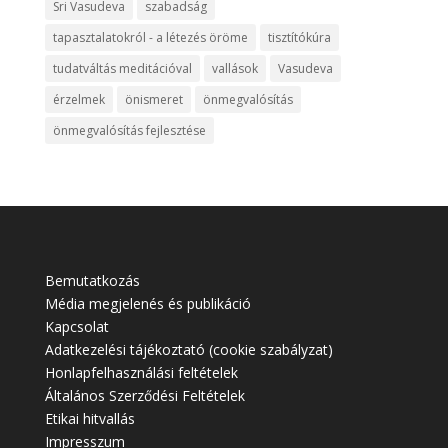
Sri Vasudeva
szabadság
tapasztalatokról - a létezés öröme
tisztítókúra
tudatváltás meditációval
vallások
Vasudeva
érzelmek
önismeret
önmegvalósítás
önmegvalósítás fejlesztése
Bemutatkozás
Média megjelenés és publikáció
Kapcsolat
Adatkezelési tájékoztató (cookie szabályzat)
Honlapfelhasználási feltételek
Általános Szerződési Feltételek
Etikai hitvallás
Impresszum