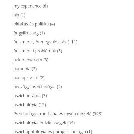
my experience
(8)
nlp
(1)
oktatás és politika
(4)
öngyilkosság
(1)
önismeret, önmegvalósítás
(111)
önismereti problémák
(5)
paleo-low carb
(3)
paranoia
(2)
párkapcsolat
(2)
pénzügyi pszichológia
(4)
pszichodráma
(3)
pszichológia
(15)
Pszichológia, medicina és egyéb (cikkek)
(528)
pszichológiai érdekességek
(54)
pszichopatológia és parapszichológia
(1)