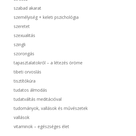
szabad akarat
személyiség + keleti pszichológia
szeretet
szexualitás
szingli
szorongás
tapasztalatokról – a létezés öröme
tibeti orvoslás
tisztítókúra
tudatos álmodás
tudatváltás meditációval
tudományok, vallások és művészetek
vallások
vitaminok – egészséges élet