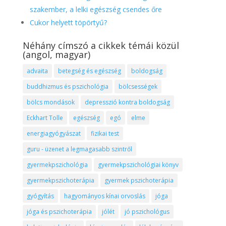
szakember, a lelki egészség csendes őre
Cukor helyett töpörtyű?
Néhány címszó a cikkek témái közül
(angol, magyar)
advaita
betegség és egészség
boldogság
buddhizmus és pszichológia
bölcsességek
bölcs mondások
depresszió kontra boldogság
Eckhart Tolle
egészség
egó
elme
energiagyógyászat
fizikai test
guru - üzenet a legmagasabb szintről
gyermekpszichológia
gyermekpszichológiai könyv
gyermekpszichoterápia
gyermek pszichoterápia
gyógyítás
hagyományos kínai orvoslás
jóga
jóga és pszichoterápia
jólét
jó pszichológus