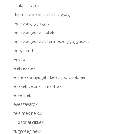
családterápia
depresszió kontra boldogság
egészség, gyógyítás
egészséges receptek
egészséges test, természetgyógyászat
ego, mind
Egyéb
életvezetés
elme és a nyugati, keleti pszichológia
énekelj velünk – mantrák
érzelmek
evészavarok
félelmek nélkül
Filozófiai cikkek
függőség nélkül