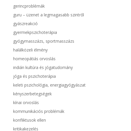
gerincproblémák
guru – üzenet a legmagasabb szintről
gyászreakció
gyermekpszichoterápia
gyógymasszázs, sportmasszázs
halálközeli élmény
homeopátiás orvoslás
indián kultúra és jógatudomány
jóga és pszichoterápia
keleti pszichológia, energiagyógyászat
kényszerbetegségek
kínai orvoslás
kommunikációs problémák
konfliktusok ellen
kritikakezelés