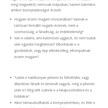
meg magunktól, nemcsak májusban, hanem bármikor,
amikor bizonytalanságot érzünk:
Hogyan érzem magam mostanában? Vannak-e
tartósan fennálló negatív érzések, mint a
szomorúság, a fáradtság, az érdektelenség?
Van-e valami, ami különösen aggaszt, és nem tudok
vele egyedül megbirkózni? Elborítanak-e a
gondolatok, vagy épp ellenkezőleg, eltompultnak
érzem magam?
Tudok-e hatékonyan pihenni és feltöltődni, vagy
állandóan fáradt és kimerült vagyok, még a pihenés
után is? Elég időt szánok-e a kikapcsolódásra és a
hobbikra?
Kikre támaszkodhatok a környezetemben, és élek-e