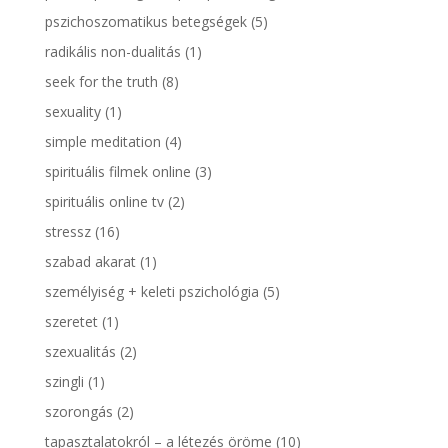
pszichoszomatikus betegségek
(5)
radikális non-dualitás
(1)
seek for the truth
(8)
sexuality
(1)
simple meditation
(4)
spirituális filmek online
(3)
spirituális online tv
(2)
stressz
(16)
szabad akarat
(1)
személyiség + keleti pszichológia
(5)
szeretet
(1)
szexualitás
(2)
szingli
(1)
szorongás
(2)
tapasztalatokról – a létezés öröme
(10)