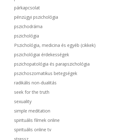
párkapcsolat
pénzügyi pszichológia
pszichodráma
pszichológia
Pszichológia, medicina és egyéb (cikkek)
pszichológiai érdekességek
pszichopatológia és parapszichológia
pszichoszomatikus betegségek
radikális non-dualitás
seek for the truth
sexuality
simple meditation
spirituális filmek online
spirituális online tv
stressz