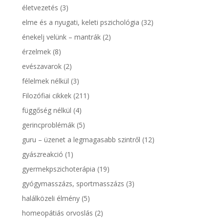
életvezetés
(3)
elme és a nyugati, keleti pszichológia
(32)
énekelj velünk – mantrák
(2)
érzelmek
(8)
evészavarok
(2)
félelmek nélkül
(3)
Filozófiai cikkek
(211)
függőség nélkül
(4)
gerincproblémák
(5)
guru – üzenet a legmagasabb szintről
(12)
gyászreakció
(1)
gyermekpszichoterápia
(19)
gyógymasszázs, sportmasszázs
(3)
halálközeli élmény
(5)
homeopátiás orvoslás
(2)