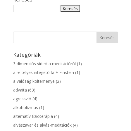
(angol,
Keresés:
magyar)
Kategóriák
3 dimenziós videó a meditációról
(1)
a rejtélyes integető fa + Einstein
(1)
a valóság költeménye
(2)
advaita
(63)
agresszió
(4)
alkoholizmus
(1)
alternatív fizioterápia
(4)
alvászavar és alvás-meditációk
(4)