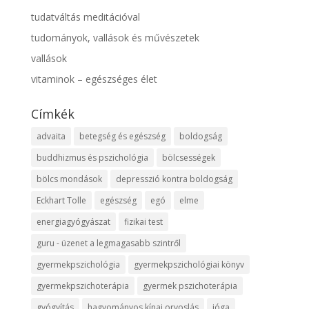
tudatváltás meditációval
tudományok, vallások és művészetek
vallások
vitaminok – egészséges élet
Címkék
advaita
betegség és egészség
boldogság
buddhizmus és pszichológia
bölcsességek
bölcs mondások
depresszió kontra boldogság
Eckhart Tolle
egészség
egó
elme
energiagyógyászat
fizikai test
guru - üzenet a legmagasabb szintről
gyermekpszichológia
gyermekpszichológiai könyv
gyermekpszichoterápia
gyermek pszichoterápia
gyógyítás
hagyományos kínai orvoslás
jóga