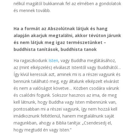
nélkül magától bukkannak fel az elmében a gondolatok
és mennek tovább.
Ha a formát az Abszolútnak látjuk és hang
alapján akarjuk megtalálni, akkor tévúton járunk
és nem látjuk meg igaz természetünket –
buddhista tanítások, buddhista tanok
Ha ragaszkodunk
Isten
, vagy Buddha meglátásához,
az (mint elképzelés) elválaszt Istentől vagy Buddhától…
Így kívül keressük azt, aminek mi is a részei vagyunk és
bennünk található meg, egy általunk elképzelt elvárást
és nem a valóságot követve… Közben csodára várunk
és csalódni fogunk. Sokszor hasznos az ima, de meg
kell látnunk, hogy Buddha vagy Isten mibennünk van,
pontosabban mi a részei vagyunk, így nem hozzá kell
imádkoznunk feltétlenül, hanem megtalálnunk saját
magunkban, ahogy a Biblia tanítja: „Csendesedj el,
hogy megtudd én vagy Isten.”