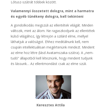
Lótusz-szútrát többek között.
Valamennyi összetett dologra, mint a harmatra
és egyéb tünékeny dologra, kell tekinteni
A gondolkodás megszüli az ellentétek világát. Minden
változik, mint az álom. Ne ragaszkodjunk az ellentétek
külső világához, így létrejön a szilárd elme, mellyel
láthatjuk a valóságot. Ehhez meditálnunk kell, nem
csupán intellektuálisan megértenünk mindezt. Mindent
az elme hoz létre (lásd Avatamszaka-szútra). A „nem-
tudó” állapotból kell léteznünk, hogy mindent tudjunk
és lássunk… Az ellentmondást csak az elme szüli.
Keresztes Attila