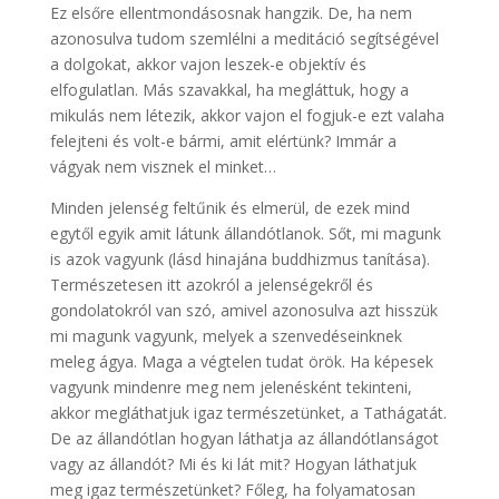
Ez elsőre ellentmondásosnak hangzik. De, ha nem
azonosulva tudom szemlélni a meditáció segítségével
a dolgokat, akkor vajon leszek-e objektív és
elfogulatlan. Más szavakkal, ha megláttuk, hogy a
mikulás nem létezik, akkor vajon el fogjuk-e ezt valaha
felejteni és volt-e bármi, amit elértünk? Immár a
vágyak nem visznek el minket…
Minden jelenség feltűnik és elmerül, de ezek mind
egytől egyik amit látunk állandótlanok. Sőt, mi magunk
is azok vagyunk (lásd hinajána buddhizmus tanítása).
Természetesen itt azokról a jelenségekről és
gondolatokról van szó, amivel azonosulva azt hisszük
mi magunk vagyunk, melyek a szenvedéseinknek
meleg ágya. Maga a végtelen tudat örök. Ha képesek
vagyunk mindenre meg nem jelenésként tekinteni,
akkor megláthatjuk igaz természetünket, a Tathágatát.
De az állandótlan hogyan láthatja az állandótlanságot
vagy az állandót? Mi és ki lát mit? Hogyan láthatjuk
meg igaz természetünket? Főleg, ha folyamatosan