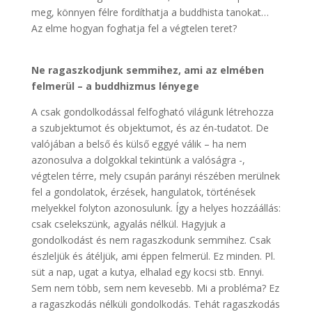
meg, könnyen félre fordíthatja a buddhista tanokat…
Az elme hogyan foghatja fel a végtelen teret?
Ne ragaszkodjunk semmihez, ami az elmében
felmerül – a buddhizmus lényege
A csak gondolkodással felfogható világunk létrehozza
a szubjektumot és objektumot, és az én-tudatot. De
valójában a belső és külső eggyé válik – ha nem
azonosulva a dolgokkal tekintünk a valóságra -,
végtelen térre, mely csupán parányi részében merülnek
fel a gondolatok, érzések, hangulatok, történések
melyekkel folyton azonosulunk. Így a helyes hozzáállás:
csak cselekszünk, agyalás nélkül. Hagyjuk a
gondolkodást és nem ragaszkodunk semmihez. Csak
észleljük és átéljük, ami éppen felmerül. Ez minden. Pl.
süt a nap, ugat a kutya, elhalad egy kocsi stb. Ennyi.
Sem nem több, sem nem kevesebb. Mi a probléma? Ez
a ragaszkodás nélküli gondolkodás. Tehát ragaszkodás