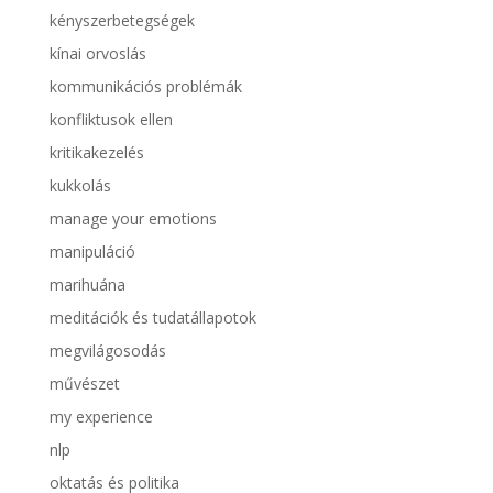
kényszerbetegségek
kínai orvoslás
kommunikációs problémák
konfliktusok ellen
kritikakezelés
kukkolás
manage your emotions
manipuláció
marihuána
meditációk és tudatállapotok
megvilágosodás
művészet
my experience
nlp
oktatás és politika