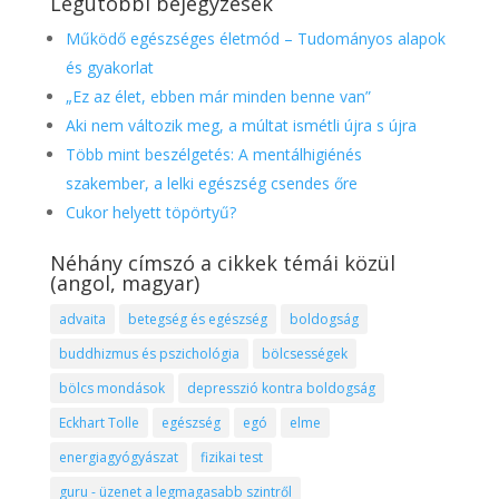
Legutóbbi bejegyzések
Működő egészséges életmód – Tudományos alapok
és gyakorlat
„Ez az élet, ebben már minden benne van”
Aki nem változik meg, a múltat ismétli újra s újra
Több mint beszélgetés: A mentálhigiénés
szakember, a lelki egészség csendes őre
Cukor helyett töpörtyű?
Néhány címszó a cikkek témái közül
(angol, magyar)
advaita
betegség és egészség
boldogság
buddhizmus és pszichológia
bölcsességek
bölcs mondások
depresszió kontra boldogság
Eckhart Tolle
egészség
egó
elme
energiagyógyászat
fizikai test
guru - üzenet a legmagasabb szintről