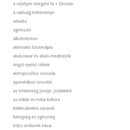
a rejtélyes integető fa + Einstein
a valóság költeménye
advaita
agresszió
alkoholizmus
alternatív fizioterápia
alvászavar és alvás-meditációk
Angol nyelvű cikkek
antropozófus orvoslás
ayurvédikus orvoslás
az emberiség jövője, jóslatként
az indián és indiai kultúra
beilleszkedési zavarok
betegség és egészség
bölcs emberek írásai