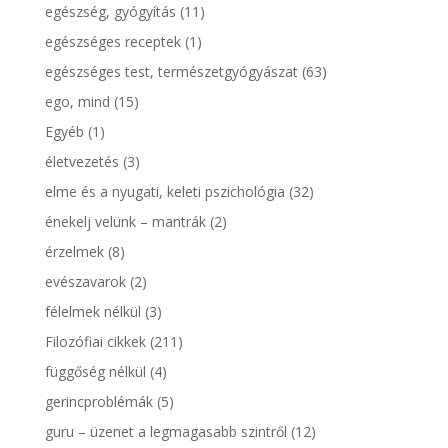
egészség, gyógyítás
(11)
egészséges receptek
(1)
egészséges test, természetgyógyászat
(63)
ego, mind
(15)
Egyéb
(1)
életvezetés
(3)
elme és a nyugati, keleti pszichológia
(32)
énekelj velünk – mantrák
(2)
érzelmek
(8)
evészavarok
(2)
félelmek nélkül
(3)
Filozófiai cikkek
(211)
függőség nélkül
(4)
gerincproblémák
(5)
guru – üzenet a legmagasabb szintről
(12)