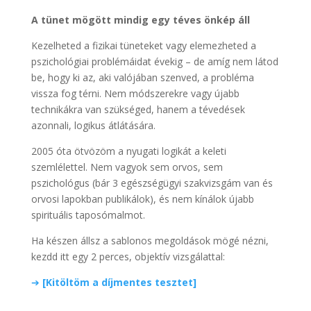
A tünet mögött mindig egy téves önkép áll
Kezelheted a fizikai tüneteket vagy elemezheted a
pszichológiai problémáidat évekig – de amíg nem látod
be, hogy ki az, aki valójában szenved, a probléma
vissza fog térni. Nem módszerekre vagy újabb
technikákra van szükséged, hanem a tévedések
azonnali, logikus átlátására.
2005 óta ötvözöm a nyugati logikát a keleti
szemlélettel. Nem vagyok sem orvos, sem
pszichológus (bár 3 egészségügyi szakvizsgám van és
orvosi lapokban publikálok), és nem kínálok újabb
spirituális taposómalmot.
Ha készen állsz a sablonos megoldások mögé nézni,
kezdd itt egy 2 perces, objektív vizsgálattal:
➔
[Kitöltöm a díjmentes tesztet]