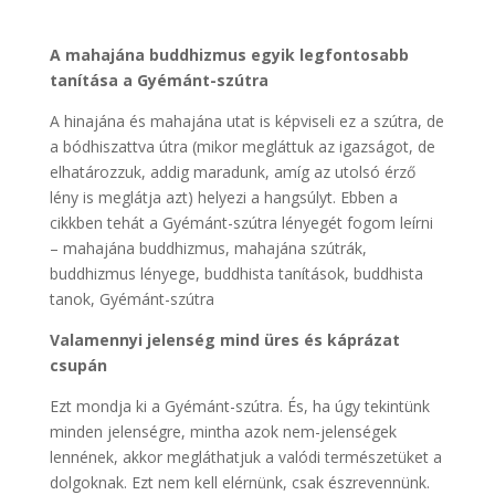
A mahajána buddhizmus egyik legfontosabb
tanítása a Gyémánt-szútra
A hinajána és mahajána utat is képviseli ez a szútra, de
a bódhiszattva útra (mikor megláttuk az igazságot, de
elhatározzuk, addig maradunk, amíg az utolsó érző
lény is meglátja azt) helyezi a hangsúlyt. Ebben a
cikkben tehát a Gyémánt-szútra lényegét fogom leírni
– mahajána buddhizmus, mahajána szútrák,
buddhizmus lényege, buddhista tanítások, buddhista
tanok, Gyémánt-szútra
Valamennyi jelenség mind üres és káprázat
csupán
Ezt mondja ki a Gyémánt-szútra. És, ha úgy tekintünk
minden jelenségre, mintha azok nem-jelenségek
lennének, akkor megláthatjuk a valódi természetüket a
dolgoknak. Ezt nem kell elérnünk, csak észrevennünk.