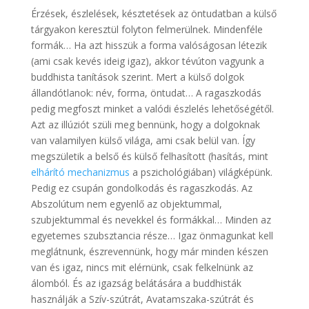
Érzések, észlelések, késztetések az öntudatban a külső
tárgyakon keresztül folyton felmerülnek. Mindenféle
formák… Ha azt hisszük a forma valóságosan létezik
(ami csak kevés ideig igaz), akkor tévúton vagyunk a
buddhista tanítások szerint. Mert a külső dolgok
állandótlanok: név, forma, öntudat… A ragaszkodás
pedig megfoszt minket a valódi észlelés lehetőségétől.
Azt az illúziót szüli meg bennünk, hogy a dolgoknak
van valamilyen külső világa, ami csak belül van. Így
megszületik a belső és külső felhasított (hasítás, mint
elhárító mechanizmus
a pszichológiában) világképünk.
Pedig ez csupán gondolkodás és ragaszkodás. Az
Abszolútum nem egyenlő az objektummal,
szubjektummal és nevekkel és formákkal… Minden az
egyetemes szubsztancia része… Igaz önmagunkat kell
meglátnunk, észrevennünk, hogy már minden készen
van és igaz, nincs mit elérnünk, csak felkelnünk az
álomból. És az igazság belátására a buddhisták
használják a Szív-szútrát, Avatamszaka-szútrát és