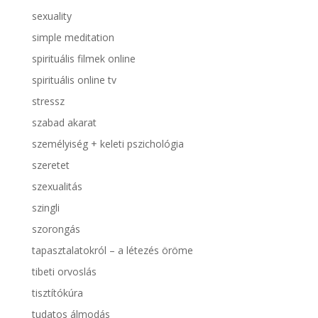
sexuality
simple meditation
spirituális filmek online
spirituális online tv
stressz
szabad akarat
személyiség + keleti pszichológia
szeretet
szexualitás
szingli
szorongás
tapasztalatokról – a létezés öröme
tibeti orvoslás
tisztítókúra
tudatos álmodás