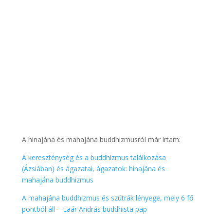
A hinajána és mahajána buddhizmusról már írtam:
A kereszténység és a buddhizmus találkozása
(Ázsiában) és ágazatai, ágazatok: hinajána és
mahajána buddhizmus
A mahajána buddhizmus és szútrák lényege, mely 6 fő
pontból áll – Laár András buddhista pap