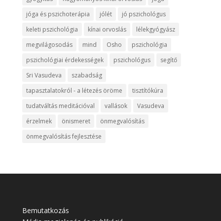
jóga és pszichoterápia
jólét
jó pszichológus
keleti pszichológia
kínai orvoslás
lélekgyógyász
megvilágosodás
mind
Osho
pszichológia
pszichológiai érdekességek
pszichológus
segítő
Sri Vasudeva
szabadság
tapasztalatokról - a létezés öröme
tisztítókúra
tudatváltás meditációval
vallások
Vasudeva
érzelmek
önismeret
önmegvalósítás
önmegvalósítás fejlesztése
Bemutatkozás