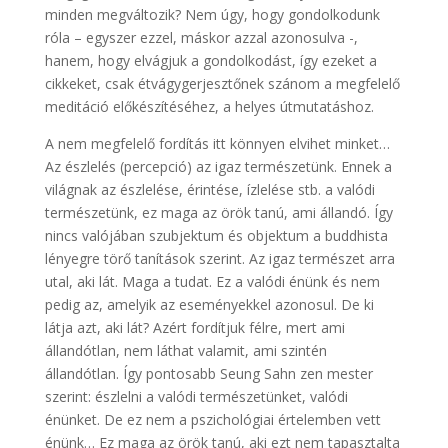
minden megváltozik? Nem úgy, hogy gondolkodunk
róla – egyszer ezzel, máskor azzal azonosulva -,
hanem, hogy elvágjuk a gondolkodást, így ezeket a
cikkeket, csak étvágygerjesztőnek szánom a megfelelő
meditáció előkészítéséhez, a helyes útmutatáshoz.
A nem megfelelő fordítás itt könnyen elvihet minket…
Az észlelés (percepció) az igaz természetünk. Ennek a
világnak az észlelése, érintése, ízlelése stb. a valódi
természetünk, ez maga az örök tanú, ami állandó. Így
nincs valójában szubjektum és objektum a buddhista
lényegre törő tanítások szerint. Az igaz természet arra
utal, aki lát. Maga a tudat. Ez a valódi énünk és nem
pedig az, amelyik az eseményekkel azonosul. De ki
látja azt, aki lát? Azért fordítjuk félre, mert ami
állandótlan, nem láthat valamit, ami szintén
állandótlan. Így pontosabb Seung Sahn zen mester
szerint: észlelni a valódi természetünket, valódi
énünket. De ez nem a pszichológiai értelemben vett
énünk… Ez maga az örök tanú, aki ezt nem tapasztalta