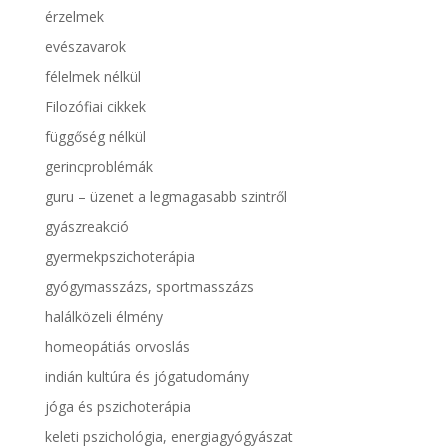
érzelmek
evészavarok
félelmek nélkül
Filozófiai cikkek
függőség nélkül
gerincproblémák
guru – üzenet a legmagasabb szintről
gyászreakció
gyermekpszichoterápia
gyógymasszázs, sportmasszázs
halálközeli élmény
homeopátiás orvoslás
indián kultúra és jógatudomány
jóga és pszichoterápia
keleti pszichológia, energiagyógyászat