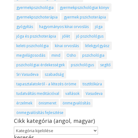
gyermekpszichológia
gyermekpszichológiai könyv
gyermekpszichoterápia
gyermek pszichoterápia
gyógyítás
hagyományos kínai orvoslás
jóga
jóga és pszichoterápia
jólét
jó pszichológus
keleti pszichológia
kínai orvoslás
lélekgyógyász
megvilágosodás
mind
Osho
pszichológia
pszichológiai érdekességek
pszichológus
segítő
Sri Vasudeva
szabadság
tapasztalatokról - a létezés öröme
tisztítókúra
tudatváltás meditációval
vallások
Vasudeva
érzelmek
önismeret
önmegvalósítás
önmegvalósítás fejlesztése
Cikk kategória (angol, magyar)
Cikk
keresés
kategória