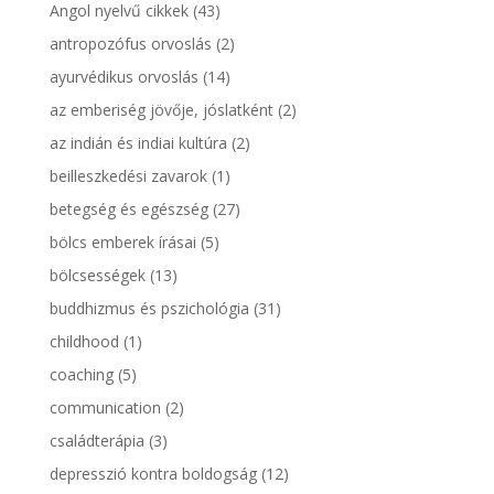
Angol nyelvű cikkek
(43)
antropozófus orvoslás
(2)
ayurvédikus orvoslás
(14)
az emberiség jövője, jóslatként
(2)
az indián és indiai kultúra
(2)
beilleszkedési zavarok
(1)
betegség és egészség
(27)
bölcs emberek írásai
(5)
bölcsességek
(13)
buddhizmus és pszichológia
(31)
childhood
(1)
coaching
(5)
communication
(2)
családterápia
(3)
depresszió kontra boldogság
(12)