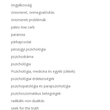
öngyilkosság
önismeret, önmegvalósítás
önismereti problémák
paleo-low carb
paranoia
párkapcsolat
pénzügyi pszichológia
pszichodráma
pszichológia
Pszichológia, medicina és egyéb (cikkek)
pszichológiai érdekességek
pszichopatológia és parapszichológia
pszichoszomatikus betegségek
radikális non-dualitás
seek for the truth