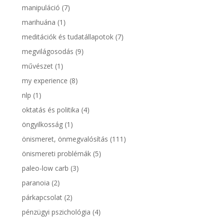
manipuláció
(7)
marihuána
(1)
meditációk és tudatállapotok
(7)
megvilágosodás
(9)
művészet
(1)
my experience
(8)
nlp
(1)
oktatás és politika
(4)
öngyilkosság
(1)
önismeret, önmegvalósítás
(111)
önismereti problémák
(5)
paleo-low carb
(3)
paranoia
(2)
párkapcsolat
(2)
pénzügyi pszichológia
(4)