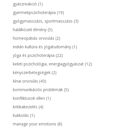
gyászreakció
(1)
gyermekpszichoterápia
(19)
gyógymasszázs, sportmasszázs
(3)
halálközeli élmény
(5)
homeopátiás orvoslás
(2)
indián kultúra és jógatudomány
(1)
jóga és pszichoterápia
(22)
keleti pszichológia, energiagyógyászat
(12)
kényszerbetegségek
(2)
kínai orvoslás
(43)
kommunikációs problémák
(5)
konfliktusok ellen
(1)
kritikakezelés
(4)
kukkolás
(1)
manage your emotions
(8)