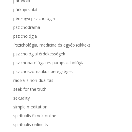
paranoia
párkapcsolat
pénzügyi pszichológia
pszichodráma
pszichológia
Pszichológia, medicina és egyéb (cikkek)
pszichológiai érdekességek
pszichopatológia és parapszichológia
pszichoszomatikus betegségek
radikális non-dualitás
seek for the truth
sexuality
simple meditation
spirituális filmek online
spirituális online tv