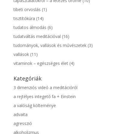
tapasztalatokról – a létezés öröme
(10)
tibeti orvoslás
(1)
tisztítókúra
(14)
tudatos álmodás
(6)
tudatváltás meditációval
(16)
tudományok, vallások és művészetek
(3)
vallások
(11)
vitaminok – egészséges élet
(4)
Kategóriák
3 dimenziós videó a meditációról
a rejtélyes integető fa + Einstein
a valóság költeménye
advaita
agresszió
alkoholizmus