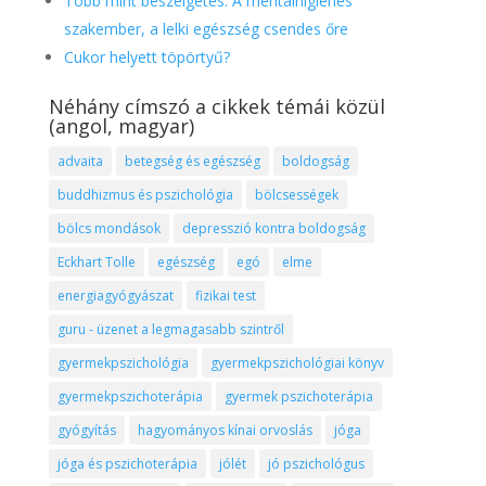
Több mint beszélgetés: A mentálhigiénés
szakember, a lelki egészség csendes őre
Cukor helyett töpörtyű?
Néhány címszó a cikkek témái közül
(angol, magyar)
advaita
betegség és egészség
boldogság
buddhizmus és pszichológia
bölcsességek
bölcs mondások
depresszió kontra boldogság
Eckhart Tolle
egészség
egó
elme
energiagyógyászat
fizikai test
guru - üzenet a legmagasabb szintről
gyermekpszichológia
gyermekpszichológiai könyv
gyermekpszichoterápia
gyermek pszichoterápia
gyógyítás
hagyományos kínai orvoslás
jóga
jóga és pszichoterápia
jólét
jó pszichológus