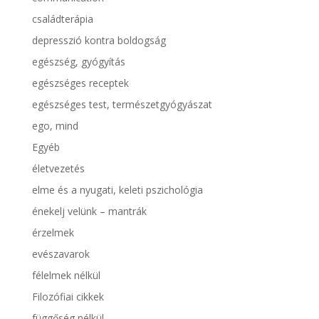
családterápia
depresszió kontra boldogság
egészség, gyógyítás
egészséges receptek
egészséges test, természetgyógyászat
ego, mind
Egyéb
életvezetés
elme és a nyugati, keleti pszichológia
énekelj velünk – mantrák
érzelmek
evészavarok
félelmek nélkül
Filozófiai cikkek
függőség nélkül