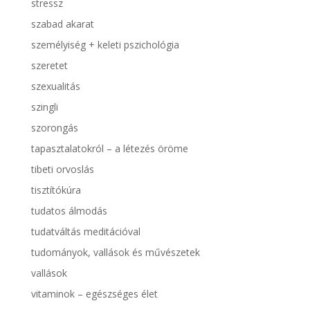
stressz
szabad akarat
személyiség + keleti pszichológia
szeretet
szexualitás
szingli
szorongás
tapasztalatokról – a létezés öröme
tibeti orvoslás
tisztítókúra
tudatos álmodás
tudatváltás meditációval
tudományok, vallások és művészetek
vallások
vitaminok – egészséges élet