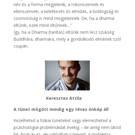
név és a forma megjelenik, a rokonszenvek és
ellenszenvek, a keletkezés és elmúlás, a boldogság és
szomorúság is mind megjelennek. De, ha a dharma
eltűnik, ezek mind eltűnnek…”
Így, ha a Dharma (tanítás) eltűnik nem lesz szükség
Buddhára, dharmára, mely a gondolkodó elmének szól
csupán.
Keresztes Attila
A tünet mögött mindig egy téves önkép áll
Kezelheted a fizikai tüneteket vagy elemezheted a
pszichológiai problémáidat évekig – de amíg nem látod
be, hogy ki az, aki valójában szenved, a probléma