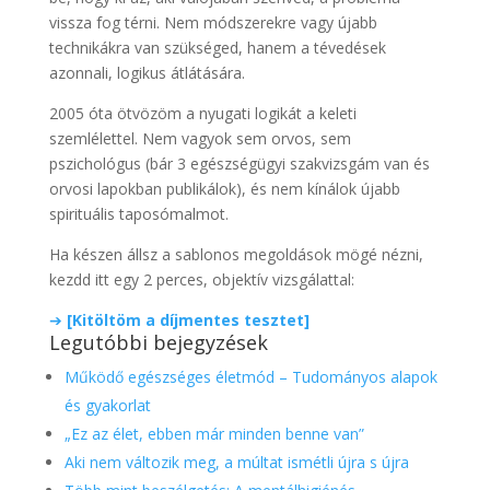
vissza fog térni. Nem módszerekre vagy újabb
technikákra van szükséged, hanem a tévedések
azonnali, logikus átlátására.
2005 óta ötvözöm a nyugati logikát a keleti
szemlélettel. Nem vagyok sem orvos, sem
pszichológus (bár 3 egészségügyi szakvizsgám van és
orvosi lapokban publikálok), és nem kínálok újabb
spirituális taposómalmot.
Ha készen állsz a sablonos megoldások mögé nézni,
kezdd itt egy 2 perces, objektív vizsgálattal:
➔
[Kitöltöm a díjmentes tesztet]
Legutóbbi bejegyzések
Működő egészséges életmód – Tudományos alapok
és gyakorlat
„Ez az élet, ebben már minden benne van”
Aki nem változik meg, a múltat ismétli újra s újra