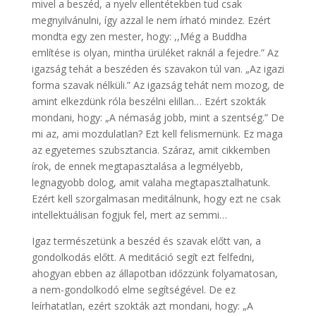
mivel a beszéd, a nyelv ellentétekben tud csak
megnyilvánulni, így azzal le nem írható mindez. Ezért
mondta egy zen mester, hogy: ,,Még a Buddha
említése is olyan, mintha ürüléket raknál a fejedre.” Az
igazság tehát a beszéden és szavakon túl van. „Az igazi
forma szavak nélküli.” Az igazság tehát nem mozog, de
amint elkezdünk róla beszélni elillan… Ezért szokták
mondani, hogy: „A némaság jobb, mint a szentség.” De
mi az, ami mozdulatlan? Ezt kell felismernünk. Ez maga
az egyetemes szubsztancia. Száraz, amit cikkemben
írok, de ennek megtapasztalása a legmélyebb,
legnagyobb dolog, amit valaha megtapasztalhatunk.
Ezért kell szorgalmasan meditálnunk, hogy ezt ne csak
intellektuálisan fogjuk fel, mert az semmi…
Igaz természetünk a beszéd és szavak előtt van, a
gondolkodás előtt. A meditáció segít ezt felfedni,
ahogyan ebben az állapotban időzzünk folyamatosan,
a nem-gondolkodó elme segítségével. De ez
leírhatatlan, ezért szokták azt mondani, hogy: „A