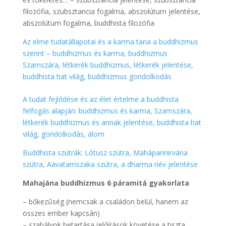
filozófia, szubsztancia fogalma, abszolútum jelentése,
abszolútum fogalma, buddhista filozófia
Az elme tudatállapotai és a karma tana a buddhizmus
szerint – buddhizmus és karma, buddhizmus
Szamszára, létkerék buddhizmus, létkerék jelentése,
buddhista hat világ, buddhizmus gondolkodás
A tudat fejlődése és az élet értelme a buddhista
felfogás alapján: buddhizmus és karma, Szamszára,
létkerék buddhizmus és annak jelentése, buddhista hat
világ, gondolkodás, álom
Buddhista szútrák: Lótusz szútra, Maháparinirvána
szútra, Aavatamszaka szútra, a dharma név jelentése
Mahajána buddhizmus 6 páramitá gyakorlata
– bőkezűség (nemcsak a családon belül, hanem az
összes ember kapcsán)
– szabályok betartása (előírások követése a tiszta