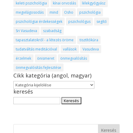
keleti pszichológia
kínai orvoslás
lélekgyógyász
megvilágosodás
mind
Osho
pszichológia
pszichológiai érdekességek
pszichológus
segítő
Sri Vasudeva
szabadság
tapasztalatokról - a létezés öröme
tisztítókúra
tudatváltás meditációval
vallások
Vasudeva
érzelmek
önismeret
önmegvalósítás
önmegvalósítás fejlesztése
Cikk kategória (angol, magyar)
Cikk
keresés
kategória
(angol,
Keresés:
magyar)