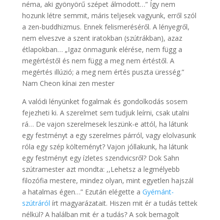
néma, aki gyönyörű szépet álmodott…” Így nem
hozunk létre semmit, máris teljesek vagyunk, erről szól
a zen-buddhizmus. Ennek felismeréséről. A lényegről,
nem elveszve a szent iratokban (szútrákban), azaz
étlapokban… „Igaz önmagunk elérése, nem függ a
megértéstől és nem függ a meg nem értéstől. A
megértés illúzió; a meg nem értés puszta üresség.”
Nam Cheon kínai zen mester
A valódi lényünket fogalmak és gondolkodás sosem
fejezheti ki. A szerelmet sem tudjuk leírni, csak utalni
rá… De vajon szerelmesek leszünk-e attól, ha látunk
egy festményt a egy szerelmes párról, vagy elolvasunk
róla egy szép költeményt? Vajon jóllakunk, ha látunk
egy festményt egy ízletes szendvicsről? Dok Sahn
szútramester azt mondta: ,,Lehetsz a legmélyebb
filozófia mestere, mindez olyan, mint egyetlen hajszál
a hatalmas égen…” Ezután elégette a
Gyémánt-
szútráról
írt magyarázatait. Hiszen mit ér a tudás tettek
nélkül? A halálban mit ér a tudás? A sok bemagolt