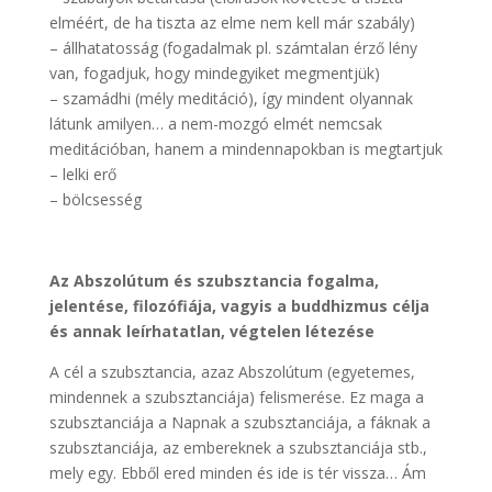
elméért, de ha tiszta az elme nem kell már szabály)
– állhatatosság (fogadalmak pl. számtalan érző lény
van, fogadjuk, hogy mindegyiket megmentjük)
– szamádhi (mély meditáció), így mindent olyannak
látunk amilyen… a nem-mozgó elmét nemcsak
meditációban, hanem a mindennapokban is megtartjuk
– lelki erő
– bölcsesség
Az Abszolútum és szubsztancia fogalma,
jelentése, filozófiája, vagyis a buddhizmus célja
és annak leírhatatlan, végtelen létezése
A cél a szubsztancia, azaz Abszolútum (egyetemes,
mindennek a szubsztanciája) felismerése. Ez maga a
szubsztanciája a Napnak a szubsztanciája, a fáknak a
szubsztanciája, az embereknek a szubsztanciája stb.,
mely egy. Ebből ered minden és ide is tér vissza… Ám