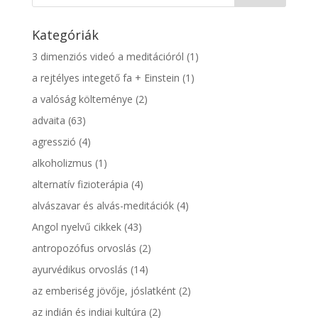
Kategóriák
3 dimenziós videó a meditációról
(1)
a rejtélyes integető fa + Einstein
(1)
a valóság költeménye
(2)
advaita
(63)
agresszió
(4)
alkoholizmus
(1)
alternatív fizioterápia
(4)
alvászavar és alvás-meditációk
(4)
Angol nyelvű cikkek
(43)
antropozófus orvoslás
(2)
ayurvédikus orvoslás
(14)
az emberiség jövője, jóslatként
(2)
az indián és indiai kultúra
(2)