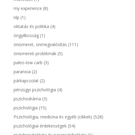
my experience
(8)
nlp
(1)
oktatás és politika
(4)
öngyilkosság
(1)
önismeret, önmegvalósítás
(111)
önismereti problémák
(5)
paleo-low carb
(3)
paranoia
(2)
párkapcsolat
(2)
pénzügyi pszichológia
(4)
pszichodráma
(3)
pszichológia
(15)
Pszichológia, medicina és egyéb (cikkek)
(528)
pszichológiai érdekességek
(54)
pszichopatológia és parapszichológia
(1)