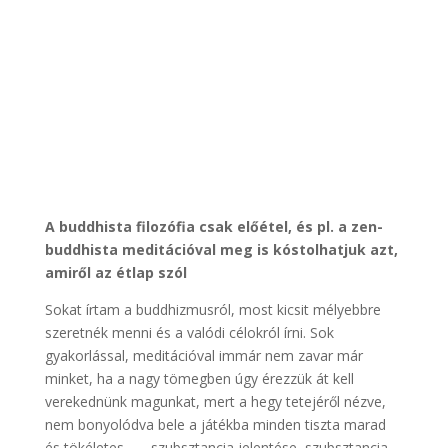
A buddhista filozófia csak előétel, és pl. a zen-
buddhista meditációval meg is kóstolhatjuk azt,
amiről az étlap szól
Sokat írtam a buddhizmusról, most kicsit mélyebbre
szeretnék menni és a valódi célokról írni. Sok
gyakorlással, meditációval immár nem zavar már
minket, ha a nagy tömegben úgy érezzük át kell
verekednünk magunkat, mert a hegy tetejéről nézve,
nem bonyolódva bele a játékba minden tiszta marad
és tökéletes… – szubsztancia jelentése, szubsztancia