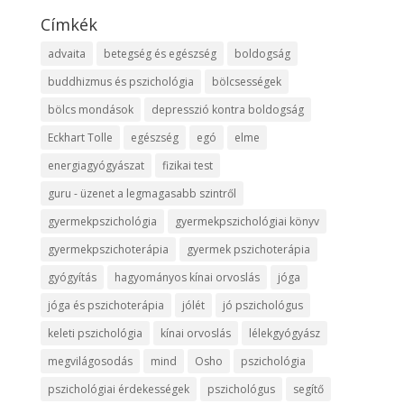
Címkék
advaita
betegség és egészség
boldogság
buddhizmus és pszichológia
bölcsességek
bölcs mondások
depresszió kontra boldogság
Eckhart Tolle
egészség
egó
elme
energiagyógyászat
fizikai test
guru - üzenet a legmagasabb szintről
gyermekpszichológia
gyermekpszichológiai könyv
gyermekpszichoterápia
gyermek pszichoterápia
gyógyítás
hagyományos kínai orvoslás
jóga
jóga és pszichoterápia
jólét
jó pszichológus
keleti pszichológia
kínai orvoslás
lélekgyógyász
megvilágosodás
mind
Osho
pszichológia
pszichológiai érdekességek
pszichológus
segítő