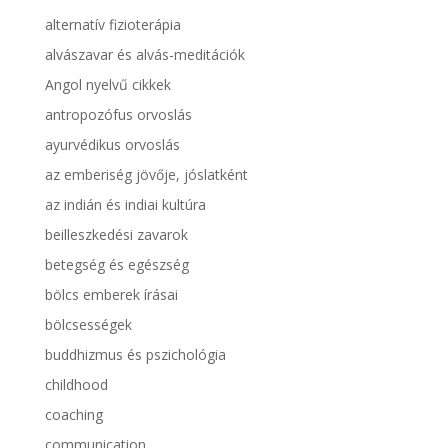
alternatív fizioterápia
alvászavar és alvás-meditációk
Angol nyelvű cikkek
antropozófus orvoslás
ayurvédikus orvoslás
az emberiség jövője, jóslatként
az indián és indiai kultúra
beilleszkedési zavarok
betegség és egészség
bölcs emberek írásai
bölcsességek
buddhizmus és pszichológia
childhood
coaching
communication