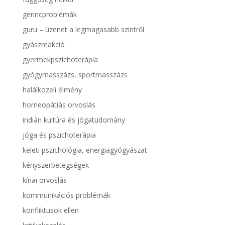
gerincproblémák
guru – üzenet a legmagasabb szintről
gyászreakció
gyermekpszichoterápia
gyógymasszázs, sportmasszázs
halálközeli élmény
homeopátiás orvoslás
indián kultúra és jógatudomány
jóga és pszichoterápia
keleti pszichológia, energiagyógyászat
kényszerbetegségek
kínai orvoslás
kommunikációs problémák
konfliktusok ellen