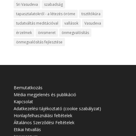
Sri Vasudeva
szabadság
tapasztalatokról - a létezés öröme
tisztítókúra
tudatváltás meditációval
vallások
Vasudeva
érzelmek
önismeret
önmegvalósítás
önmegvalósítás fejlesztése
Bemutatkozás
Média megjelenés és publikáció
Kapcsolat
Adatkezelési tájékoztató (cookie szabályzat)
Honlapfelhasználási feltételek
Általános Szerződési Feltételek
Etikai hitvallás