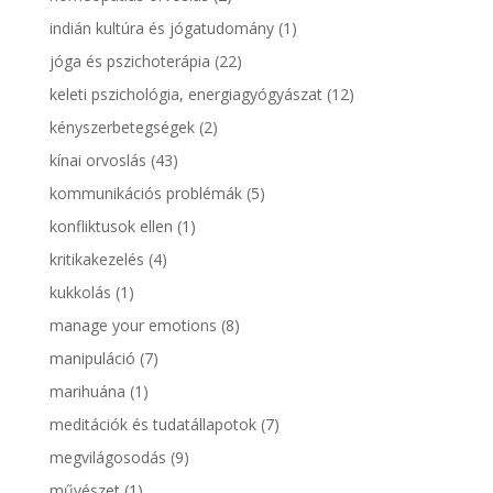
indián kultúra és jógatudomány
(1)
jóga és pszichoterápia
(22)
keleti pszichológia, energiagyógyászat
(12)
kényszerbetegségek
(2)
kínai orvoslás
(43)
kommunikációs problémák
(5)
konfliktusok ellen
(1)
kritikakezelés
(4)
kukkolás
(1)
manage your emotions
(8)
manipuláció
(7)
marihuána
(1)
meditációk és tudatállapotok
(7)
megvilágosodás
(9)
művészet
(1)