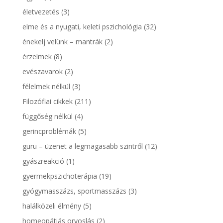
életvezetés
(3)
elme és a nyugati, keleti pszichológia
(32)
énekelj velünk – mantrák
(2)
érzelmek
(8)
evészavarok
(2)
félelmek nélkül
(3)
Filozófiai cikkek
(211)
függőség nélkül
(4)
gerincproblémák
(5)
guru – üzenet a legmagasabb szintről
(12)
gyászreakció
(1)
gyermekpszichoterápia
(19)
gyógymasszázs, sportmasszázs
(3)
halálközeli élmény
(5)
homeopátiás orvoslás
(2)