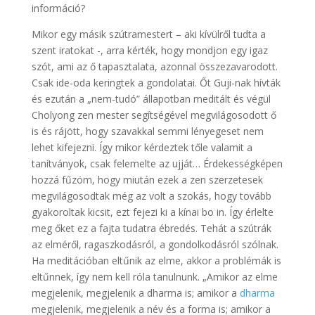
információ?
Mikor egy másik szútramestert – aki kívülről tudta a
szent iratokat -, arra kérték, hogy mondjon egy igaz
szót, ami az ő tapasztalata, azonnal összezavarodott.
Csak ide-oda keringtek a gondolatai. Őt Guji-nak hívták
és ezután a „nem-tudó” állapotban meditált és végül
Cholyong zen mester segítségével megvilágosodott ő
is és rájött, hogy szavakkal semmi lényegeset nem
lehet kifejezni. Így mikor kérdeztek tőle valamit a
tanítványok, csak felemelte az ujját… Érdekességképen
hozzá fűzöm, hogy miután ezek a zen szerzetesek
megvilágosodtak még az volt a szokás, hogy tovább
gyakoroltak kicsit, ezt fejezi ki a kínai bo in. Így érlelte
meg őket ez a fajta tudatra ébredés. Tehát a szútrák
az elméről, ragaszkodásról, a gondolkodásról szólnak.
Ha meditációban eltűnik az elme, akkor a problémák is
eltűnnek, így nem kell róla tanulnunk. „Amikor az elme
megjelenik, megjelenik a dharma is; amikor a
dharma
megjelenik, megjelenik a név és a forma is; amikor a