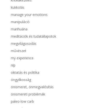
kritikakezelés
kukkolás
manage your emotions
manipuláció
marihuána
meditációk és tudatállapotok
megvilágosodás
művészet
my experience
nlp
oktatás és politika
öngyilkosság
önismeret, önmegvalósítás
önismereti problémák
paleo-low carb