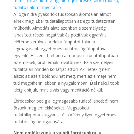
fejtés, mi az álom világ, álom jelentések, álom munka,
tudatos álom, meditáció
A jóga nidra gyakorlók tudatosan álomtalan álmot
élnek meg. Éber tudatállapotban az ego tudatszinten
működik. Álmodás alatt azonban a személyiség
lehasított részei negatívak és pozitívak egyaránt
előtérbe kerülnek. A delta állapotot talán a
legmagasabb egyetemes tudatosság állapotával
egyenlő. Hiszen itt, ebben a módosult tudatállapotban
az emlékek, problémák tovatűnnek. Ez a személyes
tudattalan minden korlátját áttöri. Aki hetekig nem
alszik az azért bolondulhat meg, mert az elméje nem
tud megpihenni ebben a nyugalomban. Étel nélkül több
ideig kibírjuk, mint alvás vagy meditáció nélkül.
Ébredéskor pedig a legmagasabb tudatállapotból nem
őrzünk meg emlékképeket. Megszokott
tudatállapotunk ugyanis túl törékeny ilyen egyetemes
tudatosság befogadására.
Nem emlékszünk a valódi forrásunkra, a