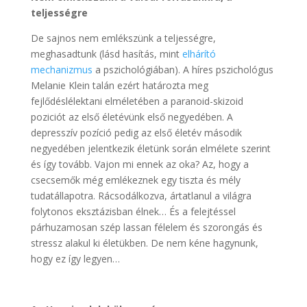
teljességre
De sajnos nem emlékszünk a teljességre,
meghasadtunk (lásd hasítás, mint
elhárító
mechanizmus
a pszichológiában). A híres pszichológus
Melanie Klein talán ezért határozta meg
fejlődéslélektani elméletében a paranoid-skizoid
poziciót az első életévünk első negyedében. A
depresszív pozíció pedig az első életév második
negyedében jelentkezik életünk során elmélete szerint
és így tovább. Vajon mi ennek az oka? Az, hogy a
csecsemők még emlékeznek egy tiszta és mély
tudatállapotra. Rácsodálkozva, ártatlanul a világra
folytonos eksztázisban élnek… És a felejtéssel
párhuzamosan szép lassan félelem és szorongás és
stressz alakul ki életükben. De nem kéne hagynunk,
hogy ez így legyen…