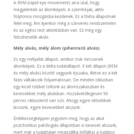
A REM (rapid eye movement) arra utal, hogy
megjelentek az álomképek. A szemhéjak, aktív
folytonos mozgásba kezdenek. Ez a théta állapotnak
felel meg. Ám ilyenkor még a szívverés rendszertelen
és az egész test aktivitásban van. Ez még egy
felszínesebb alvás.
Mély alvás, mély álom (pihentető alvás)
Ez egy mélyebb állapot, amikor már nincsenek
álomképek. Ez a delta tudatállapot. E két állapot (REM
és mély alvás) között vagyunk éjszaka, illetve ez a két
fázis váltakozik folyamatosan. De minden ciklusban
egy kicsit többet töltünk az álomszakaszban és
kevesebbet mély alvásban. Hozzávetőlegesen 90
perces ciklusokról van szó. Ahogy egyre idősebbek
leszünk, egyre kevesebbet alszunk.
Érdékességképpen jegyzem meg, hogy az akut
pszichotikus patólogiás állapotban is keveset alszunk,
mert már a tudattalan megszállta (inflálta) a tudatos