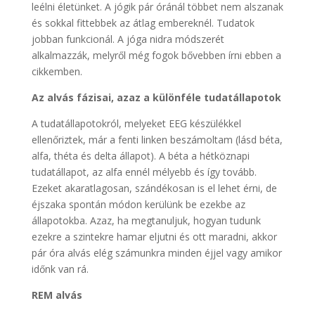
leélni életünket. A jógik pár óránál többet nem alszanak
és sokkal fittebbek az átlag embereknél. Tudatok
jobban funkcionál. A jóga nidra módszerét
alkalmazzák, melyről még fogok bővebben írni ebben a
cikkemben.
Az alvás fázisai, azaz a különféle tudatállapotok
A tudatállapotokról, melyeket EEG készülékkel
ellenőriztek, már a fenti linken beszámoltam (lásd béta,
alfa, théta és delta állapot). A béta a hétköznapi
tudatállapot, az alfa ennél mélyebb és így tovább.
Ezeket akaratlagosan, szándékosan is el lehet érni, de
éjszaka spontán módon kerülünk be ezekbe az
állapotokba. Azaz, ha megtanuljuk, hogyan tudunk
ezekre a szintekre hamar eljutni és ott maradni, akkor
pár óra alvás elég számunkra minden éjjel vagy amikor
időnk van rá.
REM alvás