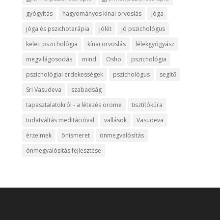
gyógyítás
hagyományos kínai orvoslás
jóga
jóga és pszichoterápia
jólét
jó pszichológus
keleti pszichológia
kínai orvoslás
lélekgyógyász
megvilágosodás
mind
Osho
pszichológia
pszichológiai érdekességek
pszichológus
segítő
Sri Vasudeva
szabadság
tapasztalatokról - a létezés öröme
tisztítókúra
tudatváltás meditációval
vallások
Vasudeva
érzelmek
önismeret
önmegvalósítás
önmegvalósítás fejlesztése