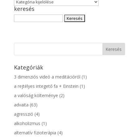
Cikk
keresés
kategória
(angol,
Keresés:
magyar)
Kategóriák
3 dimenziós videó a meditációról
(1)
a rejtélyes integető fa + Einstein
(1)
a valóság költeménye
(2)
advaita
(63)
agresszió
(4)
alkoholizmus
(1)
alternatív fizioterápia
(4)