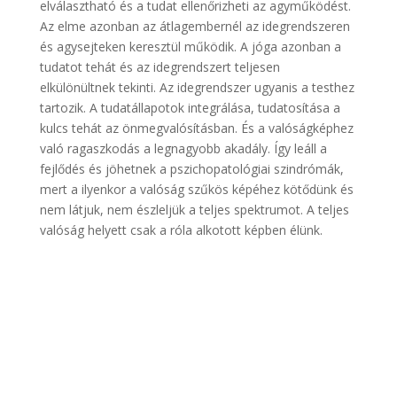
elválasztható és a tudat ellenőrizheti az agyműködést.
Az elme azonban az átlagembernél az idegrendszeren
és agysejteken keresztül működik. A jóga azonban a
tudatot tehát és az idegrendszert teljesen
elkülönültnek tekinti. Az idegrendszer ugyanis a testhez
tartozik. A tudatállapotok integrálása, tudatosítása a
kulcs tehát az önmegvalósításban. És a valóságképhez
való ragaszkodás a legnagyobb akadály. Így leáll a
fejlődés és jöhetnek a pszichopatológiai szindrómák,
mert a ilyenkor a valóság szűkös képéhez kötődünk és
nem látjuk, nem észleljük a teljes spektrumot. A teljes
valóság helyett csak a róla alkotott képben élünk.