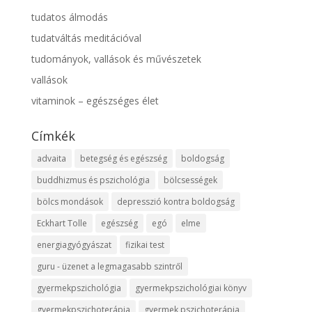
tudatos álmodás
tudatváltás meditációval
tudományok, vallások és művészetek
vallások
vitaminok – egészséges élet
Címkék
advaita
betegség és egészség
boldogság
buddhizmus és pszichológia
bölcsességek
bölcs mondások
depresszió kontra boldogság
Eckhart Tolle
egészség
egó
elme
energiagyógyászat
fizikai test
guru - üzenet a legmagasabb szintről
gyermekpszichológia
gyermekpszichológiai könyv
gyermekpszichoterápia
gyermek pszichoterápia