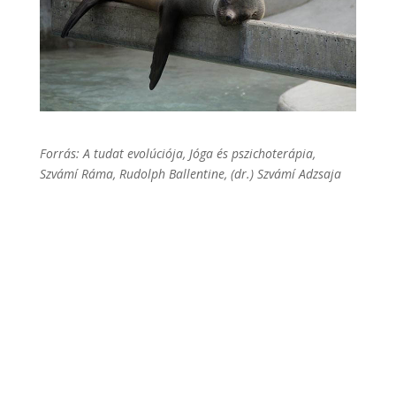
Forrás: A tudat evolúciója, Jóga és pszichoterápia,
Szvámí Ráma, Rudolph Ballentine, (dr.) Szvámí Adzsaja