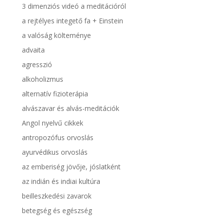
3 dimenziós videó a meditációról
a rejtélyes integető fa + Einstein
a valóság költeménye
advaita
agresszió
alkoholizmus
alternatív fizioterápia
alvászavar és alvás-meditációk
Angol nyelvű cikkek
antropozófus orvoslás
ayurvédikus orvoslás
az emberiség jövője, jóslatként
az indián és indiai kultúra
beilleszkedési zavarok
betegség és egészség