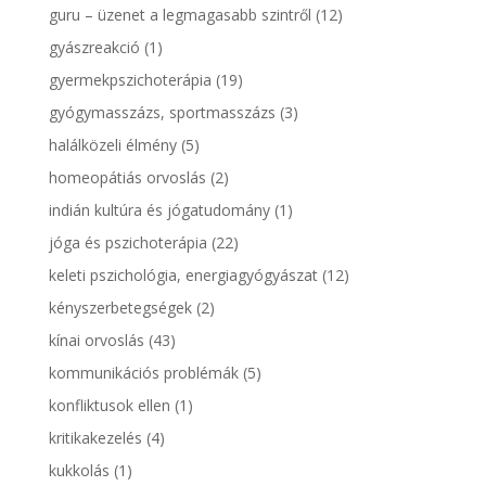
guru – üzenet a legmagasabb szintről
(12)
gyászreakció
(1)
gyermekpszichoterápia
(19)
gyógymasszázs, sportmasszázs
(3)
halálközeli élmény
(5)
homeopátiás orvoslás
(2)
indián kultúra és jógatudomány
(1)
jóga és pszichoterápia
(22)
keleti pszichológia, energiagyógyászat
(12)
kényszerbetegségek
(2)
kínai orvoslás
(43)
kommunikációs problémák
(5)
konfliktusok ellen
(1)
kritikakezelés
(4)
kukkolás
(1)