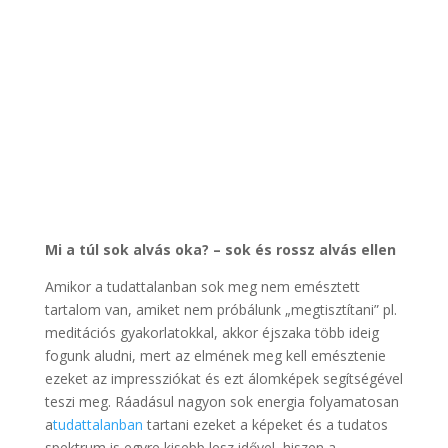
Mi a túl sok alvás oka? – sok és rossz alvás ellen
Amikor a tudattalanban sok meg nem emésztett
tartalom van, amiket nem próbálunk „megtisztítani” pl.
meditációs gyakorlatokkal, akkor éjszaka több ideig
fogunk aludni, mert az elmének meg kell emésztenie
ezeket az impressziókat és ezt álomképek segítségével
teszi meg. Ráadásul nagyon sok energia folyamatosan
a
tudattalanban
tartani ezeket a képeket és a tudatos
spektrum is egyre kisebb lesz idővel, hiszen a