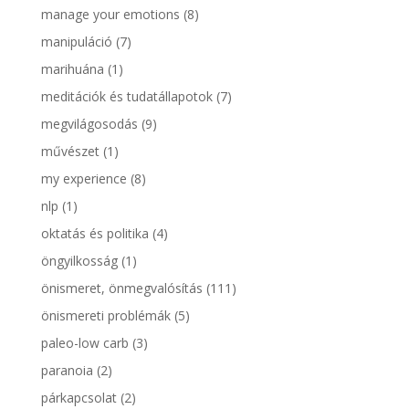
manage your emotions
(8)
manipuláció
(7)
marihuána
(1)
meditációk és tudatállapotok
(7)
megvilágosodás
(9)
művészet
(1)
my experience
(8)
nlp
(1)
oktatás és politika
(4)
öngyilkosság
(1)
önismeret, önmegvalósítás
(111)
önismereti problémák
(5)
paleo-low carb
(3)
paranoia
(2)
párkapcsolat
(2)