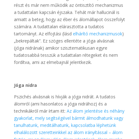
részt és már nem működik az öntisztító mechanizmus
a tudattalan kapcsán éjszaka. Tehát már hallucinál is
amiatt a beteg, hogy az éber és álomállapot összefolyt
számára. A tudattalan elárasztotta a tudatos
tartományt. Az elfojtási (lásd
elhárító mechanizmusok
)
„bekrepáltak”. Ez szöges ellentéte a jóga alvásnak
(jóga nidrának) amikor szisztematikusan egyre
tudatosabbá tesszük a tudattalan rétegeket és nem
fordítva, ami az elmebajnál jelentkezik.
Jóga nidra
Pszichés alvásnak is hívják a jóga nidrát. A tudatos
álomról (ami hasonlatos a jóga nidrához) és a
technikákról már írtam itt:
Az álom jelentése és néhány
gyakorlat, mely segítségével bármit álmodhatunk vagy
tanulhatunk, meditálhatunk, kapcsolatba léphetünk
elhalálozott szeretteinkkel az álom irányítással – álom