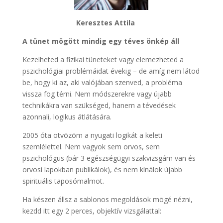
Keresztes Attila
A tünet mögött mindig egy téves önkép áll
Kezelheted a fizikai tüneteket vagy elemezheted a
pszichológiai problémáidat évekig – de amíg nem látod
be, hogy ki az, aki valójában szenved, a probléma
vissza fog térni. Nem módszerekre vagy újabb
technikákra van szükséged, hanem a tévedések
azonnali, logikus átlátására.
2005 óta ötvözöm a nyugati logikát a keleti
szemlélettel. Nem vagyok sem orvos, sem
pszichológus (bár 3 egészségügyi szakvizsgám van és
orvosi lapokban publikálok), és nem kínálok újabb
spirituális taposómalmot.
Ha készen állsz a sablonos megoldások mögé nézni,
kezdd itt egy 2 perces, objektív vizsgálattal: