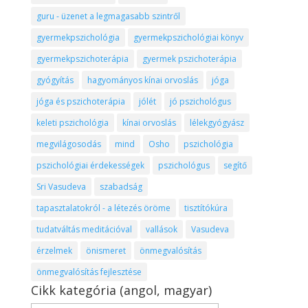
guru - üzenet a legmagasabb szintről
gyermekpszichológia
gyermekpszichológiai könyv
gyermekpszichoterápia
gyermek pszichoterápia
gyógyítás
hagyományos kínai orvoslás
jóga
jóga és pszichoterápia
jólét
jó pszichológus
keleti pszichológia
kínai orvoslás
lélekgyógyász
megvilágosodás
mind
Osho
pszichológia
pszichológiai érdekességek
pszichológus
segítő
Sri Vasudeva
szabadság
tapasztalatokról - a létezés öröme
tisztítókúra
tudatváltás meditációval
vallások
Vasudeva
érzelmek
önismeret
önmegvalósítás
önmegvalósítás fejlesztése
Cikk kategória (angol, magyar)