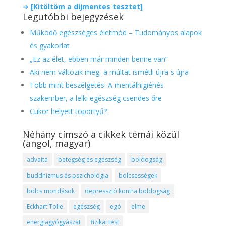
➔
[Kitöltöm a díjmentes tesztet]
Legutóbbi bejegyzések
Működő egészséges életmód – Tudományos alapok
és gyakorlat
„Ez az élet, ebben már minden benne van”
Aki nem változik meg, a múltat ismétli újra s újra
Több mint beszélgetés: A mentálhigiénés
szakember, a lelki egészség csendes őre
Cukor helyett töpörtyű?
Néhány címszó a cikkek témái közül
(angol, magyar)
advaita
betegség és egészség
boldogság
buddhizmus és pszichológia
bölcsességek
bölcs mondások
depresszió kontra boldogság
Eckhart Tolle
egészség
egó
elme
energiagyógyászat
fizikai test