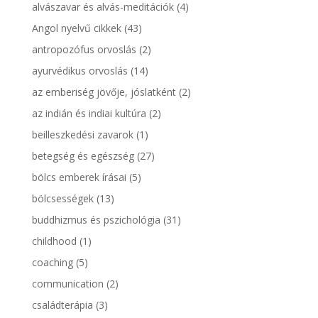
alvászavar és alvás-meditációk
(4)
Angol nyelvű cikkek
(43)
antropozófus orvoslás
(2)
ayurvédikus orvoslás
(14)
az emberiség jövője, jóslatként
(2)
az indián és indiai kultúra
(2)
beilleszkedési zavarok
(1)
betegség és egészség
(27)
bölcs emberek írásai
(5)
bölcsességek
(13)
buddhizmus és pszichológia
(31)
childhood
(1)
coaching
(5)
communication
(2)
családterápia
(3)