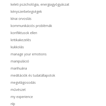
keleti pszichológia, energiagyógyászat
kényszerbetegségek
kínai orvoslás
kommunikációs problémák
konfliktusok ellen
kritikakezelés
kukkolás
manage your emotions
manipuláció
marihuána
meditációk és tudatállapotok
megvilágosodás
művészet
my experience
nlp