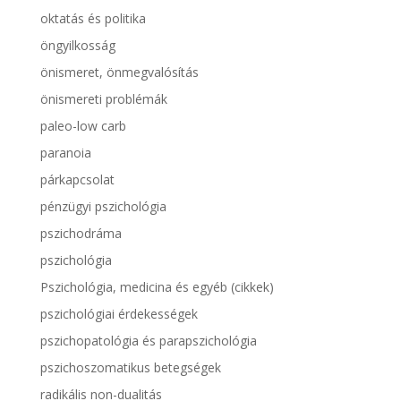
oktatás és politika
öngyilkosság
önismeret, önmegvalósítás
önismereti problémák
paleo-low carb
paranoia
párkapcsolat
pénzügyi pszichológia
pszichodráma
pszichológia
Pszichológia, medicina és egyéb (cikkek)
pszichológiai érdekességek
pszichopatológia és parapszichológia
pszichoszomatikus betegségek
radikális non-dualitás