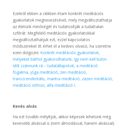
.
Ezekről ebben a cikkben írtam konkrét meditációs
gyakorlatok megnevezésével, mely megváltoztathatja
az életünk minőségét és tudatosítják a tudattalan
szférát: Megfelelő meditációs gyakorlatokkal
megváltoztathatjuk ezt, ezzel kapcsolatos
módszereket itt érhet el a kedves olvasó, ha szeretne
ezen dolgozni:
Konkrét meditációs gyakorlatok,
melyeket bárhol gyakorolhatunk, így nem kell külön
időt szánnunk rá – tudatállapotok, a meditáció
fogalma, jóga meditáció, zen meditáció,
transzcendentális, mantra meditáció, zazen meditáció,
meditáció otthon, alfa meditáció I.
Kevés alvás
Ha ezt tovább mélyítjük, akkor képesek lehetünk még
kevesebb alvással is (nem álmodással, hanem alvással)