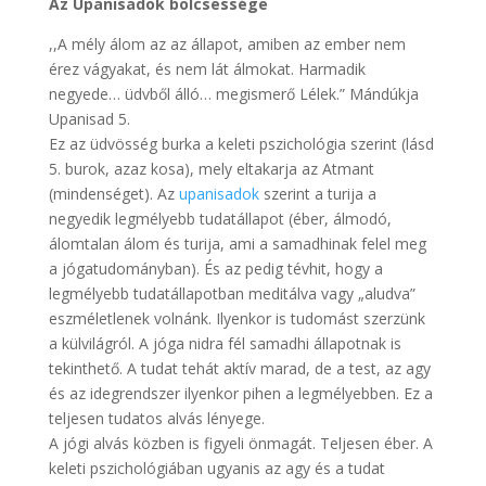
Az Upanisadok bölcsessége
,,A mély álom az az állapot, amiben az ember nem
érez vágyakat, és nem lát álmokat. Harmadik
negyede… üdvből álló… megismerő Lélek.” Mándúkja
Upanisad 5.
Ez az üdvösség burka a keleti pszichológia szerint (lásd
5. burok, azaz kosa), mely eltakarja az Atmant
(mindenséget). Az
upanisadok
szerint a turija a
negyedik legmélyebb tudatállapot (éber, álmodó,
álomtalan álom és turija, ami a samadhinak felel meg
a jógatudományban). És az pedig tévhit, hogy a
legmélyebb tudatállapotban meditálva vagy „aludva”
eszméletlenek volnánk. Ilyenkor is tudomást szerzünk
a külvilágról. A jóga nidra fél samadhi állapotnak is
tekinthető. A tudat tehát aktív marad, de a test, az agy
és az idegrendszer ilyenkor pihen a legmélyebben. Ez a
teljesen tudatos alvás lényege.
A jógi alvás közben is figyeli önmagát. Teljesen éber. A
keleti pszichológiában ugyanis az agy és a tudat