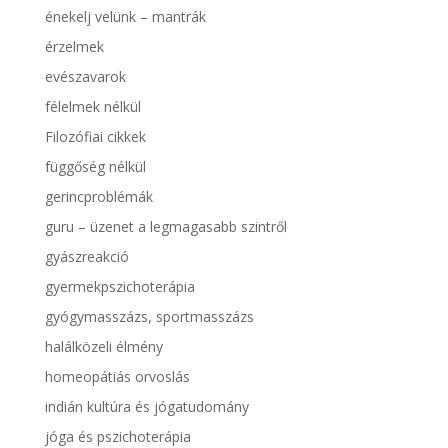
énekelj velünk – mantrák
érzelmek
evészavarok
félelmek nélkül
Filozófiai cikkek
függőség nélkül
gerincproblémák
guru – üzenet a legmagasabb szintről
gyászreakció
gyermekpszichoterápia
gyógymasszázs, sportmasszázs
halálközeli élmény
homeopátiás orvoslás
indián kultúra és jógatudomány
jóga és pszichoterápia