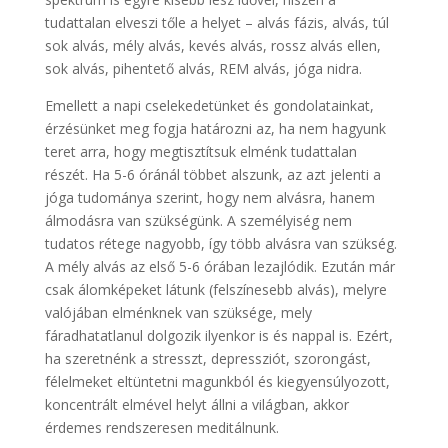
tudattalan elveszi tőle a helyet – alvás fázis, alvás, túl
sok alvás, mély alvás, kevés alvás, rossz alvás ellen,
sok alvás, pihentető alvás, REM alvás, jóga nidra.
Emellett a napi cselekedetünket és gondolatainkat,
érzésünket meg fogja határozni az, ha nem hagyunk
teret arra, hogy megtisztítsuk elménk tudattalan
részét. Ha 5-6 óránál többet alszunk, az azt jelenti a
jóga tudománya szerint, hogy nem alvásra, hanem
álmodásra van szükségünk. A személyiség nem
tudatos rétege nagyobb, így több alvásra van szükség.
A mély alvás az első 5-6 órában lezajlódik. Ezután már
csak álomképeket látunk (felszínesebb alvás), melyre
valójában elménknek van szüksége, mely
fáradhatatlanul dolgozik ilyenkor is és nappal is. Ezért,
ha szeretnénk a stresszt, depressziót, szorongást,
félelmeket eltüntetni magunkból és kiegyensúlyozott,
koncentrált elmével helyt állni a világban, akkor
érdemes rendszeresen meditálnunk.