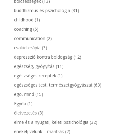
bölcsességek
(13)
buddhizmus és pszichológia
(31)
childhood
(1)
coaching
(5)
communication
(2)
családterápia
(3)
depresszió kontra boldogság
(12)
egészség, gyógyítás
(11)
egészséges receptek
(1)
egészséges test, természetgyógyászat
(63)
ego, mind
(15)
Egyéb
(1)
életvezetés
(3)
elme és a nyugati, keleti pszichológia
(32)
énekelj velünk – mantrák
(2)