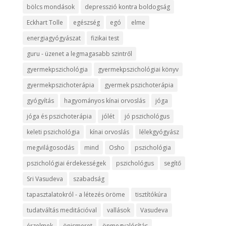
bölcs mondások
depresszió kontra boldogság
Eckhart Tolle
egészség
egó
elme
energiagyógyászat
fizikai test
guru - üzenet a legmagasabb szintről
gyermekpszichológia
gyermekpszichológiai könyv
gyermekpszichoterápia
gyermek pszichoterápia
gyógyítás
hagyományos kínai orvoslás
jóga
jóga és pszichoterápia
jólét
jó pszichológus
keleti pszichológia
kínai orvoslás
lélekgyógyász
megvilágosodás
mind
Osho
pszichológia
pszichológiai érdekességek
pszichológus
segítő
Sri Vasudeva
szabadság
tapasztalatokról - a létezés öröme
tisztítókúra
tudatváltás meditációval
vallások
Vasudeva
érzelmek
önismeret
önmegvalósítás