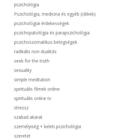
pszichológia
Pszichológia, medicina és egyéb (cikkek)
pszichológiai érdekességek
pszichopatológia és parapszichológia
pszichoszomatikus betegségek
radikális non-dualitás
seek for the truth
sexuality
simple meditation
spirituális filmek online
spirituális online tv
stressz
szabad akarat
személyiség + keleti pszichológia
szeretet