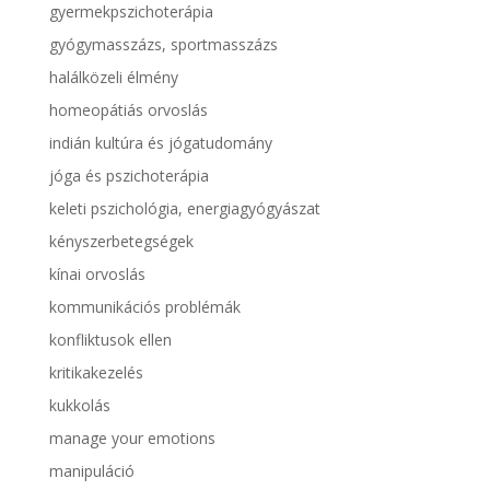
gyermekpszichoterápia
gyógymasszázs, sportmasszázs
halálközeli élmény
homeopátiás orvoslás
indián kultúra és jógatudomány
jóga és pszichoterápia
keleti pszichológia, energiagyógyászat
kényszerbetegségek
kínai orvoslás
kommunikációs problémák
konfliktusok ellen
kritikakezelés
kukkolás
manage your emotions
manipuláció