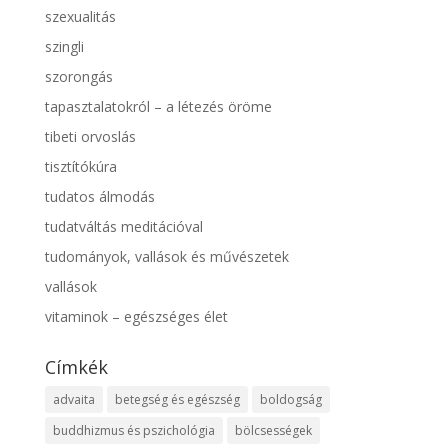
szexualitás
szingli
szorongás
tapasztalatokról – a létezés öröme
tibeti orvoslás
tisztítókúra
tudatos álmodás
tudatváltás meditációval
tudományok, vallások és művészetek
vallások
vitaminok – egészséges élet
Címkék
advaita
betegség és egészség
boldogság
buddhizmus és pszichológia
bölcsességek