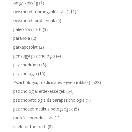
öngyilkosság
(1)
önismeret, önmegvalósítás
(111)
önismereti problémák
(5)
paleo-low carb
(3)
paranoia
(2)
párkapcsolat
(2)
pénzügyi pszichológia
(4)
pszichodráma
(3)
pszichológia
(15)
Pszichológia, medicina és egyéb (cikkek)
(528)
pszichológiai érdekességek
(54)
pszichopatológia és parapszichológia
(1)
pszichoszomatikus betegségek
(5)
radikális non-dualitás
(1)
seek for the truth
(8)