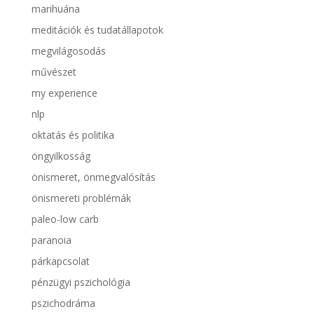
marihuána
meditációk és tudatállapotok
megvilágosodás
művészet
my experience
nlp
oktatás és politika
öngyilkosság
önismeret, önmegvalósítás
önismereti problémák
paleo-low carb
paranoia
párkapcsolat
pénzügyi pszichológia
pszichodráma