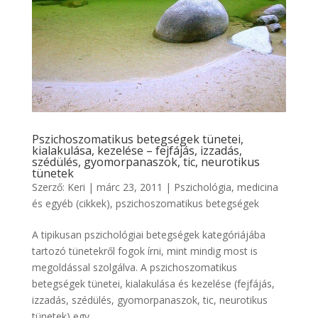
Pszichoszomatikus betegségek tünetei,
kialakulása, kezelése – fejfájás, izzadás,
szédülés, gyomorpanaszok, tic, neurotikus
tünetek
Szerző:
Keri
|
márc 23, 2011
|
Pszichológia, medicina
és egyéb (cikkek)
,
pszichoszomatikus betegségek
A tipikusan pszichológiai betegségek kategóriájába
tartozó tünetekről fogok írni, mint mindig most is
megoldással szolgálva. A pszichoszomatikus
betegségek tünetei, kialakulása és kezelése (fejfájás,
izzadás, szédülés, gyomorpanaszok, tic, neurotikus
tünetek) egy...