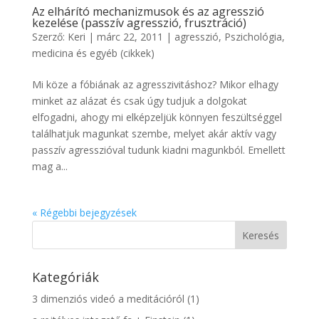
Az elhárító mechanizmusok és az agresszió
kezelése (passzív agresszió, frusztráció)
Szerző:
Keri
|
márc 22, 2011
|
agresszió
,
Pszichológia,
medicina és egyéb (cikkek)
Mi köze a fóbiának az agresszivitáshoz? Mikor elhagy
minket az alázat és csak úgy tudjuk a dolgokat
elfogadni, ahogy mi elképzeljük könnyen feszültséggel
találhatjuk magunkat szembe, melyet akár aktív vagy
passzív agresszióval tudunk kiadni magunkból. Emellett
mag a...
« Régebbi bejegyzések
Kategóriák
3 dimenziós videó a meditációról
(1)