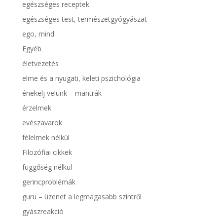
egészséges receptek
egészséges test, természetgyógyászat
ego, mind
Egyéb
életvezetés
elme és a nyugati, keleti pszichológia
énekelj velünk – mantrák
érzelmek
evészavarok
félelmek nélkül
Filozófiai cikkek
függőség nélkül
gerincproblémák
guru – üzenet a legmagasabb szintről
gyászreakció