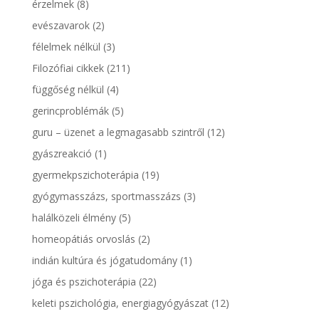
érzelmek
(8)
evészavarok
(2)
félelmek nélkül
(3)
Filozófiai cikkek
(211)
függőség nélkül
(4)
gerincproblémák
(5)
guru – üzenet a legmagasabb szintről
(12)
gyászreakció
(1)
gyermekpszichoterápia
(19)
gyógymasszázs, sportmasszázs
(3)
halálközeli élmény
(5)
homeopátiás orvoslás
(2)
indián kultúra és jógatudomány
(1)
jóga és pszichoterápia
(22)
keleti pszichológia, energiagyógyászat
(12)