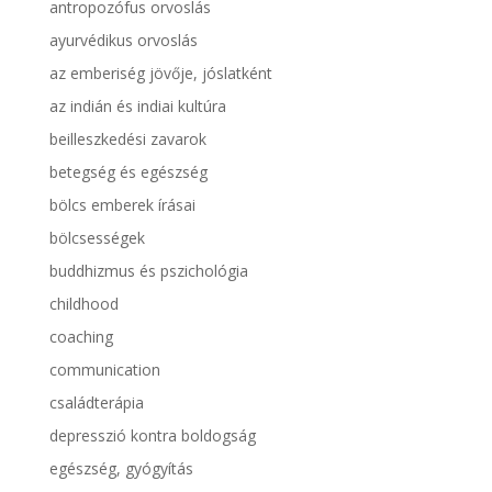
antropozófus orvoslás
ayurvédikus orvoslás
az emberiség jövője, jóslatként
az indián és indiai kultúra
beilleszkedési zavarok
betegség és egészség
bölcs emberek írásai
bölcsességek
buddhizmus és pszichológia
childhood
coaching
communication
családterápia
depresszió kontra boldogság
egészség, gyógyítás