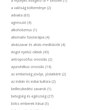
a rejtélyes integető fa + Einstein
(1)
a valóság költeménye
(2)
advaita
(63)
agresszió
(4)
alkoholizmus
(1)
alternatív fizioterápia
(4)
alvászavar és alvás-meditációk
(4)
Angol nyelvű cikkek
(43)
antropozófus orvoslás
(2)
ayurvédikus orvoslás
(14)
az emberiség jövője, jóslatként
(2)
az indián és indiai kultúra
(2)
beilleszkedési zavarok
(1)
betegség és egészség
(27)
bölcs emberek írásai
(5)