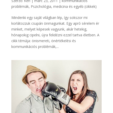
Szerző:
Keri
|
márc 23, 2011
|
kommunikációs
problémák
,
Pszichológia, medicina és egyéb (cikkek)
Mindenki egy saját világban lép, így sokszor mi
korlátozzuk csupán önmagunkat. Egy apró sérelem ér
minket, melyet képesek vagyunk, akár hetekig,
hónapokig cipelni, újra felidézni ezzel tartva életben. A
cikk témája: önismereti, önértékelési és
kommunikációs problémák,...