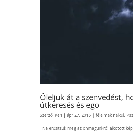
Öleljük át a szenvedést, ho
útkeresés és ego
Szerző:
Keri
|
ápr 27, 2016
|
félelmek nélkül
,
Psz
Ne erősítsük meg az önmagunkról alkotott képet