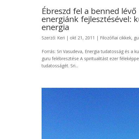
Ébreszd fel a benned lévő 
energiánk fejlesztésével: k
energia
Szerző:
Keri
|
okt 21, 2011
|
Filozófiai cikkek
,
gu
Forrás: Sri Vasudeva, Energia tudatosság és a kund
guru felébresztése A spiritualitást ezer féleképpe
tudatosságét. Sri...