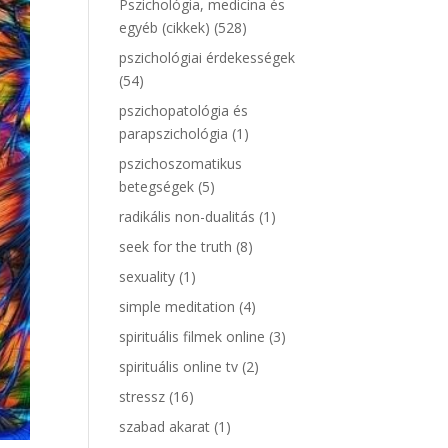
Pszichológia, medicina és
egyéb (cikkek)
(528)
pszichológiai érdekességek
(54)
pszichopatológia és
parapszichológia
(1)
pszichoszomatikus
betegségek
(5)
radikális non-dualitás
(1)
seek for the truth
(8)
sexuality
(1)
simple meditation
(4)
spirituális filmek online
(3)
spirituális online tv
(2)
stressz
(16)
szabad akarat
(1)