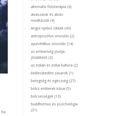
alternatív fizioterápia
(4)
alvászavar és alvás-
meditációk
(4)
Angol nyelvű cikkek
(43)
antropozófus orvoslás
(2)
ayurvédikus orvoslás
(14)
az emberiség jövője,
jóslatként
(2)
az indián és indiai kultúra
(2)
beilleszkedési zavarok
(1)
betegség és egészség
(27)
bölcs emberek írásai
(5)
bölcsességek
(13)
buddhizmus és pszichológia
(31)
, ha