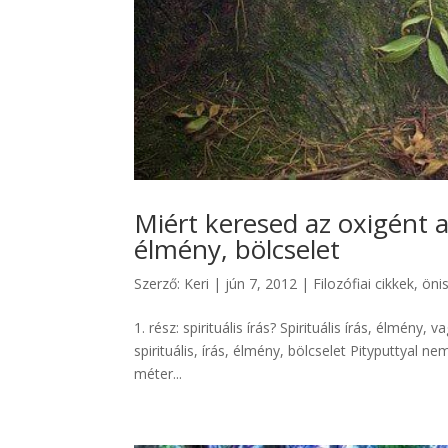
Miért keresed az oxigént az
élmény, bölcselet
Szerző:
Keri
|
jún 7, 2012
|
Filozófiai cikkek
,
öni
1. rész: spirituális írás? Spirituális írás, élmény
spirituális, írás, élmény, bölcselet Pityputtyal 
méter...