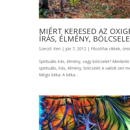
MIÉRT KERESED AZ OXIGÉ
ÍRÁS, ÉLMÉNY, BÖLCSEL
Szerző:
Keri
|
jún 7, 2012
|
Filozófiai cikkek
,
öni
Spirituális írás, élmény, vagy bölcselet? Mindenk
spirituális, írás, élmény, bölcselet A valódi ze
Mégis béka. A béka...