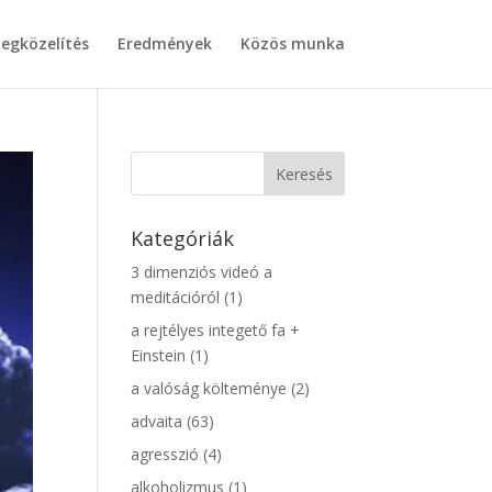
egközelítés
Eredmények
Közös munka
Kategóriák
3 dimenziós videó a
meditációról
(1)
a rejtélyes integető fa +
Einstein
(1)
a valóság költeménye
(2)
advaita
(63)
agresszió
(4)
alkoholizmus
(1)