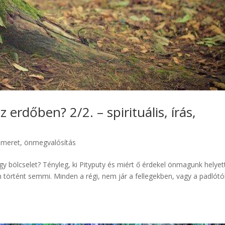
 erdőben? 2/2. – spirituális, írás,
smeret, önmegvalósítás
, vagy bölcselet? Tényleg, ki Pityputy és miért ő érdekel önmagunk helyet
nem történt semmi. Minden a régi, nem jár a fellegekben, vagy a padlótól