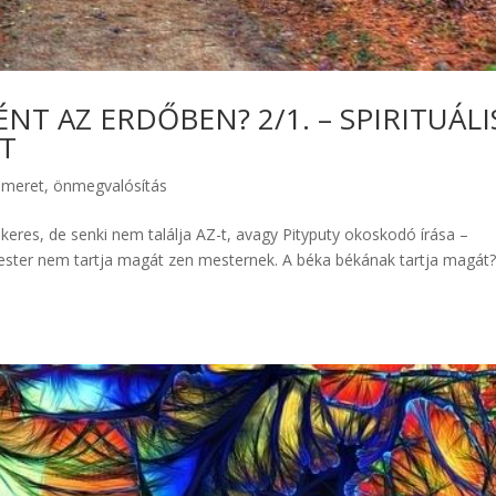
NT AZ ERDŐBEN? 2/1. – SPIRITUÁLI
ET
smeret, önmegvalósítás
i keres, de senki nem találja AZ-t, avagy Pityputy okoskodó írása –
n mester nem tartja magát zen mesternek. A béka békának tartja magát