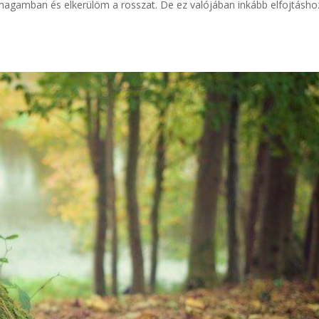
 magamban és elkerülöm a rosszat. De ez valójában inkább elfojtásho