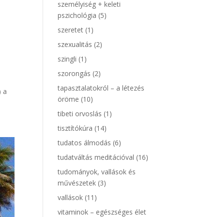
személyiség + keleti
pszichológia
(5)
szeretet
(1)
szexualitás
(2)
szingli
(1)
szorongás
(2)
ő
tapasztalatokról – a létezés
) a
öröme
(10)
tibeti orvoslás
(1)
tisztítókúra
(14)
tudatos álmodás
(6)
tudatváltás meditációval
(16)
tudományok, vallások és
művészetek
(3)
vallások
(11)
vitaminok – egészséges élet