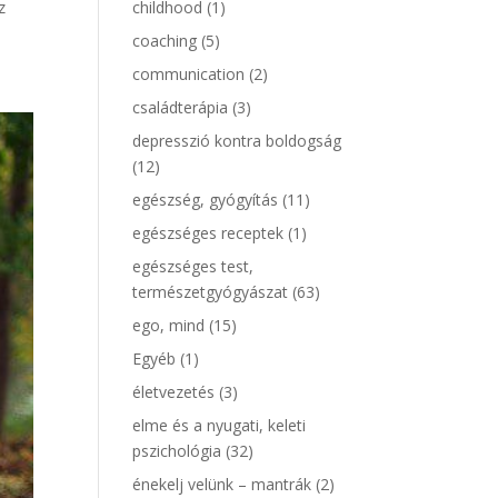
z
childhood
(1)
coaching
(5)
communication
(2)
családterápia
(3)
depresszió kontra boldogság
(12)
egészség, gyógyítás
(11)
egészséges receptek
(1)
egészséges test,
természetgyógyászat
(63)
ego, mind
(15)
Egyéb
(1)
életvezetés
(3)
elme és a nyugati, keleti
pszichológia
(32)
énekelj velünk – mantrák
(2)