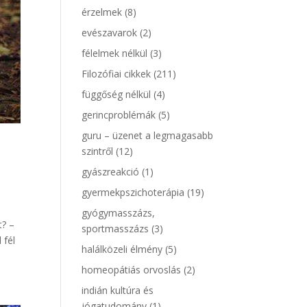
érzelmek
(8)
evészavarok
(2)
félelmek nélkül
(3)
Filozófiai cikkek
(211)
függőség nélkül
(4)
gerincproblémák
(5)
guru – üzenet a legmagasabb
szintről
(12)
gyászreakció
(1)
gyermekpszichoterápia
(19)
gyógymasszázs,
t? –
sportmasszázs
(3)
 fél
halálközeli élmény
(5)
homeopátiás orvoslás
(2)
indián kultúra és
jógatudomány
(1)