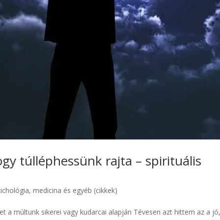
gy túlléphessünk rajta – spirituális
ichológia, medicina és egyéb (cikkek)
 a múltunk sikerei vagy kudarcai alapján Tévesen azt hittem az a jó