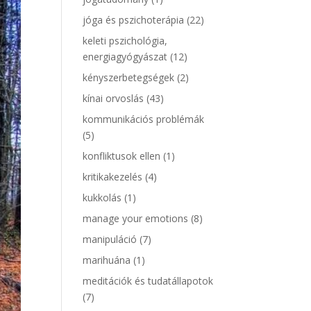
jóga és pszichoterápia
(22)
keleti pszichológia,
energiagyógyászat
(12)
kényszerbetegségek
(2)
kínai orvoslás
(43)
kommunikációs problémák
(5)
konfliktusok ellen
(1)
kritikakezelés
(4)
kukkolás
(1)
manage your emotions
(8)
manipuláció
(7)
marihuána
(1)
meditációk és tudatállapotok
(7)