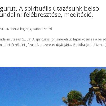
gurut. A spirituális utazásunk belső
undalini felébresztése, meditáció,
ru - üzenet a legmagasabb szintről
alini utazás (2009) A spirituális, önismereti út fajtái közül és a bels
n lehet érzékelni. Jézus pl. a szeretet útját járta, Buddha (buddhizmus