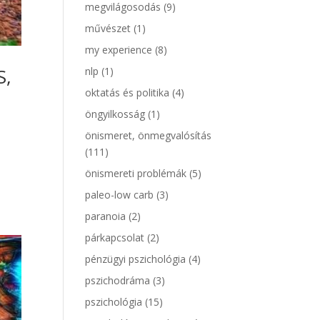
megvilágosodás
(9)
művészet
(1)
my experience
(8)
S,
nlp
(1)
oktatás és politika
(4)
öngyilkosság
(1)
önismeret, önmegvalósítás
(111)
?
önismereti problémák
(5)
paleo-low carb
(3)
paranoia
(2)
párkapcsolat
(2)
pénzügyi pszichológia
(4)
pszichodráma
(3)
pszichológia
(15)