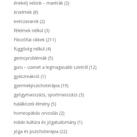
énekelj velünk – mantrák
(2)
érzelmek
(8)
evészavarok
(2)
félelmek nélkül
(3)
Filozófiai cikkek
(211)
függőség nélkül
(4)
gerincproblémák
(5)
guru – üzenet a legmagasabb szintről
(12)
gyászreakció
(1)
gyermekpszichoterápia
(19)
gyógymasszázs, sportmasszázs
(3)
halálközeli élmény
(5)
homeopátiás orvoslás
(2)
indián kultúra és jógatudomány
(1)
jóga és pszichoterápia
(22)