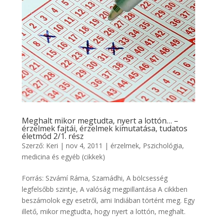
Meghalt mikor megtudta, nyert a lottón… –
érzelmek fajtái, érzelmek kimutatása, tudatos
életmód 2/1. rész
Szerző:
Keri
|
nov 4, 2011
|
érzelmek
,
Pszichológia,
medicina és egyéb (cikkek)
Forrás: Szvámí Ráma, Szamádhi, A bölcsesség
legfelsőbb szintje, A valóság megpillantása A cikkben
beszámolok egy esetről, ami Indiában történt meg. Egy
illető, mikor megtudta, hogy nyert a lottón, meghalt.