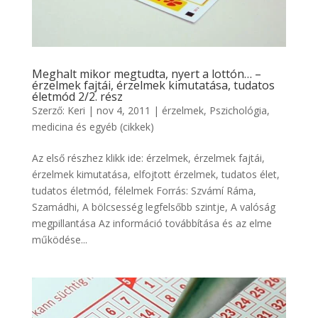
Meghalt mikor megtudta, nyert a lottón… –
érzelmek fajtái, érzelmek kimutatása, tudatos
életmód 2/2. rész
Szerző:
Keri
|
nov 4, 2011
|
érzelmek
,
Pszichológia,
medicina és egyéb (cikkek)
Az első részhez klikk ide: érzelmek, érzelmek fajtái,
érzelmek kimutatása, elfojtott érzelmek, tudatos élet,
tudatos életmód, félelmek Forrás: Szvámí Ráma,
Szamádhi, A bölcsesség legfelsőbb szintje, A valóság
megpillantása Az információ továbbítása és az elme
működése...