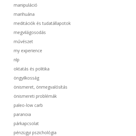
manipuláció
marihuána
meditációk és tudatállapotok
megvilágosodás
művészet
my experience
nlp
oktatás és politika
öngyilkosság
önismeret, önmegvalósítás
önismereti problémák
paleo-low carb
paranoia
párkapcsolat
pénzügyi pszichológia