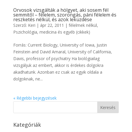
Orvosok vizsgálták a hölgyet, aki sosem fél
semmitől – félelem, szorongás, páni félelem és
reszketés nélkül, és azok leküzdése
Szerző:
Keri
|
ápr 22, 2011
|
félelmek nélkül
,
Pszichológia, medicina és egyéb (cikkek)
Forrás: Current Biology, University of Iowa, Justin
Feinstein and David Amaral, University of California,
Davis, professor of psychiatry Ha biológiailag
vizsgáljuk az embert, akkor is érdekes dolgokra
akadhatunk. Azonban ez csak az egyik oldala a
dolgoknak, ne...
« Régebbi bejegyzések
Kategóriák