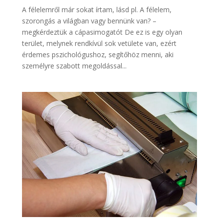
A félelemről már sokat írtam, lásd pl. A félelem,
szorongás a világban vagy bennünk van? –
megkérdeztük a cápasimogatót De ez is egy olyan
terület, melynek rendkívül sok vetülete van, ezért
érdemes pszichológushoz, segítőhöz menni, aki
személyre szabott megoldással...