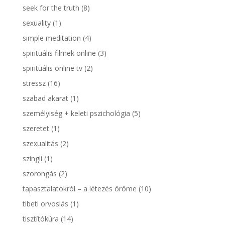
seek for the truth
(8)
sexuality
(1)
simple meditation
(4)
spirituális filmek online
(3)
spirituális online tv
(2)
stressz
(16)
szabad akarat
(1)
személyiség + keleti pszichológia
(5)
szeretet
(1)
szexualitás
(2)
szingli
(1)
szorongás
(2)
tapasztalatokról – a létezés öröme
(10)
tibeti orvoslás
(1)
tisztítókúra
(14)