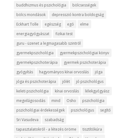
buddhizmus és pszichológia
bölcsességek
bölcs mondások
depresszió kontra boldogság
Eckhart Tolle
egészség
egó
elme
energiagyógyászat
fizikai test
guru - üzenet a legmagasabb szintről
gyermekpszichológia
gyermekpszichológiai könyv
gyermekpszichoterápia
gyermek pszichoterápia
gyógyítás
hagyományos kínai orvoslás
jóga
jóga és pszichoterápia
jólét
jó pszichológus
keleti pszichológia
kínai orvoslás
lélekgyógyász
megvilágosodás
mind
Osho
pszichológia
pszichológiai érdekességek
pszichológus
segítő
Sri Vasudeva
szabadság
tapasztalatokról - a létezés öröme
tisztítókúra