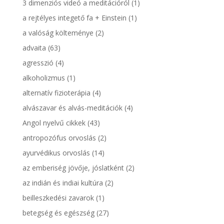
3 dimenziós videó a meditációról
(1)
a rejtélyes integető fa + Einstein
(1)
a valóság költeménye
(2)
advaita
(63)
agresszió
(4)
alkoholizmus
(1)
alternatív fizioterápia
(4)
alvászavar és alvás-meditációk
(4)
Angol nyelvű cikkek
(43)
antropozófus orvoslás
(2)
ayurvédikus orvoslás
(14)
az emberiség jövője, jóslatként
(2)
az indián és indiai kultúra
(2)
beilleszkedési zavarok
(1)
betegség és egészség
(27)