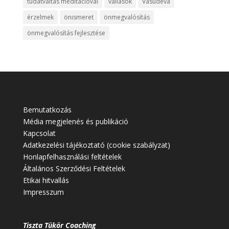
tudatváltás meditációval
vallások
Vasudeva
érzelmek
önismeret
önmegvalósítás
önmegvalósítás fejlesztése
Bemutatkozás
Média megjelenés és publikáció
Kapcsolat
Adatkezelési tájékoztató (cookie szabályzat)
Honlapfelhasználási feltételek
Általános Szerződési Feltételek
Etikai hitvallás
Impresszum
Tiszta Tükör Coaching