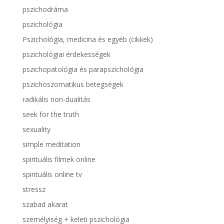
pszichodráma
pszichológia
Pszichológia, medicina és egyéb (cikkek)
pszichológiai érdekességek
pszichopatológia és parapszichológia
pszichoszomatikus betegségek
radikális non-dualitás
seek for the truth
sexuality
simple meditation
spirituális filmek online
spirituális online tv
stressz
szabad akarat
személyiség + keleti pszichológia