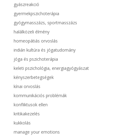
gyászreakció
gyermekpszichoterápia
gyógymasszázs, sportmasszázs
halálközeli élmény
homeopátiás orvoslás
indián kultúra és jógatudomány
jóga és pszichoterápia
keleti pszichológia, energiagyógyászat
kényszerbetegségek
kínai orvoslás
kommunikációs problémák
konfliktusok ellen
kritikakezelés
kukkolás
manage your emotions