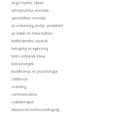
Angol nyelvű cikkek
antropozófus orvoslás
ayurvédikus orvoslás
az emberiség jövője, jóslatként
az indián és indiai kultúra
beilleszkedési zavarok
betegség és egészség
bölcs emberek írásai
bölcsességek
buddhizmus és pszichológia
childhood
coaching
communication
családterápia
depresszió kontra boldogság