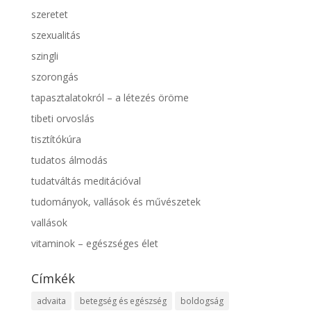
szeretet
szexualitás
szingli
szorongás
tapasztalatokról – a létezés öröme
tibeti orvoslás
tisztítókúra
tudatos álmodás
tudatváltás meditációval
tudományok, vallások és művészetek
vallások
vitaminok – egészséges élet
Címkék
advaita
betegség és egészség
boldogság