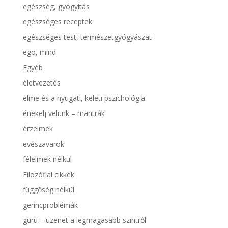
egészség, gyógyítás
egészséges receptek
egészséges test, természetgyógyászat
ego, mind
Egyéb
életvezetés
elme és a nyugati, keleti pszichológia
énekelj velünk – mantrák
érzelmek
evészavarok
félelmek nélkül
Filozófiai cikkek
függőség nélkül
gerincproblémák
guru – üzenet a legmagasabb szintről