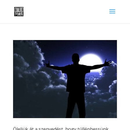
Öleljük át a szenvedést, hogy túlléphessünk