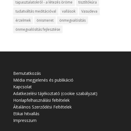
tapasztalatokról - a létezés öröme
tisztítókúra
tudatváltás meditációval
vallások
Vasudeva
érzelmek
önismeret
önmegvalósítás
önmegvalósítás fejlesztése
Bemutatkozás
Média megjelenés és publikáció
Kapcsolat
Adatkezelési tájékoztató (cookie szabályzat)
Honlapfelhasználási feltételek
Általános Szerződési Feltételek
Etikai hitvallás
Impresszum