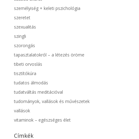
személyiség + keleti pszichológia
szeretet
szexualitás
szingli
szorongás
tapasztalatokról – a létezés öröme
tibeti orvoslás
tisztítókúra
tudatos álmodás
tudatváltás meditációval
tudományok, vallások és művészetek
vallások
vitaminok – egészséges élet
Címkék