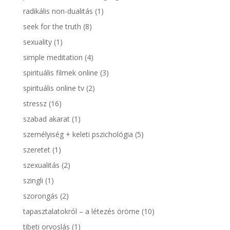
radikális non-dualitás
(1)
seek for the truth
(8)
sexuality
(1)
simple meditation
(4)
spirituális filmek online
(3)
spirituális online tv
(2)
stressz
(16)
szabad akarat
(1)
személyiség + keleti pszichológia
(5)
szeretet
(1)
szexualitás
(2)
szingli
(1)
szorongás
(2)
tapasztalatokról – a létezés öröme
(10)
tibeti orvoslás
(1)