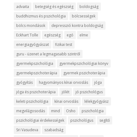
advaita
betegség és egészség
boldogság
buddhizmus és pszichológia
bölcsességek
bölcs mondások
depresszió kontra boldogság
Eckhart Tolle
egészség
egó
elme
energiagyógyászat
fizikai test
guru - üzenet a legmagasabb szintről
gyermekpszichológia
gyermekpszichológiai könyv
gyermekpszichoterápia
gyermek pszichoterápia
gyógyítás
hagyományos kínai orvoslás
jóga
jóga és pszichoterápia
jólét
jó pszichológus
keleti pszichológia
kínai orvoslás
lélekgyógyász
megvilágosodás
mind
Osho
pszichológia
pszichológiai érdekességek
pszichológus
segítő
Sri Vasudeva
szabadság