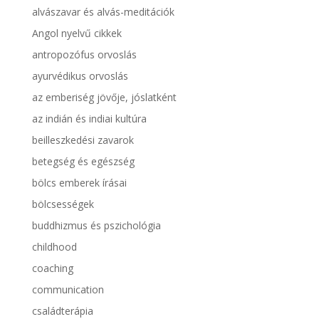
alvászavar és alvás-meditációk
Angol nyelvű cikkek
antropozófus orvoslás
ayurvédikus orvoslás
az emberiség jövője, jóslatként
az indián és indiai kultúra
beilleszkedési zavarok
betegség és egészség
bölcs emberek írásai
bölcsességek
buddhizmus és pszichológia
childhood
coaching
communication
családterápia