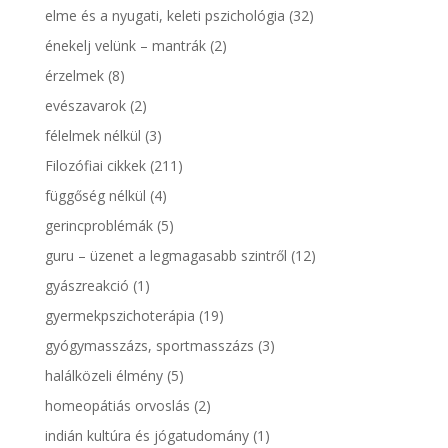
elme és a nyugati, keleti pszichológia
(32)
énekelj velünk – mantrák
(2)
érzelmek
(8)
evészavarok
(2)
félelmek nélkül
(3)
Filozófiai cikkek
(211)
függőség nélkül
(4)
gerincproblémák
(5)
guru – üzenet a legmagasabb szintről
(12)
gyászreakció
(1)
gyermekpszichoterápia
(19)
gyógymasszázs, sportmasszázs
(3)
halálközeli élmény
(5)
homeopátiás orvoslás
(2)
indián kultúra és jógatudomány
(1)