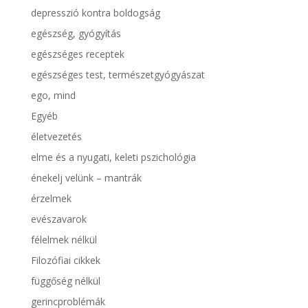
depresszió kontra boldogság
egészség, gyógyítás
egészséges receptek
egészséges test, természetgyógyászat
ego, mind
Egyéb
életvezetés
elme és a nyugati, keleti pszichológia
énekelj velünk – mantrák
érzelmek
evészavarok
félelmek nélkül
Filozófiai cikkek
függőség nélkül
gerincproblémák