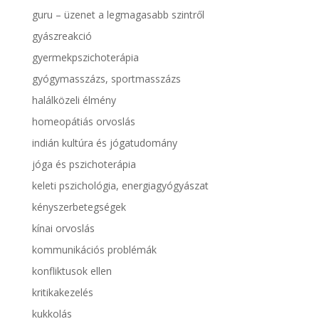
guru – üzenet a legmagasabb szintről
gyászreakció
gyermekpszichoterápia
gyógymasszázs, sportmasszázs
halálközeli élmény
homeopátiás orvoslás
indián kultúra és jógatudomány
jóga és pszichoterápia
keleti pszichológia, energiagyógyászat
kényszerbetegségek
kínai orvoslás
kommunikációs problémák
konfliktusok ellen
kritikakezelés
kukkolás