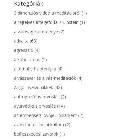
Kategóriák
3 dimenziós videó a meditációról
(1)
a rejtélyes integető fa + Einstein
(1)
a valóság költeménye
(2)
advaita
(63)
agresszió
(4)
alkoholizmus
(1)
alternatív fizioterápia
(4)
alvászavar és alvás-meditációk
(4)
Angol nyelvű cikkek
(43)
antropozófus orvoslás
(2)
ayurvédikus orvoslás
(14)
az emberiség jövője, jóslatként
(2)
az indián és indiai kultúra
(2)
beilleszkedési zavarok
(1)