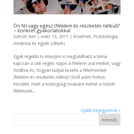
Ön fél vagy egész (félelem és reszketés nélkül)?
– konkrét gyakorlatokkal
Szerző:
Keri
|
márc 15, 2011
|
érzelmek
,
Pszichológia,
medicina és egyéb (cikkek)
Egyik régebbi tv interjúm is megtalálható a téma
kapcsán a cikk végén. Vajon a félelem ural minket, vagy
fordítva és, hogyan tudjuk kezelni a félelmeinket
(félelem és reszketés nélkül)? Erről azért fontos
beszélni, mert a boldogság rovására mehet a túlzott
félelmünk,...
Újabb bejegyzések »