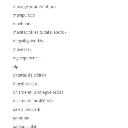
manage your emotions
manipuláció
marihuána
meditációk és tudatállapotok
megvilágosodás
művészet
my experience
nlp
oktatás és politika
öngyilkosság
önismeret, önmegvalósítás
önismereti problémák
paleo-low carb
paranoia
párkapcsolat