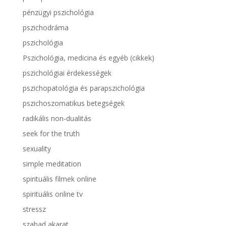
pénzügyi pszichológia
pszichodráma
pszichológia
Pszichológia, medicina és egyéb (cikkek)
pszichológiai érdekességek
pszichopatológia és parapszichológia
pszichoszomatikus betegségek
radikális non-dualitás
seek for the truth
sexuality
simple meditation
spirituális filmek online
spirituális online tv
stressz
szabad akarat