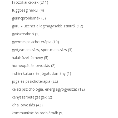
Filozófiai cikkek
(211)
függőség nélkül
(4)
gerincproblémák
(5)
guru – üzenet a legmagasabb szintről
(12)
gyászreakció
(1)
gyermekpszichoterápia
(19)
gyógymasszázs, sportmasszázs
(3)
halálközeli élmény
(5)
homeopátiás orvoslás
(2)
indián kultúra és jógatudomány
(1)
jóga és pszichoterápia
(22)
keleti pszichológia, energiagyógyászat
(12)
kényszerbetegségek
(2)
kínai orvoslás
(43)
kommunikációs problémák
(5)