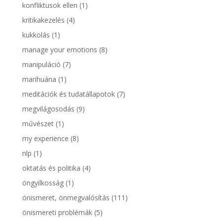
konfliktusok ellen
(1)
kritikakezelés
(4)
kukkolás
(1)
manage your emotions
(8)
manipuláció
(7)
marihuána
(1)
meditációk és tudatállapotok
(7)
megvilágosodás
(9)
művészet
(1)
my experience
(8)
nlp
(1)
oktatás és politika
(4)
öngyilkosság
(1)
önismeret, önmegvalósítás
(111)
önismereti problémák
(5)