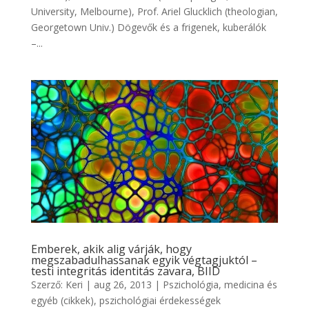
University, Melbourne), Prof. Ariel Glucklich (theologian,
Georgetown Univ.) Dögevők és a frigenek, kuberálók
–...
Emberek, akik alig várják, hogy
megszabadulhassanak egyik végtagjuktól –
testi integritás identitás zavara, BIID
Szerző:
Keri
|
aug 26, 2013
|
Pszichológia, medicina és
egyéb (cikkek)
,
pszichológiai érdekességek