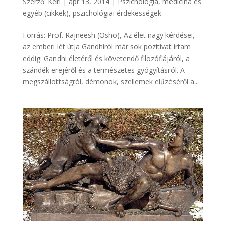
Szerző:
Keri
|
ápr 13, 2014
|
Pszichológia, medicina és
egyéb (cikkek)
,
pszichológiai érdekességek
Forrás: Prof. Rajneesh (Osho), Az élet nagy kérdései,
az emberi lét útja Gandhiról már sok pozitívat írtam
eddig: Gandhi életéről és követendő filozófiájáról, a
szándék erejéről és a természetes gyógyításról. A
megszállottságról, démonok, szellemek elűzéséről a...