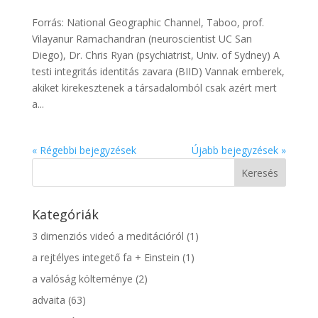
Forrás: National Geographic Channel, Taboo, prof.
Vilayanur Ramachandran (neuroscientist UC San
Diego), Dr. Chris Ryan (psychiatrist, Univ. of Sydney) A
testi integritás identitás zavara (BIID) Vannak emberek,
akiket kirekesztenek a társadalomból csak azért mert
a...
« Régebbi bejegyzések
Újabb bejegyzések »
Kategóriák
3 dimenziós videó a meditációról
(1)
a rejtélyes integető fa + Einstein
(1)
a valóság költeménye
(2)
advaita
(63)