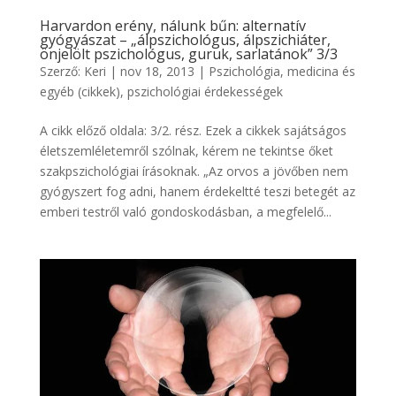
Harvardon erény, nálunk bűn: alternatív
gyógyászat – „álpszichológus, álpszichiáter,
önjelölt pszichológus, guruk, sarlatánok” 3/3
Szerző:
Keri
|
nov 18, 2013
|
Pszichológia, medicina és
egyéb (cikkek)
,
pszichológiai érdekességek
A cikk előző oldala: 3/2. rész. Ezek a cikkek sajátságos
életszemléletemről szólnak, kérem ne tekintse őket
szakpszichológiai írásoknak. „Az orvos a jövőben nem
gyógyszert fog adni, hanem érdekeltté teszi betegét az
emberi testről való gondoskodásban, a megfelelő...