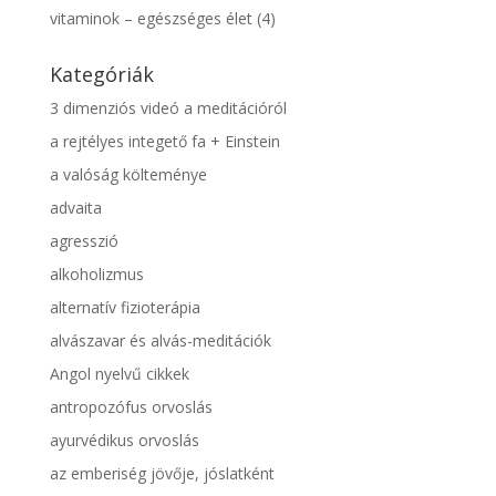
vitaminok – egészséges élet
(4)
Kategóriák
3 dimenziós videó a meditációról
a rejtélyes integető fa + Einstein
a valóság költeménye
advaita
agresszió
alkoholizmus
alternatív fizioterápia
alvászavar és alvás-meditációk
Angol nyelvű cikkek
antropozófus orvoslás
ayurvédikus orvoslás
az emberiség jövője, jóslatként