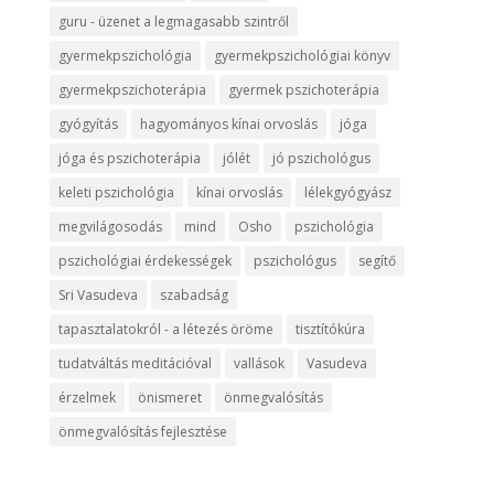
guru - üzenet a legmagasabb szintről
gyermekpszichológia
gyermekpszichológiai könyv
gyermekpszichoterápia
gyermek pszichoterápia
gyógyítás
hagyományos kínai orvoslás
jóga
jóga és pszichoterápia
jólét
jó pszichológus
keleti pszichológia
kínai orvoslás
lélekgyógyász
megvilágosodás
mind
Osho
pszichológia
pszichológiai érdekességek
pszichológus
segítő
Sri Vasudeva
szabadság
tapasztalatokról - a létezés öröme
tisztítókúra
tudatváltás meditációval
vallások
Vasudeva
érzelmek
önismeret
önmegvalósítás
önmegvalósítás fejlesztése