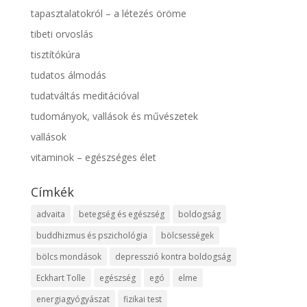
tapasztalatokról – a létezés öröme
tibeti orvoslás
tisztítókúra
tudatos álmodás
tudatváltás meditációval
tudományok, vallások és művészetek
vallások
vitaminok – egészséges élet
Címkék
advaita
betegség és egészség
boldogság
buddhizmus és pszichológia
bölcsességek
bölcs mondások
depresszió kontra boldogság
Eckhart Tolle
egészség
egó
elme
energiagyógyászat
fizikai test