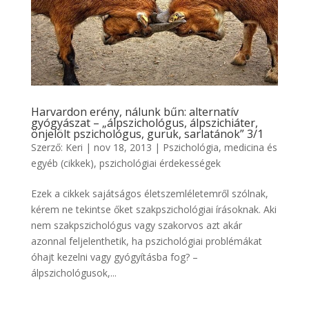
Harvardon erény, nálunk bűn: alternatív
gyógyászat – „álpszichológus, álpszichiáter,
önjelölt pszichológus, guruk, sarlatánok” 3/1
Szerző:
Keri
|
nov 18, 2013
|
Pszichológia, medicina és
egyéb (cikkek)
,
pszichológiai érdekességek
Ezek a cikkek sajátságos életszemléletemről szólnak,
kérem ne tekintse őket szakpszichológiai írásoknak. Aki
nem szakpszichológus vagy szakorvos azt akár
azonnal feljelenthetik, ha pszichológiai problémákat
óhajt kezelni vagy gyógyításba fog? –
álpszichológusok,...