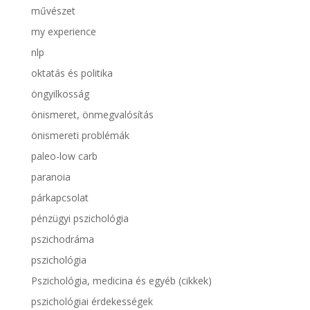
művészet
my experience
nlp
oktatás és politika
öngyilkosság
önismeret, önmegvalósítás
önismereti problémák
paleo-low carb
paranoia
párkapcsolat
pénzügyi pszichológia
pszichodráma
pszichológia
Pszichológia, medicina és egyéb (cikkek)
pszichológiai érdekességek