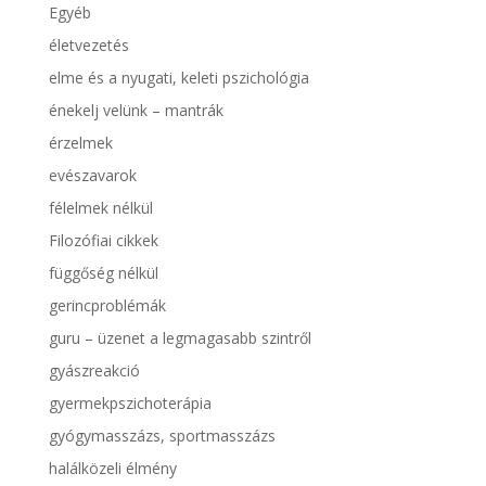
Egyéb
életvezetés
elme és a nyugati, keleti pszichológia
énekelj velünk – mantrák
érzelmek
evészavarok
félelmek nélkül
Filozófiai cikkek
függőség nélkül
gerincproblémák
guru – üzenet a legmagasabb szintről
gyászreakció
gyermekpszichoterápia
gyógymasszázs, sportmasszázs
halálközeli élmény