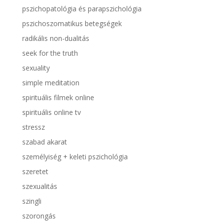
pszichopatológia és parapszichológia
pszichoszomatikus betegségek
radikális non-dualitás
seek for the truth
sexuality
simple meditation
spirituális filmek online
spirituális online tv
stressz
szabad akarat
személyiség + keleti pszichológia
szeretet
szexualitás
szingli
szorongás