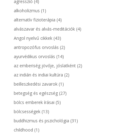
agresszió
(4)
alkoholizmus
(1)
alternatív fizioterápia
(4)
alvászavar és alvás-meditációk
(4)
Angol nyelvű cikkek
(43)
antropozófus orvoslás
(2)
ayurvédikus orvoslás
(14)
az emberiség jövője, jóslatként
(2)
az indián és indiai kultúra
(2)
beilleszkedési zavarok
(1)
betegség és egészség
(27)
bölcs emberek írásai
(5)
bölcsességek
(13)
buddhizmus és pszichológia
(31)
childhood
(1)