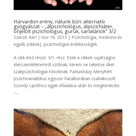
Harvardon erény, nálunk bűn: alternatív
gyógyászat – „álpszichológus, álpszichiáter,
önjelölt pszichológus, guruk, sarlatánok” 3/2
Szerző:
Keri
|
nov 18, 2013
|
Pszichológia, medicina és
egyéb (cikkek)
,
pszichológiai érdekességek
A cikk első része: 3/1. rész. Ezek a cikkek sajátságos
életszemléletemről szólnak, kérem ne tekintse őket
szakpszichológiai írásoknak. Farkasházy Menyhért
pszichoanalitikus egyszer fiatalkorában csatlakozott
Szondy Lipóthoz egyik előadása után és megkérdezte:
–...