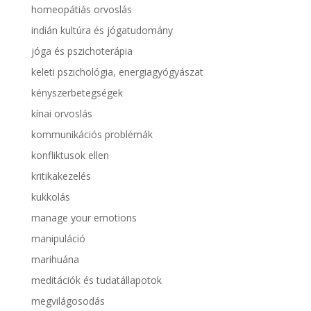
homeopátiás orvoslás
indián kultúra és jógatudomány
jóga és pszichoterápia
keleti pszichológia, energiagyógyászat
kényszerbetegségek
kínai orvoslás
kommunikációs problémák
konfliktusok ellen
kritikakezelés
kukkolás
manage your emotions
manipuláció
marihuána
meditációk és tudatállapotok
megvilágosodás